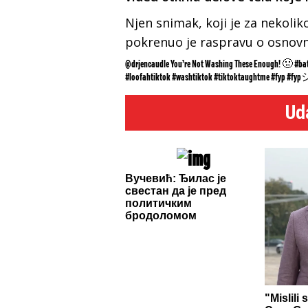
Njen snimak, koji je za nekoli
pokrenuo je raspravu o osnov
@drjencaudle
You’re Not Washing These Enough! 🤢
#ba
#loofahtiktok
#washtiktok
#tiktoktaughtme
#fyp
#fyp
Ud
Вучевић: Ђилас је
свестан да је пред
политичким
бродоломом
"Mislili