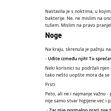
Nastavila je s noktima, u kojima
bakterije. Ne, ne mislim na o
tušem. Mislim na pravo pranje!
Noge
Na kraju, skrenula je pažnju n
-
Uđite između njih! To spreč
Neki korisnici su podržali njen
tako nešto uopšte mora da se 
Prsti
Peto, ali ne i najmanje važno -
nije samo stvar higijene već i p
-
Zar nije normalno prati sve t