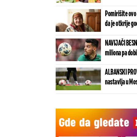
Pomirišite ovo 
da je otkrije g
NAVIJAČI BESN
miliona pa dob
ALBANSKI PROV
nastavlja u Mo