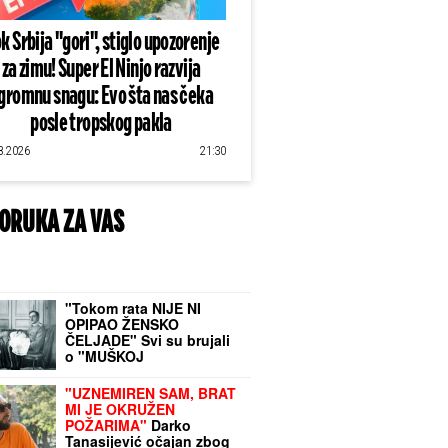
k Srbija "gori", stiglo upozorenje
za zimu! Super El Ninjo razvija
gromnu snagu: Evo šta nas čeka
posle tropskog pakla
8.2026
21:30
ORUKA ZA VAS
"Tokom rata NIJE NI
OPIPAO ŽENSKO
ČELJADE" Svi su brujali
o "MUŠKOJ
NESPOSOBNOSTI" kralja
Aleksandra, a onda je
"UZNEMIREN SAM, BRAT
smišljen DRŽAVNI
MI JE OKRUŽEN
PROJEKAT iz kog je
POŽARIMA"
Darko
dobio VANBRAČNU
Tanasijević očajan zbog