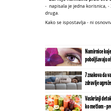
- napisala je jedna korisnica, 
druga.
Kako se ispostavlja - ni osnovn
Namirnice koje 
poboljšavaju o
7 znakova da va
zdravlje ugrož
Vaskršnji detok
ko metlom - pr