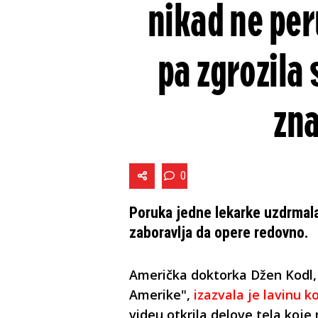
nikad ne per
pa zgrozila 
zna
0
Poruka jedne lekarke uzdrmala 
zaboravlja da opere redovno.
Američka doktorka Džen Kodl,
Amerike",
izazvala je lavinu 
videu otkrila delove tela koje