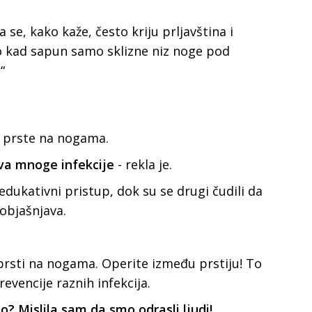
 se, kako kaže, često kriju prljavština i
no kad sapun samo sklizne niz noge pod
“
a prste na nogama.
ava mnoge infekcije
- rekla je.
 edukativni pristup, dok su se drugi čudili da
objašnjava.
 prsti na nogama. Operite između prstiju! To
revencije raznih infekcija.
o? Mislila sam da smo odrasli ljudi!