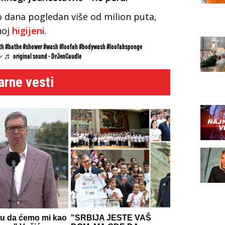
ko dana pogledan više od milion puta,
noj
higijeni
.
th
#bathe
#shower
#wash
#loofah
#bodywash
#loofahsponge
シ
♬ original sound - DrJenCaudle
arne vesti
 su da ćemo mi kao
"SRBIJA JESTE VAŠ