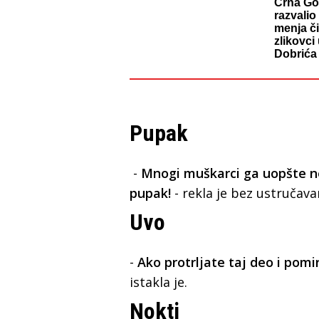
Crna Gor
razvalio
menja č
zlikovci
Dobrića 
Pupak
-
Mnogi muškarci ga uopšte ne
pupak!
- rekla je bez ustručava
Uvo
-
Ako protrljate taj deo i pomi
istakla je.
Nokti