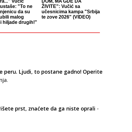
a..." Vučić
DOM, MA GDE DA
 ustaše: "To ne
ŽIVITE": Vučić sa
injenicu da su
učesnicima kampa "Srbija
 ubili malog
te zove 2026" (VIDEO)
i hiljade drugih!"
 peru. Ljudi, to postane gadno! Operite
nja.
rišete prst, znaćete da ga niste oprali
-