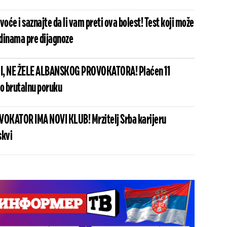
voće i saznajte da li vam preti ova bolest! Test koji može
odinama pre dijagnoze
I, NE ŽELE ALBANSKOG PROVOKATORA! Plaćen 11
io brutalnu poruku
OKATOR IMA NOVI KLUB! Mrzitelj Srba karijeru
skvi