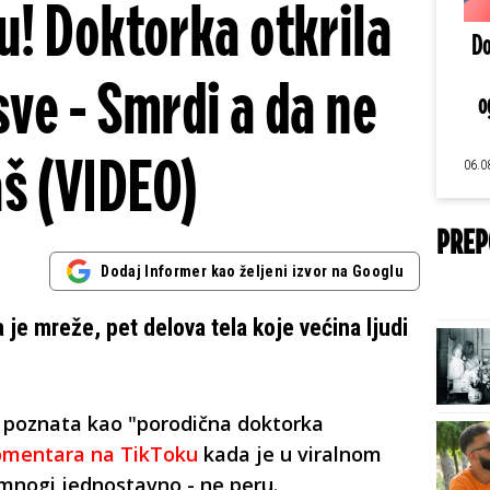
u! Doktorka otkrila
Do
sve - Smrdi a da ne
o
š (VIDEO)
06.0
PREP
Dodaj Informer kao željeni izvor na Googlu
je mreže, pet delova tela koje većina ljudi
 poznata kao "porodična doktorka
komentara na TikToku
kada je u viralnom
 mnogi jednostavno - ne peru.