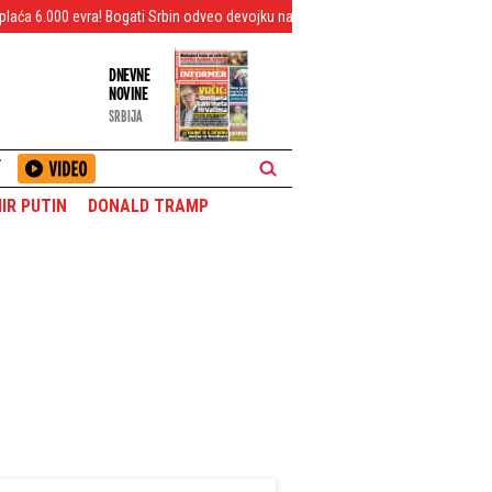
! Bogati Srbin odveo devojku na letovanje - Čitav ceh će vas frapirati
Emoc
DNEVNE
NOVINE
SRBIJA
T
IR PUTIN
DONALD TRAMP