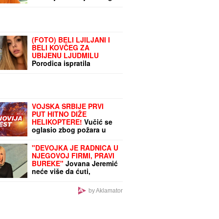
ĆERKU
loše situacije u
Deliblatskoj peščari: "SVI
SU EVAKUISANI", otkrio
koje informacije ima
(FOTO) BELI LJILJANI I
BELI KOVČEG ZA
UBIJENU LJUDMILU
Porodica ispratila
Ruskinju koju je ugušio
turski državljanin u Borči:
Sveštenik držao opelo na
Lešću
VOJSKA SRBIJE PRVI
PUT HITNO DIŽE
HELIKOPTERE!
Vučić se
oglasio zbog požara u
Deliblatskoj peščari:
Branimo dva naseljena
"DEVOJKA JE RADNICA U
mesta, pojačavaćemo
NJEGOVOJ FIRMI, PRAVI
prisustvo ako bude
BUREKE"
Jovana Jeremić
potrebno
neće više da ćuti,
progovorila o Draganu
Stankoviću i veridbi:
by Aklamator
"Poklanjam mu titulu
bivšeg dečka JJ"