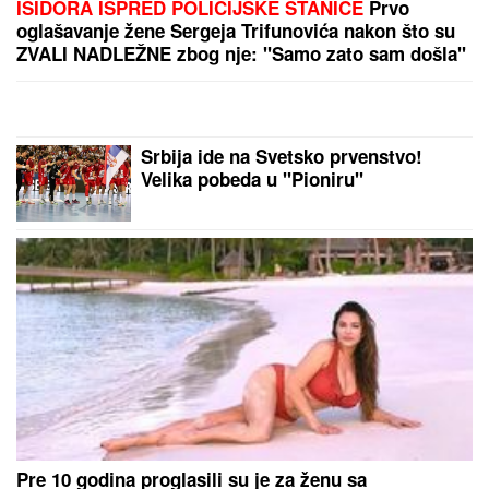
MINA VRBAŠKI POKAZALA VERENIČKI PRSTEN
Progovorila o svadbi sa Viktorom i Eliti 10:
"Tražimo stan, njegovi su me prihvatili" (Video)
IZVEŠTAJ SA FRONTA: VSU
izgubio
skor 10.000 vojnika, pogođena 34
broda sa vojnim teretom kod Odese
(VIDEO)
Samo hrabro, devojke: Evo gde
možete gledati meč Srbije i Španije
u polufinalu Evropskog prvenstva