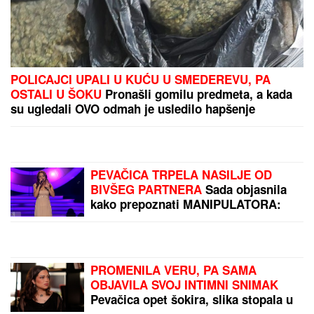
priznanjem, pa otkrila šta
ZAHTEVA od muškaraca
AUTOMOBIL SLETEO U
JEZERO!
Stravična
nesreća kod Čačka -
izvlačenje vozila u toku!
(VIDEO)
Selektor Litvanije
saopštio spisak
košarkaša za Tursku i BiH