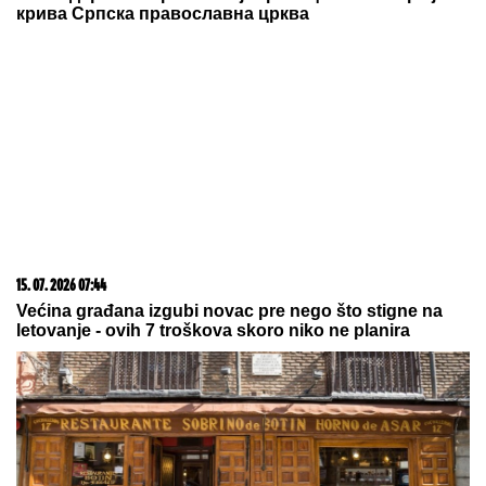
08. 08. 2026 07:00
ŠAMPION JE BIO PREJAK: Aberdin je protiv Hartsa i u
Liga kupu pokazao snagu, ali Dandi se uzda u domaći
teren
03. 08. 2026 13:23
Hibrid broj 1 koji osvaja Evropu, sada po specijalnoj