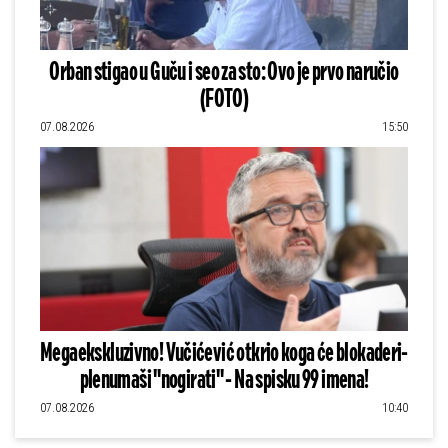
Orban stigao u Guču i seo za sto: Ovo je prvo naručio
(FOTO)
07.08.2026
15:50
Megaekskluzivno! Vučićević otkrio koga će blokaderi-
plenumaši "nogirati" - Na spisku 99 imena!
07.08.2026
10:40