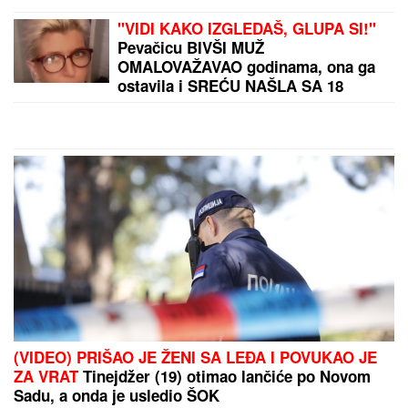
"VARA LJUDE I IZNUĐUJE NOVAC"
Poznati glumac na meni prevare,
ukrali mu identitet, pa traže ljudima
pare: "Ne nasedajte, prijavite"
IŠLA NA OPERACIJU ZATEZANJA STOMAKA
Žena
našeg pevača se nakon tri porođaja odlučila na