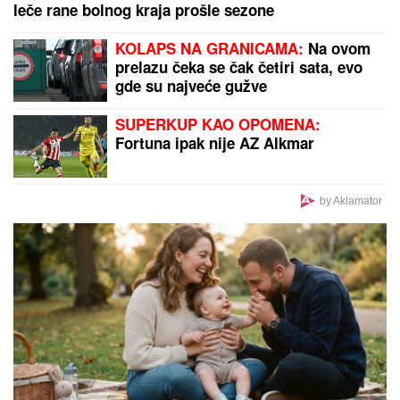
(VIDEO) PRIŠAO JE ŽENI SA LEĐA I POVUKAO JE
ZA VRAT
Tinejdžer (19) otimao lančiće po Novom
Sadu, a onda je usledio ŠOK
"SMETALI SU MU MOJI IZLASCI"
Voditeljka Ana Radulović progovorila
o razvodu od pevača Mirčeta
Radulovića
NAŠ GLUMAC (65) OŽENIO 32
GODINE MLAĐU KOLEGINICU
Upoznala ga dok je bila na fakultetu,
a sada pokazala čime se bavi pored
glume