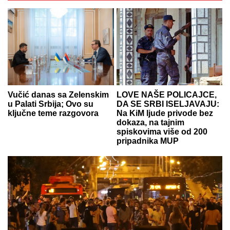
Vučić danas sa Zelenskim
LOVE NAŠE POLICAJCE,
u Palati Srbija; Ovo su
DA SE SRBI ISELJAVAJU:
ključne teme razgovora
Na KiM ljude privode bez
dokaza, na tajnim
spiskovima više od 200
pripadnika MUP