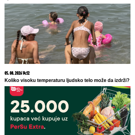
15. 07. 2026 07:44
Većina građana izgubi novac pre nego što stigne na
letovanje - ovih 7 troškova skoro niko ne planira
08. 08. 2026 07:00
NAJSTARIJI RESTORAN NA SVETU: Više od 300
godina služi goste na istom mestu, e evo gde se nalazi