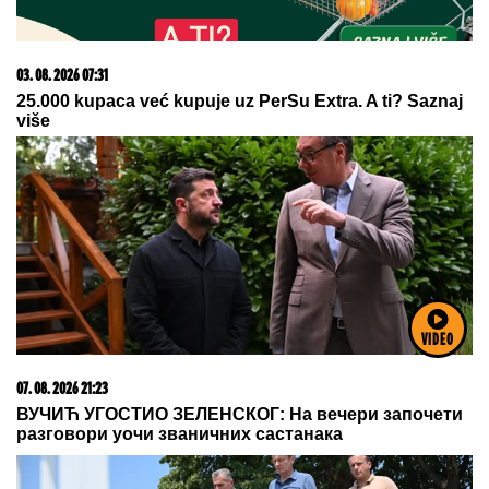
08. 08. 2026 06:47
Drama u nuklearnoj elektrani: Potapaju barže da bi
spasili rad reaktora
VIDEO