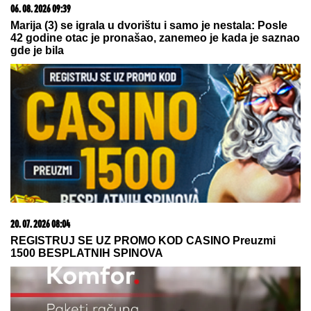
06. 08. 2026 07:08
Evo u kojim banjama važi vaučer od 10.000 dinara -
kompletan spisak destinacija u Srbiji
07. 08. 2026 09:47
Čiji hromozom određuje pol deteta? XX rađa se
devojčica, XY rađa se dečak