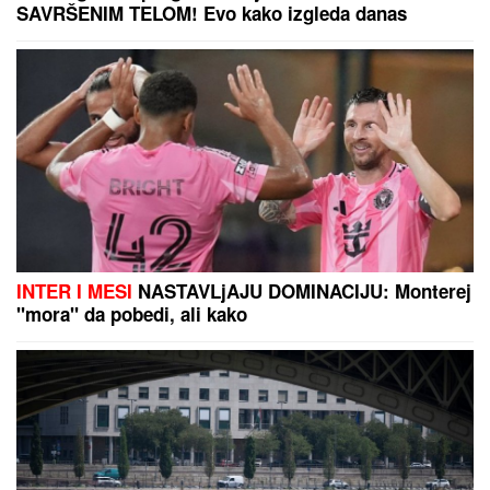
ISIDORA ISPRED POLICIJSKE STANICE
Prvo
oglašavanje žene Sergeja Trifunovića nakon što su
ZVALI NADLEŽNE zbog nje: "Samo zato sam došla"
Srbija ide na Svetsko prvenstvo!
Velika pobeda u "Pioniru"