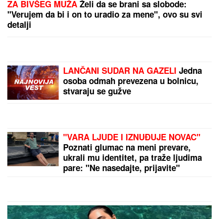
INTER I MESI
NASTAVLjAJU DOMINACIJU: Monterej
"mora" da pobedi, ali kako
DUNAV OTKRIO TAJNU STARU 80 GODINA:
Iz mulja
izronili motocikl Vermahta i ostaci nemačkih vojnika
by Aklamator
PREPORUKA ZA VAS