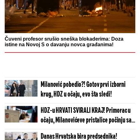
Čuveni profesor srušio sneška blokaderima: Doza
istine na Novoj S o davanju novca građanima!
Milanović pobedio?! Gotov prvi izborni
krug, HDZ u očaju, evo šta sledi!
HDZ-u HRVATI SVIRALI KRAJ! Primorac u
očaju, Milanovićeve pristalice počinju sa
slavljem!
Danas Hrvatska bira predsednika!