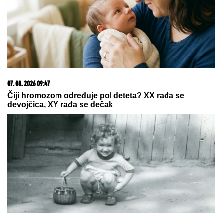
by Aklamator
05. 08. 2026 06:45
Šta dete nasleđuje od oca, a šta od majke? Sve što
treba da znate o genetici