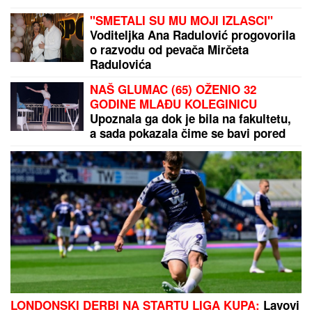
hirurški zahvat: "To mi je jedna od najboljih odluka"
DAN ZA KUPOVINU KOLA,
TELEFONA, KOMPJUTERA
Astro
savet za subotu 8. avgust:Uran pravi
dobre aspekte - Evo kojim znacima
donosi novac i ljubav
"VIDI KAKO IZGLEDAŠ, GLUPA SI!"
Pevačicu BIVŠI MUŽ
OMALOVAŽAVAO godinama, ona ga
ostavila i SREĆU NAŠLA SA 18
GODINA MLAĐIM