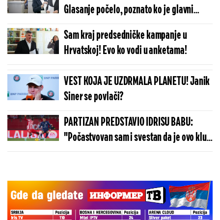
Glasanje počelo, poznato ko je glavni
favorit!
Sam kraj predsedničke kampanje u
Hrvatskoj! Evo ko vodi u anketama!
VEST KOJA JE UZDRMALA PLANETU! Janik
Siner se povlači?
PARTIZAN PREDSTAVIO IDRISU BABU:
"Počastvovan sam i svestan da je ovo klub
sa velikom istorijom"