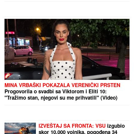
by Aklamator
PREPORUKA ZA VAS
POLICAJCI UPALI U KUĆU U SMEDEREVU, PA
OSTALI U ŠOKU
Pronašli gomilu predmeta, a kada
su ugledali OVO odmah je usledilo hapšenje