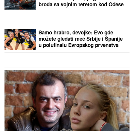
PEVAČICA TRPELA NASILJE OD
BIVŠEG PARTNERA
Sada objasnila
kako prepoznati MANIPULATORA:
"Intuicija me je od početka
upozoravala"
PROMENILA VERU, PA SAMA
OBJAVILA SVOJ INTIMNI SNIMAK
Pevačica opet šokira, slika stopala u
KESAMA: "Mažem ovčiju mast"