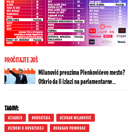
PROČITAJTE JOŠ
Milanović preuzima Plenkovićevo mesto?
Otkrio da li izlazi na parlamentarne
izbore: Moram da...
TAGOVI:
ZAGREB
HRVATSKA
ZORAN MILANOVIĆ
IZBORI U HRVATSKOJ
DRAGAN PRIMORAC