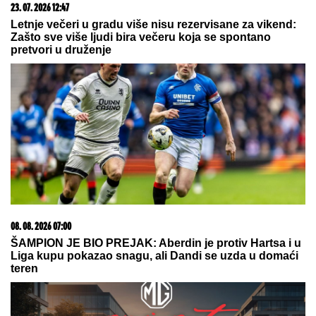
20. 07. 2026 08:04
REGISTRUJ SE UZ PROMO KOD CASINO Preuzmi
1500 BESPLATNIH SPINOVA
09. 07. 2026 09:20
Komfor po meri klijenata: nova linija paketa ALTA
banke