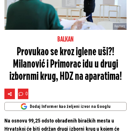
Reuters
BALKAN
Provukao se kroz iglene uši?!
Milanović i Primorac idu u drugi
izbornmi krug, HDZ na aparatima!
0
Dodaj Informer kao željeni izvor na Googlu
Na osnovu 99,25 odsto obrađenih biračkih mesta u
Hrvatskoj će biti održan drugi izborni krug u kojem će