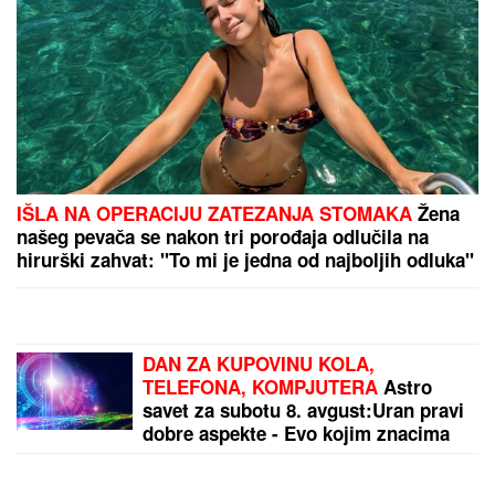
TAMARA ĐURIĆ DAJE 560.000 EVRA KAO JEMSTVO
ZA BIVŠEG MUŽA
Želi da se brani sa slobode:
"Verujem da bi i on to uradio za mene", ovo su svi
detalji
LANČANI SUDAR NA GAZELI
Jedna
osoba odmah prevezena u bolnicu,
stvaraju se gužve