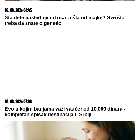
LONDONSKI DERBI NA STARTU LIGA KUPA:
Lavovi
leče rane bolnog kraja prošle sezone
KOLAPS NA GRANICAMA:
Na ovom
prelazu čeka se čak četiri sata, evo
gde su najveće gužve
SUPERKUP KAO OPOMENA:
Fortuna ipak nije AZ Alkmar