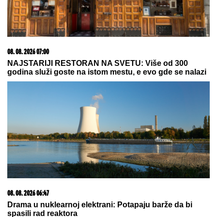
akcijskoj ceni od 19.990€ do 31.8.
07. 08. 2026 09:14
Сазнања „Политике”: Црна Гора следећа у војном
савезу Загреба, Тиране и Приштине
07. 08. 2026 15:07
Блокадери померили своје границе: За пожаре је
крива Српска православна црква