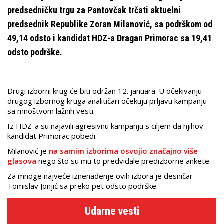
predsedničku trgu za Pantovčak trčati aktuelni
predsednik Republike Zoran Milanović, sa podrškom od
49,14 odsto i kandidat HDZ-a Dragan Primorac sa 19,41
odsto podrške.
Drugi izborni krug će biti održan 12. januara. U očekivanju
drugog izbornog kruga analitičari očekuju prljavu kampanju
sa mnoštvom lažnih vesti.
Iz HDZ-a su najavili agresivnu kampanju s ciljem da njihov
kandidat Primorac pobedi.
Milanović je
na samim izborima osvojio značajno više
glasova
nego što su mu to predviđale predizborne ankete.
Za mnoge najveće iznenađenje ovih izbora je desničar
Tomislav Jonjić sa preko pet odsto podrške.
Udarne vesti