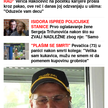
RAD"
Verica Rakočević na početku karijere prošla
kroz pakao, ove reč i danas joj odzvanjaju u ušima:
"Oduzeće vam decu"
ISIDORA ISPRED POLICIJSKE
STANICE
Prvo oglašavanje žene
Sergeja Trifunovića nakon što su
ZVALI NADLEŽNE zbog nje: "Samo
zato sam došla"
"PLAŠIM SE SMRTI"
Pevačica (73) u
panici nakon smrti kolega: "Velika
sam kukavica, mužu ne smem ni da
pomenem kupovinu grobnice"