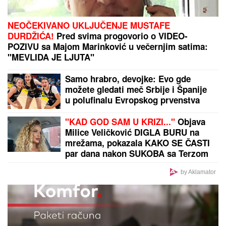
NEOČEKIVANO UKLJUČENJE MUSTAFE
DURDŽIĆA!
Pred svima progovorio o VIDEO-
POZIVU sa Majom Marinković u večernjim satima:
"MEVLIDA JE LJUTA"
Samo hrabro, devojke: Evo gde
možete gledati meč Srbije i Španije
u polufinalu Evropskog prvenstva
"KAD GOD SAM U KRIZI..."
Objava
Milice Veličković DIGLA BURU na
mrežama, pokazala KAKO SE ČASTI
par dana nakon SUKOBA sa Terzom
(FOTO)
by Aklamator