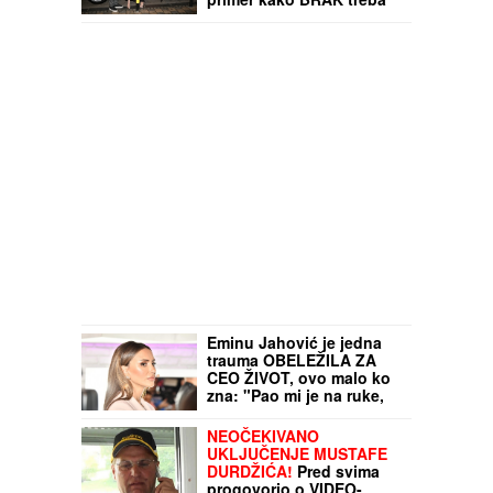
da izgleda: "Ako vam muž
brani da napredujete,
NIJE ZA VAS"
Eminu Jahović je jedna
trauma OBELEŽILA ZA
CEO ŽIVOT, ovo malo ko
zna: "Pao mi je na ruke,
bilo mi je strašno teško"
NEOČEKIVANO
UKLJUČENJE MUSTAFE
DURDŽIĆA!
Pred svima
progovorio o VIDEO-