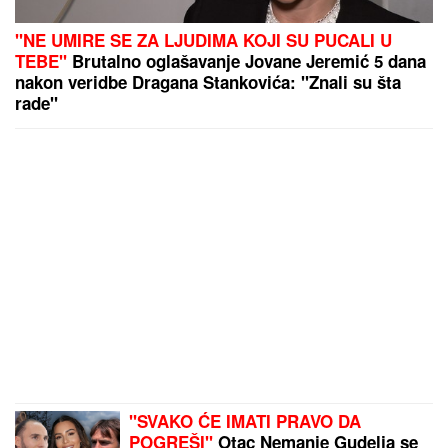
"NE UMIRE SE ZA LJUDIMA KOJI SU PUCALI U
TEBE"
Brutalno oglašavanje Jovane Jeremić 5 dana
nakon veridbe Dragana Stankovića: "Znali su šta
rade"
"SVAKO ĆE IMATI PRAVO DA
POGREŠI"
Otac Nemanje Gudelja se