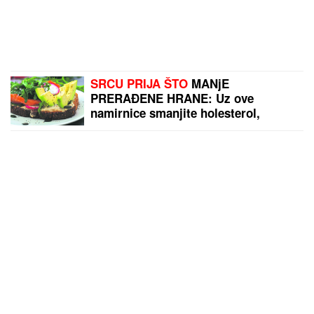
SRCU PRIJA ŠTO
MANjE
PRERAĐENE HRANE: Uz ove
namirnice smanjite holesterol,
pritisak... (JELOVNIK)