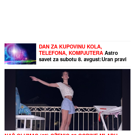
DAN ZA KUPOVINU KOLA,
TELEFONA, KOMPJUTERA
Astro
savet za subotu 8. avgust:Uran pravi
dobre aspekte - Evo kojim znacima
donosi novac i ljubav