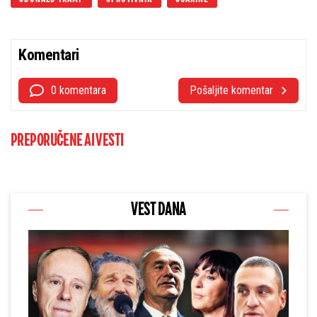
Komentari
0 komentara
Pošaljite komentar
PREPORUČENE AI VESTI
VEST DANA