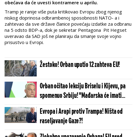
obećava da će uvesti kontramere u aprilu.
Tramp je ranije više puta kritikovao Evropu zbog njenog
niskog doprinosa odbrambenoj sposobnosti NATO- a i
zahtevao da sve države članice povećaju izdatke za odbranu
na 5 odsto BDP-a, dok je sekretar Pentagona Pit Hegset
uveravao da SAD još ne planiraju da smanje svoje vojno
prisustvo u Evropi.
Žestoko! Orban uputio 12 zahteva EU!
Orban očitao lekciju Briselu i Kijevu, pa
spomenuo Srbiju! "Mađarska će imati
odlučujuću reč!"
Evropa i Arapi protiv Trampa! Ništa od
raseljavanje Gaze?!