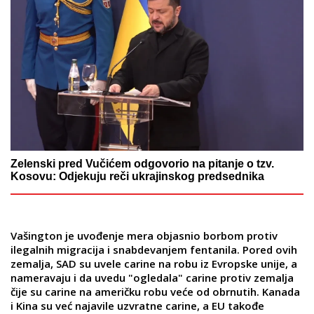
Zelenski pred Vučićem odgovorio na pitanje o tzv.
Kosovu: Odjekuju reči ukrajinskog predsednika
Vašington je uvođenje mera objasnio borbom protiv
ilegalnih migracija i snabdevanjem fentanila. Pored ovih
zemalja, SAD su uvele carine na robu iz Evropske unije, a
nameravaju i da uvedu "ogledala" carine protiv zemalja
čije su carine na američku robu veće od obrnutih. Kanada
i Kina su već najavile uzvratne carine, a EU takođe