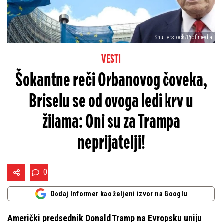
Shutterstock/Profimedia
VESTI
Šokantne reči Orbanovog čoveka,
Briselu se od ovoga ledi krv u
žilama: Oni su za Trampa
neprijatelji!
0
Dodaj Informer kao željeni izvor na Googlu
Američki predsednik Donald Tramp na Evropsku uniju