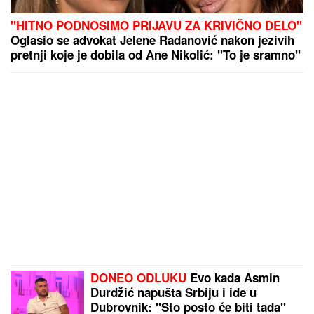
"HITNO PODNOSIMO PRIJAVU ZA KRIVIČNO DELO"
Oglasio se advokat Jelene Radanović nakon jezivih
pretnji koje je dobila od Ane Nikolić: "To je sramno"
DONEO ODLUKU
Evo kada Asmin
Durdžić napušta Srbiju i ide u
Dubrovnik: "Sto posto će biti tada"