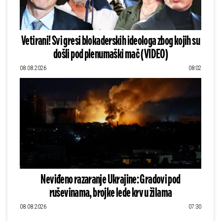
Vetirani! Svi gresi blokaderskih ideologa zbog kojih su
došli pod plenumaški mač (VIDEO)
08.08.2026
08:02
Neviđeno razaranje Ukrajine: Gradovi pod
ruševinama, brojke lede krv u žilama
08.08.2026
07:30