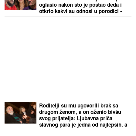
oglasio nakon što je postao deda i
otkrio kakvi su odnosi u porodici -
sad je sve jasno
Roditelji su mu ugovorili brak sa
drugom ženom, a on oženio bivšu
svog prijatelja: Ljubavna priča
slavnog para je jedna od najlepših, a
malo ko zna detalje