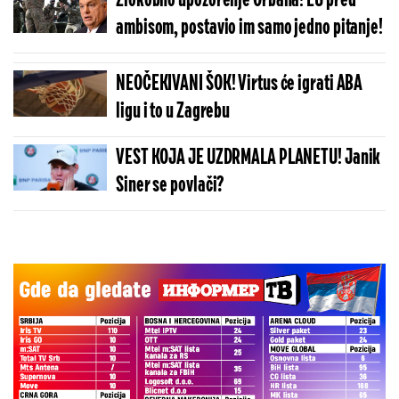
Zlokobno upozorenje Orbana! EU pred
ambisom, postavio im samo jedno pitanje!
NEOČEKIVANI ŠOK! Virtus će igrati ABA
ligu i to u Zagrebu
VEST KOJA JE UZDRMALA PLANETU! Janik
Siner se povlači?