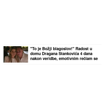
"To je Božji blagoslov!" Radost u
domu Dragana Stankovića 4 dana
nakon veridbe, emotivnim rečiam se
obratio verenici (FOTO)