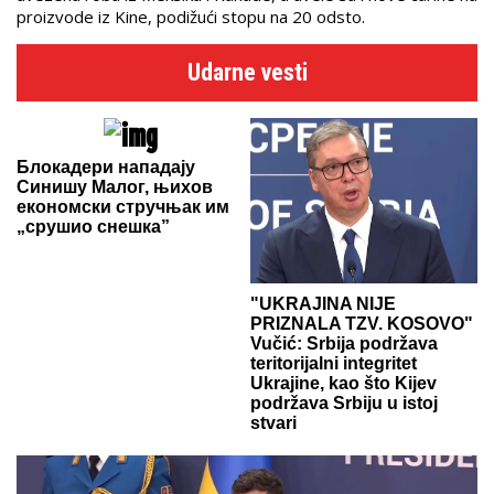
proizvode iz Kine, podižući stopu na 20 odsto.
Udarne vesti
Блокадери нападају
Синишу Малог, њихов
економски стручњак им
„срушио снешка”
"UKRAJINA NIJE
PRIZNALA TZV. KOSOVO"
Vučić: Srbija podržava
teritorijalni integritet
Ukrajine, kao što Kijev
podržava Srbiju u istoj
stvari