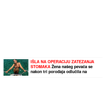
IŠLA NA OPERACIJU ZATEZANJA
STOMAKA
Žena našeg pevača se
nakon tri porođaja odlučila na
hirurški zahvat: "To mi je jedna od
najboljih odluka"