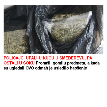
POLICAJCI UPALI U KUĆU U SMEDEREVU, PA
OSTALI U ŠOKU
Pronašli gomilu predmeta, a kada
su ugledali OVO odmah je usledilo hapšenje