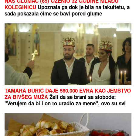
NAŠ GLUMAC (65) OŽENIO 32 GODINE MLAĐU
KOLEGINICU
Upoznala ga dok je bila na fakultetu, a
sada pokazala čime se bavi pored glume
TAMARA ĐURIĆ DAJE 560.000 EVRA KAO JEMSTVO
ZA BIVŠEG MUŽA
Želi da se brani sa slobode:
"Verujem da bi i on to uradio za mene", ovo su svi
detalji