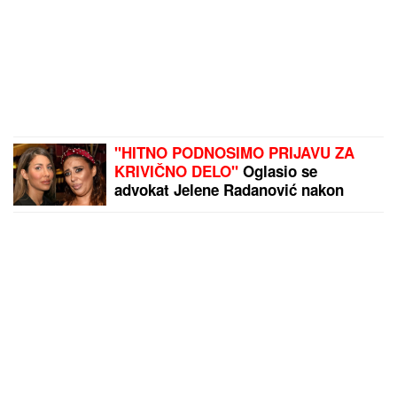
"HITNO PODNOSIMO PRIJAVU ZA
KRIVIČNO DELO"
Oglasio se
advokat Jelene Radanović nakon
jezivih pretnji koje je dobila od Ane
Nikolić: "To je sramno"