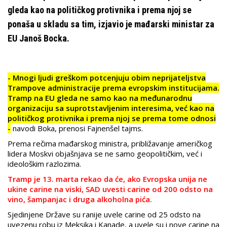
gleda kao na političkog protivnika i prema njoj se
ponaša u skladu sa tim, izjavio je mađarski ministar za
EU ​​Janoš Bocka.
- Mnogi ljudi greškom potcenjuju obim neprijateljstva
Trampove administracije prema evropskim institucijama.
Tramp na EU gleda ne samo kao na međunarodnu
organizaciju sa suprotstavljenim interesima, već kao na
političkog protivnika i prema njoj se prema tome odnosi
-
navodi Boka, prenosi Fajnenšel tajms.
Prema rečima mađarskog ministra, približavanje američkog
lidera Moskvi objašnjava se ne samo geopolitičkim, već i
ideološkim razlozima.
Tramp je 13. marta rekao da će, ako Evropska unija ne
ukine carine na viski, SAD uvesti carine od 200 odsto na
vino, šampanjac i druga alkoholna pića.
Sjedinjene Države su ranije uvele carine od 25 odsto na
uvezenu robu iz Meksika i Kanade, a uvele su i nove carine na