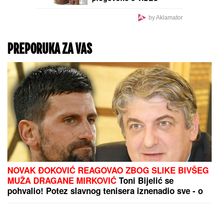
POZIVU sa Majom
Marinković u večernjim
by Aklamator
satima: "MEVLIDA JE
LJUTA"
PREPORUKA ZA VAS
NOVAK ĐOKOVIĆ REAGOVAO ZBOG SLIKE BIVŠEG
MUŽA DRAGANE MIRKOVIĆ
Toni Bijelić se
pohvalio! Potez slavnog tenisera iznenadio sve - o
ovome se i dalje priča