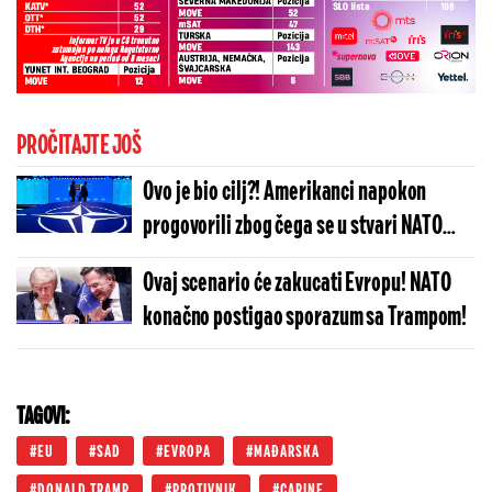
PROČITAJTE JOŠ
Ovo je bio cilj?! Amerikanci napokon
progovorili zbog čega se u stvari NATO
sastao u Ankari: Sada su mnoge stvari
Ovaj scenario će zakucati Evropu! NATO
jasnije
konačno postigao sporazum sa Trampom!
TAGOVI:
EU
SAD
EVROPA
MAĐARSKA
DONALD TRAMP
PROTIVNIK
CARINE