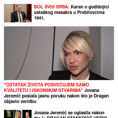
tetovaža koju je posvetio naslednici
BOL SVIH SRBA:
Karan o godišnjici
(FOTO)
ustaškog masakra u Prebilovcima
1941.
"OSTATAK ŽIVOTA POSVEĆUJEM SAMO
KVALITETU I ISKONSKIM STVARIMA"
Jovana
Jeremić poslala jasnu poruku nakon što je Dragan
objavio veridbu
Jovana Jeremić se oglasila nakon