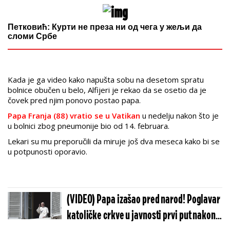
Петковић: Курти не преза ни од чега у жељи да
сломи Србе
Kada je ga video kako napušta sobu na desetom spratu
bolnice obučen u belo, Alfijeri je rekao da se osetio da je
čovek pred njim ponovo postao papa.
Papa Franja (88) vratio se u Vatikan
u nedelju nakon što je
u bolnici zbog pneumonije bio od 14. februara.
Lekari su mu preporučili da miruje još dva meseca kako bi se
u potpunosti oporavio.
(VIDEO) Papa izašao pred narod! Poglavar
katoličke crkve u javnosti prvi put nakon