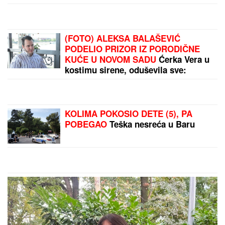
(FOTO) ALEKSA BALAŠEVIĆ
PODELIO PRIZOR IZ PORODIČNE
KUĆE U NOVOM SADU
Ćerka Vera u
kostimu sirene, oduševila sve:
"Salajka ima more"
KOLIMA POKOSIO DETE (5), PA
POBEGAO
Teška nesreća u Baru