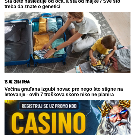
Šta dete nasleđuje od oca, a šta od majke? Sve što
treba da znate o genetici
15. 07. 2026 07:44
Većina građana izgubi novac pre nego što stigne na
letovanje - ovih 7 troškova skoro niko ne planira