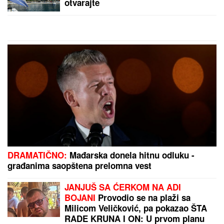
otvarajte
DRAMATIČNO:
Mađarska donela hitnu odluku -
građanima saopštena prelomna vest
JANJUŠ SA ĆERKOM NA ADI
BOJANI
Provodio se na plaži sa
Milicom Veličković, pa pokazao ŠTA
RADE KRUNA I ON: U prvom planu