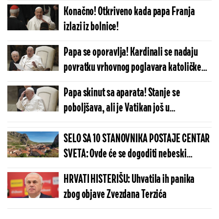
dijagnoze!
Konačno! Otkriveno kada papa Franja
izlazi iz bolnice!
Papa se oporavlja! Kardinali se nadaju
povratku vrhovnog poglavara katoličke
crkve!
Papa skinut sa aparata! Stanje se
poboljšava, ali je Vatikan još u
neizvesnosti!
SELO SA 10 STANOVNIKA POSTAJE CENTAR
SVETA: Ovde će se dogoditi nebeski
spektakl koji se čeka više od 100 godina
HRVATI HISTERIŠU: Uhvatila ih panika
zbog objave Zvezdana Terzića