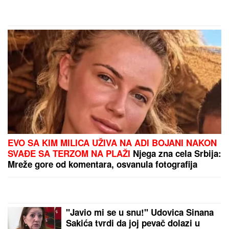
EVO SA KIM MILICA UŽIVA NA ADI BOJANI NAKON
SVAĐE SA TERZOM NA PLAŽI
Njega zna cela Srbija:
Mreže gore od komentara, osvanula fotografija
"Javio mi se u snu!" Udovica Sinana
Sakića tvrdi da joj pevač dolazi u