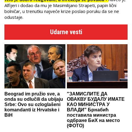
Alfijeri i dodao da mu je Masimilijano Strapeti, papin lični
bolničar, u trenutku najveće krize poslao poruku da se ne
odustaje.
Udarne vesti
Beograd im pružio sve, a
"ЗАМИСЛИТЕ ДА
onda su odlučili da ubijaju
ОВАКВУ БУДАЛУ ИМАТЕ
Srbe: Ovo su ozloglašeni
КАО МИНИСТРА У
komandanti iz Hrvatske i
ВЛАДИ" Брнабић
BiH
поставила министра
одбране БиХ на место
(ФОТО)