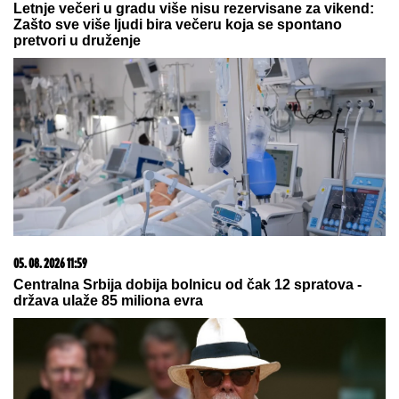
Letnje večeri u gradu više nisu rezervisane za vikend:
Zašto sve više ljudi bira večeru koja se spontano
pretvori u druženje
05. 08. 2026 11:59
Centralna Srbija dobija bolnicu od čak 12 spratova -
država ulaže 85 miliona evra