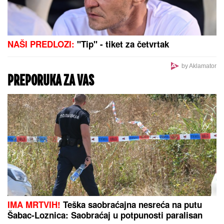
NAŠI PREDLOZI:
"Tip" - tiket za četvrtak
by Aklamator
PREPORUKA ZA VAS
IMA MRTVIH!
Teška saobraćajna nesreća na putu
Šabac-Loznica: Saobraćaj u potpunosti paralisan