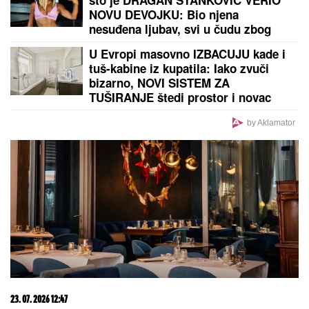
što je DRAGAN STANKOVIĆ VERIO
NOVU DEVOJKU: Bio njena
nesuđena ljubav, svi u čudu zbog
njene objave!
U Evropi masovno IZBACUJU kade i
tuš-kabine iz kupatila: Iako zvuči
bizarno, NOVI SISTEM ZA
TUŠIRANJE štedi prostor i novac
by Aklamator
23. 07. 2026 12:47