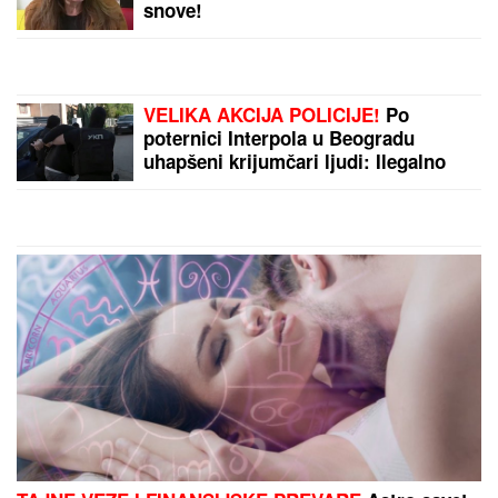
snove!
VELIKA AKCIJA POLICIJE!
Po
poternici Interpola u Beogradu
uhapšeni krijumčari ljudi: Ilegalno
prevezli 900 migranata!