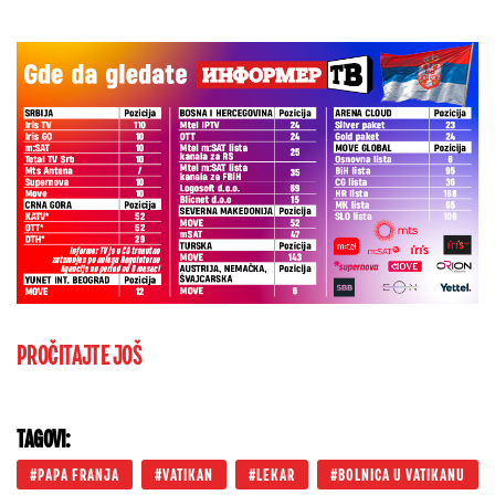
PROČITAJTE JOŠ
TAGOVI:
PAPA FRANJA
VATIKAN
LEKAR
BOLNICA U VATIKANU