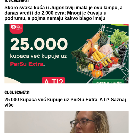
17. 07. 2026 09:41
Skoro svaka kuća u Jugoslaviji imala je ovu lampu, a
danas vredi i do 2.000 evra: Mnogi je čuvaju u
podrumu, a pojma nemaju kakvo blago imaju
03. 08. 2026 07:31
25.000 kupaca već kupuje uz PerSu Extra. A ti? Saznaj
više