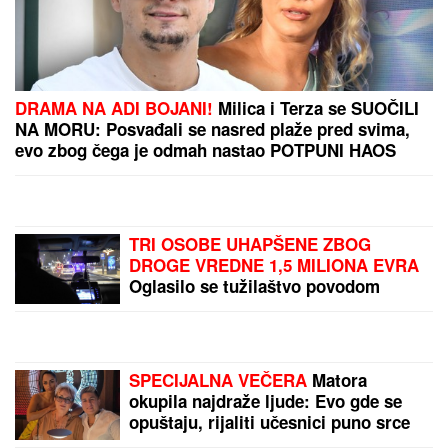
DRAMA NA ADI BOJANI!
Milica i Terza se SUOČILI
NA MORU: Posvađali se nasred plaže pred svima,
evo zbog čega je odmah nastao POTPUNI HAOS
TRI OSOBE UHAPŠENE ZBOG
DROGE VREDNE 1,5 MILIONA EVRA
Oglasilo se tužilaštvo povodom
velike zaplene: Kokain i marihuanu
krili OVDE
SPECIJALNA VEČERA
Matora
okupila najdraže ljude: Evo gde se
opuštaju, rijaliti učesnici puno srce
(FOTO)