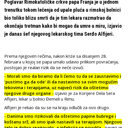
Poglavar Rimokatoličke crkve papa Franja je u jednom
trenutku tokom lečenja od upale pluća u rimskoj bolnici
bio toliko blizu smrti da je tim lekara razmatrao da
okončaju tretman kako bi mogao da umre u miru, izjavio
je danas šef njegovog lekarskog tima Serđo Alfijeri.
Prema njegovim rečima, nakon krize sa disanjem 28.
februara u kojoj se papa umalo udavio prilikom povraćanja,
postojao je realan rizik da se neće izvući.
- Morali smo da biramo da li ćemo tu da se zaustavimo i
'pustimo ga da ode' ili da nastavimo sa svim mogućim
lekovima i terapijama, uz najveći rizik da oštetimo
njegove druge organe -
izjavio je za Korijere Dela Sera
Aflijeri, lekar u bolnici Đemeli u Rimu.
Alfijeri je rekao da su se na kraju odlučili za ovo drugo.
- Danima smo rizikovali da oštetimo papine bubrege i
koštanu srž, ali smo ipak nastavili sa terapijom. Njegovo
telo je dobro reagovalo, a infekcija se povukla -
naveo je