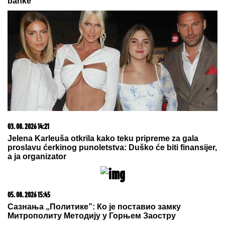
banke
03. 08. 2026 14:21
Jelena Karleuša otkrila kako teku pripreme za gala
proslavu ćerkinog punoletstva: Duško će biti finansijer,
a ja organizator
05. 08. 2026 15:45
Сазнања „Политике”: Ко је поставио замку
Митрополиту Методију у Горњем Заостру