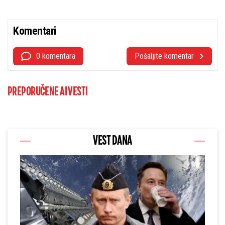
Komentari
0 komentara
Pošaljite komentar
PREPORUČENE AI VESTI
VEST DANA