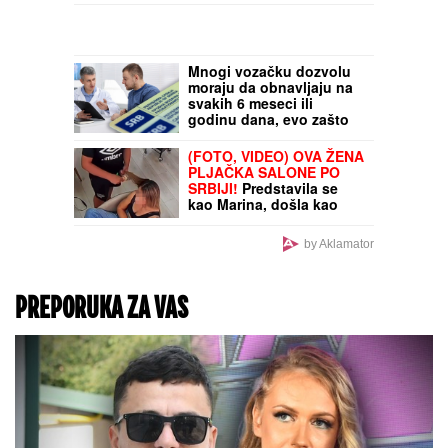
Mnogi vozačku dozvolu
moraju da obnavljaju na
svakih 6 meseci ili
godinu dana, evo zašto
sve i ko o tome odlučuje
(FOTO, VIDEO) OVA ŽENA
PLJAČKA SALONE PO
SRBIJI!
Predstavila se
kao Marina, došla kao
Nikolina, pa NESTALA SA
NOVOM KOSOM! Poznati
by Aklamator
srpski frizer tvrdi da je
PREVAREN
PREPORUKA ZA VAS