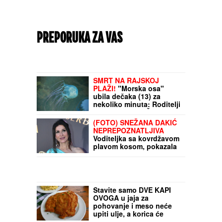
PREPORUKA ZA VAS
SMRT NA RAJSKOJ
PLAŽI!
"Morska osa"
ubila dečaka (13) za
nekoliko minuta: Roditelji
deteta gledali UŽAS
(FOTO) SNEŽANA DAKIĆ
NEPREPOZNATLJIVA
Voditeljka sa kovrdžavom
plavom kosom, pokazala
promenu - ne liči na sebe
Stavite samo DVE KAPI
OVOGA u jaja za
pohovanje i meso neće
upiti ulje, a korica će
satima biti hrskava