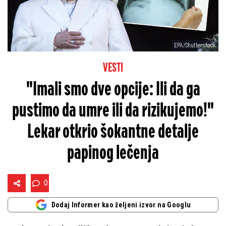
EPA/Shutterstock
VESTI
"Imali smo dve opcije: Ili da ga
pustimo da umre ili da rizikujemo!"
Lekar otkrio šokantne detalje
papinog lečenja
0
Dodaj Informer kao željeni izvor na Googlu