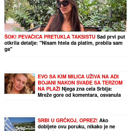
ŠOK! PEVAČICA PRETUKLA TAKSISTU
Sad prvi put
otkrila detalje: "Nisam htela da platim, prebila sam
ga"
EVO SA KIM MILICA UŽIVA NA ADI
BOJANI NAKON SVAĐE SA TERZOM
NA PLAŽI
Njega zna cela Srbija:
Mreže gore od komentara, osvanula
fotografija
SRBI U GRČKOJ, OPREZ!
Ako
dobijete ovu poruku, nikako je ne