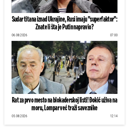
Sudar titana iznad Ukrajine, Rusi imaju "superfaktor":
Znate li šta je Putin napravio?
06.08.2026
07:00
Rat za prvo mesto na blokaderskoj listi! Đokić uživa na
moru, Lompar već traži saveznike
05.08.2026
12:14