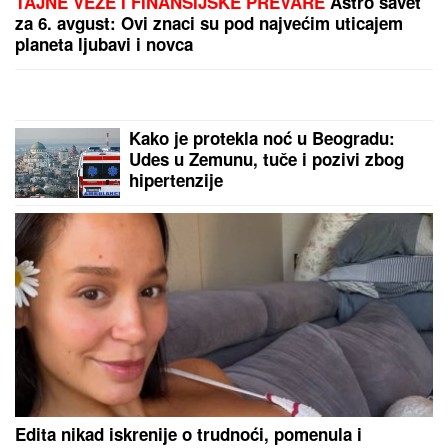
TAJNE VEZE I FINANSIJSKE PREVARE
Astro savet
za 6. avgust: Ovi znaci su pod najvećim uticajem
planeta ljubavi i novca
Kako je protekla noć u Beogradu:
Udes u Zemunu, tuče i pozivi zbog
hipertenzije
Edita nikad iskrenije o trudnoći, pomenula i