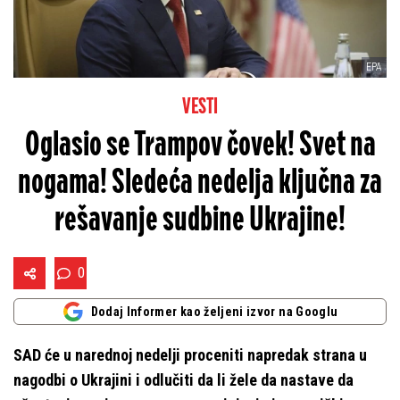
EPA
VESTI
Oglasio se Trampov čovek! Svet na
nogama! Sledeća nedelja ključna za
rešavanje sudbine Ukrajine!
0
Dodaj Informer kao željeni izvor na Googlu
SAD će u narednoj nedelji proceniti napredak strana u
nagodbi o Ukrajini i odlučiti da li žele da nastave da