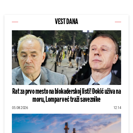
VEST DANA
Rat za prvo mesto na blokaderskoj listi! Đokić uživa na
moru, Lompar već traži saveznike
05.08.2026
12:14