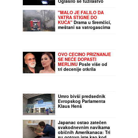
Oglasilo se tužilaštvo
povodom velike zaplene:
Kokain i marihuanu krili
"MALO JE FALILO DA
OVDE
VATRA STIGNE DO
KUĆA"
Drama u Sremčici,
meštani sa vatrogascima
gase veliki požar:
"Večeras nema spavanja"
(VIDEO)
OVO CECINO PRIZNANJE
SE NEĆE DOPASTI
MERLINU
Posle više od
tri decenije otkrila
TAJNU: Jednom
rečenicom prekinula
diskusiju na mrežama
Umro bivši predsednik
Evropskog Parlamenta
Klaus Henš
Japanac ostao zatečen
svakodnevnim navikama
običnih Amerikanaca: Tri
su gotovo iste kao kod