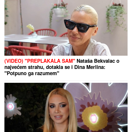
(VIDEO) "PREPLAKALA SAM"
Nataša Bekvalac o
najvećem strahu, dotakla se i Dina Merlina:
"Potpuno ga razumem"