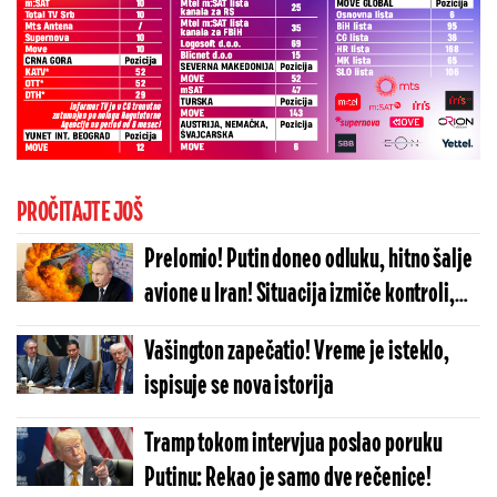
PROČITAJTE JOŠ
Prelomio! Putin doneo odluku, hitno šalje
avione u Iran! Situacija izmiče kontroli,
ovakva katastrofa se ne pamti!
Vašington zapečatio! Vreme je isteklo,
ispisuje se nova istorija
Tramp tokom intervjua poslao poruku
Putinu: Rekao je samo dve rečenice!