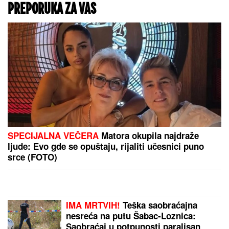
PREPORUKA ZA VAS
SPECIJALNA VEČERA
Matora okupila najdraže
ljude: Evo gde se opuštaju, rijaliti učesnici puno
srce (FOTO)
IMA MRTVIH!
Teška saobraćajna
nesreća na putu Šabac-Loznica:
Saobraćaj u potpunosti paralisan