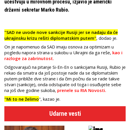
učestvuju u mirovnom procesu, izjavio je američki
državni sekretar Marko Rubio.
"SAD ne uvode nove sankcije Rusiji jer se nadaju da će
ukrajinsku krizu rešiti diplomatskim putem"
, dodao je.
On je napomenuo da SAD imaju osnova za optimizam u
pogledu napora strana u sukobu u Ukrajini da ga reše,
kao i
razloge za zabrinutost.
Odgovarajući na pitanje Si-En-En o sankcijama Rusiji, Rubio je
rekao da smatra da još postoje nade da se diplomatskim
putem približe dve strane i da čim počnu da se rade takve
stvari (sankcije), onda odstupate od toga i osuđujete sebe
na još dve godine sukoba,
prenele su RIA Novosti.
"Mi to ne želimo
", kazao je.
Udarne vesti