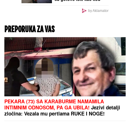
Srba
by Aklamator
PREPORUKA ZA VAS
PEKARA (73) SA KARABURME NAMAMILA
INTIMNIM ODNOSOM, PA GA UBILA!
Jezivi detalji
zločina: Vezala mu pertlama RUKE I NOGE!