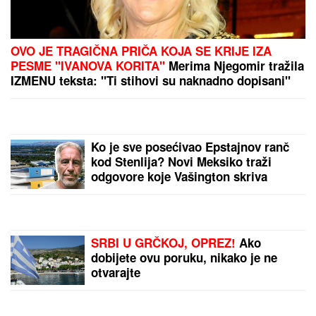
OVO JE TRAGIČNA PRIČA KOJA SE KRIJE IZA
PESME "IVANOVA KORITA"
Merima Njegomir tražila
IZMENU teksta: "Ti stihovi su naknadno dopisani"
Ko je sve posećivao Epstajnov ranč
kod Stenlija? Novi Meksiko traži
odgovore koje Vašington skriva
SRBI U GRČKOJ, OPREZ!
Ako
dobijete ovu poruku, nikako je ne
otvarajte