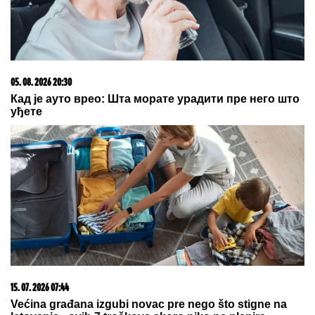
05. 08. 2026 20:30
Кад је ауто врео: Шта морате урадити пре него што
уђете
15. 07. 2026 07:44
Većina građana izgubi novac pre nego što stigne na