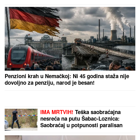
Penzioni krah u Nemačkoj: Ni 45 godina staža nije
dovoljno za penziju, narod je besan!
IMA MRTVIH!
Teška saobraćajna
nesreća na putu Šabac-Loznica:
Saobraćaj u potpunosti paralisan