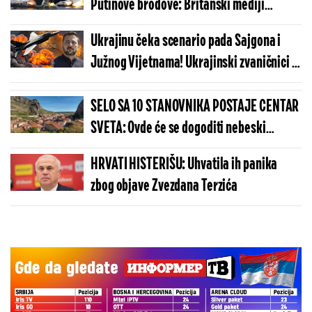
Putinove brodove: Britanski mediji
objavili dramatične vesti!
Ukrajinu čeka scenario pada Sajgona i
Južnog Vijetnama! Ukrajinski zvaničnici u
panici, sve se odvija po istom modelu!
SELO SA 10 STANOVNIKA POSTAJE CENTAR
SVETA: Ovde će se dogoditi nebeski
spektakl koji se čeka više od 100 godina
HRVATI HISTERIŠU: Uhvatila ih panika
zbog objave Zvezdana Terzića