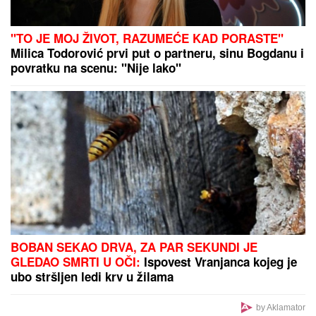
"TO JE MOJ ŽIVOT, RAZUMEĆE KAD PORASTE"
Milica Todorović prvi put o partneru, sinu Bogdanu i
povratku na scenu: "Nije lako"
BOBAN SEKAO DRVA, ZA PAR SEKUNDI JE
GLEDAO SMRTI U OČI:
Ispovest Vranjanca kojeg je
ubo stršljen ledi krv u žilama
by Aklamator