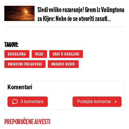
Sledi veliko razaranje! Grom iz Vašingtona
za Kijev: Nebo će se otvoriti zasuti
nezamislivu silu, Ukrajina će postati
zgarište
TAGOVI:
UKRAJINA
SAD
RAT U UKRAJINI
MIROVNI PREGOVORI
MARKO RUBIO
Komentari
0 komentara
Pošaljite komentar
PREPORUČENE AI VESTI