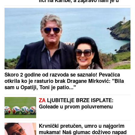
liči na Karibe, a zapravo nam je u
komšiluku - ko jednom ode, teško se
vraća kući
Skoro 2 godine od razvoda se saznalo! Pevačica
otkrila ko je rasturio brak Dragane Mirković: "Bila
sam u Opatiji, Toni je patio..."
ZA
LjUBITELjE BRZE ISPLATE:
Goleade u prvom poluvremenu
Krvnički pretučen, umro u najgorim
mukama! Naš glumac doživeo napad