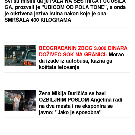
Svi su mislili da je PALA NA SESTRIĆA I UGUŠILA
GA, prozvali je "UBICOM OD POLA TONE", a onda
je otkrivena jeziva istina nakon koje je ona
SMRŠALA 400 KILOGRAMA
BEOGRAĐANIN ZBOG 3.000 DINARA
DOŽIVEO ŠOK NA GRANICI:
Morao
da izađe iz autobusa, kazna ga
koštala letovanja
Žena Mikija Đuričića se bavi
OZBILJNIM POSLOM Angelina radi
na dva mesta i ne eksponira se
javno: "Jako je sposobna"