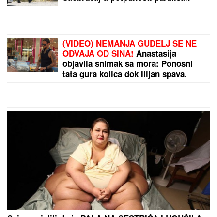
(VIDEO) NEMANJA GUDELJ SE NE
ODVAJA OD SINA!
Anastasija
objavila snimak sa mora: Ponosni
tata gura kolica dok Ilijan spava,
raznežila sve