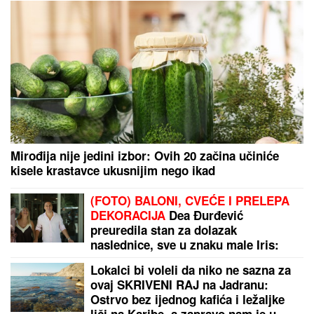
Mirođija nije jedini izbor: Ovih 20 začina učiniće
kisele krastavce ukusnijim nego ikad
(FOTO) BALONI, CVEĆE I PRELEPA
DEKORACIJA
Dea Đurđević
preuredila stan za dolazak
naslednice, sve u znaku male Iris:
"Dobrodošla, ljubavi"
Lokalci bi voleli da niko ne sazna za
ovaj SKRIVENI RAJ na Jadranu:
Ostrvo bez ijednog kafića i ležaljke