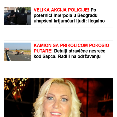
VELIKA AKCIJA POLICIJE!
Po
poternici Interpola u Beogradu
uhapšeni krijumčari ljudi: Ilegalno
prevezli 900 migranata!
KAMION SA PRIKOLICOM POKOSIO
PUTARE!
Detalji stravične nesreće
kod Šapca: Radili na održavanju
puta, NIJE IM BILO SPASA!