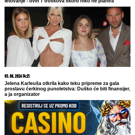
letovanje - ovih 7 troškova skoro niko ne planira
03. 08. 2026 14:21
Jelena Karleuša otkrila kako teku pripreme za gala
proslavu ćerkinog punoletstva: Duško će biti finansijer,
a ja organizator