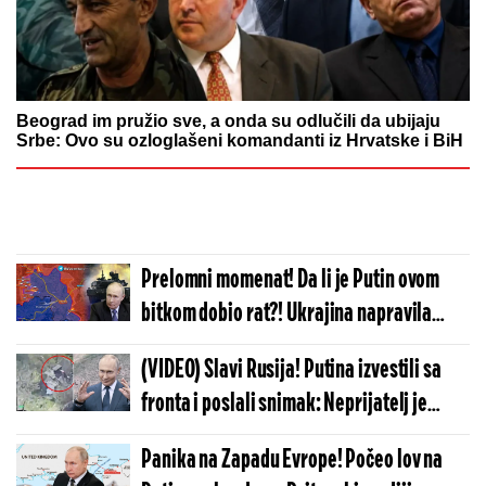
Beograd im pružio sve, a onda su odlučili da ubijaju
Srbe: Ovo su ozloglašeni komandanti iz Hrvatske i BiH
Prelomni momenat! Da li je Putin ovom
bitkom dobio rat?! Ukrajina napravila
strašnu glupost, sve se može srušiti kao
(VIDEO) Slavi Rusija! Putina izvestili sa
kula od karata!
fronta i poslali snimak: Neprijatelj je
razbijen u paramparčad, svi će uskoro biti
Panika na Zapadu Evrope! Počeo lov na
uništeni!