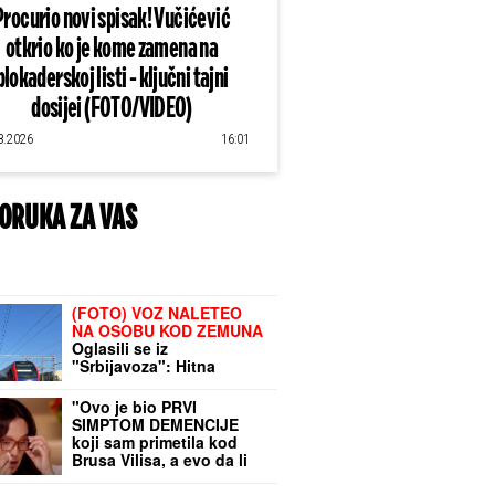
Procurio novi spisak! Vučićević
otkrio ko je kome zamena na
blokaderskoj listi - ključni tajni
dosijei (FOTO/VIDEO)
8.2026
16:01
ORUKA ZA VAS
(FOTO) VOZ NALETEO
NA OSOBU KOD ZEMUNA
Oglasili se iz
"Srbijavoza": Hitna
pomoć i policija na licu
mesta
"Ovo je bio PRVI
SIMPTOM DEMENCIJE
koji sam primetila kod
Brusa Vilisa, a evo da li
me danas PREPOZNAJE",