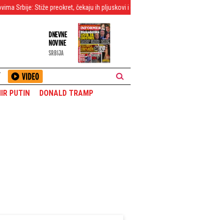
že preokret, čekaju ih pljuskovi i grmljavina! (FOTO)
Totalni raspad i panika!
DNEVNE
NOVINE
SRBIJA
T
IR PUTIN
DONALD TRAMP