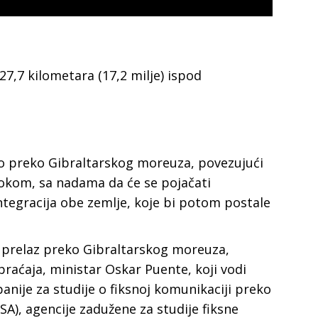
27,7 kilometara (17,2 milje) ispod
ao preko Gibraltarskog moreuza, povezujući
okom, sa nadama da će se pojačati
tegracija obe zemlje, koje bi potom postale
i prelaz preko Gibraltarskog moreuza,
raćaja, ministar Oskar Puente, koji vodi
anije za studije o fiksnoj komunikaciji preko
), agencije zadužene za studije fiksne