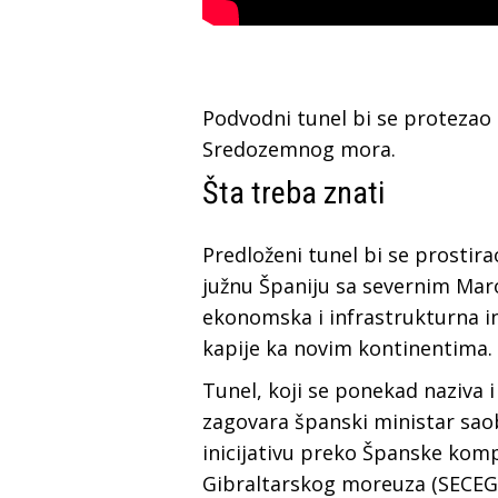
Podvodni tunel bi se protezao 
Sredozemnog mora.
Šta treba znati
Predloženi tunel bi se prostir
južnu Španiju sa severnim Mar
ekonomska i infrastrukturna in
kapije ka novim kontinentima.
Tunel, koji se ponekad naziva 
zagovara španski ministar saob
inicijativu preko Španske komp
Gibraltarskog moreuza (SECEGSA