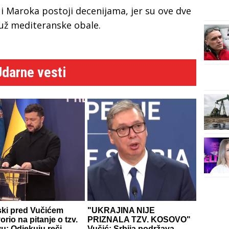
 i Maroka postoji decenijama, jer su ove dve
 duž mediteranske obale.
Udarne vesti
ski pred Vučićem
"UKRAJINA NIJE
rio na pitanje o tzv.
PRIZNALA TZV. KOSOVO"
u: Odjekuju reči
Vučić: Srbija podržava