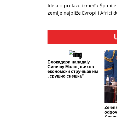
Ideja o prelazu između Španije
zemlje najbliže Evropi i Africi
Блокадери нападају
Синишу Малог, њихов
економски стручњак им
„срушио снешка”
Zelen
odgovo
Kosov