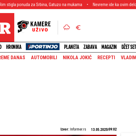
nuda za Srbina, Gatuzo na mukama
Nevreme ide ka ovim delovima Srbije: Sti
O
HRONIKA
PLANETA
ZABAVA
MAGAZIN
DŽET SE
REME DANAS
AUTOMOBILI
NIKOLA JOKIĆ
RECEPTI
VLADIM
Izvor:
Informer.rs
09:02
13.05.2025