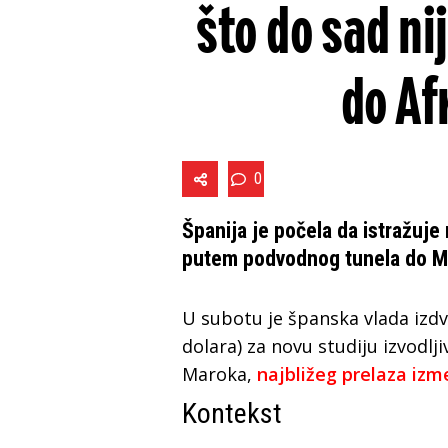
što do sad ni
do Af
0
Španija je počela da istražuj
putem podvodnog tunela do M
U subotu je španska vlada izdvo
dolara) za novu studiju izvodlj
Maroka,
najbližeg prelaza izm
Kontekst