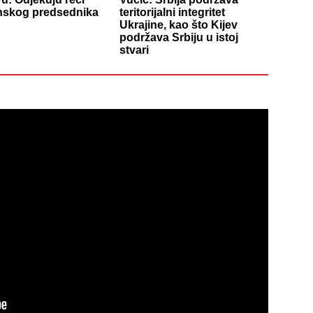
inskog predsednika
teritorijalni integritet
Ukrajine, kao što Kijev
podržava Srbiju u istoj
stvari