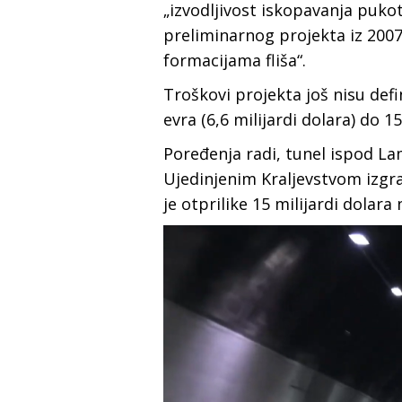
„izvodljivost iskopavanja puko
preliminarnog projekta iz 2007
formacijama fliša“.
Troškovi projekta još nisu defin
evra (6,6 milijardi dolara) do 15
Poređenja radi, tunel ispod L
Ujedinjenim Kraljevstvom izgrađ
je otprilike 15 milijardi dolara 