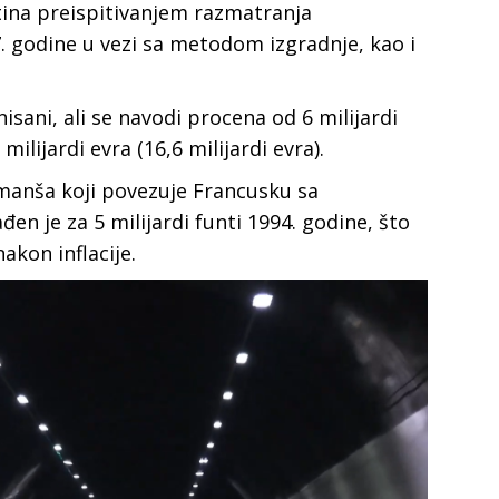
tina preispitivanjem razmatranja
. godine u vezi sa metodom izgradnje, kao i
isani, ali se navodi procena od 6 milijardi
 milijardi evra (16,6 milijardi evra).
amanša koji povezuje Francusku sa
en je za 5 milijardi funti 1994. godine, što
nakon inflacije.