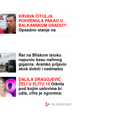
supruga slavnog glumca
otkrila nove detalje -
OSEĆAJ KRIVICE je non
stop prati
KRVAVA ČITULJA
POKRENULA PAKAO U
BALKANSKOM GRADU?!
Opsadno stanje na
ulicama, MECI LETE NA
SVE STRANE: Drama
počela ubistvom na
sastanku zbog duga
Zviceru, onda je usledio
Rat na Bliskom istoku
HAOS (FOTO)
napunio kasu naftnog
giganta: Aramko prijavio
skok dobiti i nadmašio
prognoze analitičara
DALILA DRAGOJEVIĆ
ŽELI U ELITU 10
Otkrila
pod kojim uslovima bi
ušla, cifra je ogromna:
Spomenula i skandal sa
Dragojevićem
by Aklamator