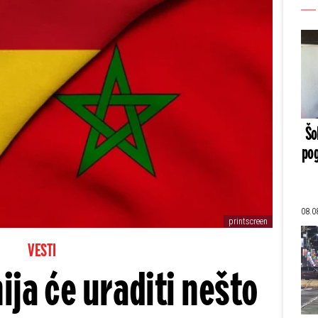
Šo
pog
08.0
printscreen
VESTI
ija će uraditi nešto