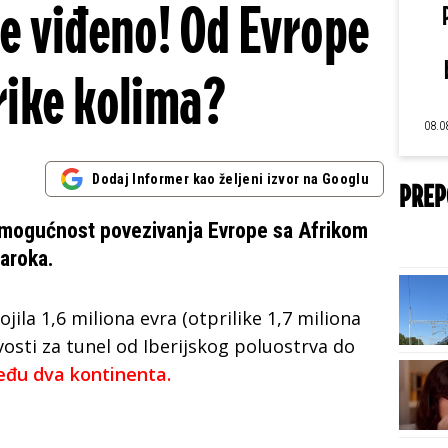
je viđeno! Od Evrope
rike kolima?
08.0
Dodaj Informer kao željeni izvor na Googlu
PREP
e mogućnost povezivanja Evrope sa Afrikom
aroka.
jila 1,6 miliona evra (otprilike 1,7 miliona
ivosti za tunel od Iberijskog poluostrva do
eđu dva kontinenta.