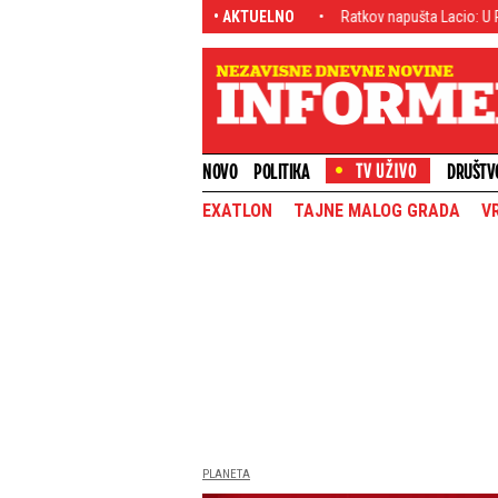
bilazi Crkvu Svetog Nikole (VIDEO)
• AKTUELNO
Ratkov napušta Lacio: U Rim stigla po
NOVO
POLITIKA
DRUŠTV
EXATLON
TAJNE MALOG GRADA
V
PLANETA