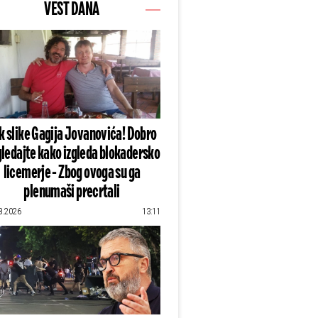
VEST DANA
k slike Gagija Jovanovića! Dobro
ledajte kako izgleda blokadersko
licemerje - Zbog ovoga su ga
plenumaši precrtali
8.2026
13:11