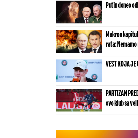
Putin doneo odl
Makron kapituli
rata: Nemamo n
VEST KOJA JE 
PARTIZAN PRED
ovo klub sa vel