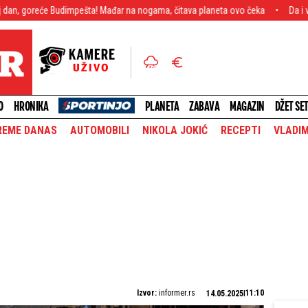
pešta! Mađar na nogama, čitava planeta ovo čeka
Da i vama komšije "puknu
O
HRONIKA
PLANETA
ZABAVA
MAGAZIN
DŽET SE
REME DANAS
AUTOMOBILI
NIKOLA JOKIĆ
RECEPTI
VLADIM
Izvor:
informer.rs
11:10
14.05.2025