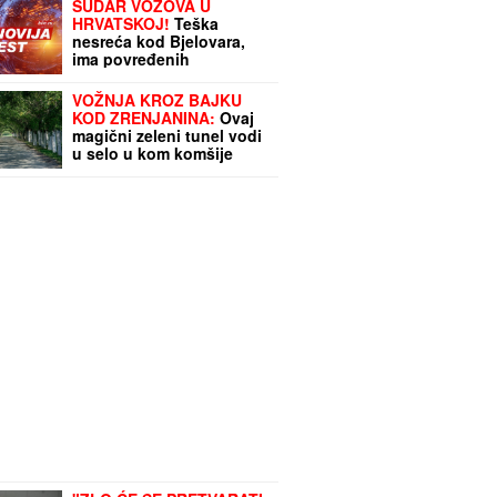
SUDAR VOZOVA U
HRVATSKOJ!
Teška
nesreća kod Bjelovara,
ima povređenih
VOŽNJA KROZ BAJKU
KOD ZRENJANINA:
Ovaj
magični zeleni tunel vodi
u selo u kom komšije
govore pet jezika, a rode
su svete ptice (FOTO)