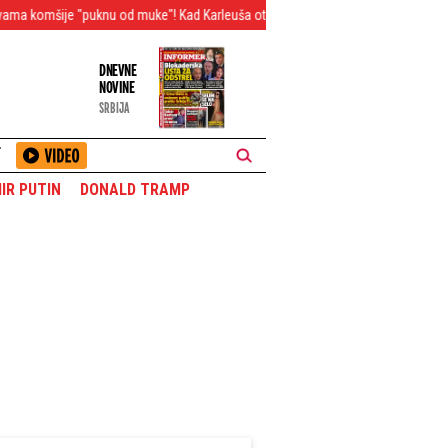
 od muke"! Kad Karleuša otvori sezonu kupanja na Dedinju, Srpkinje prepisuju 
DNEVNE
NOVINE
SRBIJA
T
IR PUTIN
DONALD TRAMP