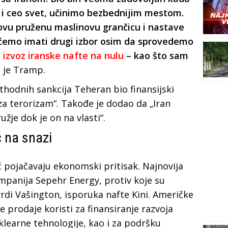
i i ceo svet, učinimo bezbednijim mestom.
 ovu pruženu maslinovu grančicu i nastave
ćemo imati drugi izbor osim da sprovedemo
izvoz iranske nafte na nulu
– kao što sam
 je Tramp.
thodnih sankcija Teheran bio finansijski
 za terorizam“. Takođe je dodao da „Iran
žje dok je on na vlasti“.
 na snazi
 pojačavaju ekonomski pritisak. Najnovija
mpanija Sepehr Energy, protiv koje su
rdi Vašington, isporuka nafte Kini. Američke
e prodaje koristi za finansiranje razvoja
klearne tehnologije, kao i za podršku