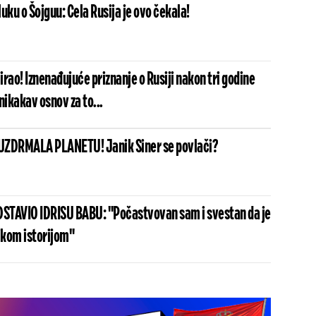
uku o Šojguu: Cela Rusija je ovo čekala!
rao! Iznenađujuće priznanje o Rusiji nakon tri godine
ikakav osnov za to...
UZDRMALA PLANETU! Janik Siner se povlači?
STAVIO IDRISU BABU: "Počastvovan sam i svestan da je
ikom istorijom"