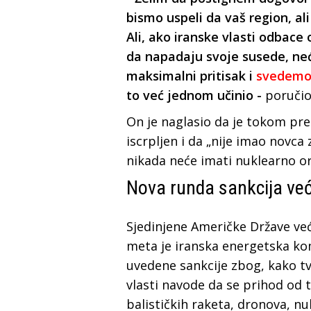
bismo uspeli da vaš region, al
Ali, ako iranske vlasti odbace
da napadaju svoje susede, ne
maksimalni pritisak i
svedemo 
to već jednom učinio -
poručio
On je naglasio da je tokom pre
iscrpljen i da „nije imao novca
nikada neće imati nuklearno oru
Nova runda sankcija već
Sjedinjene Američke Države već
meta je iranska energetska ko
uvedene sankcije zbog, kako tv
vlasti navode da se prihod od t
balističkih raketa, dronova, nu