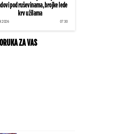
dovi pod ruševinama, brojke lede
krv u žilama
8.2026
07:30
ORUKA ZA VAS