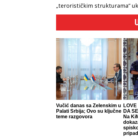
„terorističkim strukturama“ uk
Vučić danas sa Zelenskim u
LOVE
Palati Srbija; Ovo su ključne
DA SE
teme razgovora
Na KiM
dokaza
spisk
pripa