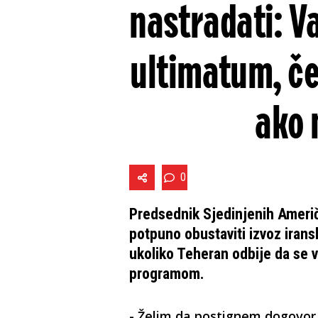
nastradati: V
ultimatum, če
ako 
0
Predsednik Sjedinjenih Američ
potpuno obustaviti izvoz irans
ukoliko Teheran odbije da se v
programom.
- Želim da postignem dogovor