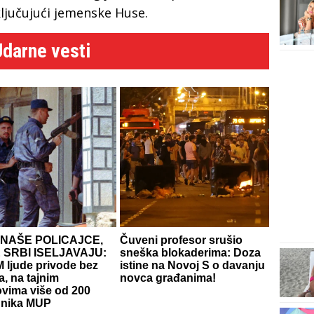
ljučujući jemenske Huse.
Udarne vesti
 NAŠE POLICAJCE,
Čuveni profesor srušio
 SRBI ISELJAVAJU:
sneška blokaderima: Doza
 ljude privode bez
istine na Novoj S o davanju
, na tajnim
novca građanima!
ovima više od 200
dnika MUP