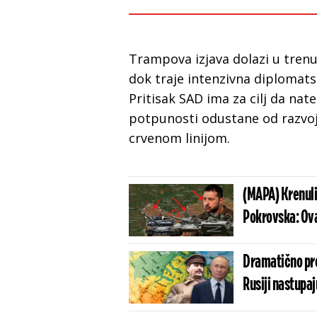
Trampova izjava dolazi u trenu
dok traje intenzivna diplomat
Pritisak SAD ima za cilj da na
potpunosti odustane od razvoj
crvenom linijom.
(MAPA) Krenuli
Pokrovska: Ova
Dramatično pre
Rusiji nastupaj