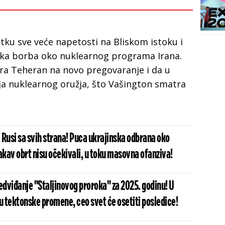
tku sve veće napetosti na Bliskom istoku i
ska borba oko nuklearnog programa Irana.
tera Teheran na novo pregovaranje i da u
a nuklearnog oružja, što Vašington smatra
 Rusi sa svih strana! Puca ukrajinska odbrana oko
kav obrt nisu očekivali, u toku masovna ofanziva!
dviđanje "Staljinovog proroka" za 2025. godinu! U
u tektonske promene, ceo svet će osetiti posledice!