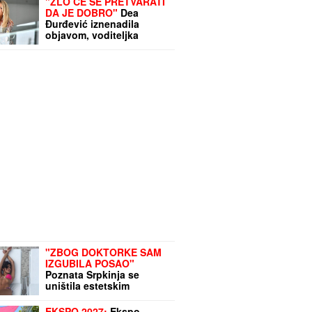
"ZLO ĆE SE PRETVARATI
DA JE DOBRO"
Dea
Đurđević iznenadila
objavom, voditeljka
podelila savet: "Kad god
vidiš zlo, veruj da je zlo"
"ZBOG DOKTORKE SAM
IZGUBILA POSAO"
Poznata Srpkinja se
uništila estetskim
zahvatima, pa vratila
prirodan izgled: Sada
EKSPO 2027:
Ekspo