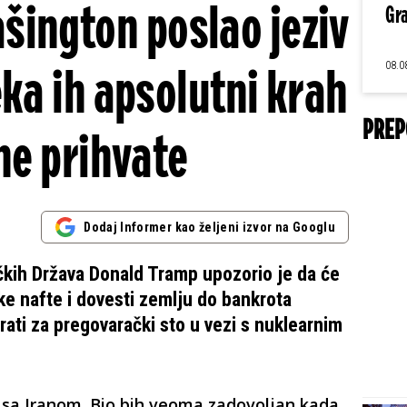
ašington poslao jeziv
Gra
08.0
ka ih apsolutni krah
PREP
ne prihvate
Dodaj Informer kao željeni izvor na Googlu
kih Država Donald Tramp upozorio je da će
ke nafte i dovesti zemlju do bankrota
rati za pregovarački sto u vezi s nuklearnim
 sa Iranom. Bio bih veoma zadovoljan kada