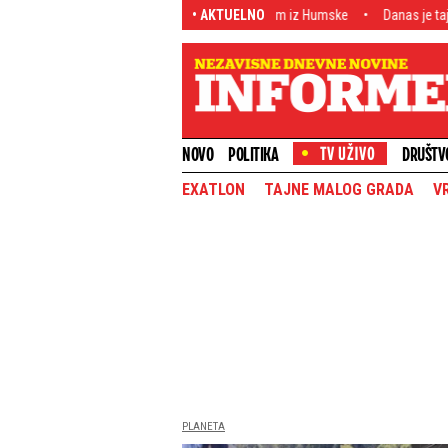
pi uspelo ono što je uradio tim iz Humske
• AKTUELNO
Danas je taj dan, goreće Budim
NOVO
POLITIKA
DRUŠTV
EXATLON
TAJNE MALOG GRADA
V
PLANETA