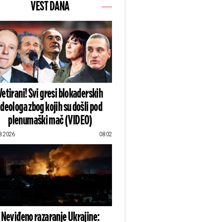
VEST DANA
Vetirani! Svi gresi blokaderskih
ideologa zbog kojih su došli pod
plenumaški mač (VIDEO)
8.2026
08:02
Neviđeno razaranje Ukrajine: