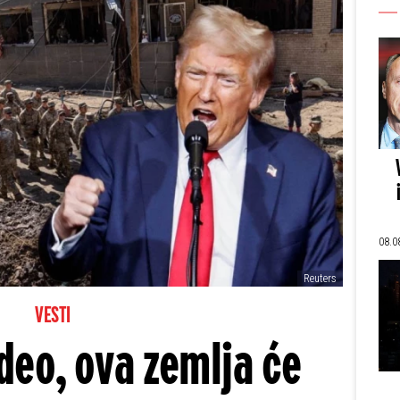
08.0
Reuters
VESTI
eo, ova zemlja će