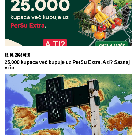
Muškarci NE NAPUŠTAJU ŽENE
KOJE RADE OVE 3 STVARI: Čuveni
psiholog Labkovski kaže da je ovo
najbitnije u vezi i mnogima će ovo
biti ŠAMAR OTREŽNJENJA