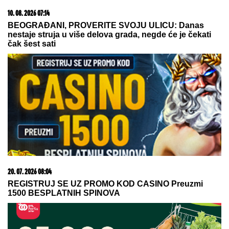
hrane i kupuju alternativu koja se lako održava i
olakšava posao u kuhinji
JELENA I SLOBA RADANOVIĆ
UHVAĆENI U CRNOJ GORI NAKON
SKANDALA:
Sa njima su i sinovi
(FOTO)