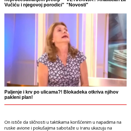
Vučiću i njegovoj porodici"
"Novosti"
Paljenje i krv po ulicama?! Blokadeka otkriva njihov
pakleni plan!
On ističe da sličnosti u taktikama korišćenim u napadima na
ruske avione i pokušajima sabotaže u Iranu ukazuju na