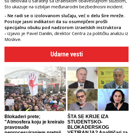
su delovala u saradnji sa izraelskom obaveštajnom službom,
što ukazuje na ozbiljan međunarodni bezbednosni incident.
- Ne radi se o izolovanom slučaju, već o delu šire mreže.
Postoje jasni indikatori da su osumnjičeni prošli
specijalnu obuku pod nadzorom izraelskih instruktora
-
izjavio je Pavel Danilin, direktor Centra za političku analizu iz
Moskve.
Udarne vesti
Blokaderi prete;
ŠTA SE KRIJE IZA
"Atmosfera koju je kreiralo
STUDENTSKO-
pravosuđe
BLOKADERSKOG
neprocesuiranjem pretnji
VETIRANJA? Analitičari za