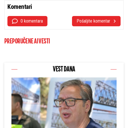
Komentari
0 komentara
Pošaljite komentar
PREPORUČENE AI VESTI
VEST DANA