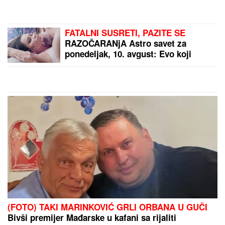
(FOTO) SEKA ALEKSIĆ OBJAVILA
PREDIVNE VESTI
Ne može da sakrije
sreću: Zvala je devojčica koju je
vodila na maturu