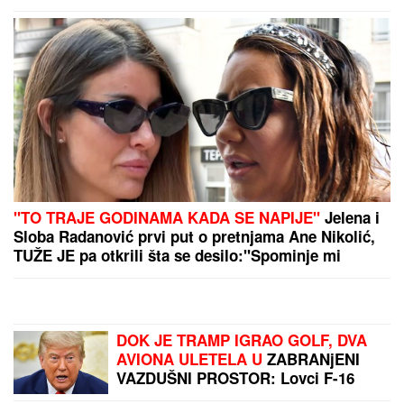
"POSVETA BIVŠOJ PORODICI:
ŽIVITE SVOJE ŽIVOTE DALEKO OD
NAS"
Zbog veze sa 15 godina
mlađom bio na stubu srama, a sada
živi život iz snova: Kupio stan u
Dubaiju i baškari se u luksuzu