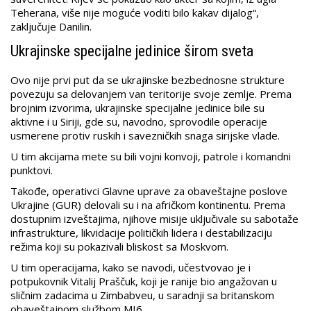
Teherana, više nije moguće voditi bilo kakav dijalog“,
zaključuje Danilin.
Ukrajinske specijalne jedinice širom sveta
Ovo nije prvi put da se ukrajinske bezbednosne strukture
povezuju sa delovanjem van teritorije svoje zemlje. Prema
brojnim izvorima, ukrajinske specijalne jedinice bile su
aktivne i u Siriji, gde su, navodno, sprovodile operacije
usmerene protiv ruskih i savezničkih snaga sirijske vlade.
U tim akcijama mete su bili vojni konvoji, patrole i komandni
punktovi.
Takođe, operativci Glavne uprave za obaveštajne poslove
Ukrajine (GUR) delovali su i na afričkom kontinentu. Prema
dostupnim izveštajima, njihove misije uključivale su sabotaže
infrastrukture, likvidacije političkih lidera i destabilizaciju
režima koji su pokazivali bliskost sa Moskvom.
U tim operacijama, kako se navodi, učestvovao je i
potpukovnik Vitalij Praščuk, koji je ranije bio angažovan u
sličnim zadacima u Zimbabveu, u saradnji sa britanskom
obaveštajnom službom MI6.