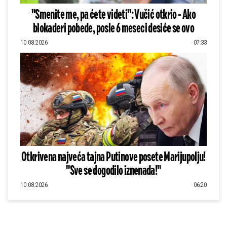
"Smenite me, pa ćete videti": Vučić otkrio - Ako
blokaderi pobede, posle 6 meseci desiće se ovo
10.08.2026
07:33
Otkrivena najveća tajna Putinove posete Marijupolju!
"Sve se dogodilo iznenada!"
10.08.2026
06:20