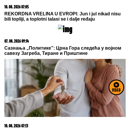
VIDEO
"Njeno obezbeđenje je reagovalo" Karleuša otkrila
detalje susreta sa Cecom, o ovome bruje mreže