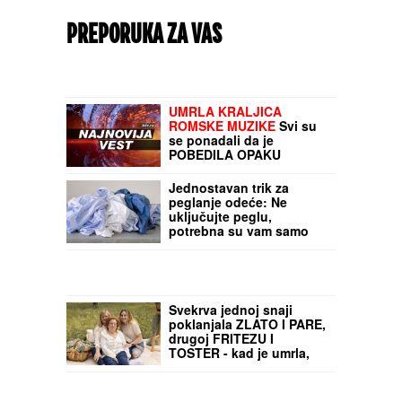
PREPORUKA ZA VAS
SASLUŠAN "BEOGRADSKI FANTOM"
Evo
kako je upadao u automobile, tužilaštvo
otkrilo šemu: U jednim kolima je izveo
NEVIĐENU PREVARU
UMRLA KRALJICA
ROMSKE MUZIKE
Svi su
se ponadali da je
POBEDILA OPAKU
BOLEST, ali se strašna
dijagnoza vratila i odnela
Jednostavan trik za
je za manje od 8 MESECI
peglanje odeće: Ne
uključujte peglu,