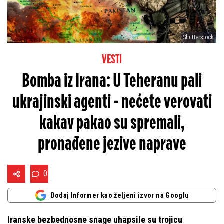
Shutterstock
VESTI
Bomba iz Irana: U Teheranu pali
ukrajinski agenti - nećete verovati
kakav pakao su spremali,
pronađene jezive naprave
0
Dodaj Informer kao željeni izvor na Googlu
Iranske bezbednosne snage uhapsile su trojicu