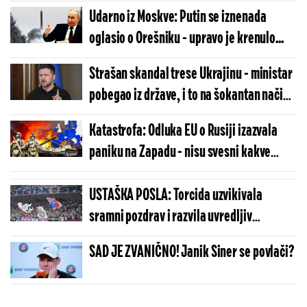
hteli da raznesu lidera Ukrajine?
Udarno iz Moskve: Putin se iznenada
oglasio o Orešniku - upravo je krenulo...
Strašan skandal trese Ukrajinu - ministar
pobegao iz države, i to na šokantan način:
Zajedno sa Zelenskim otišao, a onda...
Katastrofa: Odluka EU o Rusiji izazvala
paniku na Zapadu - nisu svesni kakve
jezive posledice dolaze
USTAŠKA POSLA: Torcida uzvikivala
sramni pozdrav i razvila uvredljiv
transparent o Srbima i Oluji
SAD JE ZVANIČNO! Janik Siner se povlači?