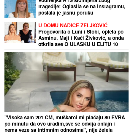
Sin (29) mu je preminuo usled komplikacija
izazvanih bakterijom, a pevač je od javnosti krio da
je i on sam nakon toga išao sa operacije na
operaciju
by Aklamator
PREPORUKA ZA VAS