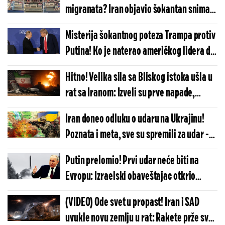
migranata? Iran objavio šokantan snimak
i tvrdnjama zapalio svet - ovo će imati
Misterija šokantnog poteza Trampa protiv
monstruozne posledice
Putina! Ko je naterao američkog lidera da
ovo uradi? Rusija neće sedeti skrštenih
Hitno! Velika sila sa Bliskog istoka ušla u
ruku
rat sa Iranom: Izveli su prve napade,
Amerika ih pratila - počeo je totalni sukob
Iran doneo odluku o udaru na Ukrajinu!
u regionu
Poznata i meta, sve su spremili za udar -
zapadni moćnici hitno zvali Teheran da
Putin prelomio! Prvi udar neće biti na
spreče katastrofu
Evropu: Izraelski obaveštajac otkrio
neočekivanu metu po kojoj će Rusija
(VIDEO) Ode svet u propast! Iran i SAD
raspaliti
uvukle novu zemlju u rat: Rakete prže sve