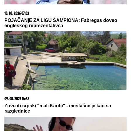
POSLEDNJE ODRIČE, tvrde
NEURONAUČNICI
ŠABAN ŠAULIĆ JE OD NJEGA
NAPRAVIO ZVEZDU
Pevač godinama
ćutao o ovome: "Ruke su mi se
tresle kada su me on i Goca pozvali"