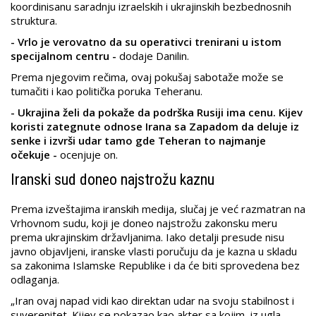
koordinisanu saradnju izraelskih i ukrajinskih bezbednosnih
struktura.
- Vrlo je verovatno da su operativci trenirani u istom
specijalnom centru -
dodaje Danilin.
Prema njegovim rečima, ovaj pokušaj sabotaže može se
tumačiti i kao politička poruka Teheranu.
- Ukrajina želi da pokaže da podrška Rusiji ima cenu. Kijev
koristi zategnute odnose Irana sa Zapadom da deluje iz
senke i izvrši udar tamo gde Teheran to najmanje
očekuje -
ocenjuje on.
Iranski sud doneo najstrožu kaznu
Prema izveštajima iranskih medija, slučaj je već razmatran na
Vrhovnom sudu, koji je doneo najstrožu zakonsku meru
prema ukrajinskim državljanima. Iako detalji presude nisu
javno objavljeni, iranske vlasti poručuju da je kazna u skladu
sa zakonima Islamske Republike i da će biti sprovedena bez
odlaganja.
„Iran ovaj napad vidi kao direktan udar na svoju stabilnost i
suverenitet. Kijev se pokazao kao akter sa kojim, iz ugla