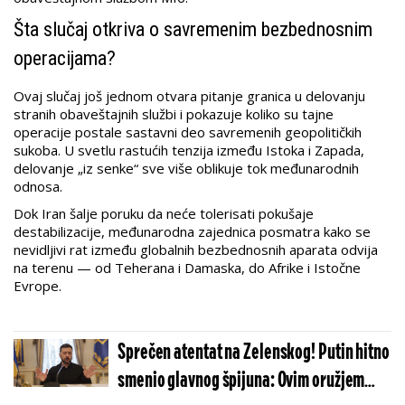
Šta slučaj otkriva o savremenim bezbednosnim
operacijama?
Ovaj slučaj još jednom otvara pitanje granica u delovanju
stranih obaveštajnih službi i pokazuje koliko su tajne
operacije postale sastavni deo savremenih geopolitičkih
sukoba. U svetlu rastućih tenzija između Istoka i Zapada,
delovanje „iz senke“ sve više oblikuje tok međunarodnih
odnosa.
Dok Iran šalje poruku da neće tolerisati pokušaje
destabilizacije, međunarodna zajednica posmatra kako se
nevidljivi rat između globalnih bezbednosnih aparata odvija
na terenu — od Teherana i Damaska, do Afrike i Istočne
Evrope.
Sprečen atentat na Zelenskog! Putin hitno
smenio glavnog špijuna: Ovim oružjem