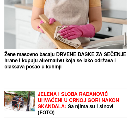
Srbija na udaru nevremena! Evo gde
se očekuje pravi potop i jaki
gromovi!
(VIDEO) KRAH LJUBAVI JOŠ JEDNOG RIJALITI