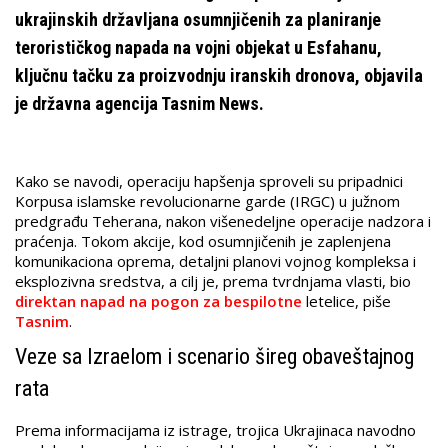
ukrajinskih državljana osumnjičenih za planiranje
terorističkog napada na vojni objekat u Esfahanu,
ključnu tačku za proizvodnju iranskih dronova, objavila
je državna agencija Tasnim News.
Kako se navodi, operaciju hapšenja sproveli su pripadnici
Korpusa islamske revolucionarne garde (IRGC) u južnom
predgrađu Teherana, nakon višenedeljne operacije nadzora i
praćenja. Tokom akcije, kod osumnjičenih je zaplenjena
komunikaciona oprema, detaljni planovi vojnog kompleksa i
eksplozivna sredstva, a cilj je, prema tvrdnjama vlasti, bio
direktan napad na pogon za bespilotne
letelice, piše
Tasnim
.
Veze sa Izraelom i scenario šireg obaveštajnog
rata
Prema informacijama iz istrage, trojica Ukrajinaca navodno