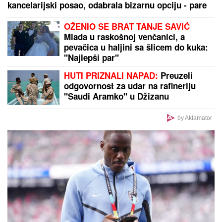
(FOTO) TAKI MARINKOVIĆ GRLI ORBANA U GUČI
Bivši premijer Mađarske u kafani sa rijaliti
učesnikom, sa njima i majstor trube
MISTERIJA "AKTIVNOG UMIRANJA"
Ovim redosledom se GUBE ČULA I
OSEĆAJI PRED SMRT: Glad i žeđ
prvi nestaju, a telo se OVOGA