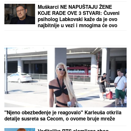
PARA
Šutnula ga odmah nakon Elite 9, pa sve
otkrila javno: Ništa od preseljenja, pukla ljubav
preko noći
Loša vest stigla na "Marakanu": Zvezdi drastično
opale šanse