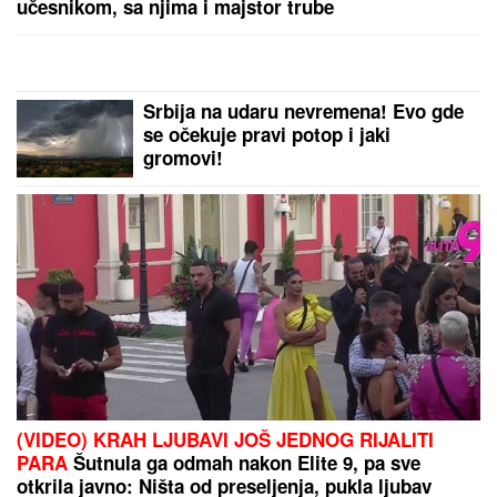
"TO TRAJE GODINAMA KADA SE NAPIJE"
Jelena i
Sloba Radanović prvi put o pretnjama Ane Nikolić,
TUŽE JE pa otkrili šta se desilo:"Spominje mi
bolesno dete" (VIDEO)