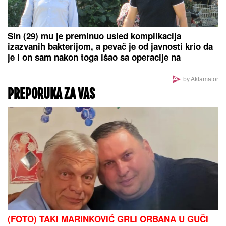
FATALNI SUSRETI, PAZITE SE
RAZOČARANjA Astro savet za
ponedeljak, 10. avgust: Evo koji
znaci su na udaru planeta ljubavi,
novca i prevara