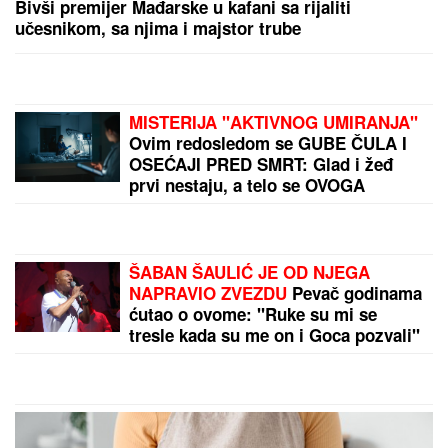
(FOTO) TAKI MARINKOVIĆ GRLI ORBANA U GUČI
Bivši premijer Mađarske u kafani sa rijaliti
učesnikom, sa njima i majstor trube