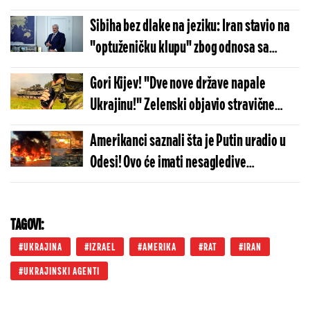
redom, situacija ekalirala do kranjih
Sibiha bez dlake na jeziku: Iran stavio na
granica
"optuženičku klupu" zbog odnosa sa
Rusijom
Gori Kijev! "Dve nove države napale
Ukrajinu!" Zelenski objavio stravične
vesti, ukrajinska vojska sada ima
Amerikanci saznali šta je Putin uradio u
nemoguć zadatak
Odesi! Ovo će imati nesagledive
posledice, sudbina Ukrajine je upravo
odlučena
TAGOVI:
UKRAJINA
IZRAEL
AMERIKA
RAT
IRAN
UKRAJINSKI AGENTI