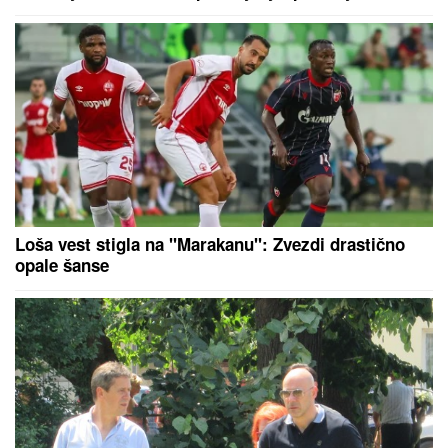
DOK JE TRAMP IGRAO GOLF, DVA
AVIONA ULETELA U
ZABRANjENI
VAZDUŠNI PROSTOR: Lovci F-16
odmah reagovali, u toku je istraga