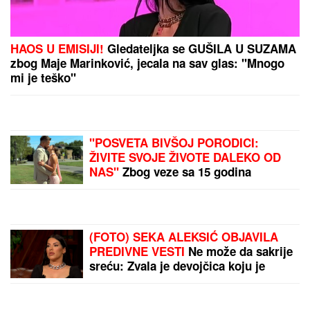
by Aklamator
PREPORUKA ZA VAS
HAOS U EMISIJI!
Gledateljka se GUŠILA U SUZAMA
zbog Maje Marinković, jecala na sav glas: "Mnogo
mi je teško"