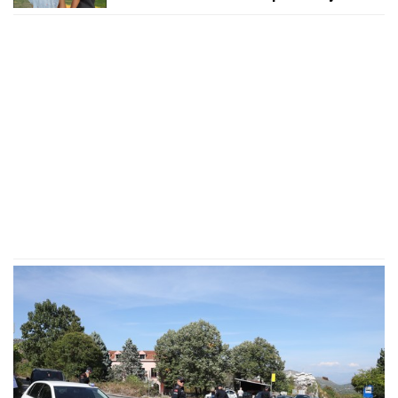
Čarna se drže za ruke, da se istopiš