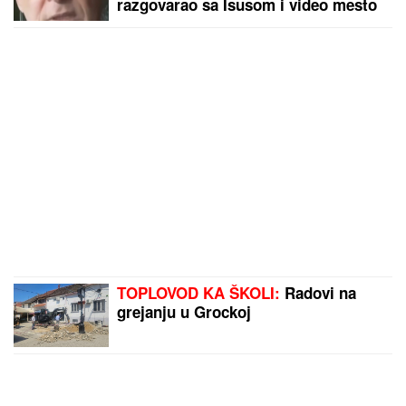
razgovarao sa Isusom i video mesto
koje nikada neće zaboraviti!
TOPLOVOD KA ŠKOLI:
Radovi na
grejanju u Grockoj