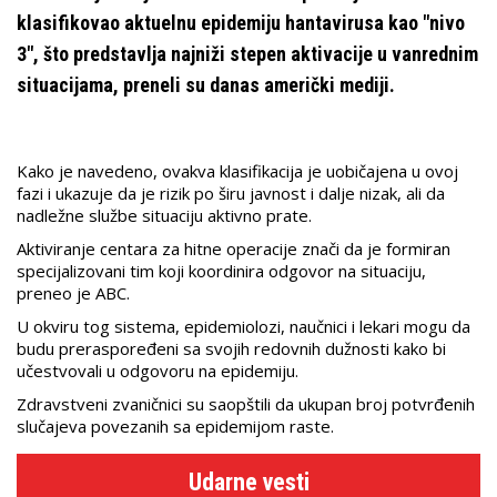
klasifikovao aktuelnu epidemiju hantavirusa kao "nivo
3", što predstavlja najniži stepen aktivacije u vanrednim
situacijama, preneli su danas američki mediji.
Kako je navedeno, ovakva klasifikacija je uobičajena u ovoj
fazi i ukazuje da je rizik po širu javnost i dalje nizak, ali da
nadležne službe situaciju aktivno prate.
Aktiviranje centara za hitne operacije znači da je formiran
specijalizovani tim koji koordinira odgovor na situaciju,
preneo je ABC.
U okviru tog sistema, epidemiolozi, naučnici i lekari mogu da
budu preraspoređeni sa svojih redovnih dužnosti kako bi
učestvovali u odgovoru na epidemiju.
Zdravstveni zvaničnici su saopštili da ukupan broj potvrđenih
slučajeva povezanih sa epidemijom raste.
Udarne vesti