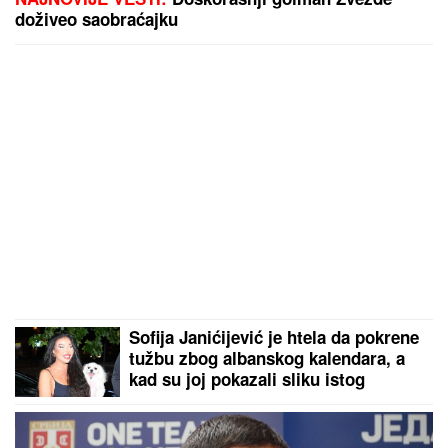
doživeo saobraćajku
Sofija Janićijević je htela da pokrene
tužbu zbog albanskog kalendara, a
kad su joj pokazali sliku istog
odustala je!