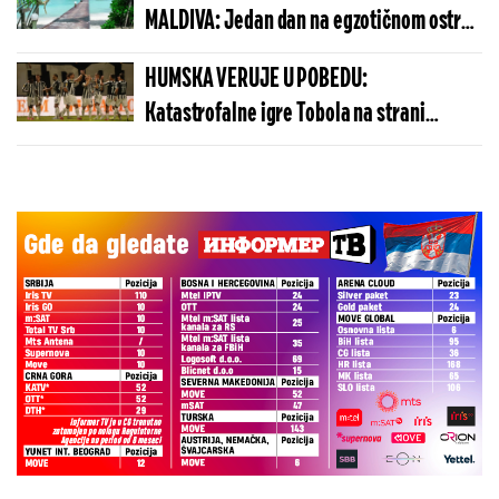
MALDIVA: Jedan dan na egzotičnom ostrvu
može da košta manje nego u Budvi
HUMSKA VERUJE U POBEDU:
Katastrofalne igre Tobola na strani
ulivaju samopouzdanje Partizanu