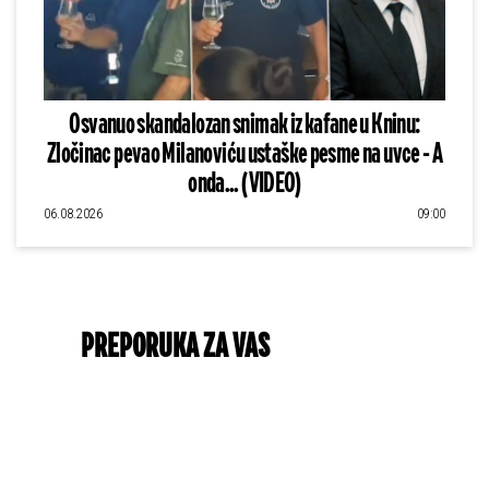
Osvanuo skandalozan snimak iz kafane u Kninu:
Zločinac pevao Milanoviću ustaške pesme na uvce - A
onda... (VIDEO)
06.08.2026
09:00
PREPORUKA ZA VAS