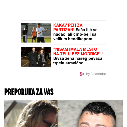
KAKAV PEH ZA
PARTIZAN!
Saša Ilić se
nadao, ali crno-beli sa
velikim hendikepom
čekaju Tobol!
"NISAM IMALA MESTO
NA TELU BEZ MODRICE"!
Bivša žena našeg pevača
trpela stravično
zlostavljanje, ove detalji
ježe do kostiju!
by Aklamator
PREPORUKA ZA VAS