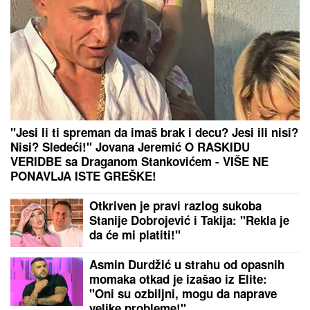
"Jesi li ti spreman da imaš brak i decu? Jesi ili nisi?
Nisi? Sledeći!" Jovana Jeremić O RASKIDU
VERIDBE sa Draganom Stankovićem - VIŠE NE
PONAVLJA ISTE GREŠKE!
Otkriven je pravi razlog sukoba
Stanije Dobrojević i Takija: "Rekla je
da će mi platiti!"
Asmin Durdžić u strahu od opasnih
momaka otkad je izašao iz Elite:
"Oni su ozbiljni, mogu da naprave
velike probleme!"