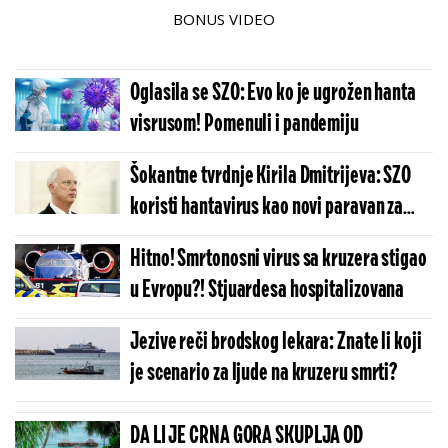
BONUS VIDEO
Oglasila se SZO: Evo ko je ugrožen hanta
visrusom! Pomenuli i pandemiju
Šokantne tvrdnje Kirila Dmitrijeva: SZO
koristi hantavirus kao novi paravan za
globalnu krizu?
Hitno! Smrtonosni virus sa kruzera stigao
u Evropu?! Stjuardesa hospitalizovana
Jezive reči brodskog lekara: Znate li koji
je scenario za ljude na kruzeru smrti?
DA LI JE CRNA GORA SKUPLJA OD