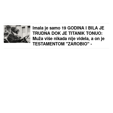
Imala je samo 19 GODINA I BILA JE
TRUDNA DOK JE TITANIK TONUO:
Muža više nikada nije videla, a on je
TESTAMENTOM "ZAROBIO" -
NJENA TAJNA i danas ledi krv u
žilama