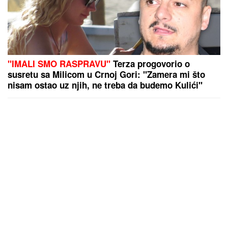
"IMALI SMO RASPRAVU"
Terza progovorio o
susretu sa Milicom u Crnoj Gori: "Zamera mi što
nisam ostao uz njih, ne treba da budemo Kulići"
(VIDEO)