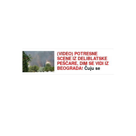
(VIDEO) POTRESNE
SCENE IZ DELIBLATSKE
PEŠČARE, DIM SE VIDI IZ
BEOGRADA!
Čuju se
SIRENE, vatrena stihija
preti domovima: Veliki
broj vatrogasaca i
pripadnika MUP na terenu