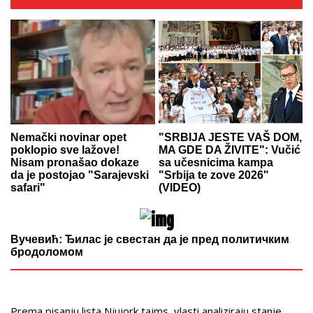
Nemački novinar opet
"SRBIJA JESTE VAŠ DOM,
poklopio sve lažove!
MA GDE DA ŽIVITE": Vučić
Nisam pronašao dokaze
sa učesnicima kampa
da je postojao "Sarajevski
"Srbija te zove 2026"
safari"
(VIDEO)
Вучевић: Ђилас је свестан да је пред политичким
бродоломом
Prema pisanju lista Njujork tajms, vlasti analiziraju stanje