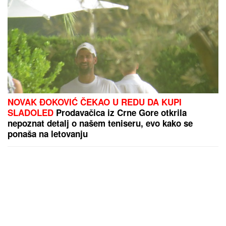
NOVAK ĐOKOVIĆ ČEKAO U REDU DA KUPI
SLADOLED
Prodavačica iz Crne Gore otkrila
nepoznat detalj o našem teniseru, evo kako se
ponaša na letovanju