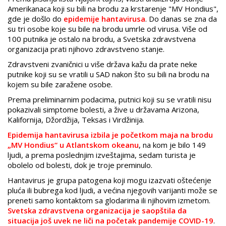
Amerikanaca koji su bili na brodu za krstarenje "MV Hondius",
gde je došlo do
epidemije hantavirusa
. Do danas se zna da
su tri osobe koje su bile na brodu umrle od virusa. Više od
100 putnika je ostalo na brodu, a Svetska zdravstvena
organizacija prati njihovo zdravstveno stanje.
Zdravstveni zvaničnici u više država kažu da prate neke
putnike koji su se vratili u SAD nakon što su bili na brodu na
kojem su bile zaražene osobe.
Prema preliminarnim podacima, putnici koji su se vratili nisu
pokazivali simptome bolesti, a žive u državama Arizona,
Kalifornija, Džordžija, Teksas i Virdžinija.
Epidemija hantavirusa izbila je početkom maja na brodu
„MV Hondius“ u Atlantskom okeanu
, na kom je bilo 149
ljudi, a prema poslednjim izveštajima, sedam turista je
obolelo od bolesti, dok je troje preminulo.
Hantavirus je grupa patogena koji mogu izazvati oštećenje
pluća ili bubrega kod ljudi, a većina njegovih varijanti može se
preneti samo kontaktom sa glodarima ili njihovim izmetom.
Svetska zdravstvena organizacija je saopštila da
situacija još uvek ne liči na početak pandemije COVID-19
.