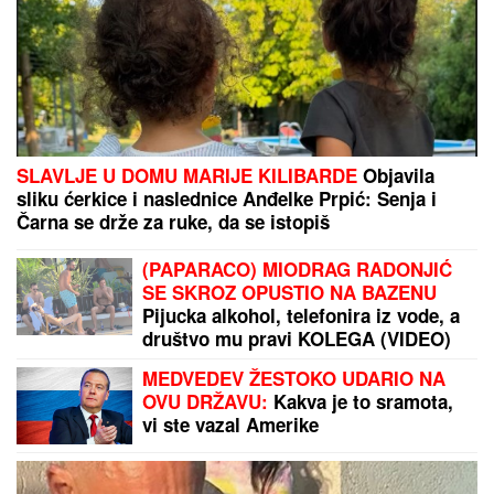
SLAVLJE U DOMU MARIJE KILIBARDE
Objavila
sliku ćerkice i naslednice Anđelke Prpić: Senja i
Čarna se drže za ruke, da se istopiš
(PAPARACO) MIODRAG RADONJIĆ
SE SKROZ OPUSTIO NA BAZENU
Pijucka alkohol, telefonira iz vode, a
društvo mu pravi KOLEGA (VIDEO)
MEDVEDEV ŽESTOKO UDARIO NA
OVU DRŽAVU:
Kakva je to sramota,
vi ste vazal Amerike