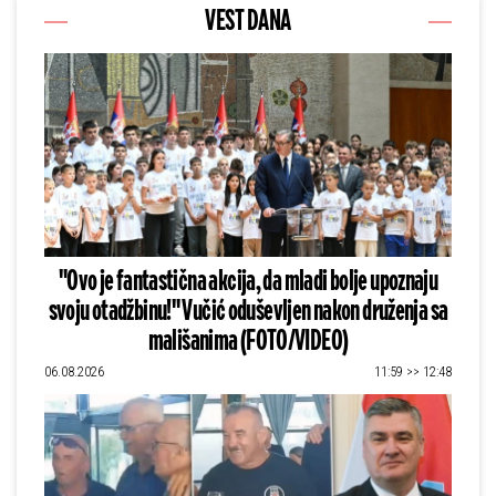
VEST DANA
"Ovo je fantastična akcija, da mladi bolje upoznaju
svoju otadžbinu!" Vučić oduševljen nakon druženja sa
mališanima (FOTO/VIDEO)
06.08.2026
11:59 >> 12:48