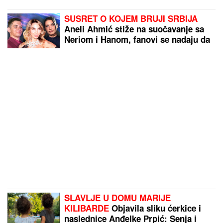
SUSRET O KOJEM BRUJI SRBIJA
Aneli Ahmić stiže na suočavanje sa
Neriom i Hanom, fanovi se nadaju da
se u sve umeša i Sita Ahmić
SLAVLJE U DOMU MARIJE
KILIBARDE
Objavila sliku ćerkice i
naslednice Anđelke Prpić: Senja i