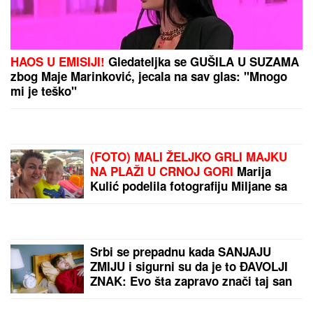
HAOS U EMISIJI!
Gledateljka se GUŠILA U SUZAMA
zbog Maje Marinković, jecala na sav glas: "Mnogo
mi je teško"
(FOTO) MALI ŽELJKO GRLI MAJKU
NA PLAŽI U CRNOJ GORI
Marija
Kulić podelila fotografiju Miljane sa
sinom, jedan detalj svi komentarišu
Srbi se prepadnu kada SANJAJU
ZMIJU i sigurni su da je to ĐAVOLJI
ZNAK: Evo šta zapravo znači taj san