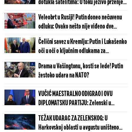
dotukla satelitima: U toku jezivo prženje
cele države, Kremlju ostala još samo
Veleobrt u Rusiji! Putin doneo nečuvenu
jedna opcija - i to najgora moguća
odluku: Ovako nešto nije viđeno dve
decenije
Čelični savez u Kremlju: Putin i Lukašenko
oči u oči o ključnim odlukama za
budućnost
Drama u Vašingtonu, kosti se lede! Putin
žestoko udara na NATO?
VUČIĆ MAESTRALNO ODIGRAO I OVU
DIPLOMATSKU PARTIJU: Zelenski u
Beogradu potvrdio - Kosovo je Srbija
TEŽAK UDARAC ZA ZELENSKOG: U
Harkovskoj oblasti u avgustu uništeno