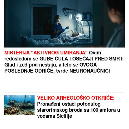
MISTERIJA "AKTIVNOG UMIRANJA"
Ovim
redosledom se GUBE ČULA I OSEĆAJI PRED SMRT:
Glad i žeđ prvi nestaju, a telo se OVOGA
POSLEDNJE ODRIČE, tvrde NEURONAUČNICI
VELIKO ARHEOLOŠKO OTKRIĆE:
Pronađeni ostaci potonulog
starorimskog broda sa 100 amfora u
vodama Sicilije