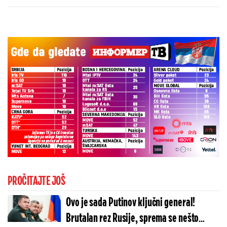
više od 100 „baba jaga“
PROČITAJTE JOŠ
Ovo je sada Putinov ključni general!
Brutalan rez Rusije, sprema se nešto