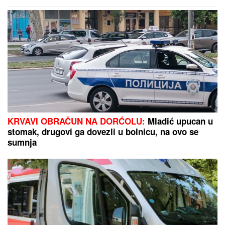
prolaznici sprečili katastrofu
KRVAVI OBRAČUN NA DORĆOLU:
Mladić upucan u
stomak, drugovi ga dovezli u bolnicu, na ovo se
sumnja