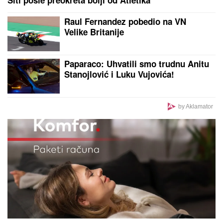
Siti posle preokreta bolji od Atletika
Raul Fernandez pobedio na VN
Velike Britanije
Paparaco: Uhvatili smo trudnu Anitu
Stanojlović i Luku Vujovića!
by Aklamator