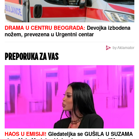
DRAMA U CENTRU BEOGRADA:
Devojka izbodena
nožem, prevezena u Urgentni centar
by Aklamator
PREPORUKA ZA VAS
HAOS U EMISIJI!
Gledateljka se GUŠILA U SUZAMA