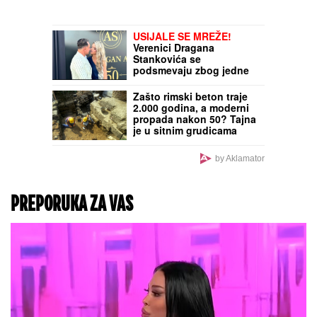
USIJALE SE MREŽE!
Verenici Dragana
Stankovića se
podsmevaju zbog jedne
stvari: "Bukvalno dva
dinara"
Zašto rimski beton traje
2.000 godina, a moderni
propada nakon 50? Tajna
je u sitnim grudicama
koje su prvotno smatrane
greškom
by Aklamator
PREPORUKA ZA VAS