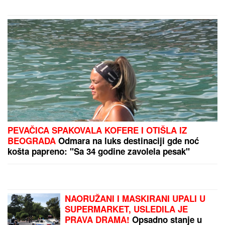
PEVAČICA SPAKOVALA KOFERE I OTIŠLA IZ
BEOGRADA
Odmara na luks destinaciji gde noć
košta papreno: "Sa 34 godine zavolela pesak"
NAORUŽANI I MASKIRANI UPALI U
SUPERMARKET, USLEDILA JE
PRAVA DRAMA!
Opsadno stanje u