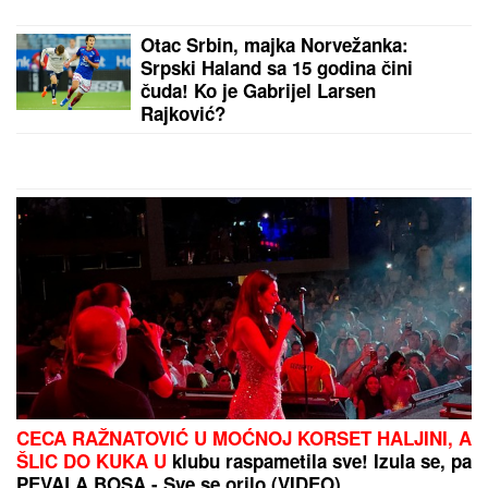
Otac Srbin, majka Norvežanka:
Srpski Haland sa 15 godina čini
čuda! Ko je Gabrijel Larsen
Rajković?
CECA RAŽNATOVIĆ U MOĆNOJ KORSET HALJINI, A
ŠLIC DO KUKA U
klubu raspametila sve! Izula se, pa
PEVALA BOSA - Sve se orilo (VIDEO)