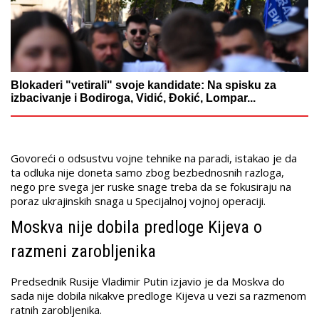
Blokaderi "vetirali" svoje kandidate: Na spisku za
izbacivanje i Bodiroga, Vidić, Đokić, Lompar...
Govoreći o odsustvu vojne tehnike na paradi, istakao je da
ta odluka nije doneta samo zbog bezbednosnih razloga,
nego pre svega jer ruske snage treba da se fokusiraju na
poraz ukrajinskih snaga u Specijalnoj vojnoj operaciji.
Moskva nije dobila predloge Kijeva o
razmeni zarobljenika
Predsednik Rusije Vladimir Putin izjavio je da Moskva do
sada nije dobila nikakve predloge Kijeva u vezi sa razmenom
ratnih zarobljenika.