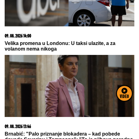
09. 08. 2026 14:00
Velika promena u Londonu: U taksi ulazite, a za
volanom nema nikoga
VIDEO
09. 08. 2026 13:46
Brnabić: "Palo priznanje blokadera – kad pobede