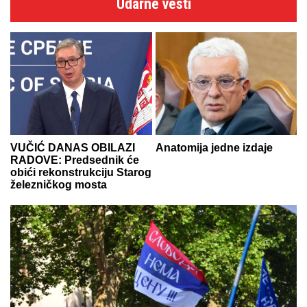
Udarne vesti
VUČIĆ DANAS OBILAZI
Anatomija jedne izdaje
RADOVE: Predsednik će
obići rekonstrukciju Starog
železničkog mosta