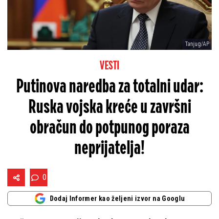
Tanjug/AP
VESTI
Putinova naredba za totalni udar:
Ruska vojska kreće u završni
obračun do potpunog poraza
neprijatelja!
0
Dodaj Informer kao željeni izvor na Googlu