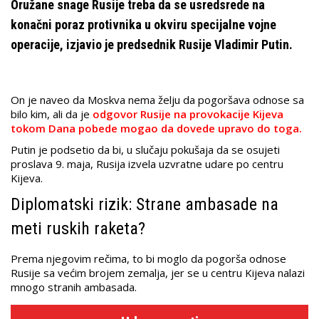
Oružane snage Rusije treba da se usredsrede na
konačni poraz protivnika u okviru specijalne vojne
operacije, izjavio je predsednik Rusije Vladimir Putin.
On je naveo da Moskva nema želju da pogoršava odnose sa
bilo kim, ali da je
odgovor Rusije na provokacije Kijeva
tokom Dana pobede mogao da dovede upravo do toga.
Putin je podsetio da bi, u slučaju pokušaja da se osujeti
proslava 9. maja, Rusija izvela uzvratne udare po centru
Kijeva.
Diplomatski rizik: Strane ambasade na
meti ruskih raketa?
Prema njegovim rečima, to bi moglo da pogorša odnose
Rusije sa većim brojem zemalja, jer se u centru Kijeva nalazi
mnogo stranih ambasada.