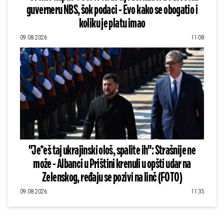
guverneru NBS, šok podaci - Evo kako se obogatio i
koliku je platu imao
09.08.2026
11:08
"Je*eš taj ukrajinski ološ, spalite ih": Strašnije ne
može - Albanci u Prištini krenuli u opšti udar na
Zelenskog, ređaju se pozivi na linč (FOTO)
09.08.2026
11:35