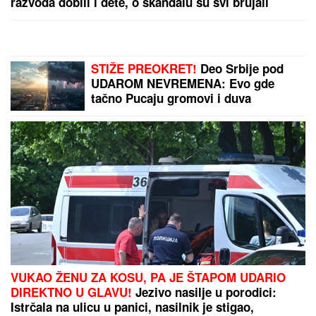
razvoda dobili i dete, o skandalu su svi brujali
STIŽE PREOKRET!
Deo Srbije pod
UDAROM NEVREMENA: Evo gde
tačno Pucaju gromovi i duva
ORKANSKI VETAR,
VUKAO ŽENU ZA KOSU, PA JE ŠTAPOM UDARIO
DIREKTNO U GLAVU!
Jezivo nasilje u porodici:
Istrčala na ulicu u panici, nasilnik je stigao,