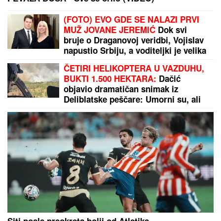
(FOTO) EVO GDE SE NALAZI PRVI
MUŽ JOVANE JEREMIĆ
Dok svi
bruje o Draganovoj veridbi, Vojislav
napustio Srbiju, a voditeljki je velika
podrška: "Brak nam je bio savršen"
ČETIRI HELIKOPTERA U VAZDUHU,
BUKTI 1.500 HEKTARA:
Dačić
objavio dramatičan snimak iz
Deliblatske peščare: Umorni su, ali
ne staju