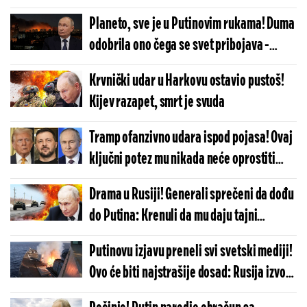
krupno u Ukrajini?
Planeto, sve je u Putinovim rukama! Duma
odobrila ono čega se svet pribojava -
otkucalo
Krvnički udar u Harkovu ostavio pustoš!
Kijev razapet, smrt je svuda
Tramp ofanzivno udara ispod pojasa! Ovaj
ključni potez mu nikada neće oprostiti
Putin
Drama u Rusiji! Generali sprečeni da dođu
do Putina: Krenuli da mu daju tajni
izveštaj, a onda - šok
Putinovu izjavu preneli svi svetski mediji!
Ovo će biti najstrašije dosad: Rusija izvodi
pakleni manevar protiv kojeg odbrana ne