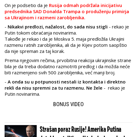
On je podsetio da je
Rusija odmah podržala inicijativu
predsednika SAD Donalda Trampa o produženju primirja
sa Ukrajinom i razmeni zarobljenika.
-
Nikakvi predlozi, nažalost, do sada nisu stigli
- rekao je
Putin tokom obraćanja novinarima.
Takođe je rekao i da je Moskva 5. maja predložila Ukrajini
razmenu ratnih zarobljenika, ali da je Kijev potom saopštio
da nije spreman za taj korak.
Prema njegovim rečima, prvobitna reakcija ukrajinske strane
bila je da treba dodatno razmotriti predlog i da možda neće
biti razmenjeno svih 500 zarobljenika, već manji broj.
-
A onda su u potpunosti nestali iz kontakta i direktno
rekli da nisu spremni za tu razmenu. Ne žele
- rekao je
Putin novinarima.
BONUS VIDEO
Strašan poraz Rusije! Amerika Putina