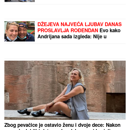
Budvi: Pretili menadžerki pištoljem,
ukrali ASTRONOMSKU sumu
DŽEJEVA NAJVEĆA LJUBAV DANAS
PROSLAVLJA ROĐENDAN
Evo kako
Andrijana sada izgleda: Nije u
kontaktu sa njegovim ćerkama, a
jedan detalj svi komentarišu
Zbog pevačice je ostavio ženu i dvoje dece: Nakon