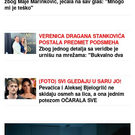
zbog Maje Marinković, jecala na sav glas: "Mnogo
mi je teško"
VERENICA DRAGANA STANKOVIĆA
POSTALA PREDMET PODSMEHA
Zbog jednog detalja sa veridbe je
urnišu na mrežama: "Bukvalno dva
dinara"
(FOTO) SVI GLEDAJU U SARU JO!
Pevačica i Aleksej Bjelogrlić ne
skidaju osmeh sa lica, a ona jednim
potezom OČARALA SVE