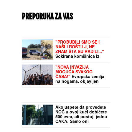
PREPORUKA ZA VAS
"PROBUDILI SMO SE I
NAŠLI ROŠTILJ, NE
ZNAM ŠTA SU RADILI..."
Šokirana komšinica iz
Borče za "Blic" nakon što
je nađeno telo mladića
"NOVA INVAZIJA
(28): Potresni prizori sa
MOGUĆA SVAKOG
lica mesta (FOTO, VIDEO)
ČASA!"
Evropska zemlja
na nogama, objavljen
alarmantan IZVEŠTAJ
TAJNE SLUŽBE! U
dosijeu pomenuti tačni
datumi
Ako uspete da provedete
NOĆ u ovoj kući dobićete
500 evra, ali postoji jedna
CAKA: Samo oni
najhrabriji uspeju da
dočekaju jutro