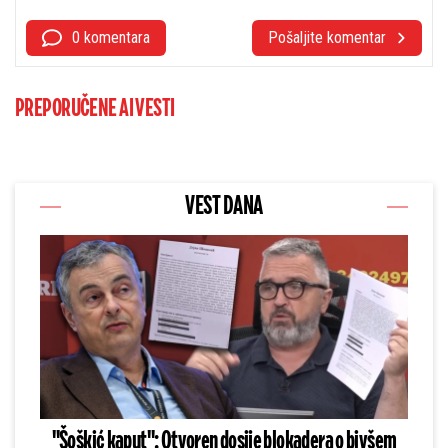
0 komentara
Pošaljite komentar
PREPORUČENE AI VESTI
VEST DANA
"Šoškić kaput": Otvoren dosije blokadera o bivšem