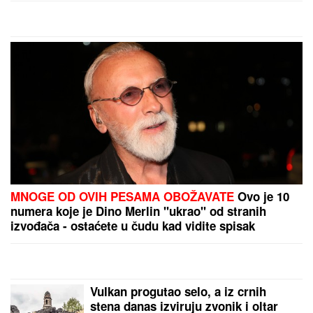
jurili u ukradenim limuzinama, izneli
sef iz banke, pa dolijali u MEGA-
AKCIJI policije: Ojadili 9 provincija
za desetine hiljada evra!
PORODILA SE ZVEZDA GRANDA
Plavokosa
pevačica donela na svet sina, roditelji dali ime sa
MOĆNIM ZNAČENJEM