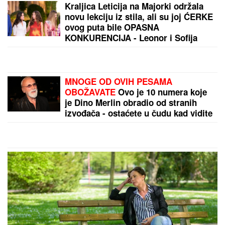
Malo ko zna čemu služi rupa na varjači: Kada
saznate, koristićete je drugačije!
by Aklamator
PREPORUKA ZA VAS