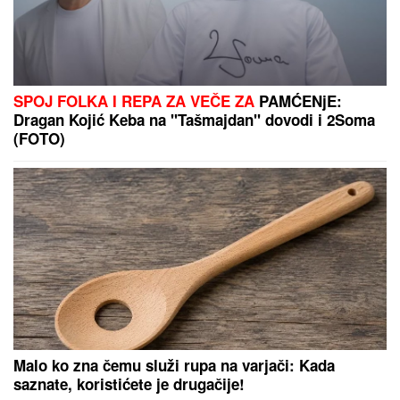
MNOGE OD OVIH PESAMA OBOŽAVATE
Ovo je 10
numera koje je Dino Merlin "ukrao" od stranih
izvođača - ostaćete u čudu kad vidite spisak
Vulkan progutao selo, a iz crnih
stena danas izviruju zvonik i oltar
nekadašnje crkve: Prizori su
nestvarni