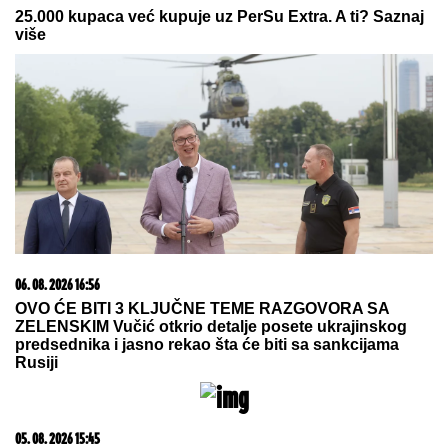
05. 08. 2026 06:45
Šta dete nasleđuje od oca, a šta od majke? Sve što
treba da znate o genetici
03. 08. 2026 13:23
Hibrid broj 1 koji osvaja Evropu, sada po specijalnoj
akcijskoj ceni od 19.990€ do 31.8.