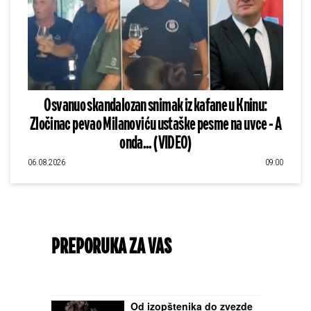
Osvanuo skandalozan snimak iz kafane u Kninu:
Zločinac pevao Milanoviću ustaške pesme na uvce - A
onda... (VIDEO)
06.08.2026
09:00
PREPORUKA ZA VAS