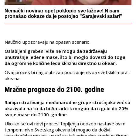
Nemački novinar opet poklopio sve lažove! Nisam
pronašao dokaze da je postojao "Sarajevski safari"
Naučnici upozoravaju na opasan scenario.
Oslabljeni grebeni više ne mogu da zadržavaju
unutrašnje ledene mase, što bi moglo dovesti do toga
da ogromne količine leda skliznu direktno u okean.
Ovaj proces bi naglo ubrzao podizanje nivoa svetskih mora i
okeana.
Mračne prognoze do 2100. godine
Ranija istraživanja međunarodne grupe stručnjaka već su
ukazivala na to da bi Antarktik mogao da izgubi do 20%
svoje mase do 2100. godine.
Ukoliko se ovi novi procesi topljenja odozdo nastave ovim
tempom, nivo Svetskog okeana bi mogao da doživi
katastrofalan porast, ugrožavajući priobalne gradove širom