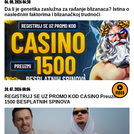
23. 07. 2026 12:47
Letnje večeri u gradu više nisu rezervisane za vikend:
Zašto sve više ljudi bira večeru koja se spontano
pretvori u druženje
VIDEO
06. 08. 2026 09:39
Marija (3) se igrala u dvorištu i samo je nestala: Posle
42 godine otac je pronašao, zanemeo je kada je saznao
gde je bila