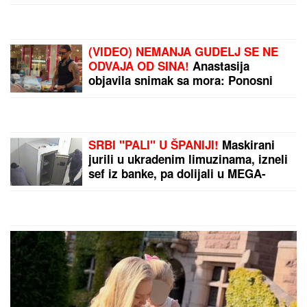
VELIKA RADOST U
DOMU:
Pevačica se
porodila i na svet donela
sina, a njegovo ime ima
posebno značenje
Najjeftiniji gradovi za
život u Srbiji! U ovim
mestima sa manjim
budžetom možete živeti
odlično: Mesečni
troškovi drastično manji
by Aklamator
PREPORUKA ZA VAS