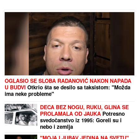
izvođača - ostaćete u čudu kad vidite
spisak
Ženu iz Srbije majka IZBRISALA IZ NASLEDSTVA,
sa decom ostala bez krova nad glavom: "Nije mi
dala u kuću da ne bih OTIMALA BRATU"
ESTRADNI RAT DOŽIVLJAVA