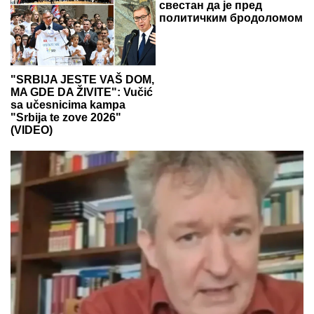
свестан да је пред
политичким бродоломом
"SRBIJA JESTE VAŠ DOM,
MA GDE DA ŽIVITE": Vučić
sa učesnicima kampa
"Srbija te zove 2026"
(VIDEO)