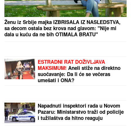
"IMALI SMO RASPRAVU"
Terza progovorio o
susretu sa Milicom u Crnoj Gori: "Zamera mi što
nisam ostao uz njih, ne treba da budemo Kulići"
(VIDEO)
Kraljica Leticija na Majorki održala
novu lekciju iz stila, ali su joj ĆERKE
ovog puta bile OPASNA
KONKURENCIJA - Leonor i Sofija
blistale u prelepim letnjim haljinama
MNOGE OD OVIH PESAMA
OBOŽAVATE
Ovo je 10 numera koje
je Dino Merlin obradio od stranih