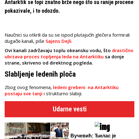
Antarktik se topi znatno brže nego što su ranije procene
pokazivale, i to odozdo.
Naučnici su otkrili da su se ispod plutajućih glečera formirali
dugački kanali, piše
Sajens Dejli
.
Ovi kanali zadržavaju toplu okeansku vodu, što
drastično
ubrzava proces topljenja leda na Antarktiku
sa donje
strane, skriveno od direktnog pogleda.
Slabljenje ledenih ploča
Zbog ovog fenomena,
ledeni grebeni na Antarktiku
postaju sve tanji
i strukturno slabiji.
Udarne vesti
Вучевић: Ђилас је