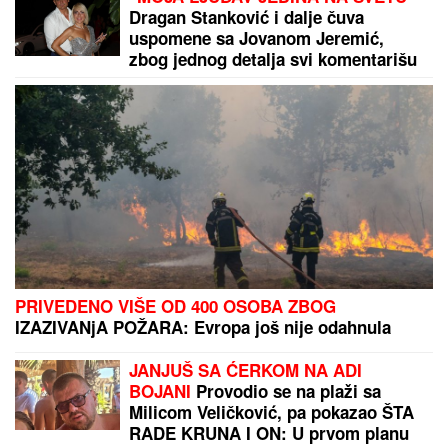
MAKSIMUM!
Aneli stiže na direktno
suočavanje: Da li će se večeras
umešati i ONA?
Napadnuti inspektori rada u Novom
Pazaru: Ministarstvo traži od policije
i tužilaštva da hitno reaguju