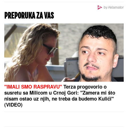
"OKO SINA PERUNA NE MOŽE NIKO DA NAM
POMOGNE"
Žena Ognjena Amidžića zbog ćerke
Lole unajmila DADILJU IZ AZIJE, pa priznala sa čim
se suočavaju u domu! (FOTO)
SPOJ FOLKA I REPA ZA VEČE ZA
PAMĆENjE:
Dragan Kojić Keba na "Tašmajdan" dovodi i 2Soma
(FOTO)