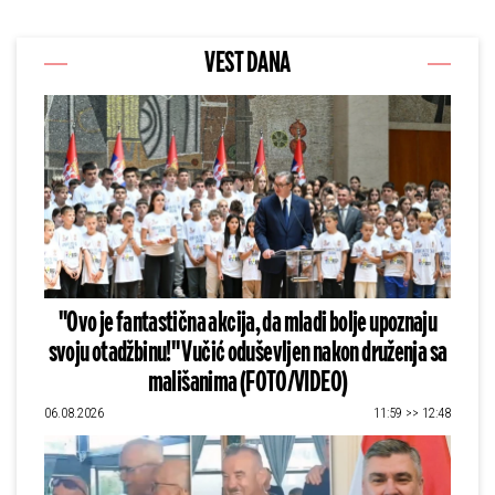
VEST DANA
"Ovo je fantastična akcija, da mladi bolje upoznaju
svoju otadžbinu!" Vučić oduševljen nakon druženja sa
mališanima (FOTO/VIDEO)
06.08.2026
11:59 >> 12:48