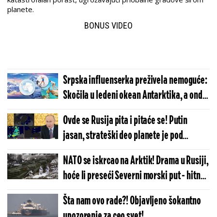
planete.
BONUS VIDEO
Srpska influenserka preživela nemoguće:
Skočila u ledeni okean Antarktika, a onda
joj je telo... (FOTO)
Ovde se Rusija pita i pitaće se! Putin
jasan, strateški deo planete je pod
kontrolom Moskve!
NATO se iskrcao na Arktik! Drama u Rusiji,
hoće li preseći Severni morski put - hitno
se oglasila Moskva
Šta nam ovo rade?! Objavljeno šokantno
upozorenje za ceo svet!