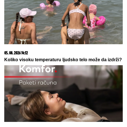
DOLAZI NAM U PRVU BILATERALNU POSETU: Vučić
najavio dolazak Zelenskog u Srbiju
06. 08. 2026 16:55
UKRAJINA NIJE PRIZNALA KOSOVO: Vučić najavio
posetu Zelenskog