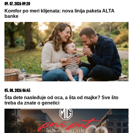
15. 07. 2026 07:44
Većina građana izgubi novac pre nego što stigne na
letovanje - ovih 7 troškova skoro niko ne planira
05. 08. 2026 14:12
Koliko visoku temperaturu ljudsko telo može da izdrži?