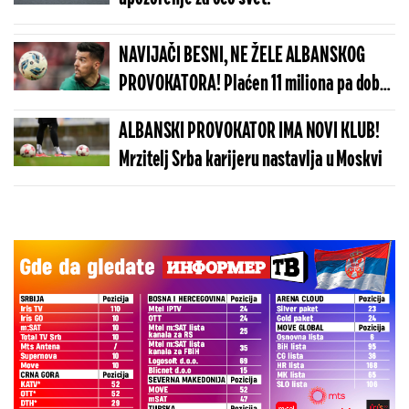
NAVIJAČI BESNI, NE ŽELE ALBANSKOG
PROVOKATORA! Plaćen 11 miliona pa dobio
brutalnu poruku
ALBANSKI PROVOKATOR IMA NOVI KLUB!
Mrzitelj Srba karijeru nastavlja u Moskvi