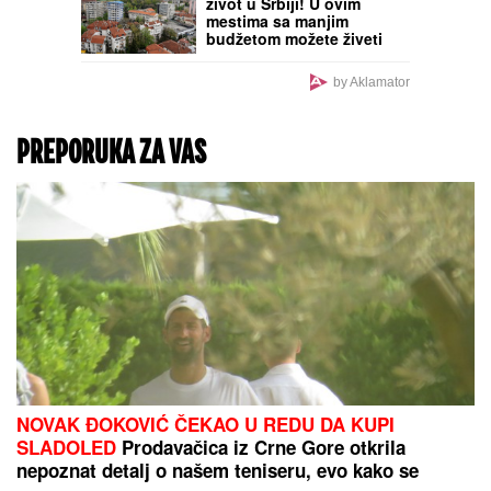
PLjUSKOVI I GRMLjAVINA
STIŽU U SRBIJU:
Meteorolog otkrio kakvo
nam vreme donosi vikend
i gde će napokon
"osvežiti"