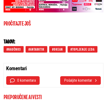
PROČITAJTE JOŠ
TAGOVI:
NAUČNICI
ANTARKTIK
OKEAN
TOPLJENJE LEDA
Komentari
0 komentara
Pošaljite komentar
PREPORUČENE AI VESTI