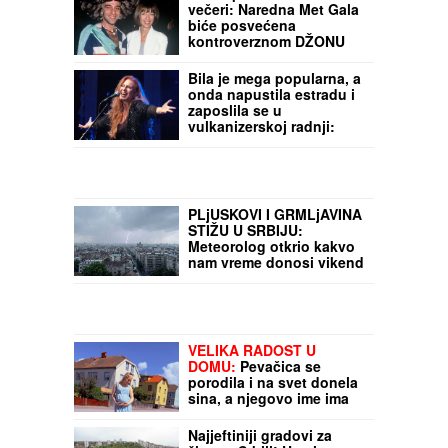
Od izopštenika do zvezde
večeri: Naredna Met Gala
biće posvećena
kontroverznom DŽONU
GALIJANU, odlučila je
Ana Vintur i pokrenula
Bila je mega popularna, a
lavinu žestokih reakcija
onda napustila estradu i
zaposlila se u
vulkanizerskoj radnji:
"Plata mi je bila 500
maraka"