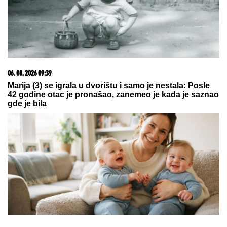
06. 08. 2026 16:56
OVO ĆE BITI 3 KLJUČNE TEME RAZGOVORA SA
ZELENSKIM Vučić otkrio detalje posete ukrajinskog
predsednika i jasno rekao šta će biti sa sankcijama
Rusiji
05. 08. 2026 15:45
Сазнања „Политике”: Ко је поставио замку
Митрополиту Методију у Горњем Заостру