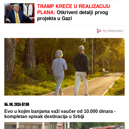
OGLASIO SE SLOBA RADANOVIĆ NAKON NAPADA
U BUDVI
Otkrio šta se desilo sa taksistom: "Možda
ima neke probleme"
DECA BEZ NOGU, RUKU, GLINA SE
PROLAMALA OD JAUKA
Potresno
svedočanstvo iz 1995: Goreli su i
nebo i zemlja
"MOJA LJUBAV JEDINA NA SVETU"
Dragan Stanković i dalje čuva
uspomene sa Jovanom Jeremić,
zbog jednog detalja svi komentarišu
da je nije preboleo