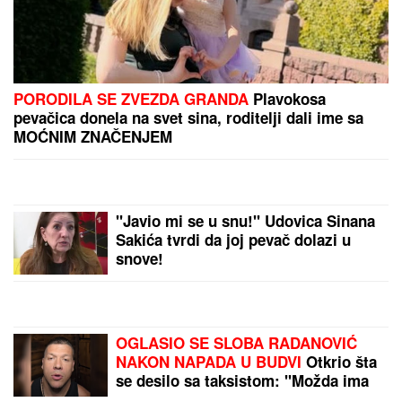
NOVAK ĐOKOVIĆ ČEKAO U REDU DA KUPI
SLADOLED
Prodavačica iz Crne Gore otkrila
nepoznat detalj o našem teniseru, evo kako se
ponaša na letovanju
(VIDEO) NEMANJA GUDELJ SE NE
ODVAJA OD SINA!
Anastasija
objavila snimak sa mora: Ponosni
tata gura kolica dok Ilijan spava,
raznežila sve
SRBI "PALI" U ŠPANIJI!
Maskirani