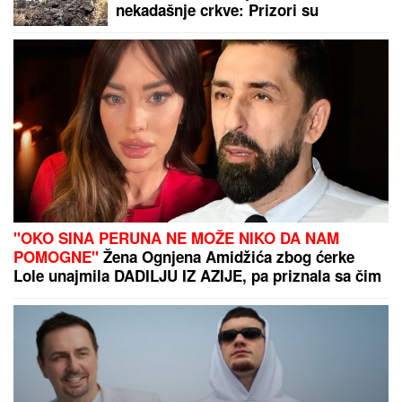
"Javio mi se u snu!" Udovica Sinana
Sakića tvrdi da joj pevač dolazi u
snove!
OGLASIO SE SLOBA RADANOVIĆ
NAKON NAPADA U BUDVI
Otkrio šta
se desilo sa taksistom: "Možda ima
neke probleme"