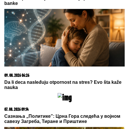
03. 08. 2026 07:31
25.000 kupaca već kupuje uz PerSu Extra. A ti? Saznaj
više
15. 07. 2026 07:44
Većina građana izgubi novac pre nego što stigne na
letovanje - ovih 7 troškova skoro niko ne planira