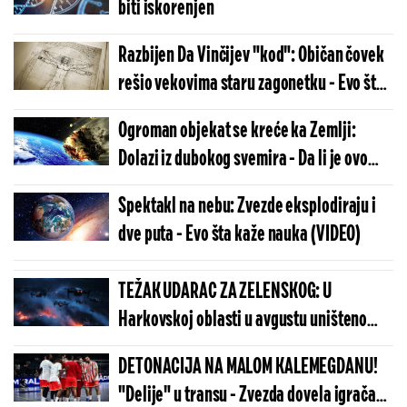
biti iskorenjen
Razbijen Da Vinčijev "kod": Običan čovek
rešio vekovima staru zagonetku - Evo šta
je smisao svega
Ogroman objekat se kreće ka Zemlji:
Dolazi iz dubokog svemira - Da li je ovo
ledena kometa?
Spektakl na nebu: Zvezde eksplodiraju i
dve puta - Evo šta kaže nauka (VIDEO)
TEŽAK UDARAC ZA ZELENSKOG: U
Harkovskoj oblasti u avgustu uništeno
više od 100 „baba jaga“
DETONACIJA NA MALOM KALEMEGDANU!
"Delije" u transu - Zvezda dovela igrača