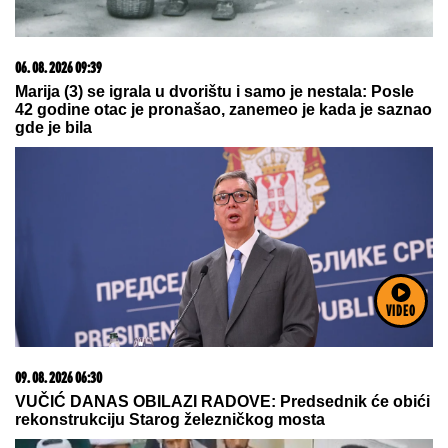
09. 08. 2026 06:26
Da li deca nasleđuju otpornost na stres? Evo šta kaže
nauka
07. 08. 2026 09:14
Сазнања „Политике”: Црна Гора следећа у војном
савезу Загреба, Тиране и Приштине
VIDEO