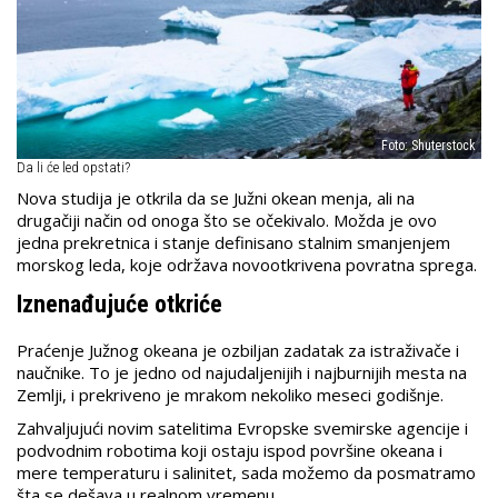
Foto: Shuterstock
Da li će led opstati?
Nova studija je otkrila da se Južni okean menja, ali na
drugačiji način od onoga što se očekivalo. Možda je ovo
jedna prekretnica i stanje definisano stalnim smanjenjem
morskog leda, koje održava novootkrivena povratna sprega.
Iznenađujuće otkriće
Praćenje Južnog okeana je ozbiljan zadatak za istraživače i
naučnike. To je jedno od najudaljenijih i najburnijih mesta na
Zemlji, i prekriveno je mrakom nekoliko meseci godišnje.
Zahvaljujući novim satelitima Evropske svemirske agencije i
podvodnim robotima koji ostaju ispod površine okeana i
mere temperaturu i salinitet, sada možemo da posmatramo
šta se dešava u realnom vremenu.