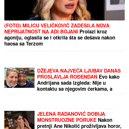
"Kako ga nije sramota?!" Gledateljka OPTUŽILA
Asmina da joj je slao INTIMNE FOTOGRAFIJE,
spremna da se obračunaju na SUDU: "Iskorišćavaš
devojke za pare"
Srbija izgubila košem u poslednjoj sekundi, veliko
iznenađenje, ovo nikako nije dobro