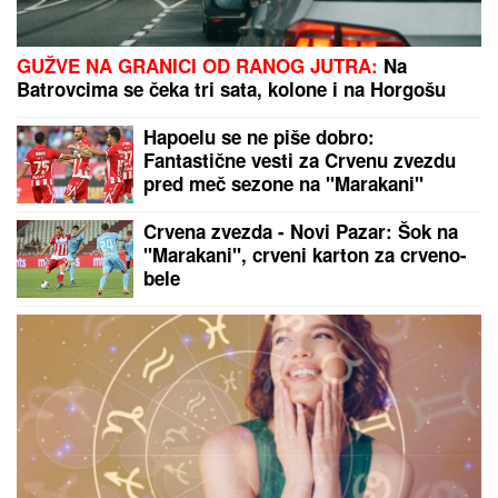
KRVAVI EVRI
Dok su Milica i Marko mučili pekara
(73) tokom intimnog odnosa, Martina (30) je u
"puntu" radila JEDNU stvar! (FOTO, VIDEO)
Glumicu (44) "RAZVLAČILI" na
mrežama zbog KILAŽE, ona skinula
više od 20 kilograma i ODREKLA SE
ONOGA ŠTO RETKO KO MOŽE:
"Mislili su da sam bolesna"
Monika Beluči (61) stigla u
Švajcarsku i svi gledaju KAKVE
FARMERKE NOSI - najređe je
viđamo u ovom izdanju, a baš joj