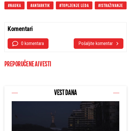
NAUKA
ANTARKTIK
TOPLJENJE LEDA
ISTRAŽIVANJE
Komentari
0 komentara
Pošaljite komentar
PREPORUČENE AI VESTI
VEST DANA