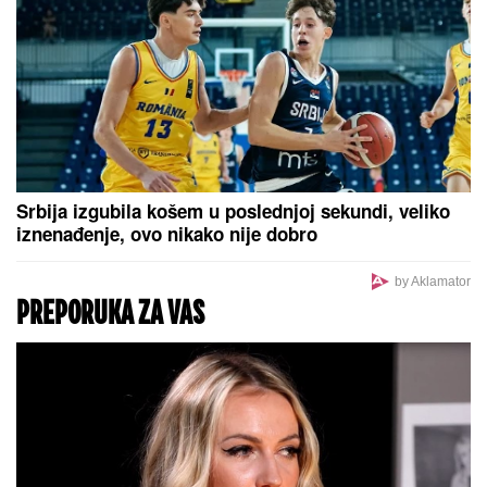
DŽEJEVA NAJVEĆA LJUBAV DANAS PROSLAVLJA
ROĐENDAN
Evo kako Andrijana sada izgleda: Nije u
kontaktu sa njegovim ćerkama, a jedan detalj svi
komentarišu