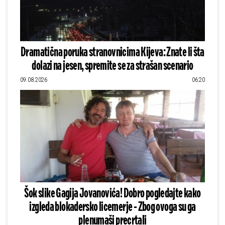
Dramatična poruka stranovnicima Kijeva: Znate li šta
dolazi na jesen, spremite se za strašan scenario
09.08.2026
06:20
Šok slike Gagija Jovanovića! Dobro pogledajte kako
izgleda blokadersko licemerje - Zbog ovoga su ga
plenumaši precrtali