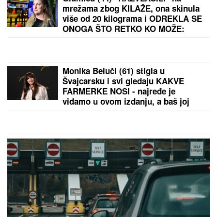
DŽEJEVA NAJVEĆA LJUBAV DANAS
PROSLAVLJA ROĐENDAN
Evo kako
Andrijana sada izgleda: Nije u
kontaktu sa njegovim ćerkama, a
jedan detalj svi komentarišu
JELENA RADANOVIĆ DOBIJA
MONSTRUOZNE PORUKE
Nakon
pretnji Ane Nikolić proživljava horor,
sve objavila: "Patetični ste"