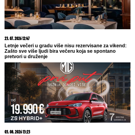
"Marakani", crveni karton za crveno-
bele
NEDELjNI HOROSKOP OD 9. DO 15. AVGUSTA:
Ovna očekuje sudbinski susret, Lava "španska
serija" u ljubavi, Strelca uvećanje prihoda
Slovenački vojnici postali hit na
mrežama: Marširali i zapevali, a
komentari ih dokrajčili!