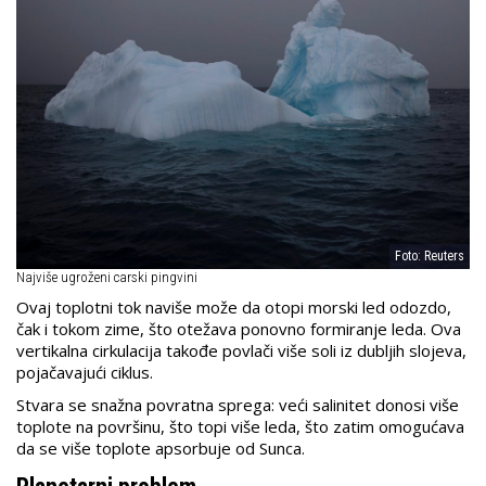
Foto: Reuters
Najviše ugroženi carski pingvini
Ovaj toplotni tok naviše može da otopi morski led odozdo,
čak i tokom zime, što otežava ponovno formiranje leda. Ova
vertikalna cirkulacija takođe povlači više soli iz dubljih slojeva,
pojačavajući ciklus.
Stvara se snažna povratna sprega: veći salinitet donosi više
toplote na površinu, što topi više leda, što zatim omogućava
da se više toplote apsorbuje od Sunca.