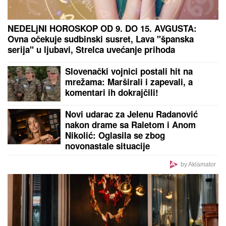
pristaje: Odabrala model koji
izdužuje figuru, a onda se vratila
prepoznatljivom stilu
GUŽVE NA GRANICI OD RANOG JUTRA:
Na
Batrovcima se čeka tri sata, kolone i na Horgošu
Hapoelu se ne piše dobro:
Fantastične vesti za Crvenu zvezdu
pred meč sezone na "Marakani"
Crvena zvezda - Novi Pazar: Šok na