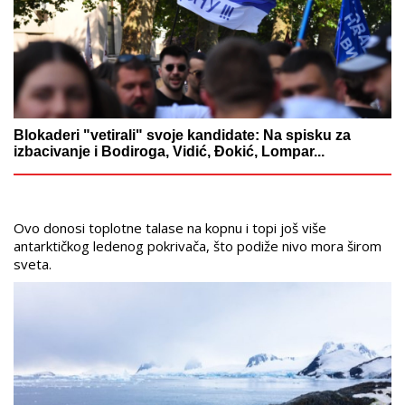
Blokaderi "vetirali" svoje kandidate: Na spisku za
izbacivanje i Bodiroga, Vidić, Đokić, Lompar...
Ovo donosi toplotne talase na kopnu i topi još više
antarktičkog ledenog pokrivača, što podiže nivo mora širom
sveta.