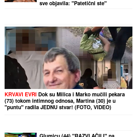
by Aklamator
PREPORUKA ZA VAS
(FOTO) MILICU VELIČKOVIĆ ZADESILA NOVA
NEPRIJATNOST NA ADI BOJANI
Prolazi kroz
agoniju, oglasila se i otkrila šta se dešava nakon
haosa sa Terzom