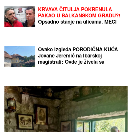
ŠOK U PROGRAMU UŽIVO!
Gledateljka tvrdi da joj je Asmin slao
gole slike, zapretila mu: "Vidimo se
na sudu, iskorišćavaš žene za pare"
"MNOGO SAM TUŽAN, POČIVAJ U
MIRU"
Pevačica umrla nakon borbe
sa leukemijom, imala transplantaciju
koštane srži, pa se stanje pogoršalo:
Emir Habibović se oprostio