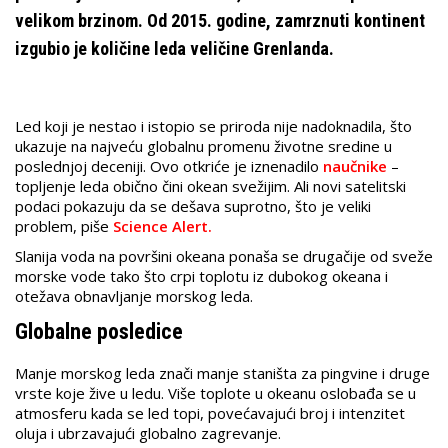
velikom brzinom. Od 2015. godine, zamrznuti kontinent
izgubio je količine leda veličine Grenlanda.
Led koji je nestao i istopio se priroda nije nadoknadila, što
ukazuje na najveću globalnu promenu životne sredine u
poslednjoj deceniji. Ovo otkriće je iznenadilo
naučnike
–
topljenje leda obično čini okean svežijim. Ali novi satelitski
podaci pokazuju da se dešava suprotno, što je veliki
problem, piše
Science Alert.
Slanija voda na površini okeana ponaša se drugačije od sveže
morske vode tako što crpi toplotu iz dubokog okeana i
otežava obnavljanje morskog leda.
Globalne posledice
Manje morskog leda znači manje staništa za pingvine i druge
vrste koje žive u ledu. Više toplote u okeanu oslobađa se u
atmosferu kada se led topi, povećavajući broj i intenzitet
oluja i ubrzavajući globalno zagrevanje.