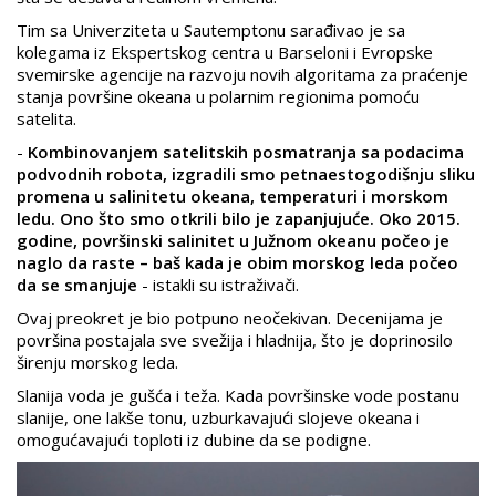
Tim sa Univerziteta u Sautemptonu sarađivao je sa
kolegama iz Ekspertskog centra u Barseloni i Evropske
svemirske agencije na razvoju novih algoritama za praćenje
stanja površine okeana u polarnim regionima pomoću
satelita.
-
Kombinovanjem satelitskih posmatranja sa podacima
podvodnih robota, izgradili smo petnaestogodišnju sliku
promena u salinitetu okeana, temperaturi i morskom
ledu. Ono što smo otkrili bilo je zapanjujuće. Oko 2015.
godine, površinski salinitet u Južnom okeanu počeo je
naglo da raste – baš kada je obim morskog leda počeo
da se smanjuje
- istakli su istraživači.
Ovaj preokret je bio potpuno neočekivan. Decenijama je
površina postajala sve svežija i hladnija, što je doprinosilo
širenju morskog leda.
Slanija voda je gušća i teža. Kada površinske vode postanu
slanije, one lakše tonu, uzburkavajući slojeve okeana i
omogućavajući toploti iz dubine da se podigne.