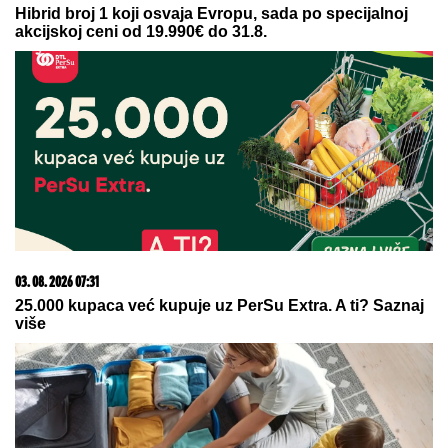
Novi udarac za Jelenu Radanović
nakon drame sa Raletom i Anom
Nikolić: Oglasila se zbog
novonastale situacije
by Aklamator
23. 07. 2026 12:47
Letnje večeri u gradu više nisu rezervisane za vikend:
Zašto sve više ljudi bira večeru koja se spontano
pretvori u druženje