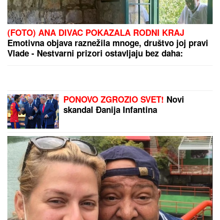
"ILIJAN UŽIVA KAO PRINC, NE ISPUŠTAMO GA IZ
RUKU"
Ceca Ražnatović o unuku, porodici Gudelj i
Anastasiji: "Odlično se snašla, nisam je savetovala",
spomenula i novi album posle 10 godina
KRVAVA ČITULJA POKRENULA
PAKAO U BALKANSKOM GRADU?!
Opsadno stanje na ulicama, MECI
LETE NA SVE STRANE: Drama
počela ubistvom na sastanku zbog
duga Zviceru, onda je usledio HAOS
(FOTO)
Ovako izgleda PORODIČNA KUĆA
Jovane Jeremić na Ibarskoj
magistrali: Ovde je živela sa