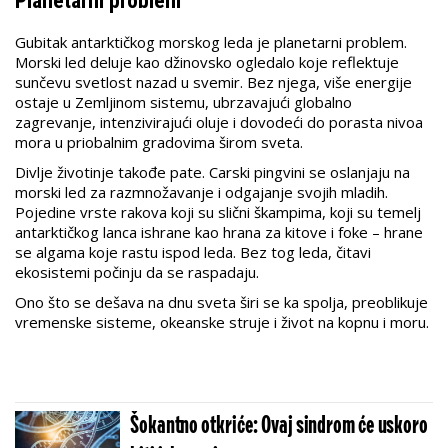
Planetarni problem
Gubitak antarktičkog morskog leda je planetarni problem.
Morski led deluje kao džinovsko ogledalo koje reflektuje
sunčevu svetlost nazad u svemir. Bez njega, više energije
ostaje u Zemljinom sistemu, ubrzavajući globalno
zagrevanje, intenzivirajući oluje i dovodeći do porasta nivoa
mora u priobalnim gradovima širom sveta.
Divlje životinje takođe pate. Carski pingvini se oslanjaju na
morski led za razmnožavanje i odgajanje svojih mladih.
Pojedine vrste rakova koji su slični škampima, koji su temelj
antarktičkog lanca ishrane kao hrana za kitove i foke – hrane
se algama koje rastu ispod leda. Bez tog leda, čitavi
ekosistemi počinju da se raspadaju.
Ono što se dešava na dnu sveta širi se ka spolja, preoblikuje
vremenske sisteme, okeanske struje i život na kopnu i moru.
Šokantno otkriće: Ovaj sindrom će uskoro