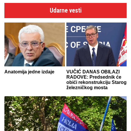
Udarne vesti
Anatomija jedne izdaje
VUČIĆ DANAS OBILAZI
RADOVE: Predsednik će
obići rekonstrukciju Starog
železničkog mosta