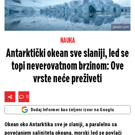
pexels.com
NAUKA
Antarktički okean sve slaniji, led se
topi neverovatnom brzinom: Ove
vrste neće preživeti
0
Dodaj Informer kao željeni izvor na Googlu
Okean oko Antarktika sve je slaniji, a paralelno sa
povećanjem saliniteta okeana, morski led se povlači