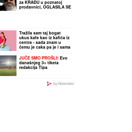
za KRAĐU u poznatoj
prodavnici, OGLASILA SE
ISPRED POLICIJSKE
STANICE: "Došla sam da
uzmem to"
Tražila sam taj bogat
ukus kafe kao iz kafića iz
centra - sada znam u
čemu je caka pa je i sama
pravim kod kuće
JUČE SMO PROŠLI!
Evo
današnjeg 3+ tiketa
redakcija Tipa
by Aklamator