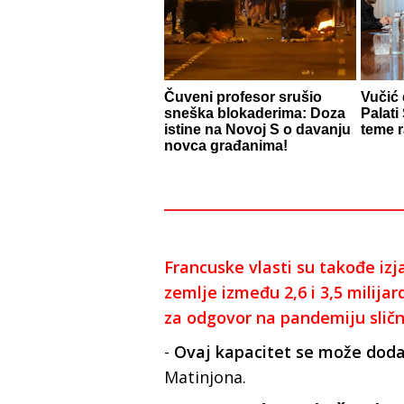
Čuveni profesor srušio
Vučić
sneška blokaderima: Doza
Palati
istine na Novoj S o davanju
teme 
novca građanima!
Francuske vlasti su takođe izj
zemlje između 2,6 i 3,5 milija
za odgovor na pandemiju sličn
-
Ovaj kapacitet se može doda
Matinjona.