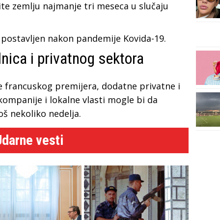
ite zemlju najmanje tri meseca u slučaju
lj postavljen nakon pandemije Kovida-19.
lnica i privatnog sektora
e francuskog premijera, dodatne privatne i
 kompanije i lokalne vlasti mogle bi da
oš nekoliko nedelja.
Udarne vesti