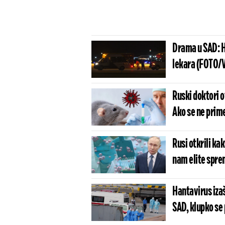
Drama u SAD: H
lekara (FOTO/
Ruski doktori o
Ako se ne prime
Rusi otkrili ka
nam elite sprem
Hantavirus izaš
SAD, klupko se