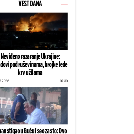
VEST DANA
Neviđeno razaranje Ukrajine:
dovi pod ruševinama, brojke lede
krv u žilama
8.2026
07:30
an stigao u Guču i seo za sto: Ovo