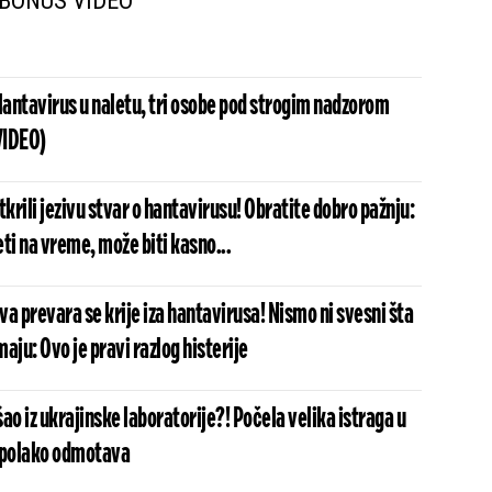
BONUS VIDEO
antavirus u naletu, tri osobe pod strogim nadzorom
VIDEO)
tkrili jezivu stvar o hantavirusu! Obratite dobro pažnju:
ti na vreme, može biti kasno...
kva prevara se krije iza hantavirusa! Nismo ni svesni šta
aju: Ovo je pravi razlog histerije
ao iz ukrajinske laboratorije?! Počela velika istraga u
 polako odmotava