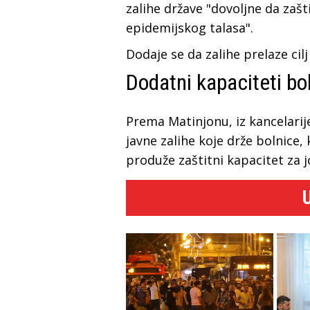
zalihe države "dovoljne da zašt
epidemijskog talasa".
Dodaje se da zalihe prelaze ci
Dodatni kapaciteti bo
Prema Matinjonu, iz kancelarij
javne zalihe koje drže bolnice,
produže zaštitni kapacitet za j