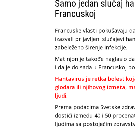
Samo jedan slučaj ha
Francuskoj
Francuske vlasti pokušavaju da
izazvali prijavljeni slučajevi h
zabeleženo širenje infekcije.
Matinjon je takođe naglasio da
i da je do sada u Francuskoj p
Hantavirus je retka bolest ko
glodara ili njihovog izmeta, m
ljudi.
Prema podacima Svetske zdrav
dostići između 40 i 50 procen
ljudima sa postojećim zdravs