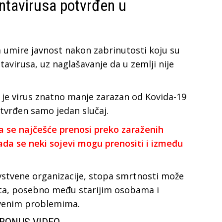
ntavirusa potvrđen u
 umire javnost nakon zabrinutosti koju su
antavirusa, uz naglašavanje da u zemlji nije
 je virus znatno manje zarazan od Kovida-19
otvrđen samo jedan slučaj.
ja se najčešće prenosi preko zaraženih
ada se neki sojevi mogu prenositi i između
stvene organizacije, stopa smrtnosti može
ata, posebno među starijim osobama i
tvenim problemima.