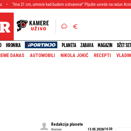
21 cm, umreće kad budem ostvarena!" Pljušte uvrede na račun Acine 23 godine 
O
HRONIKA
PLANETA
ZABAVA
MAGAZIN
DŽET SE
REME DANAS
AUTOMOBILI
NIKOLA JOKIĆ
RECEPTI
VLADIM
Redakcija planete
16:30
13.05.2026
Novinar