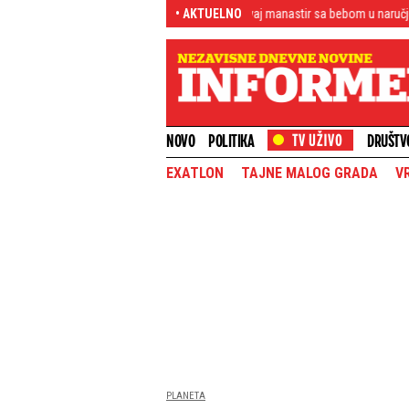
jeručicom - Roditelji se vraćali u ovaj manastir sa bebom u naručju
• AKTUELNO
"Ima 
NOVO
POLITIKA
DRUŠTV
EXATLON
TAJNE MALOG GRADA
V
PLANETA