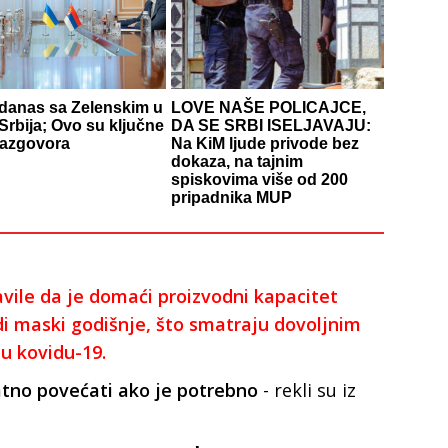
 danas sa Zelenskim u
LOVE NAŠE POLICAJCE,
 Srbija; Ovo su ključne
DA SE SRBI ISELJAVAJU:
razgovora
Na KiM ljude privode bez
dokaza, na tajnim
spiskovima više od 200
pripadnika MUP
avile da je domaći proizvodni kapacitet
rdi maski godišnje, što smatraju dovoljnim
u kovidu-19.
tno povećati ako je potrebno
- rekli su iz