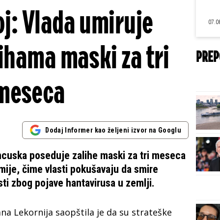
j: Vlada umiruje
07.0
ihama maski za tri
PREP
meseca
Dodaj Informer kao željeni izvor na Googlu
ancuska poseduje zalihe maski za tri meseca
mije, čime vlasti pokušavaju da smire
ti zbog pojave hantavirusa u zemlji.
na Lekornija saopštila je da su strateške