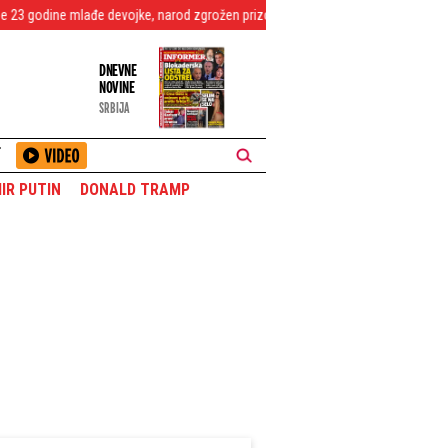
mlađe devojke, narod zgrožen prizorom
ABA liga ostala bez direktora!
DNEVNE
NOVINE
SRBIJA
T
IR PUTIN
DONALD TRAMP