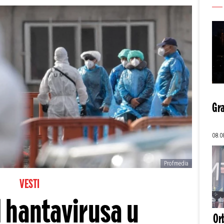
Gra
08.0
Profmedia
VESTI
 hantavirusa u
Orb