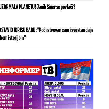
UZDRMALA PLANETU! Janik Siner se povlači?
STAVIO IDRISU BABU: "Počastvovan sam i svestan da je
ikom istorijom"