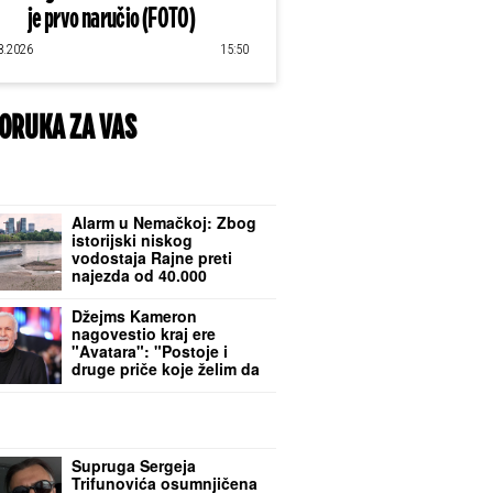
je prvo naručio (FOTO)
8.2026
15:50
ORUKA ZA VAS
Alarm u Nemačkoj: Zbog
istorijski niskog
vodostaja Rajne preti
najezda od 40.000
kamiona: Ukida se
zabrana vožnje
Džejms Kameron
nedeljom?
nagovestio kraj ere
"Avatara": "Postoje i
druge priče koje želim da
ispričam"
Supruga Sergeja
Trifunovića osumnjičena