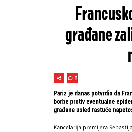
Francusko
građane zal
0
Pariz je danas potvrdio da Fr
borbe protiv eventualne epide
građane usled rastuće napetos
Kancelarija premijera Sebastija