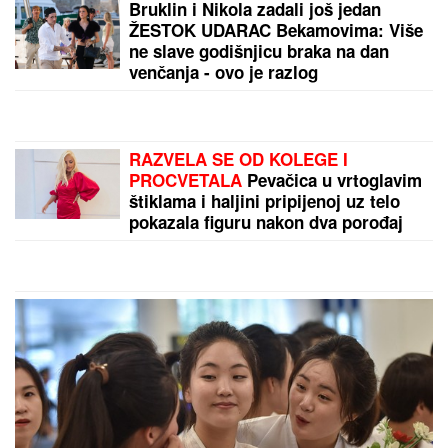
Bruklin i Nikola zadali još jedan
ŽESTOK UDARAC Bekamovima: Više
ne slave godišnjicu braka na dan
venčanja - ovo je razlog
RAZVELA SE OD KOLEGE I
PROCVETALA
Pevačica u vrtoglavim
štiklama i haljini pripijenoj uz telo
pokazala figuru nakon dva porođaj
(Foto)