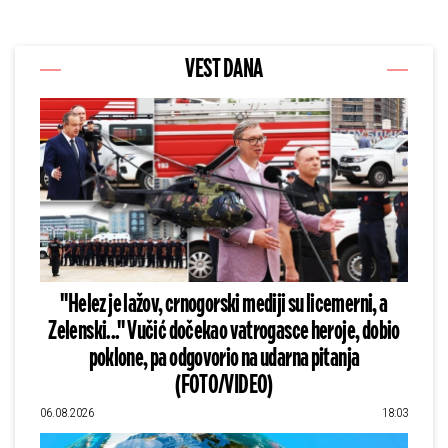
VEST DANA
"Helez je lažov, crnogorski mediji su licemerni, a
Zelenski..." Vučić dočekao vatrogasce heroje, dobio
poklone, pa odgovorio na udarna pitanja
(FOTO/VIDEO)
06.08.2026
18:03