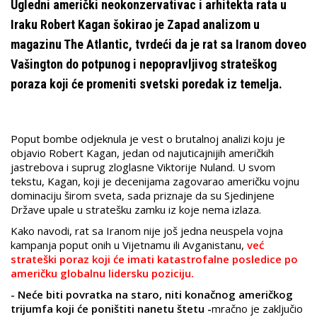
Ugledni američki neokonzervativac i arhitekta rata u
Iraku Robert Kagan šokirao je Zapad analizom u
magazinu The Atlantic, tvrdeći da je rat sa Iranom doveo
Vašington do potpunog i nepopravljivog strateškog
poraza koji će promeniti svetski poredak iz temelja.
Poput bombe odjeknula je vest o brutalnoj analizi koju je
objavio Robert Kagan, jedan od najuticajnijih američkih
jastrebova i suprug zloglasne Viktorije Nuland. U svom
tekstu, Kagan, koji je decenijama zagovarao američku vojnu
dominaciju širom sveta, sada priznaje da su Sjedinjene
Države upale u stratešku zamku iz koje nema izlaza.
Kako navodi, rat sa Iranom nije još jedna neuspela vojna
kampanja poput onih u Vijetnamu ili Avganistanu,
već
strateški poraz koji će imati katastrofalne posledice po
američku globalnu lidersku poziciju.
- Neće biti povratka na staro, niti konačnog američkog
trijumfa koji će poništiti nanetu štetu -
mračno je zaključio