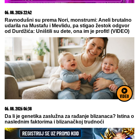
06. 08. 2026 22:42
Ravnodušni su prema Nori, monstrumi: Aneli brutalno
udarila na Mustafu i Mevlidu, pa stigao žestok odgvor
od Durdžića: Uništili su dete, ona im je profit! (VIDEO)
VIDEO
06. 08. 2026 06:38
Da li je genetika zaslužna za rađanje blizanaca? Istina o
naslednim faktorima i blizanačkoj trudnoći