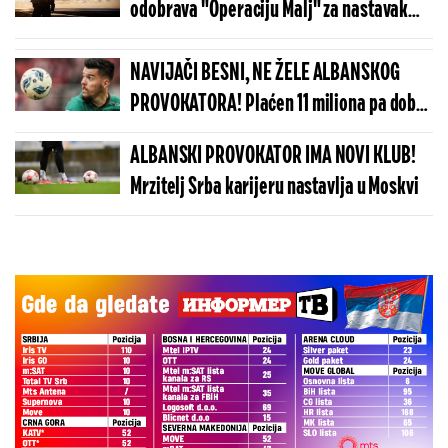
odobrava "Operaciju Malj" za nastavak
rata u Iranu?
NAVIJAČI BESNI, NE ŽELE ALBANSKOG
PROVOKATORA! Plaćen 11 miliona pa dobio
brutalnu poruku
ALBANSKI PROVOKATOR IMA NOVI KLUB!
Mrzitelj Srba karijeru nastavlja u Moskvi