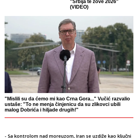
"Srbija te zove 2026"
(VIDEO)
"Mislili su da ćemo mi kao Crna Gora..." Vučić razvalio
ustaše: "To ne menja činjenicu da su zlikovci ubili
malog Dobrića i hiljade drugih!"
- Sa kontrolom nad moreuzom, Iran se uzdiže kao ključni