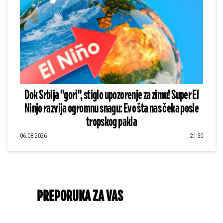
Dok Srbija "gori", stiglo upozorenje za zimu! Super El
Ninjo razvija ogromnu snagu: Evo šta nas čeka posle
tropskog pakla
06.08.2026
21:30
PREPORUKA ZA VAS