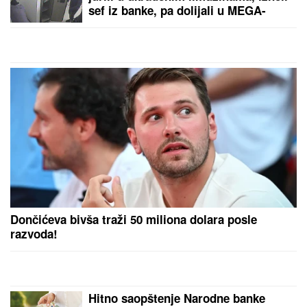
sef iz banke, pa dolijali u MEGA-
AKCIJI policije: Ojadili 9 provincija
za desetine hiljada evra!
Dončićeva bivša traži 50 miliona dolara posle
razvoda!
Hitno saopštenje Narodne banke