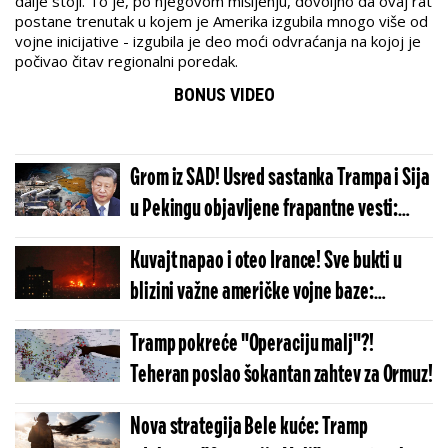
dalje stoji. To je, po njegovom mišljenju, dovoljno da ovaj rat
postane trenutak u kojem je Amerika izgubila mnogo više od
vojne inicijative - izgubila je deo moći odvraćanja na kojoj je
počivao čitav regionalni poredak.
BONUS VIDEO
Grom iz SAD! Usred sastanka Trampa i Sija
u Pekingu objavljene frapantne vesti:
Znate li šta je Kina uradila sa Iranom?
Kuvajt napao i oteo Irance! Sve bukti u
blizini važne američke vojne baze:
Situacija se otela kontroli
Tramp pokreće "Operaciju malj"?!
Teheran poslao šokantan zahtev za Ormuz!
Nova strategija Bele kuće: Tramp