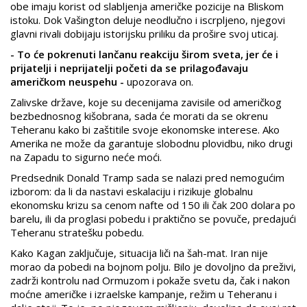
obe imaju korist od slabljenja američke pozicije na Bliskom
istoku. Dok Vašington deluje neodlučno i iscrpljeno, njegovi
glavni rivali dobijaju istorijsku priliku da prošire svoj uticaj.
- To će pokrenuti lančanu reakciju širom sveta, jer će i
prijatelji i neprijatelji početi da se prilagođavaju
američkom neuspehu -
upozorava on.
Zalivske države, koje su decenijama zavisile od američkog
bezbednosnog kišobrana, sada će morati da se okrenu
Teheranu kako bi zaštitile svoje ekonomske interese. Ako
Amerika ne može da garantuje slobodnu plovidbu, niko drugi
na Zapadu to sigurno neće moći.
Predsednik Donald Tramp sada se nalazi pred nemogućim
izborom: da li da nastavi eskalaciju i rizikuje globalnu
ekonomsku krizu sa cenom nafte od 150 ili čak 200 dolara po
barelu, ili da proglasi pobedu i praktično se povuče, predajući
Teheranu stratešku pobedu.
Kako Kagan zaključuje, situacija liči na šah-mat. Iran nije
morao da pobedi na bojnom polju. Bilo je dovoljno da preživi,
zadrži kontrolu nad Ormuzom i pokaže svetu da, čak i nakon
moćne američke i izraelske kampanje, režim u Teheranu i