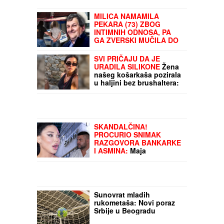
MILICA NAMAMILA
PEKARA (73) ZBOG
INTIMNIH ODNOSA, PA
GA ZVERSKI MUČILA DO
SMRTI!
Otkrivamo detalje
ubistva na Karaburmi koji
SVI PRIČAJU DA JE
LEDE KRV: Izdahnuo u
URADILA SILIKONE
Žena
najgorim mukama dok su
našeg košarkaša pozirala
ga osumnjičeni pljačkali
u haljini bez brushaltera:
Baškari se na Mikonosu i
snima iz svih uglova
SKANDALČINA!
PROCURIO SNIMAK
RAZGOVORA BANKARKE
I ASMINA:
Maja
Marinković van sebe
unakazila Gabi! (VIDEO)
Sunovrat mladih
rukometaša: Novi poraz
Srbije u Beogradu