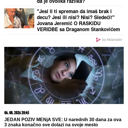
da je ovolika razlika?
"Jesi li ti spreman da imaš brak i
decu? Jesi ili nisi? Nisi? Sledeći!"
Jovana Jeremić O RASKIDU
VERIDBE sa Draganom Stankovićem
- VIŠE NE PONAVLJA ISTE GREŠKE!
by Aklamator
06. 08. 2026 20:45
JEDAN POZIV MENjA SVE: U narednih 30 dana za ova
3 znaka konačno sve dolazi na svoje mesto