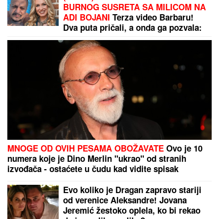
BURNOG SUSRETA SA MILICOM NA
ADI BOJANI
Terza video Barbaru!
Dva puta pričali, a onda ga pozvala:
"Upisaću se kao otac"
MNOGE OD OVIH PESAMA OBOŽAVATE
Ovo je 10
numera koje je Dino Merlin "ukrao" od stranih
izvođača - ostaćete u čudu kad vidite spisak
Evo koliko je Dragan zapravo stariji
od verenice Aleksandre! Jovana
Jeremić žestoko oplela, ko bi rekao