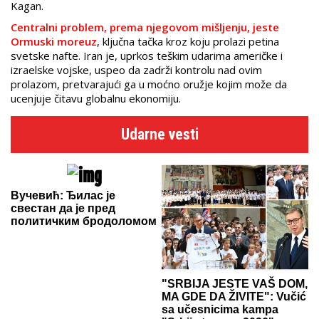
Kagan.
Centralni problem, prema njegovom mišljenju, jeste
Ormuski moreuz
, ključna tačka kroz koju prolazi petina
svetske nafte. Iran je, uprkos teškim udarima američke i
izraelske vojske, uspeo da zadrži kontrolu nad ovim
prolazom, pretvarajući ga u moćno oružje kojim može da
ucenjuje čitavu globalnu ekonomiju.
Udarne vesti
Вучевић: Ђилас је
свестан да је пред
политичким бродоломом
"SRBIJA JESTE VAŠ DOM,
MA GDE DA ŽIVITE": Vučić
sa učesnicima kampa