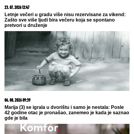
23. 07. 2026 12:47
Letnje večeri u gradu više nisu rezervisane za vikend:
Zašto sve više ljudi bira večeru koja se spontano
pretvori u druženje
06. 08. 2026 09:39
Marija (3) se igrala u dvorištu i samo je nestala: Posle
42 godine otac je pronašao, zanemeo je kada je saznao
gde je bila