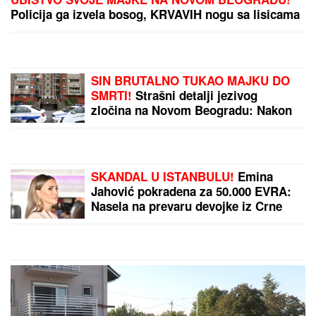
Policija ga izvela bosog, KRVAVIH nogu sa lisicama
na rukama, ušao u kola Hitne pomoći
SIN BRUTALNO TUKAO MAJKU DO
SMRTI!
Strašni detalji jezivog
zločina na Novom Beogradu: Nakon
ubistva pokušao da skoči sa terase!
SKANDAL U ISTANBULU!
Emina
Jahović pokradena za 50.000 EVRA:
Nasela na prevaru devojke iz Crne
Gore