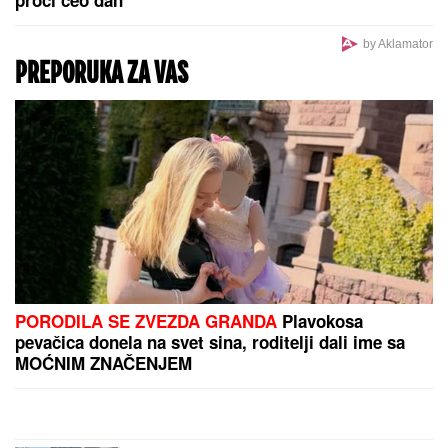
by Aklamator
PREPORUKA ZA VAS
PORODILA SE ZVEZDA GRANDA
Plavokosa
pevačica donela na svet sina, roditelji dali ime sa
MOĆNIM ZNAČENJEM