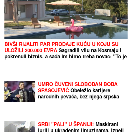
BIVŠI RIJALITI PAR PRODAJE KUĆU U KOJU SU
ULOŽILI 200.000 EVRA
Sagradili vilu na Kosmaju i
pokrenuli biznis, a sada im hitno treba novac: "To je
razlog prodaje"
UMRO ČUVENI SLOBODAN BOBA
SPASOJEVIĆ
Obeležio karijere
narodnih pevača, bez njega srpska
kafana ne bi bila ista
SRBI "PALI" U ŠPANIJI!
Maskirani
jurili u ukradenim limuzinama, izneli