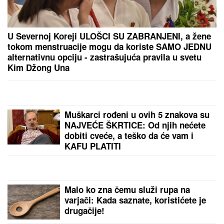
U Severnoj Koreji ULOŠCI SU ZABRANJENI, a žene
tokom menstruacije mogu da koriste SAMO JEDNU
alternativnu opciju - zastrašujuća pravila u svetu
Kim Džong Una
Muškarci rođeni u ovih 5 znakova su
NAJVEĆE ŠKRTICE: Od njih nećete
dobiti cveće, a teško da će vam i
KAFU PLATITI
Malo ko zna čemu služi rupa na
varjači: Kada saznate, koristićete je
drugačije!