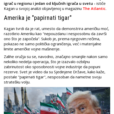
igrač u regionu i jedan od ključnih igrača u svetu -
ističe
Kagan u svojoj analizi objavljenoj u magazinu
The Atlantic
.
Amerika je "papirnati tigar"
Kagan tvrdi da je rat, umesto da demonstrira američku moć,
razotkrio Ameriku kao "nepouzdanu i nesposobnu da završi
ono što je započela". Sukob je, prema njegovim rečima,
pokazao ne samo politička ograničenja, već i materijalne
limite američke vojne mašinerije.
Zalihe oružja su se, navodno, značajno smanjile nakon samo
nekoliko nedelja operacija, što je izazvalo ozbiljnu
zabrinutost oko sposobnosti vojne industrije da popuni
rezerve. Svet je video da su Sjedinjene Države, kako kaže,
postale "papirnati tigar", nesposoban da nametne svoju
stratešku volju.