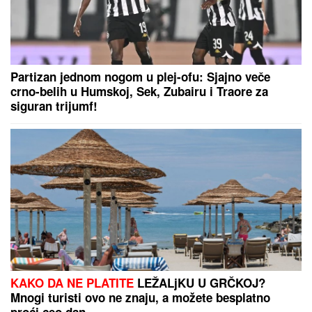
Partizan jednom nogom u plej-ofu: Sjajno veče
crno-belih u Humskoj, Sek, Zubairu i Traore za
siguran trijumf!
KAKO DA NE PLATITE
LEŽALjKU U GRČKOJ?
Mnogi turisti ovo ne znaju, a možete besplatno
proći ceo dan