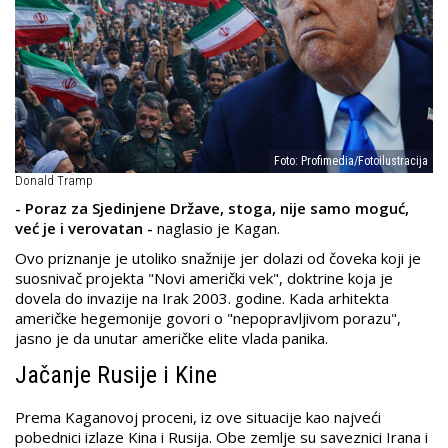
Foto: Profimedia/Fotoilustracija
Donald Tramp
- Poraz za Sjedinjene Države, stoga, nije samo moguć,
već je i verovatan -
naglasio je Kagan.
Ovo priznanje je utoliko snažnije jer dolazi od čoveka koji je
suosnivač projekta "Novi američki vek", doktrine koja je
dovela do invazije na Irak 2003. godine. Kada arhitekta
američke hegemonije govori o "nepopravljivom porazu",
jasno je da unutar američke elite vlada panika.
Jačanje Rusije i Kine
Prema Kaganovoj proceni, iz ove situacije kao najveći
pobednici izlaze Kina i Rusija. Obe zemlje su saveznici Irana i