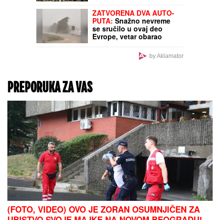
ZATVORENA DVA AUTO-
PUTA:
Snažno nevreme
se sručilo u ovaj deo
Evrope, vetar obarao
drveće (VIDEO)
by Aklamator
PREPORUKA ZA VAS
(FOTO, VIDEO) OVO JE ZORAN OSUMNJIČEN ZA
UBISTVO SVOJE MAJKE NA NOVOM BEOGRADU!