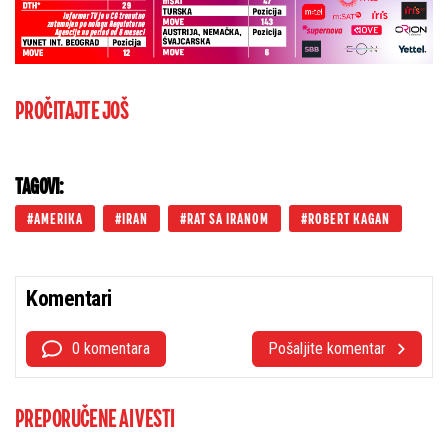
PROČITAJTE JOŠ
TAGOVI:
AMERIKA
IRAN
RAT SA IRANOM
ROBERT KAGAN
Komentari
0 komentara
Pošaljite komentar
PREPORUČENE AI VESTI