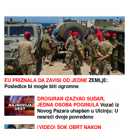
EU PRIZNALA DA ZAVISI OD JEDNE
ZEMLjE:
Posledice bi mogle biti ogromne
DROGIRAN IZAZVAO SUDAR,
JEDNA OSOBA POGINULA
Vozač iz
Novog Pazara uhapšen u Ulcinju: U
nesreći dvoje povređeno
(VIDEO) ŠOK OBRT NAKON