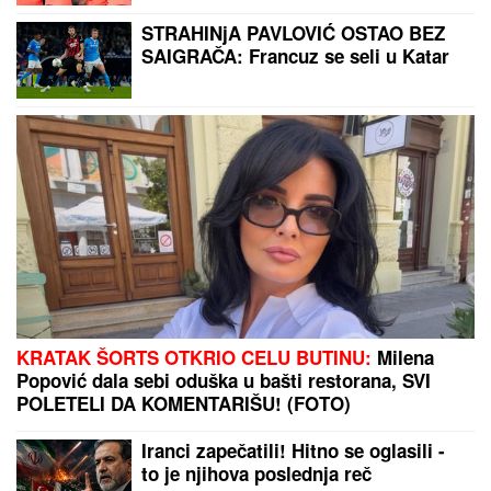
NAJLEPŠA SRPSKA VODITELJKA POKAZALA LICE
BEZ TRUNKE ŠMINKE
Marija Kilibarda zumira svaki
detalj, neće da ulepšava stvarnost: "Tretman mi je
preko potreban" (FOTO)