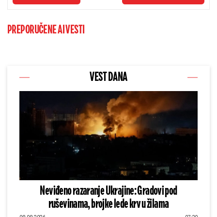
PREPORUČENE AI VESTI
VEST DANA
Neviđeno razaranje Ukrajine: Gradovi pod
ruševinama, brojke lede krv u žilama