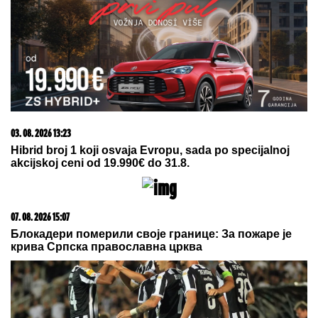
POLICIJA REAGOVALA ZBOG ŽENE SERGEJA
TRIFUNOVIĆA,
nije očekivala da će je OVO
SAČEKATI u tržnom centru!
Barselona odjavila Marokance zbog
sukoba u enklavi