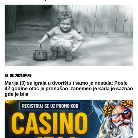
TEA TAIROVIĆ SE OGLASILA NAKON
SAOBRAĆAJKE U CRNOJ GORI
Podelila klip, svi
gledaju u ONO ŠTO NOSI: Snima se u ogledalu,
dlaka sa glave joj ne fali