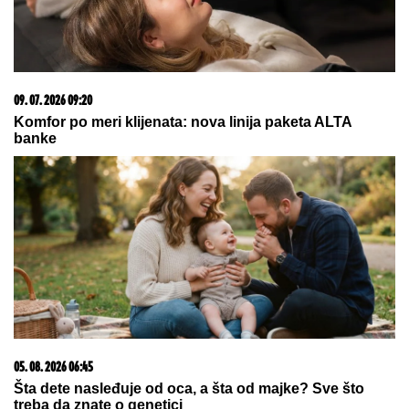
Oteo devojčicu, odgajao je kao svoju
ćerku i kasnije OŽENIO: Za Suzan je
godinama tragala cela Amerika,
MONSTRUOZAN ZLOČIN otkriven
tek decenijama kasnije