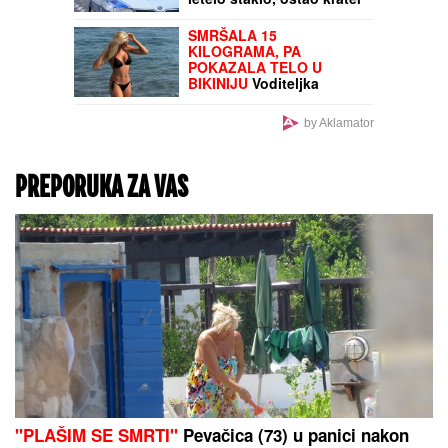
(FOTO, VIDEO)
RAZARANjE MOĆNE
SAUDIJSKE ARABIJE,
SILA ZA SILOM LOMI
ZUBE: Huti izveli brutalne
napade po uzoru na Iran,
uništene ključne baze
(VIDEO)