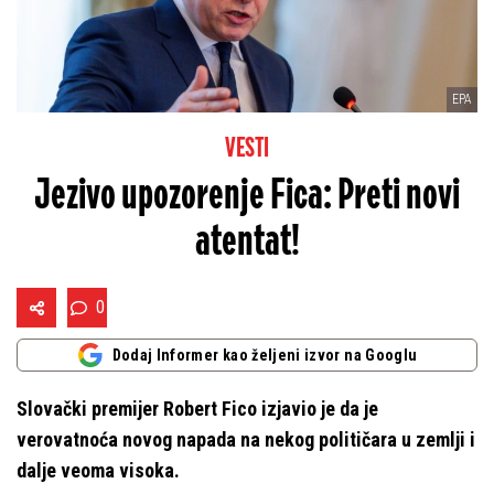
EPA
VESTI
Jezivo upozorenje Fica: Preti novi
atentat!
0
Dodaj Informer kao željeni izvor na Googlu
Slovački premijer Robert Fico izjavio je da je
verovatnoća novog napada na nekog političara u zemlji i
dalje veoma visoka.