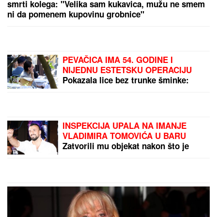
DRAMA U RAKOVICI!
Snažna eksplozija
razbudila komšiluk -
letelo staklo, ostao krater
u asfaltu!
SMRŠALA 15
KILOGRAMA, PA
POKAZALA TELO U
BIKINIJU
Voditeljka
nakon porođaja ima telo
za medalju: Obavlja
by Aklamator
seoske poslove, a kada
se skine muškarcima
padnu vilice
PREPORUKA ZA VAS