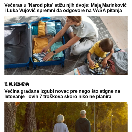
SKANDAL UŽIVO U PROGRAMU!
Aneli Ahmić oplela po Asminovoj
porodici: "OLOŠI JEDNI,
MONSTRUMI!" Mustafa odmah
uzvratio NIKAD JEZIVIJOM
OPTUŽBOM!
by Aklamator
23. 07. 2026 12:47
Letnje večeri u gradu više nisu rezervisane za vikend:
Zašto sve više ljudi bira večeru koja se spontano