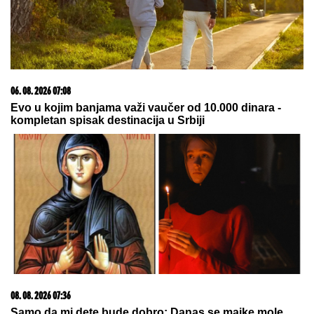
pretvori u druženje
03. 08. 2026 07:31
25.000 kupaca već kupuje uz PerSu Extra. A ti? Saznaj
više