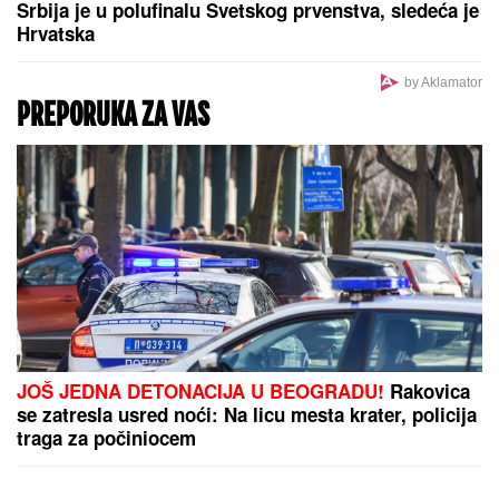
Podatak za ponos crno-belih:
Konačno dobre vesti za Partizan
posle ubedljive pobede
DRAMA NA AUTO-PUTU KOD NIŠA