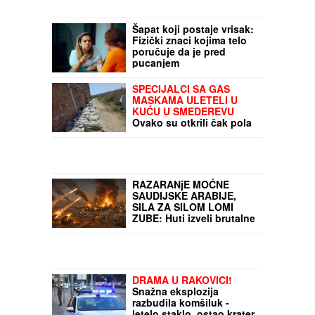
Šapat koji postaje vrisak:
Fizički znaci kojima telo
poručuje da je pred
pucanjem
SPECIJALCI SA GAS
MASKAMA ULETELI U
KUĆU U SMEDEREVU
Ovako su otkrili čak pola
tona marihuane u
ilegalnoj laboratoriji:
Uhapšeno 6 osoba