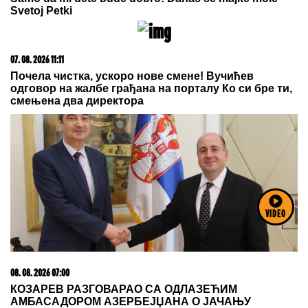
09. 07. 2026 09:20
Komfor po meri klijenata: nova linija paketa ALTA
banke
VIDEO
05. 08. 2026 06:45
Šta dete nasleđuje od oca, a šta od majke? Sve što
treba da znate o genetici