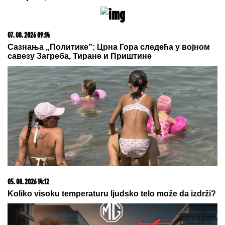
Izrešetao majku jer mu je oduzela
igricu! Pozvao policiju i rekao: "Ubio
sam mamu, ne šalim se"