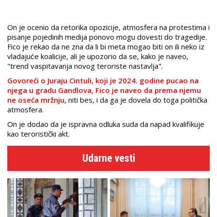
On je ocenio da retorika opozicije, atmosfera na protestima i
pisanje pojedinih medija ponovo mogu dovesti do tragedije.
Fico je rekao da ne zna da li bi meta mogao biti on ili neko iz
vladajuće koalicije, ali je upozorio da se, kako je naveo,
"trend vaspitavanja novog teroriste nastavlja".
Govoreći o Juraju Cintuli, koji je 2024. godine pucao na
njega u gradu Gandlova, Fico je naveo da prema njemu
ne oseća mržnju,
niti bes, i da ga je dovela do toga politička
atmosfera.
On je dodao da je ispravna odluka suda da napad kvalifikuje
kao teroristički akt.
Udarne vesti