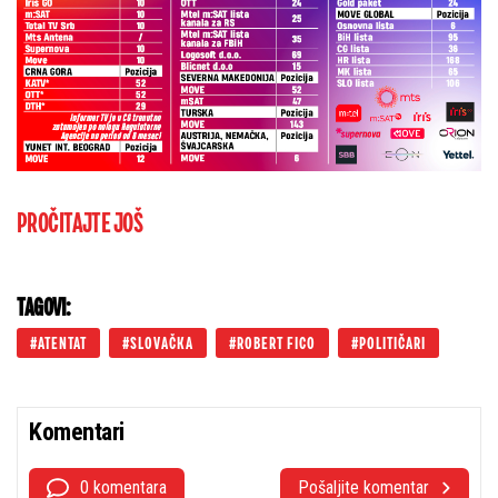
PROČITAJTE JOŠ
TAGOVI:
ATENTAT
SLOVAČKA
ROBERT FICO
POLITIČARI
Komentari
0 komentara
Pošaljite komentar