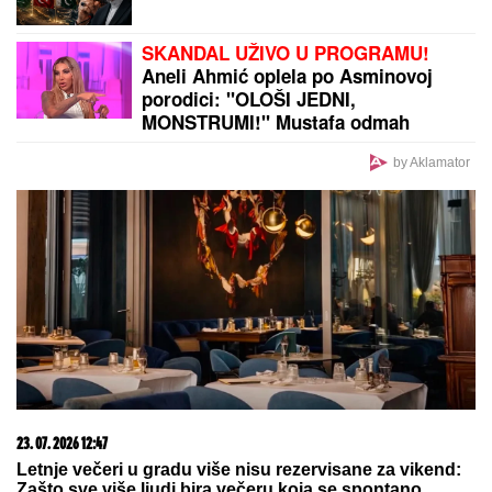
Srbija je u polufinalu Svetskog prvenstva, sledeća je
Hrvatska
by Aklamator
PREPORUKA ZA VAS
JOŠ JEDNA DETONACIJA U BEOGRADU!
Rakovica
se zatresla usred noći: Na licu mesta krater, policija
traga za počiniocem