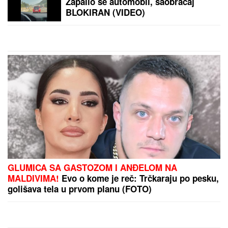
PEVAČICA IMA 54. GODINE I
NIJEDNU ESTETSKU OPERACIJU
Pokazala lice bez trunke šminke:
"Šta da operišem? Takva sam kakva
sam!"