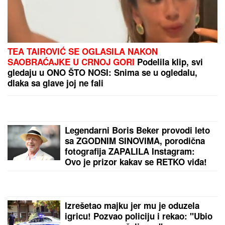
GLUMICA SA GASTOZOM I ANĐELOM NA
MALDIVIMA!
Evo o kome je reč: Trčkaraju po pesku,
golišava tela u prvom planu (FOTO)