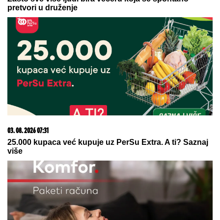
(VIDEO) "ONI MOLE DA UĐU U
ELITU 10"
Dača Virijević raskrinkao
rijaliti učesnike, otkrio sve o Aneli i
Kariću, pa šokirao: "Filip se dopisuje
sa pevačicom"