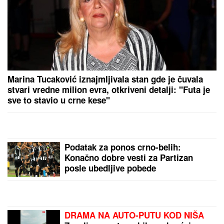
"PLAŠIM SE SMRTI"
Pevačica (73) u panici nakon
smrti kolega: "Velika sam kukavica, mužu ne smem
ni da pomenem kupovinu grobnice"