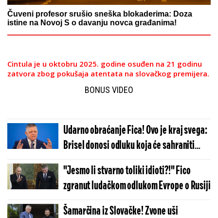
Čuveni profesor srušio sneška blokaderima: Doza
istine na Novoj S o davanju novca građanima!
Cintula je u oktobru 2025. godine osuđen na 21 godinu
zatvora zbog pokušaja atentata na slovačkog premijera.
BONUS VIDEO
Udarno obraćanje Fica! Ovo je kraj svega:
Brisel donosi odluku koja će sahraniti
celu EU
"Jesmo li stvarno toliki idioti?!" Fico
zgranut ludačkom odlukom Evrope o Rusiji
Šamarčina iz Slovačke! Zvone uši