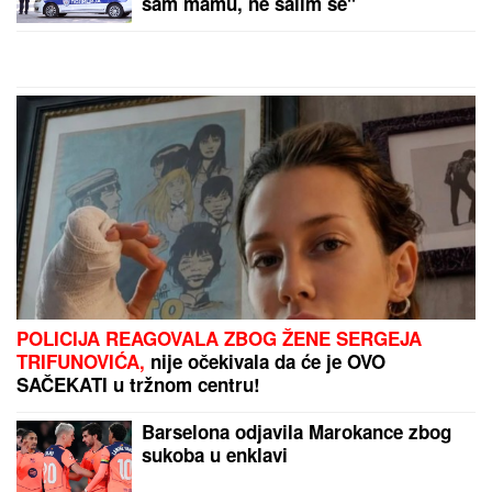
Rudari ostali u jami četvrtu noć:
Traže neisplaćene plate, protest će
se intenzivirati
"ZBOG DOKTORKE SAM IZGUBILA POSAO"
Poznata Srpkinja se uništila estetskim zahvatima,
pa vratila prirodan izgled: Sada isplivala stara fotka