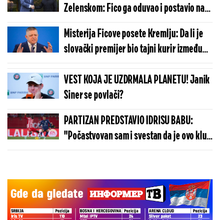
Zelenskom: Fico ga oduvao i postavio na
mesto: Jednom čoveku možeš samo da se
Misterija Ficove posete Kremlju: Da li je
javiš...
slovački premijer bio tajni kurir između
Zelenskog i Putina?
VEST KOJA JE UZDRMALA PLANETU! Janik
Siner se povlači?
PARTIZAN PREDSTAVIO IDRISU BABU:
"Počastvovan sam i svestan da je ovo klub
sa velikom istorijom"