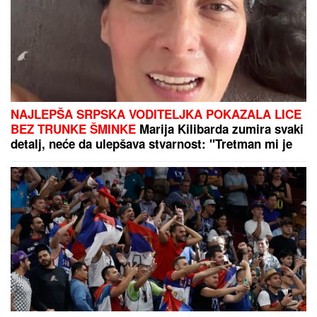
Marina Tucaković iznajmljivala stan gde je čuvala
stvari vredne milion evra, otkriveni detalji: "Futa je
sve to stavio u crne kese"