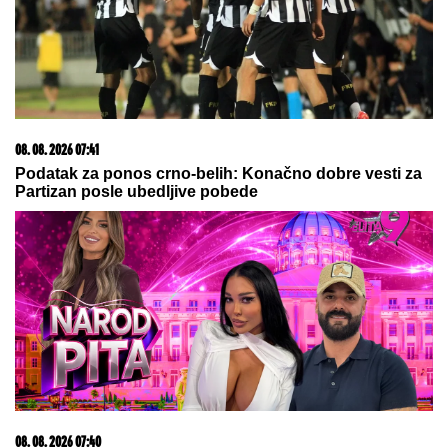
STRAHINjA PAVLOVIĆ OSTAO BEZ
SAIGRAČA: Francuz se seli u Katar
KRATAK ŠORTS OTKRIO CELU BUTINU:
Milena
Popović dala sebi oduška u bašti restorana, SVI
POLETELI DA KOMENTARIŠU! (FOTO)
Iranci zapečatili! Hitno se oglasili -
to je njihova poslednja reč