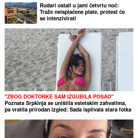
INSPEKCIJA UPALA NA IMANJE
VLADIMIRA TOMOVIĆA U BARU
Zatvorili mu objekat nakon što je
pokrenuo biznis, hitno se oglasio:
"Imamo zabranu"