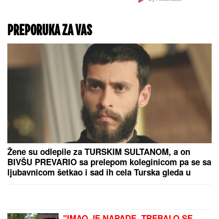
ŠTA VIDETI U
BARSELONI:
Ako prvi put
putujete u Španiju ovih
osam znamenitosti
morate da vidite