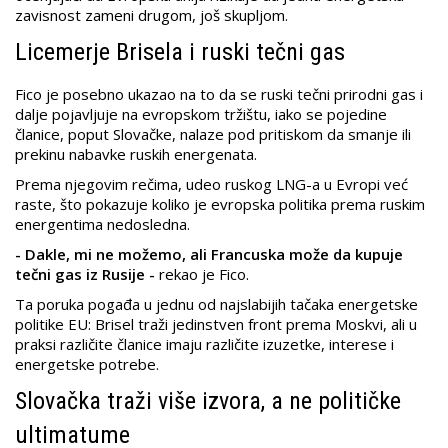
zavisnost zameni drugom, još skupljom.
Licemerje Brisela i ruski tečni gas
Fico je posebno ukazao na to da se ruski tečni prirodni gas i
dalje pojavljuje na evropskom tržištu, iako se pojedine
članice, poput Slovačke, nalaze pod pritiskom da smanje ili
prekinu nabavke ruskih energenata.
Prema njegovim rečima, udeo ruskog LNG-a u Evropi već
raste, što pokazuje koliko je evropska politika prema ruskim
energentima nedosledna.
- Dakle, mi ne možemo, ali Francuska može da kupuje
tečni gas iz Rusije -
rekao je Fico.
Ta poruka pogađa u jednu od najslabijih tačaka energetske
politike EU: Brisel traži jedinstven front prema Moskvi, ali u
praksi različite članice imaju različite izuzetke, interese i
energetske potrebe.
Slovačka traži više izvora, a ne političke
ultimatume