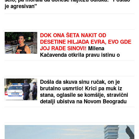
joj pevač dolazi u snove!
JANJUŠ SA ĆERKOM NA ADI
BOJANI
Provodio se na plaži sa
Milicom Veličković, pa pokazao ŠTA
RADE KRUNA I ON: U prvom planu
tetovaža koju je posvetio naslednici
(FOTO)