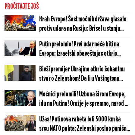
PROČITAJTE JOŠ
Krah Evrope! Šest moćnih država glasalo
protiv udara na Rusiju: Brisel u stanju
šoka, Evropska unija više nikada neće biti
Putin prelomio! Prvi udar neće biti na
ista
Evropu: Izraelski obaveštajac otkrio
neočekivanu metu po kojoj će Rusija
Bivši premijer Ukrajine otkrio šokantnu
raspaliti
stvar o Zelenskom! Da li u Vašingtonu
znaju za ovo - zapadni mediji neće preneti,
Moćnici prelomili! Uzbuna širom Evrope,
mnogo je loše...
idu na Putina! Oružje je spremno, narod u
panici: Završiće se katastrofalno...
Užas! Putinova raketa leti 5000 km ka
srcu NATO pakta: Zelenski poslao paničnu