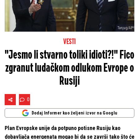
Tanjug/AP
VESTI
"Jesmo li stvarno toliki idioti?!" Fico
zgranut ludačkom odlukom Evrope o
Rusiji
0
Dodaj Informer kao željeni izvor na Googlu
Plan Evropske unije da potpuno potisne Rusiju kao
dobavljača energenata mogao bi da se završi tako što će