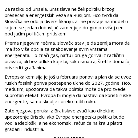
Za razliku od Brisela, Bratislava ne želi politiku brzog
presecanja energetskih veza sa Rusijom. Fico tvrdi da
Slovačka ne odbija diversifikaciju, ali ne pristaje na model u
kojem se jedan dobavljač zamenjuje drugim po višoj ceni i
pod jačim političkim pritiskom.
Prema njegovim rečima, slovački stav je da zemlja mora da
ima što više opcija za snabdevanje svim vrstama
energenata. To znači gas, naftu i druga goriva iz različitih
pravaca, ali bez odluka koje bi, kako smatra, štetile domaćoj
privredi i građanima.
Evropska komisija je još u februaru ponovila plan da se uvoz
ruskih fosilnih goriva postepeno ukine do 2027. godine. Fico,
međutim, upozorava da takva politika može da proizvede
suprotan efekat: Evropa bi mogla da nastavi da koristi ruske
energente, samo skuplje i preko tuđih ruku.
Zato njegova poruka iz Bratislave zvuči kao direktno
upozorenje Briselu: ako Evropa energetsku politiku bude
vodila ideološki, a ne ekonomski, račun će na kraju platiti
građani i industrija.