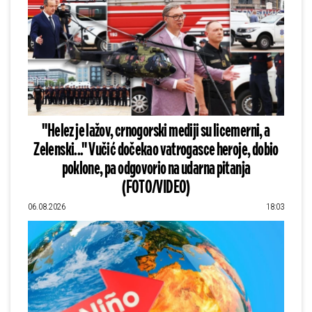
"Helez je lažov, crnogorski mediji su licemerni, a
Zelenski..." Vučić dočekao vatrogasce heroje, dobio
poklone, pa odgovorio na udarna pitanja
(FOTO/VIDEO)
06.08.2026
18:03