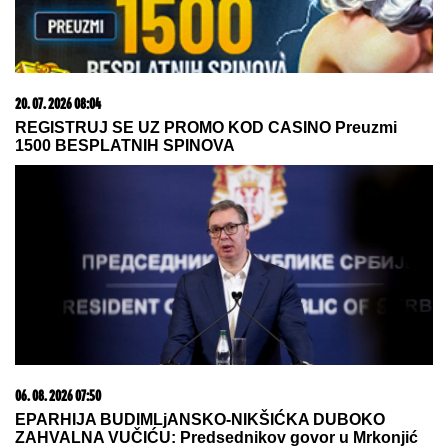
DOK ONA ŠETA NAKIT OD
DESETINE HILJADA EVRA, EVO GDE
JOJ RADE SINOVI!
Milena
Kačavenda otkrila pravu istinu o
svojim naslednicima, jedan je na
primorju