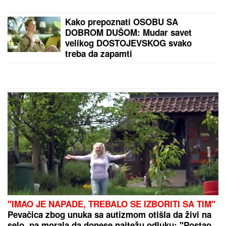
"Javio mi se u snu!" Udovica Sinana Sakića tvrdi da