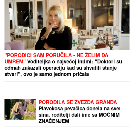
VODITELJKA RTS-A UŽIVA NA JAHTI
Zategnuta kao praćka u 52. godini:
Otkopčala košulju i pokazala zašto
važi za jednu od najzgodnijih (Foto)