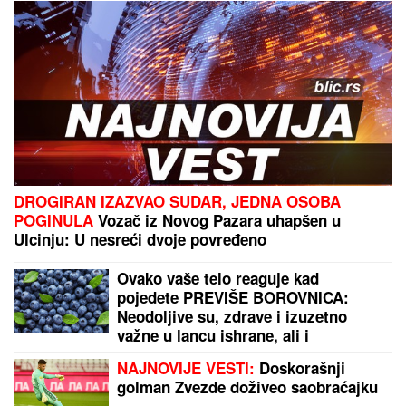
Svet na nogama zbog ovih fotografija i svi čekaju
reakciju Irine Šajk (40) - pričalo se da očima ne
može da gleda manekenku
NAJNOVIJE VESTI:
Doskorašnji golman Zvezde
doživeo saobraćajku
by Aklamator
PREPORUKA ZA VAS