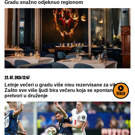
Došla da skuva sinu ručak, on je
brutalno usmrtio! Krici pa muk iz
stana, oglasile se komšije, stravični
detalji ubistva na Novom Beogradu
VIDEO