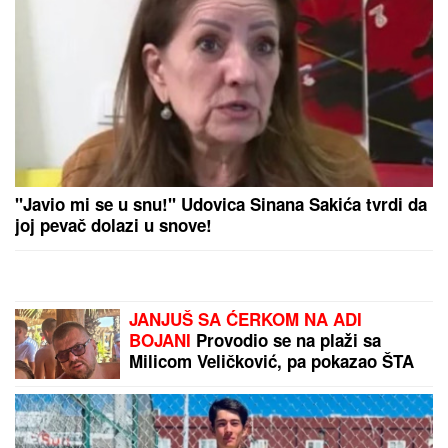
IZBORITI SA TIM"
Pevačica zbog
unuka sa autizmom otišla da živi na
selo, pa morala da donese najtežu
odluku: "Postao je agresivan"
NINA BADRIĆ SE SLIKA U
KUPAĆEM NA STENAMA
Napunila
54 godine i mami poglede na
čuvenom ostrvu (FOTO)