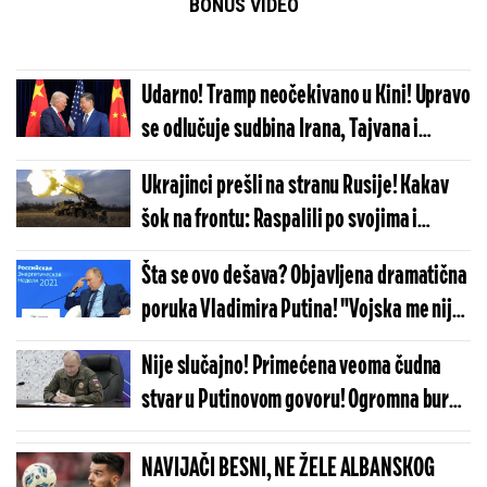
BONUS VIDEO
Udarno! Tramp neočekivano u Kini! Upravo
se odlučuje sudbina Irana, Tajvana i
Rusije
Ukrajinci prešli na stranu Rusije! Kakav
šok na frontu: Raspalili po svojima i
poslali zastrašujuću poruku -
Šta se ovo dešava? Objavljena dramatična
"Obračunaćemo se..."
poruka Vladimira Putina! "Vojska me nije
obavestila..."
Nije slučajno! Primećena veoma čudna
stvar u Putinovom govoru! Ogromna bura
u svetskoj javnosti, sa namerom je ovo
uradio...
NAVIJAČI BESNI, NE ŽELE ALBANSKOG