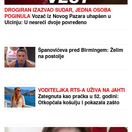
Žene su odlepile za TURSKIM SULTANOM, a on
BIVŠU PREVARIO sa prelepom koleginicom pa se sa
ljubavnicom šetkao i sad ih cela Turska gleda u
intimnim scenama: Važio za mirnog momka, a onda
su počeli skandali
"IMAO JE NAPADE, TREBALO SE