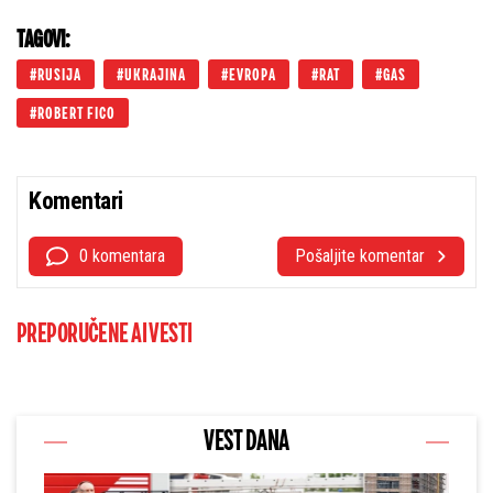
TAGOVI:
RUSIJA
UKRAJINA
EVROPA
RAT
GAS
ROBERT FICO
Komentari
0 komentara
Pošaljite komentar
PREPORUČENE AI VESTI
VEST DANA