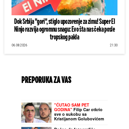
Dok Srbija "gori", stiglo upozorenje za zimu! Super El
Ninjo razvija ogromnu snagu: Evo šta nas čeka posle
tropskog pakla
06.08.2026
21:30
PREPORUKA ZA VAS