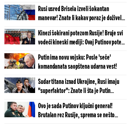
poruku svim zapadnjacima
Rusi usred Brisela izveli šokantan
manevar! Znate li kakav poraz je doživela
Evropska unija - od ovoga se neće
Kinezi šokirani potezom Rusije! Bruje svi
oporaviti vekovima
vodeći kineski mediji: Ovaj Putinov potez
može značiti samo jedno
Putin ima novu vojsku: Posle 'seče'
komandanata saopštena udarna vest!
Sudar titana iznad Ukrajine, Rusi imaju
"superfaktor": Znate li šta je Putin
napravio?
Ovo je sada Putinov ključni general!
Brutalan rez Rusije, sprema se nešto
krupno u Ukrajini?