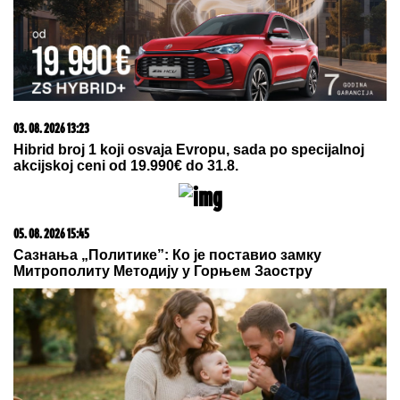
PORODILA SE ZVEZDA GRANDA
Plavokosa pevačica donela na svet
sina, roditelji dali ime sa MOĆNIM
ZNAČENJEM