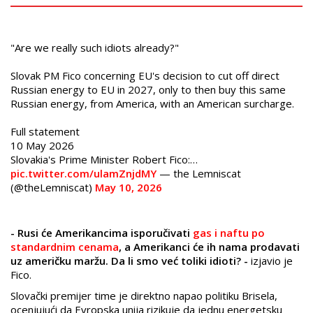
"Are we really such idiots already?"
Slovak PM Fico concerning EU's decision to cut off direct
Russian energy to EU in 2027, only to then buy this same
Russian energy, from America, with an American surcharge.
Full statement
10 May 2026
Slovakia's Prime Minister Robert Fico:…
pic.twitter.com/ulamZnjdMY
— the Lemniscat
(@theLemniscat)
May 10, 2026
- Rusi će Amerikancima isporučivati
gas i naftu po
standardnim cenama
, a Amerikanci će ih nama prodavati
uz američku maržu. Da li smo već toliki idioti? -
izjavio je
Fico.
Slovački premijer time je direktno napao politiku Brisela,
ocenjujući da Evropska unija rizikuje da jednu energetsku