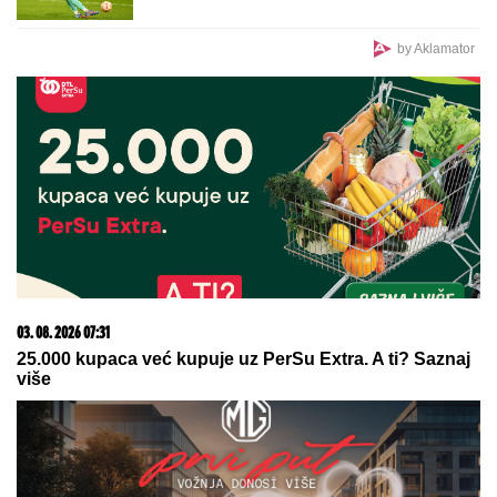
"PORODICI SAM PORUČILA - NE ŽELIM DA
UMREM"
Voditeljka o najvećoj intimi: "Doktori su
odmah zakazali operaciju kad su shvatili stanje
stvari", ovo je samo jednom pričala