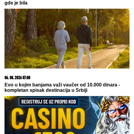
"IMAO JE NAPADE, TREBALO SE IZBORITI SA TIM"
Pevačica zbog unuka sa autizmom otišla da živi na
selo, pa morala da donese najtežu odluku: "Postao
je agresivan"