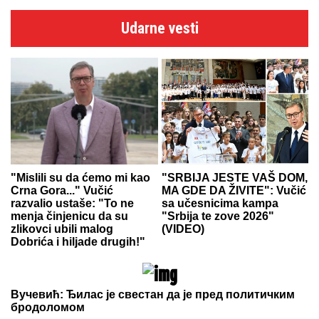
Udarne vesti
"Mislili su da ćemo mi kao
"SRBIJA JESTE VAŠ DOM,
Crna Gora..." Vučić
MA GDE DA ŽIVITE": Vučić
razvalio ustaše: "To ne
sa učesnicima kampa
menja činjenicu da su
"Srbija te zove 2026"
zlikovci ubili malog
(VIDEO)
Dobrića i hiljade drugih!"
Вучевић: Ђилас је свестан да је пред политичким
бродоломом