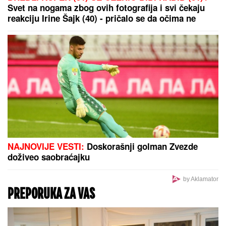
DROGIRAN IZAZVAO SUDAR, JEDNA OSOBA
POGINULA
Vozač iz Novog Pazara uhapšen u
Ulcinju: U nesreći dvoje povređeno
Španovićeva pred Birmingem: Želim
na postolje