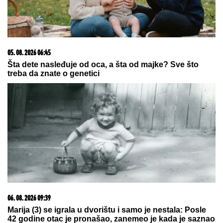
Kako prepoznati OSOBU SA
DOBROM DUŠOM: Mudar savet
velikog DOSTOJEVSKOG svako
treba da zapamti