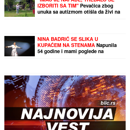
Japanac ostao zatečen
svakodnevnim navikama
običnih Amerikanaca: Tri
su gotovo iste kao kod
Srba
(FOTO, VIDEO)
APOKALIPTIČAN PRIZOR
NA NEBU IZNAD SRBIJE!
Građani u šoku, ovako
nešto se retko viđa: Dim
od jezivog požara širi se
by Aklamator
zemljom
PREPORUKA ZA VAS