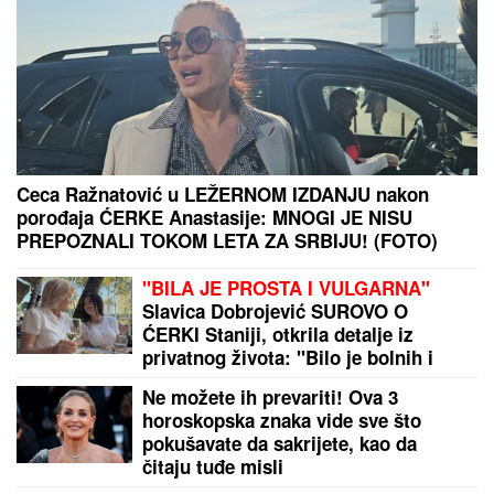
Srpsko tenisko čudo izbacio šampiona Vimbldona,
pa ispao od 404. tenisera na ATP listi
BREDLI KUPER (51) SE OŽENIO ĐIĐI HADID (31)?