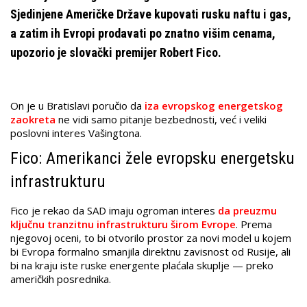
Sjedinjene Američke Države kupovati rusku naftu i gas,
a zatim ih Evropi prodavati po znatno višim cenama,
upozorio je slovački premijer Robert Fico.
On je u Bratislavi poručio da
iza evropskog energetskog
zaokreta
ne vidi samo pitanje bezbednosti, već i veliki
poslovni interes Vašingtona.
Fico: Amerikanci žele evropsku energetsku
infrastrukturu
Fico je rekao da SAD imaju ogroman interes
da preuzmu
ključnu tranzitnu infrastrukturu širom Evrope
. Prema
njegovoj oceni, to bi otvorilo prostor za novi model u kojem
bi Evropa formalno smanjila direktnu zavisnost od Rusije, ali
bi na kraju iste ruske energente plaćala skuplje — preko
američkih posrednika.