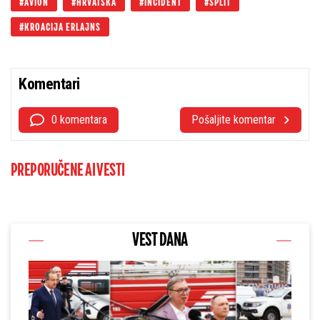
AVION
HRVATSKA
INCIDENT
SPLIT
KROACIJA ERLAJNS
Komentari
0 komentara
Pošaljite komentar
PREPORUČENE AI VESTI
VEST DANA