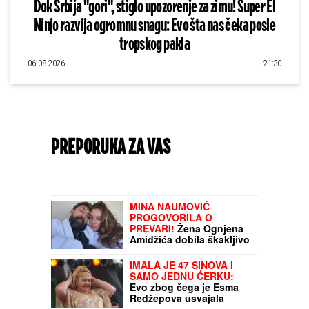
Dok Srbija "gori", stiglo upozorenje za zimu! Super El
Ninjo razvija ogromnu snagu: Evo šta nas čeka posle
tropskog pakla
06.08.2026
21:30
PREPORUKA ZA VAS