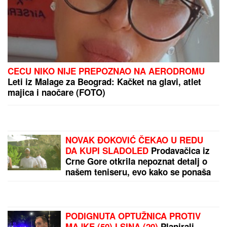
"Upomoć, ubiće me": Krici nesrećne
žene odzvanjali su zgradom pre
nego što je zavladao jezivi muk