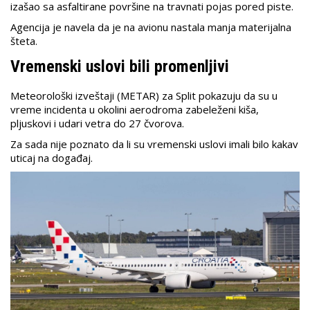
izašao sa asfaltirane površine na travnati pojas pored piste.
Agencija je navela da je na avionu nastala manja materijalna
šteta.
Vremenski uslovi bili promenljivi
Meteorološki izveštaji (METAR) za Split pokazuju da su u
vreme incidenta u okolini aerodroma zabeleženi kiša,
pljuskovi i udari vetra do 27 čvorova.
Za sada nije poznato da li su vremenski uslovi imali bilo kakav
uticaj na događaj.