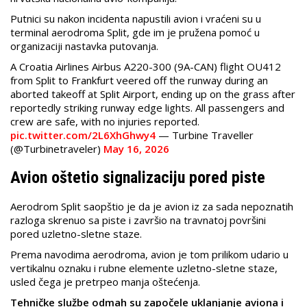
Putnici su nakon incidenta napustili avion i vraćeni su u
terminal aerodroma Split, gde im je pružena pomoć u
organizaciji nastavka putovanja.
A Croatia Airlines Airbus A220-300 (9A-CAN) flight OU412
from Split to Frankfurt veered off the runway during an
aborted takeoff at Split Airport, ending up on the grass after
reportedly striking runway edge lights. All passengers and
crew are safe, with no injuries reported.
pic.twitter.com/2L6XhGhwy4
— Turbine Traveller
(@Turbinetraveler)
May 16, 2026
Avion oštetio signalizaciju pored piste
Aerodrom Split saopštio je da je avion iz za sada nepoznatih
razloga skrenuo sa piste i završio na travnatoj površini
pored uzletno-sletne staze.
Prema navodima aerodroma, avion je tom prilikom udario u
vertikalnu oznaku i rubne elemente uzletno-sletne staze,
usled čega je pretrpeo manja oštećenja.
Tehničke službe odmah su započele uklanjanje aviona i