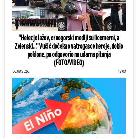
"Helez je lažov, crnogorski mediji su licemerni, a
Zelenski..." Vučić dočekao vatrogasce heroje, dobio
poklone, pa odgovorio na udarna pitanja
(FOTO/VIDEO)
06.08.2026
18:03