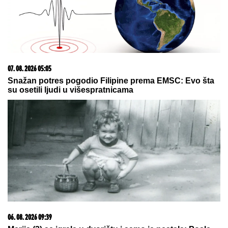
(FOTO) DARKO LAZIĆ I KATARINA UŽIVAJU U
DVORCU
Supruga pevača pokazala u kakvom
luksuzu se baškare, a ispred ogroman bazen