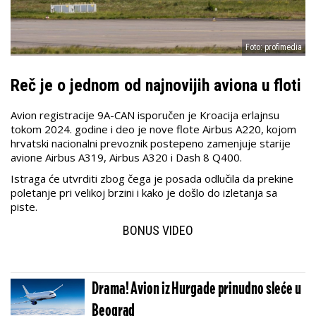
Foto: profimedia
Reč je o jednom od najnovijih aviona u floti
Avion registracije 9A-CAN isporučen je Kroacija erlajnsu
tokom 2024. godine i deo je nove flote Airbus A220, kojom
hrvatski nacionalni prevoznik postepeno zamenjuje starije
avione Airbus A319, Airbus A320 i Dash 8 Q400.
Istraga će utvrditi zbog čega je posada odlučila da prekine
poletanje pri velikoj brzini i kako je došlo do izletanja sa
piste.
BONUS VIDEO
Drama! Avion iz Hurgade prinudno sleće u
Beograd