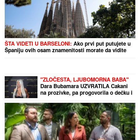
prava ISTINA
VERICA RAKOČEVIĆ I VELJKO
PRAVE BAZEN U VILI NA AVALI
Imanje vredi milione, a sada podelili
snimak iz dvorišta: Bagerista uveliko
izvodi radove (Video)