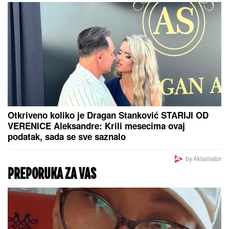
opasno rizikuju na poslu
Ljudi ne veruju šta piše: U zgradi u
Novom Sadu zalepljen papir sa ovim
natpisom, poruka postala viralna na
internetu