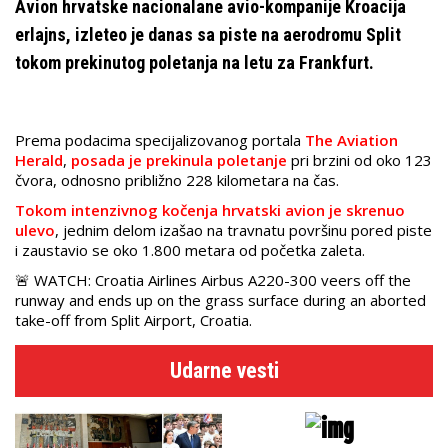
Avion hrvatske nacionalane avio-kompanije Kroacija
erlajns, izleteo je danas sa piste na aerodromu Split
tokom prekinutog poletanja na letu za Frankfurt.
Prema podacima specijalizovanog portala
The Aviation
Herald
,
posada je prekinula poletanje
pri brzini od oko 123
čvora, odnosno približno 228 kilometara na čas.
Tokom intenzivnog kočenja hrvatski avion je skrenuo
ulevo
, jednim delom izašao na travnatu površinu pored piste
i zaustavio se oko 1.800 metara od početka zaleta.
🚨 WATCH: Croatia Airlines Airbus A220-300 veers off the
runway and ends up on the grass surface during an aborted
take-off from Split Airport, Croatia.
Udarne vesti