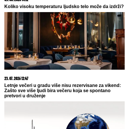
ubistvo Luke Bojovića?! Nađen
arsenal oružja, otkriven i PAKLENI
PLAN koji su skovali