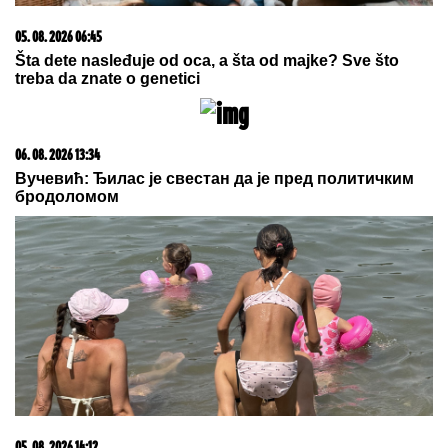
NOVAK ĐOKOVIĆ ČEKAO U REDU
DA KUPI SLADOLED
Prodavačica iz
Crne Gore otkrila nepoznat detalj o
našem teniseru, evo kako se ponaša
na letovanju
PODIGNUTA OPTUŽNICA PROTIV
MAJKE (50) I SINA (20)
Planirali