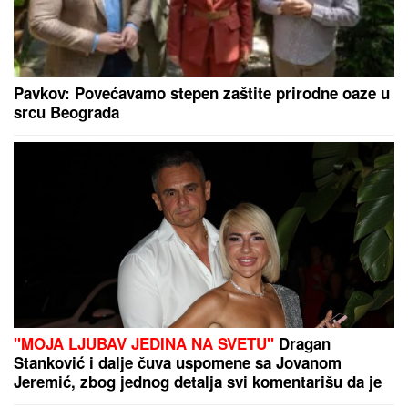
Dnevni horoskop za petak, 7. avgust: Vagi preti
LJUBAVNI ZEMLJOTRES, a rođeni u ovom znaku