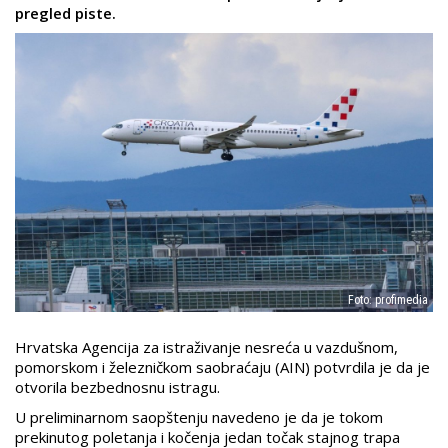
pregled piste.
Foto: profimedia
Hrvatska Agencija za istraživanje nesreća u vazdušnom,
pomorskom i železničkom saobraćaju (AIN) potvrdila je da je
otvorila bezbednosnu istragu.
U preliminarnom saopštenju navedeno je da je tokom
prekinutog poletanja i kočenja jedan točak stajnog trapa