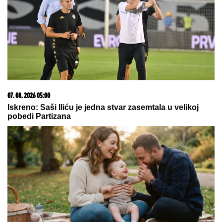
CECU NIKO NIJE PREPOZNAO NA AERODROMU
Leti iz Malage za Beograd: Kačket na glavi, atlet
majica i naočare (FOTO)