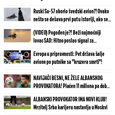
Ruski Su-57 oborio švedski avion?! Ovako
nešto se dešava prvi put u istoriji, ako se
ispostavi da je istina...
(VIDEO) Pogođen je?! Beži najmoćniji
lovac SAD: Hitno poslao signal za
opasnost i naglo promenio kurs
Evropa u pripravnosti: Pet država šalje
avione po putnike sa "kruzera smrti"!
NAVIJAČI BESNI, NE ŽELE ALBANSKOG
PROVOKATORA! Plaćen 11 miliona pa dobio
brutalnu poruku
ALBANSKI PROVOKATOR IMA NOVI KLUB!
Mrzitelj Srba karijeru nastavlja u Moskvi