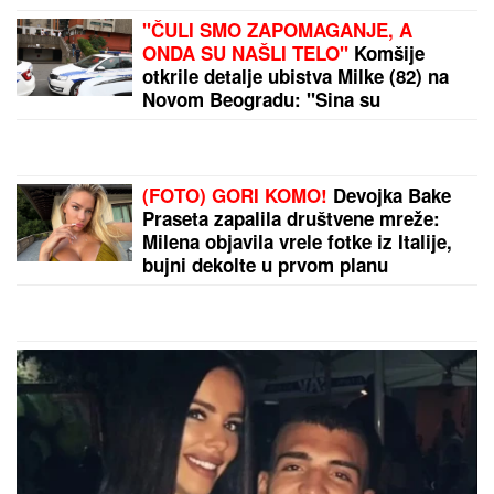
"ZLOČESTA, LJUBOMORNA BABA"
Dara Bubamara UZVRATILA Cakani
na prozivke, pa progovorila o dečku i
šokirala komentarom o Seki Aleksić
(VIDEO)