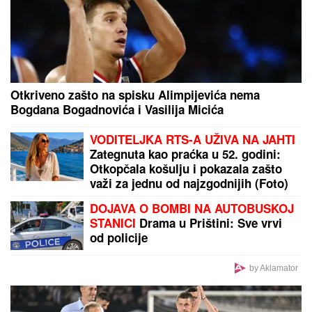
Otkriveno koliko je Dragan Stanković STARIJI OD
VERENICE Aleksandre: Krili mesecima ovaj
podatak, sada se sve saznalo
by Aklamator
PREPORUKA ZA VAS