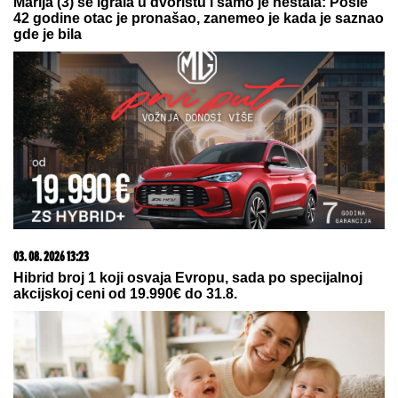
"ČULI SMO ZAPOMAGANJE, A
ONDA SU NAŠLI TELO"
Komšije
otkrile detalje ubistva Milke (82) na
Novom Beogradu: "Sina su
izbegavali..."
(FOTO) GORI KOMO!
Devojka Bake
Praseta zapalila društvene mreže:
Milena objavila vrele fotke iz Italije,