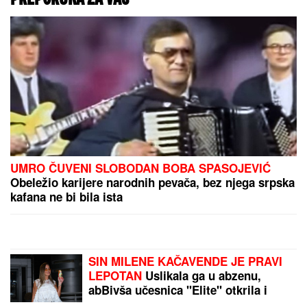
OGLASILA SE TANJA
SAVIĆ NAKON ŠTO JE
BRŽE-BOLJE PREKINULA
KONCERT
"Meni to
mnogo znači", čim je
shvatila da situacija
IZMIČE KONTROLI morala
da reaguje
IZ RAVNE VOJVODINE
PRAVAC NA KANG JACE: