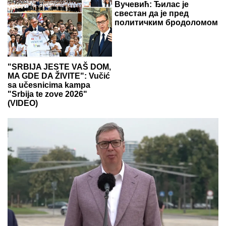
Вучевић: Ђилас је
свестан да је пред
политичким бродоломом
"SRBIJA JESTE VAŠ DOM,
MA GDE DA ŽIVITE": Vučić
sa učesnicima kampa
"Srbija te zove 2026"
(VIDEO)