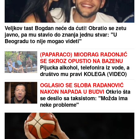
Pavkov: Povećavamo stepen zaštite prirodne oaze u
srcu Beograda
"MOJA LJUBAV JEDINA NA SVETU"
Dragan
Stanković i dalje čuva uspomene sa Jovanom
Jeremić, zbog jednog detalja svi komentarišu da je
nije preboleo