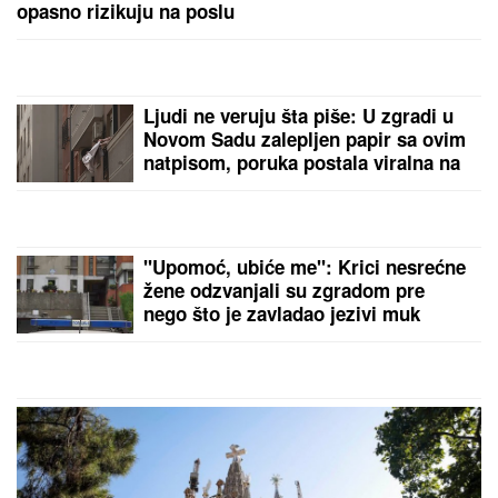
UMRO ČUVENI SLOBODAN BOBA SPASOJEVIĆ
Obeležio karijere narodnih pevača, bez njega srpska
kafana ne bi bila ista
SIN MILENE KAČAVENDE JE PRAVI
LEPOTAN
Uslikala ga u abzenu,
abBivša učesnica "Elite" otkrila i
čimese bave njeni naslednici - ovo je