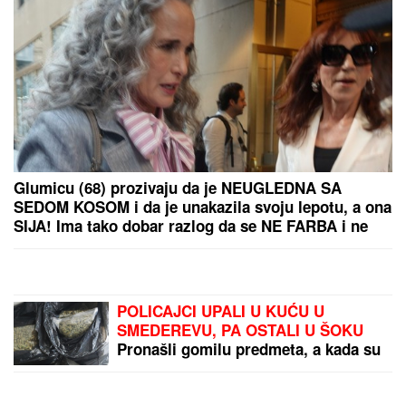
BIVŠI FUDBALER
PARTIZANA IMA NOVI
KLUB!
Samed Baždar
potpisao
KRATAK ŠORTS OTKRIO
CELU BUTINU:
Milena
Popović dala sebi oduška
u bašti restorana, SVI