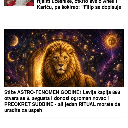
(FOTO) NALAZI SE DALEKO OD BEOGRADA
Prva
objava Jelene Radanović nakon što joj je Ana
Nikolić pretila zbog Raleta - poslala joj jezive
poruke