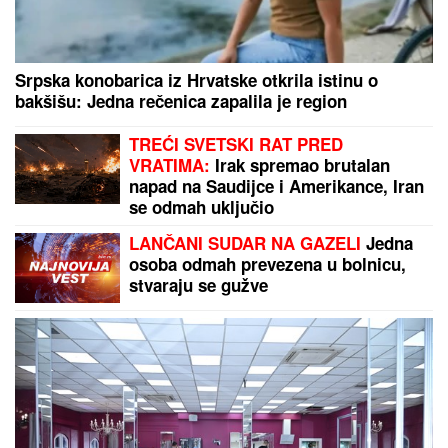
Vaterpolo poslastica za ceo region, Srbija slavila i
čeka Hrvatsku u borbi za svetsku medalju
"NJU TREBA LEČITI"
Marija Kulić se oglasila nakon
pomirenja Miljane i Zole: Pokazala kakve poruke
dobija i otkrila sve o njihovom odnosu