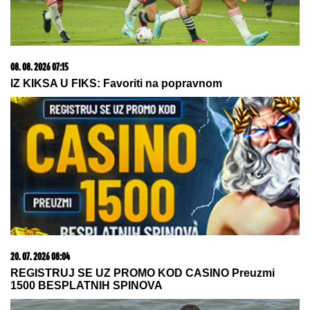
Srpska konobarica iz Hrvatske otkrila istinu o
bakšišu: Jedna rečenica zapalila je region
TREĆI SVETSKI RAT PRED
VRATIMA:
Irak spremao brutalan
napad na Saudijce i Amerikance, Iran
se odmah uključio
LANČANI SUDAR NA GAZELI
Jedna
osoba odmah prevezena u bolnicu,
stvaraju se gužve