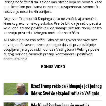
Peking neće želeti da izgleda kao strana koja se povlači. Zato
se u kineskim porukama insistira na uzajamnosti, ravnoteži i
rešavanju necarinskih barijera.
Dogovor Trampa i Si Đinpinga zato ne znači kraj američko-
kineskog ekonomskog sukoba. Pre će biti da je reč o pauzi u
kojoj obe strane pokušavaju da smanje pritisak, dobiju nešto
za svoju privredu i izbegnu novi udar na tržišta.
Ali i takva pauza ima težinu. Ako se pregovori nastave bez
novog zaoštravanja, svet bi mogao da vidi prvo ozbiljnije
otopljavanje trgovinskih odnosa Vašingtona i Pekinga posle
dugog perioda carinskih pretnji, kontramera i političkog
nadmudrivanja.
BONUS VIDEO
Užas! Tramp rešio da kidnapuje još jednog
lidera: Svet će eksplodirati ako Vašignton
ovo sprovede u delo