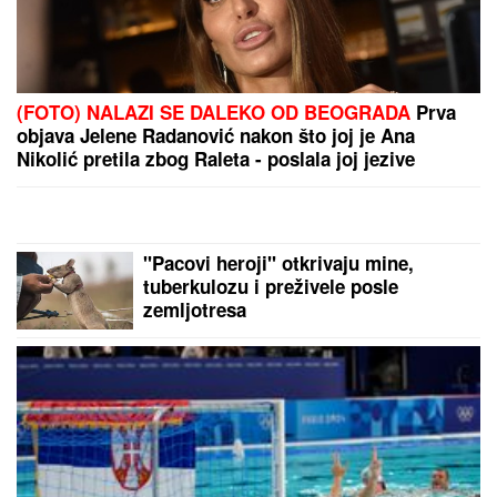
(VIDEO) SPECIJALCI GA JURE PO
DVORIŠTU I IMANJU! U
Valjevu
uhapšen begunac za kojim je bila
raspisana potraga: Objavljen
dramatičan snimak akcije