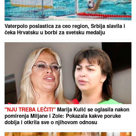
"VOLIM STARIJE DEVOJKE"
Mina i Viktor
progovorili o PRESELJENJU I BRAKU, pa OPLELI
po rijaliti učesnicima: "Ledena kraljica je opelješila
deda Daneta (VIDEO)