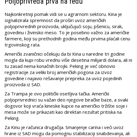
Poljoprivreda prva na redu
Najkonkretniji pomak vidi se u agrarnom sektoru. Kina je
signalizirala spremnost da proširi uvoz američkih
poljoprivrednih proizvoda, uključujući soju, pšenicu, sirak,
govedinu i živinsko meso. To je posebno važno za američke
farmere, koji su prethodnih godina među prvima plaćali cenu
trgovinskog rata.
Američki zvaničnici očekuju da bi Kina u naredne tri godine
mogla da kupi robu vrednu više desetina milijardi dolara, ali ni
tu zasad nema konačnih brojki. Peking je već obnovio
registracije za veliki broj američkih pogona za izvoz
govedine i najavio rešavanje prepreka za uvoz pojedinih
proizvoda iz SAD.
Za Trampa je ovo politički osetljiva tačka. Američki
poljoprivrednici su važan deo njegove biračke baze, a svaki
dogovor koji vraća kineske kupce na američko tržište soje i
mesa može se prikazati kao direktan rezultat pritiska na
Peking.
Za Kinu je računica drugačija. Smanjenje carina i veći uvoz
hrane iz SAD mogu da pomognu stabilizaciji snabdevanja, ali