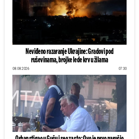
Neviđeno razaranje Ukrajine: Gradovi pod
ruševinama, brojke lede krv u žilama
08.08.2026
07:30
Orban stigao u Guču i seo za sto: Ovo je prvo naručio