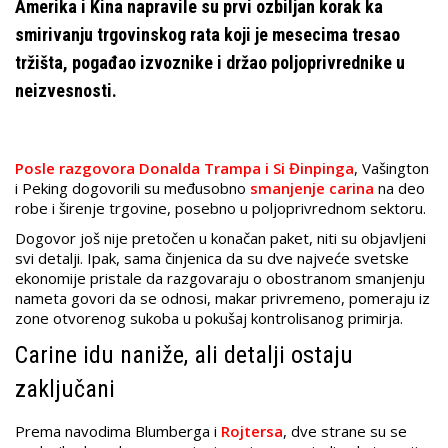
Amerika i Kina napravile su prvi ozbiljan korak ka
smirivanju trgovinskog rata koji je mesecima tresao
tržišta, pogađao izvoznike i držao poljoprivrednike u
neizvesnosti.
Posle razgovora Donalda Trampa i Si Đinpinga
, Vašington
i Peking dogovorili su međusobno
smanjenje carina
na deo
robe i širenje trgovine, posebno u poljoprivrednom sektoru.
Dogovor još nije pretočen u konačan paket, niti su objavljeni
svi detalji. Ipak, sama činjenica da su dve najveće svetske
ekonomije pristale da razgovaraju o obostranom smanjenju
nameta govori da se odnosi, makar privremeno, pomeraju iz
zone otvorenog sukoba u pokušaj kontrolisanog primirja.
Carine idu naniže, ali detalji ostaju
zaključani
Prema navodima Blumberga i
Rojtersa
, dve strane su se