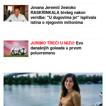
"Pacovi heroji" otkrivaju mine,
tuberkulozu i preživele posle
zemljotresa