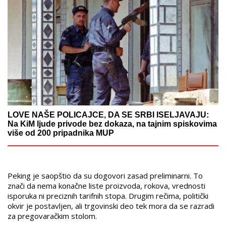
LOVE NAŠE POLICAJCE, DA SE SRBI ISELJAVAJU:
Na KiM ljude privode bez dokaza, na tajnim spiskovima
više od 200 pripadnika MUP
Peking je saopštio da su dogovori zasad preliminarni. To
znači da nema konačne liste proizvoda, rokova, vrednosti
isporuka ni preciznih tarifnih stopa. Drugim rečima, politički
okvir je postavljen, ali trgovinski deo tek mora da se razradi
za pregovaračkim stolom.