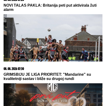
rijaliti učesnike, otkrio sve o Aneli i
Kariću, pa šokirao: "Filip se dopisuje
sa pevačicom"
Stiže ASTRO-FENOMEN GODINE! Lavlja kapija 888
otvara se 8. avgusta i donosi ogroman novac i
PREOKRET SUDBINE - ali jedan RITUAL morate da
uradite za uspeh