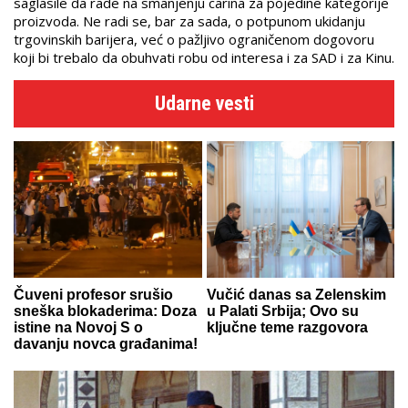
saglasile da rade na smanjenju carina za pojedine kategorije
proizvoda. Ne radi se, bar za sada, o potpunom ukidanju
trgovinskih barijera, već o pažljivo ograničenom dogovoru
koji bi trebalo da obuhvati robu od interesa i za SAD i za Kinu.
Udarne vesti
Čuveni profesor srušio
Vučić danas sa Zelenskim
sneška blokaderima: Doza
u Palati Srbija; Ovo su
istine na Novoj S o
ključne teme razgovora
davanju novca građanima!