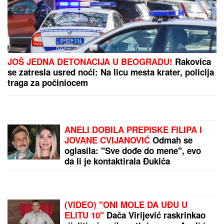
JUČE SMO PROŠLI!
Evo današnjeg
3+ tiketa redakcija Tipa