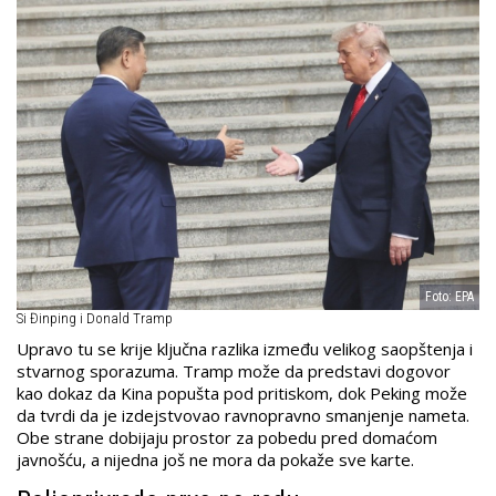
Foto: EPA
Si Đinping i Donald Tramp
Upravo tu se krije ključna razlika između velikog saopštenja i
stvarnog sporazuma. Tramp može da predstavi dogovor
kao dokaz da Kina popušta pod pritiskom, dok Peking može
da tvrdi da je izdejstvovao ravnopravno smanjenje nameta.
Obe strane dobijaju prostor za pobedu pred domaćom
javnošću, a nijedna još ne mora da pokaže sve karte.