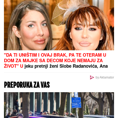
"Zvezda mi nije isplatila osam
plata"! Rajaković otkrio zašto je
napustio crveno-bele