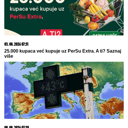
JOŠ JEDNA DETONACIJA U BEOGRADU!
Rakovica
se zatresla usred noći: Na licu mesta krater, policija
traga za počiniocem
ANELI DOBILA PREPISKE FILIPA I
JOVANE CVIJANOVIĆ
Odmah se
oglasila: "Sve dođe do mene", evo
da li je kontaktirala Đukića
(VIDEO) "ONI MOLE DA UĐU U
ELITU 10"
Dača Virijević raskrinkao