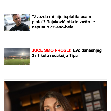
SEDOM KOSOM i da je unakazila svoju lepotu, a ona
SIJA! Ima tako dobar razlog da se NE FARBA i ne
mari za komentare
POLICAJCI UPALI U KUĆU U
SMEDEREVU, PA OSTALI U ŠOKU
Pronašli gomilu predmeta, a kada su
ugledali OVO odmah je usledilo
hapšenje