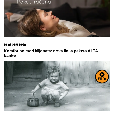
NOVI TALAS PAKLA: Britanija peti put aktivirala žuti
alarm
08. 08. 2026 07:30
VIDEO
GRIMSBIJU JE LIGA PRIORITET: "Mandarine" su
kvalitetniji sastav i bliže su drugoj rundi