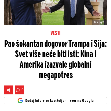
Tanjug/AP
VESTI
Pao šokantan dogovor Trampa i Sija:
Svet više neće biti isti: Kina i
Amerika izazvale globalni
megapotres
0
Dodaj Informer kao željeni izvor na Googlu