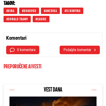
TAGOVI:
KINA
DOGOVOR
AMERIKA
SI ĐINPING
DONALD TRAMP
CARINE
Komentari
0 komentara
Pošaljite komentar
PREPORUČENE AI VESTI
VEST DANA