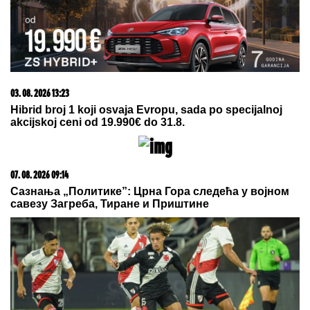
Jovana Jeremić žestoko
RASKRINKALA bivšeg nakon
veridbe: "U dugovima je!" Isplivala
istina o njegovim milionima
JURIMO TREĆI U NIZU!
Evo
današnjih goleada u prvom
poluvremenu