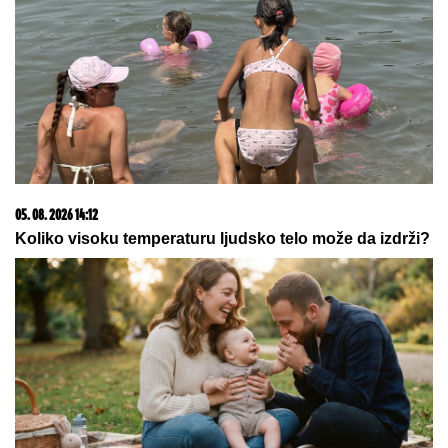
OVO JE SPISAK UČESNIKA "ELITE 10"
Haos u
najavi! Filip Car i Anđela potpisali ugovore, a šuška
se da u Belu kuću stižu i ONI
MALO ITALIJANSKO OSTRVO U ŽIŽI
SVETA:
Posle snimanja „Odiseje“
postaje prava turistička atrakcija
Sipala sam so u teglicu i dodala 3
sastojka: Hodnik mi sada miriše kao
luksuzna parfimerija
by Aklamator