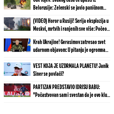
Ode Kijev! Svakog časa će upasti iz
Belorusije: Zelenski se javio paničnom
porukom, hitno se oglasio slavni general
(VIDEO) Horor u Rusiji! Serija eksplozija u
Moskvi, mrtvih i ranjenih sve više: Počeo
je nezamisliv pakao, ljudi vrište i beže sa
Krah Ukrajine! Gerasimov zatresao svet
ulica
udarnom objavom: U pitanju je ogromna
teritorija
VEST KOJA JE UZDRMALA PLANETU! Janik
Siner se povlači?
PARTIZAN PREDSTAVIO IDRISU BABU:
"Počastvovan sam i svestan da je ovo klub
sa velikom istorijom"