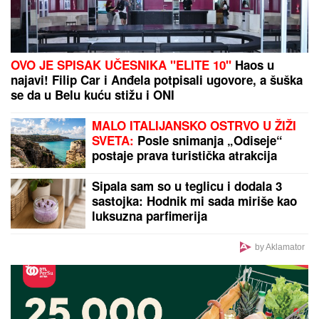
"DA TI UNIŠTIM I OVAJ BRAK, PA TE OTERAM U
DOM ZA MAJKE SA DECOM KOJE NEMAJU ZA
ŽIVOT" U
jeku pretnji ženi Slobe Radanovića, Ana
Nikolić se oglasila: "Ne govori ništa!"
by Aklamator
PREPORUKA ZA VAS