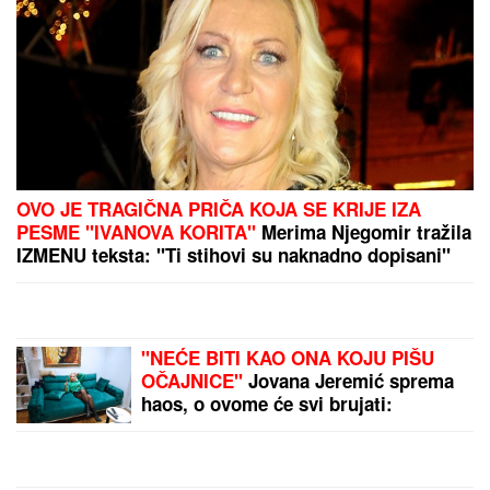
LUDNICA U MEČU
ZVEZDINIH
POTENCIJALNIH RIVALA!
Tinejdžer faca večeri,
pogodio i bivši igrač
crveno-belih
AKO GA VIDITE, ZOVITE
POLICIJU
Mladić (25)
nestao na graničnom
području, očajna
porodica moli za pomoć: