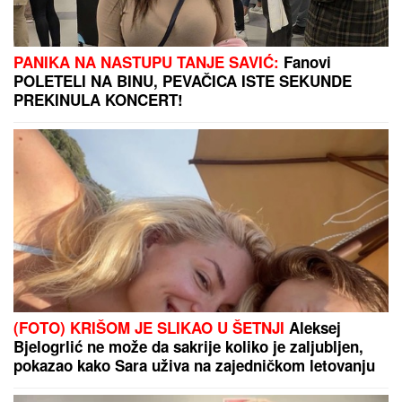
3 MESECA
Sa Jovanom bio skoro
dve godine, pa usledio krah: "Mnogo
me je koštala ta veza"
ASFALT SE TOPI NA 75 STEPENI U OVOM GRADU:
Vrućina već odnela tri života - Crveno upozorenje za
celu zemlju
SPECIJALNA VEČERA
Matora