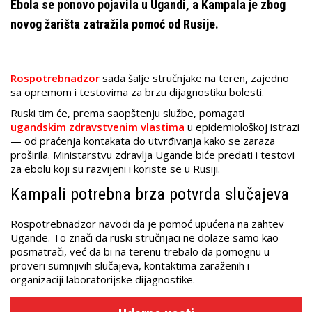
Ebola se ponovo pojavila u Ugandi, a Kampala je zbog
novog žarišta zatražila pomoć od Rusije.
Rospotrebnadzor
sada šalje stručnjake na teren, zajedno
sa opremom i testovima za brzu dijagnostiku bolesti.
Ruski tim će, prema saopštenju službe, pomagati
ugandskim zdravstvenim vlastima
u epidemiološkoj istrazi
— od praćenja kontakata do utvrđivanja kako se zaraza
proširila. Ministarstvu zdravlja Ugande biće predati i testovi
za ebolu koji su razvijeni i koriste se u Rusiji.
Kampali potrebna brza potvrda slučajeva
Rospotrebnadzor navodi da je pomoć upućena na zahtev
Ugande. To znači da ruski stručnjaci ne dolaze samo kao
posmatrači, već da bi na terenu trebalo da pomognu u
proveri sumnjivih slučajeva, kontaktima zaraženih i
organizaciji laboratorijske dijagnostike.