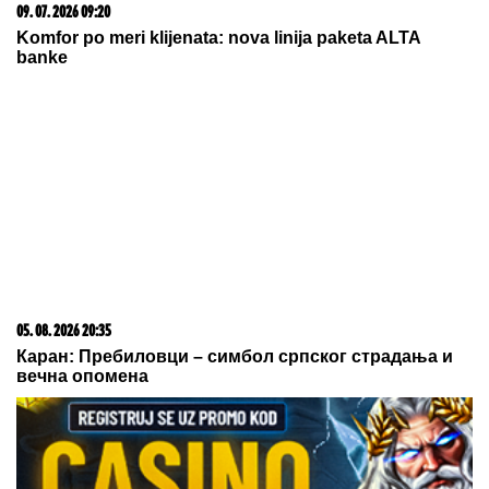
23. 07. 2026 12:47
Letnje večeri u gradu više nisu rezervisane za vikend:
Zašto sve više ljudi bira večeru koja se spontano
pretvori u druženje
03. 08. 2026 14:21
Jelena Karleuša otkrila kako teku pripreme za gala
proslavu ćerkinog punoletstva: Duško će biti finansijer,
a ja organizator