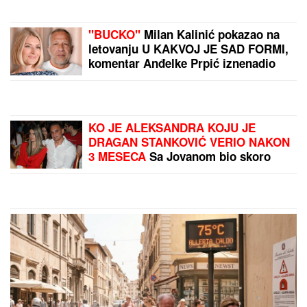
IZMENU teksta: "Ti stihovi su naknadno dopisani"
"NEĆE BITI KAO ONA KOJU PIŠU
OČAJNICE"
Jovana Jeremić sprema
haos, o ovome će svi brujati:
Potkačila bivše i sve muškarce
"AKO TO POMENEŠ OPET, NIKAD U
KUĆU NEĆEŠ DA MI UĐEŠ!"
Saša
Popović se jednom žestoko izdrao
na kuma Ćiru, razlog će vas ostaviti
u šoku: "Bilo me je sramota"