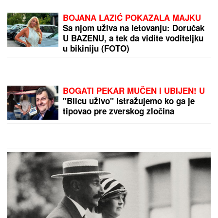
Pevačica (36) završila DOKTORSKE
STUDIJE i najobrazovanija je na
estradi, a sad sa mužem i sinom
otišla na selo: Beru maline, pokazala
kako uživaju
DRAMA NA ADI BOJANI!
Milica i
Terza se SUOČILI NA MORU:
Posvađali se nasred plaže pred
svima, evo zbog čega je odmah
nastao POTPUNI HAOS