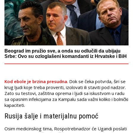
Beograd im pružio sve, a onda su odlučili da ubijaju
Srbe: Ovo su ozloglašeni komandanti iz Hrvatske i BiH
Kod ebole je brzina presudna
. Dok se čeka potvrda, širi se
krug ljudi koje treba proveriti, izolovati ili staviti pod nadzor.
Zato su testovi, zaštitna oprema i ljudi sa iskustvom u radu
sa opasnim infekcijama za Kampalu sada važni koliko i bolnički
kapaciteti.
Rusija šalje i materijalnu pomoć
Osim medicinskog tima, Rospotrebnadzor će Ugandi poslati