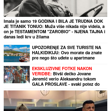
"TO JE MOJ ŽIVOT, RAZUMEĆE KAD PORASTE"
Milica Todorović prvi put o partneru, sinu Bogdanu i
povratku na scenu: "Nije lako"
BOJANA LAZIĆ POKAZALA MAJKU
Sa njom uživa na letovanju: Doručak
U BAZENU, a tek da vidite voditeljku
u bikiniju (FOTO)
BOGATI PEKAR MUČEN I UBIJEN! U
"Blicu uživo" istražujemo ko ga je