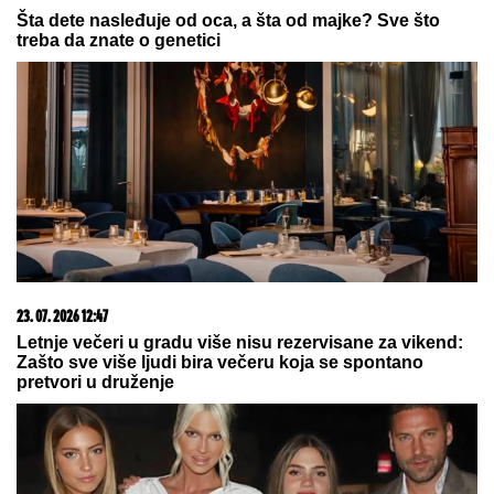
podrumu, a pojma nemaju kakvo blago imaju
05. 08. 2026 11:59
Centralna Srbija dobija bolnicu od čak 12 spratova -
država ulaže 85 miliona evra
05. 08. 2026 15:45
Сазнања „Политике”: Ко је поставио замку
Митрополиту Методију у Горњем Заостру