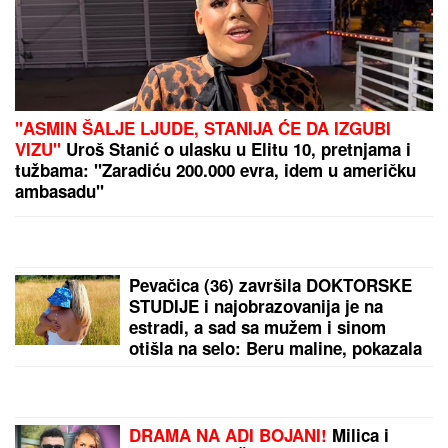
(FOTO) KRIŠOM JE SLIKAO U ŠETNJI
Aleksej
Bjelogrlić ne može da sakrije koliko je zaljubljen,
pokazao kako Sara uživa na zajedničkom letovanju
Kolica za sina Anastasije Gudelj i Nemanje koštaju