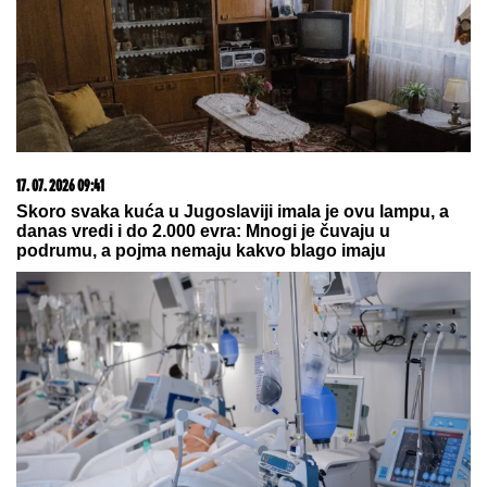
a ono što radi danima rasplakalo je
svet (VIDEO)
"NI KOD DOKTORA DA ME
ODVEDU!"
Marija Kulić HODA SA
ŠTAPOM, otkrila istinu o odnosu sa
ĆERKAMA koje ni da "mrdnu
prstom"
by Aklamator
03. 08. 2026 13:23