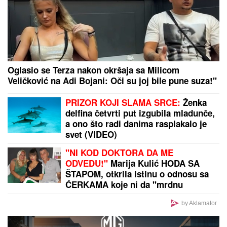
tipovao pre zverskog zločina
Imala je samo 19 GODINA I BILA JE TRUDNA DOK
JE TITANIK TONUO: Muža više nikada nije videla, a
on je TESTAMENTOM "ZAROBIO" - NJENA TAJNA i
danas ledi krv u žilama
UPOZORENjE ZA SVE TURISTE NA
HALKIDIKIJU: Ovo morate da znate