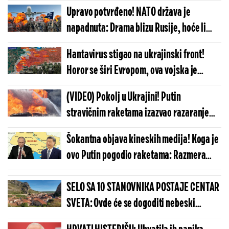
Upravo potvrđeno! NATO država je
napadnuta: Drama blizu Rusije, hoće li
Alijansa aktivirati član 5?!
Hantavirus stigao na ukrajinski front!
Horor se širi Evropom, ova vojska je
masovno zaražena - ako krene ka
(VIDEO) Pokolj u Ukrajini! Putin
zapadu...
stravičnim raketama izazvao razaranje
nesvakidašnjih razmera: Snimci lede krv u
Šokantna objava kineskih medija! Koga je
žilama
ovo Putin pogodio raketama: Razmera
uništenja je jeziva, izvršio je brutalnu
odmazdu
SELO SA 10 STANOVNIKA POSTAJE CENTAR
SVETA: Ovde će se dogoditi nebeski
spektakl koji se čeka više od 100 godina