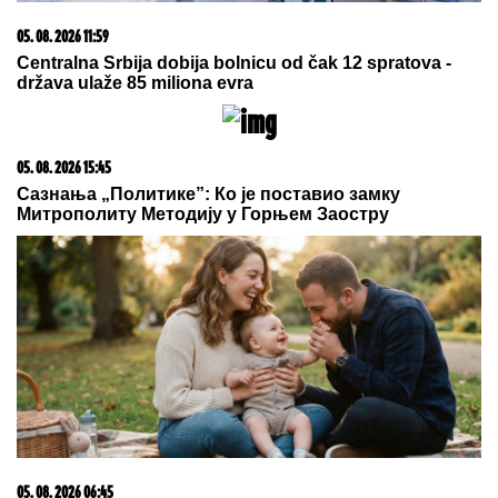
Hibrid broj 1 koji osvaja Evropu, sada po specijalnoj
akcijskoj ceni od 19.990€ do 31.8.
05. 08. 2026 19:33
Градоначелник Зубиног Потока са замеником шефа
УНМИК-а: Потребна снажнија заштита Срба
17. 07. 2026 09:41
Skoro svaka kuća u Jugoslaviji imala je ovu lampu, a
danas vredi i do 2.000 evra: Mnogi je čuvaju u