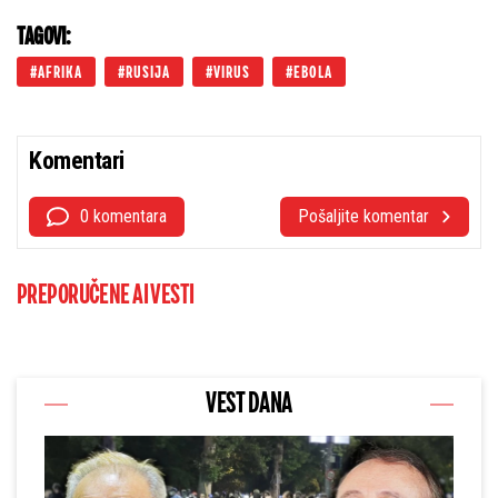
TAGOVI:
AFRIKA
RUSIJA
VIRUS
EBOLA
Komentari
0 komentara
Pošaljite komentar
PREPORUČENE AI VESTI
VEST DANA