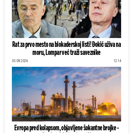
Rat za prvo mesto na blokaderskoj listi! Đokić uživa na
moru, Lompar već traži saveznike
05.08.2026
12:14
Evropa pred kolapsom, objavljene šokantne brojke -