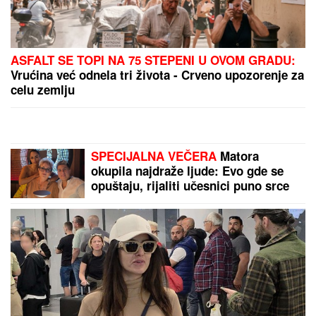
"ASMIN ŠALJE LJUDE, STANIJA ĆE DA IZGUBI
VIZU"
Uroš Stanić o ulasku u Elitu 10, pretnjama i
tužbama: "Zaradiću 200.000 evra, idem u američku
ambasadu"
"BUCKO"
Milan Kalinić pokazao na
letovanju U KAKVOJ JE SAD FORMI,
komentar Anđelke Prpić iznenadio
sve! Ne vraća mu se u Srbiju: "Imaš
li ti kuću?" (FOTO)
KO JE ALEKSANDRA KOJU JE
DRAGAN STANKOVIĆ VERIO NAKON