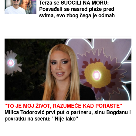
kao polovan automobil: Cena iznenadila sve, a tek
izgled
by Aklamator
PREPORUKA ZA VAS
"ASMIN ŠALJE LJUDE, STANIJA ĆE DA IZGUBI
VIZU"
Uroš Stanić o ulasku u Elitu 10, pretnjama i
tužbama: "Zaradiću 200.000 evra, idem u američku
ambasadu"