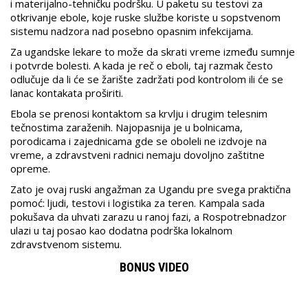
i materijalno-tehničku podršku. U paketu su testovi za
otkrivanje ebole, koje ruske službe koriste u sopstvenom
sistemu nadzora nad posebno opasnim infekcijama.
Za ugandske lekare to može da skrati vreme između sumnje
i potvrde bolesti. A kada je reč o eboli, taj razmak često
odlučuje da li će se žarište zadržati pod kontrolom ili će se
lanac kontakata proširiti.
Ebola se prenosi kontaktom sa krvlju i drugim telesnim
tečnostima zaraženih. Najopasnija je u bolnicama,
porodicama i zajednicama gde se oboleli ne izdvoje na
vreme, a zdravstveni radnici nemaju dovoljno zaštitne
opreme.
Zato je ovaj ruski angažman za Ugandu pre svega praktična
pomoć: ljudi, testovi i logistika za teren. Kampala sada
pokušava da uhvati zarazu u ranoj fazi, a Rospotrebnadzor
ulazi u taj posao kao dodatna podrška lokalnom
zdravstvenom sistemu.
BONUS VIDEO