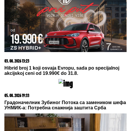
pre nego što uđete u apartmane
EKSKLUZIVNE FOTKE NAKON
VERIDBE:
Bivši dečko Jovane
Jeremić verio Aleksandru tokom
GALA PROSLAVE - svaki potez do
detalja isplanirao! (VIDEO)
Oglasio se Terza nakon okršaja sa Milicom
Veličković na Adi Bojani: Oči su joj bile pune suza!"
PRIZOR KOJI SLAMA SRCE:
Ženka
delfina četvrti put izgubila mladunče,