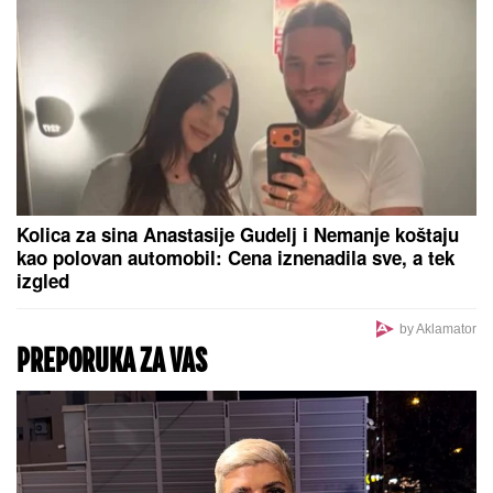
okupila najdraže ljude: Evo gde se
opuštaju, rijaliti učesnici puno srce
(FOTO)
PANIKA NA NASTUPU TANJE SAVIĆ:
Fanovi
POLETELI NA BINU, PEVAČICA ISTE SEKUNDE
PREKINULA KONCERT!