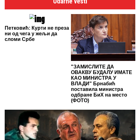
Udarne vesti
Петковић: Курти не преза
ни од чега у жељи да
сломи Србе
"ЗАМИСЛИТЕ ДА
ОВАКВУ БУДАЛУ ИМАТЕ
КАО МИНИСТРА У
ВЛАДИ" Брнабић
поставила министра
одбране БиХ на место
(ФОТО)