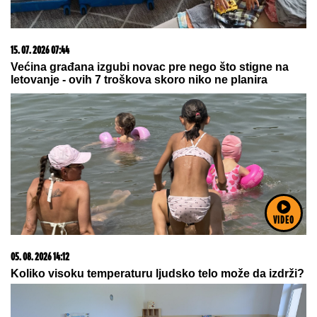
03. 08. 2026 07:31
25.000 kupaca već kupuje uz PerSu Extra. A ti? Saznaj
više
VIDEO
05. 08. 2026 15:07
Петковић: Курти не преза ни од чега у жељи да
сломи Србе