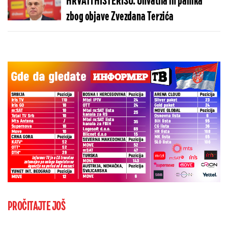
HRVATI HISTERIŠU: Uhvatila ih panika
zbog objave Zvezdana Terzića
PROČITAJTE JOŠ