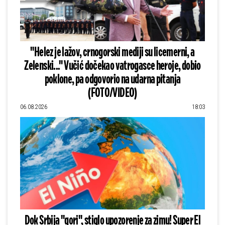
"Helez je lažov, crnogorski mediji su licemerni, a
Zelenski..." Vučić dočekao vatrogasce heroje, dobio
poklone, pa odgovorio na udarna pitanja
(FOTO/VIDEO)
06.08.2026
18:03
Dok Srbija "gori", stiglo upozorenje za zimu! Super El