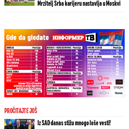
Mrzitelj Srba karijeru nastavlja u Moskvi
PROČITAJTE JOŠ
Iz SAD danas stižu mnogo loše vesti!