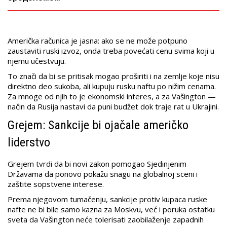
Američka računica je jasna: ako se ne može potpuno
zaustaviti ruski izvoz, onda treba povećati cenu svima koji u
njemu učestvuju.
To znači da bi se pritisak mogao proširiti i na zemlje koje nisu
direktno deo sukoba, ali kupuju rusku naftu po nižim cenama.
Za mnoge od njih to je ekonomski interes, a za Vašington —
način da Rusija nastavi da puni budžet dok traje rat u Ukrajini.
Grejem: Sankcije bi ojačale američko
liderstvo
Grejem tvrdi da bi novi zakon pomogao Sjedinjenim
Državama da ponovo pokažu snagu na globalnoj sceni i
zaštite sopstvene interese.
Prema njegovom tumačenju, sankcije protiv kupaca ruske
nafte ne bi bile samo kazna za Moskvu, već i poruka ostatku
sveta da Vašington neće tolerisati zaobilaženje zapadnih