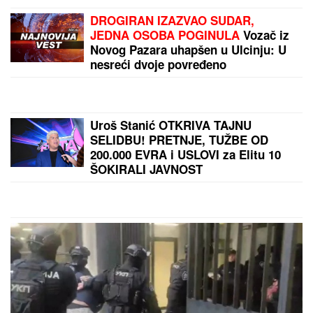
DROGIRAN IZAZVAO SUDAR,
JEDNA OSOBA POGINULA
Vozač iz
Novog Pazara uhapšen u Ulcinju: U
nesreći dvoje povređeno
Uroš Stanić OTKRIVA TAJNU
SELIDBU! PRETNJE, TUŽBE OD
200.000 EVRA i USLOVI za Elitu 10
ŠOKIRALI JAVNOST