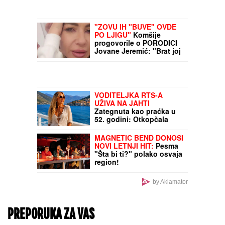
"ZOVU IH "BUVE" OVDE
PO LJIGU"
Komšije
progovorile o PORODICI
Jovane Jeremić: "Brat joj
je otišao, jer se posvađao
sa roditeljima"
VODITELJKA RTS-A
UŽIVA NA JAHTI
Zategnuta kao praćka u
52. godini: Otkopčala
košulju i pokazala zašto
važi za jednu od
MAGNETIC BEND DONOSI
najzgodnijih (Foto)
NOVI LETNJI HIT:
Pesma
"Šta bi ti?" polako osvaja
region!
by Aklamator
PREPORUKA ZA VAS