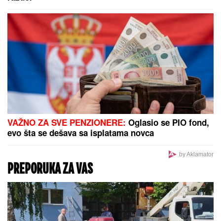
VAŽNO ZA SVE PENZIONERE:
Oglasio se PIO fond,
evo šta se dešava sa isplatama novca
by Aklamator
PREPORUKA ZA VAS