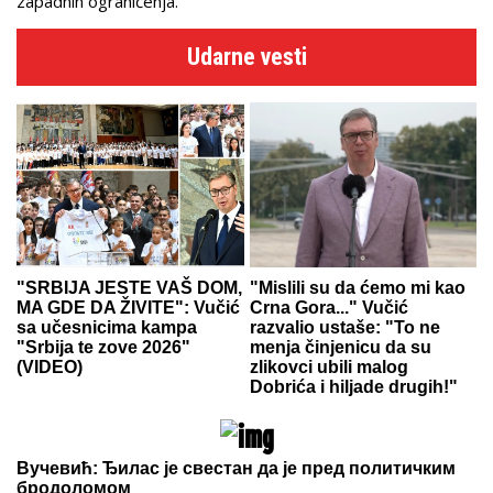
zapadnih ograničenja.
Udarne vesti
"SRBIJA JESTE VAŠ DOM,
"Mislili su da ćemo mi kao
MA GDE DA ŽIVITE": Vučić
Crna Gora..." Vučić
sa učesnicima kampa
razvalio ustaše: "To ne
"Srbija te zove 2026"
menja činjenicu da su
(VIDEO)
zlikovci ubili malog
Dobrića i hiljade drugih!"
Вучевић: Ђилас је свестан да је пред политичким
бродоломом