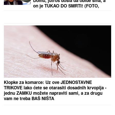
Domu, jutros došla da obiđe sina, a
on je TUKAO DO SMRTI! (FOTO,
VIDEO)
Klopke za komarce: Uz ove JEDNOSTAVNE
TRIKOVE lako ćete se otarasiti dosadnih krvopija -
jednu ZAMKU možete napraviti sami, a za drugu
vam ne treba BAŠ NIŠTA