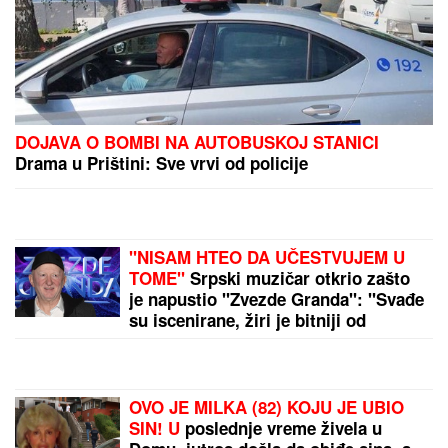
DOJAVA O BOMBI NA AUTOBUSKOJ STANICI
Drama u Prištini: Sve vrvi od policije
"NISAM HTEO DA UČESTVUJEM U
TOME"
Srpski muzičar otkrio zašto
je napustio "Zvezde Granda": "Svađe
su iscenirane, žiri je bitniji od
takmičara"
OVO JE MILKA (82) KOJU JE UBIO
SIN! U
poslednje vreme živela u