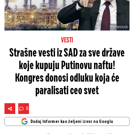
Shutterstock
VESTI
Strašne vesti iz SAD za sve države
koje kupuju Putinovu naftu!
Kongres donosi odluku koja će
paralisati ceo svet
0
Dodaj Informer kao željeni izvor na Googlu