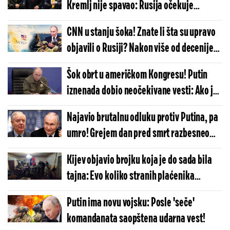
Kremlj nije spavao: Rusija očekuje
najgore, poznat prvi potez Zelenskog i
CNN u stanju šoka! Znate li šta su upravo
vrha američke vlasti
objavili o Rusiji? Nakon više od decenije
rata i sankcija, dogodilo se čudo
Šok obrt u američkom Kongresu! Putin
iznenada dobio neočekivane vesti: Ako je
od nekog očekivao podršku, od njih nije...
Najavio brutalnu odluku protiv Putina, pa
umro! Grejem dan pred smrt razbesneo
Rusiju - hoće li Tramp ovo sprovesti?!
Kijev objavio brojku koja je do sada bila
tajna: Evo koliko stranih plaćenika
trenutno ratuje protiv Putina!
Putin ima novu vojsku: Posle 'seče'
komandanata saopštena udarna vest!