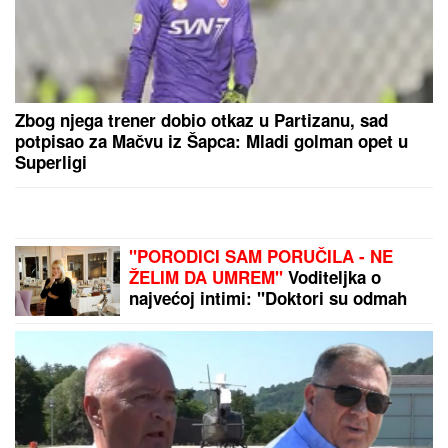
Zbog njega trener dobio otkaz u Partizanu, sad
potpisao za Mačvu iz Šapca: Mladi golman opet u
Superligi
"PORODICI SAM PORUČILA - NE
ŽELIM DA UMREM"
Voditeljka o
najvećoj intimi: "Doktori su odmah
zakazali operaciju kad su shvatili
stanje stvari", ovo je samo jednom
pričala