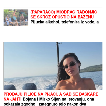
(PAPARACO) MIODRAG RADONJIĆ
SE SKROZ OPUSTIO NA BAZENU
Pijucka alkohol, telefonira iz vode, a
društvo mu pravi KOLEGA (VIDEO)
PRODAJU PILIĆE NA PIJACI, A SAD SE BAŠKARE
NA JAHTI
Bojana i Mirko Šijan na letovanju, ona
pokazala zgodno i zategnuto telo nakon dva