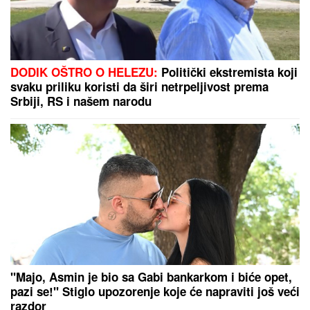
DODIK OŠTRO O HELEZU:
Politički ekstremista koji
svaku priliku koristi da širi netrpeljivost prema
Srbiji, RS i našem narodu
"Majo, Asmin je bio sa Gabi bankarkom i biće opet,
pazi se!" Stiglo upozorenje koje će napraviti još veći
razdor