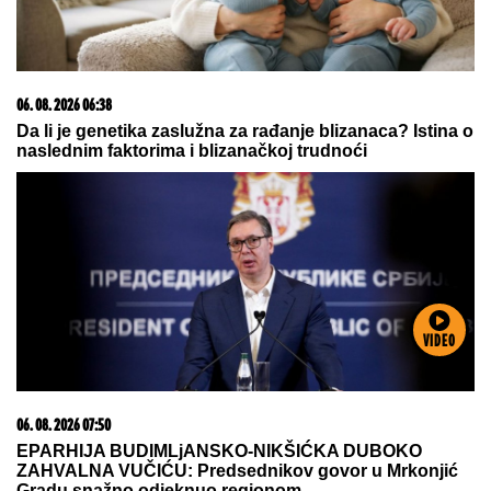
06. 08. 2026 06:38
Da li je genetika zaslužna za rađanje blizanaca? Istina o
naslednim faktorima i blizanačkoj trudnoći
VIDEO
06. 08. 2026 07:50
EPARHIJA BUDIMLjANSKO-NIKŠIĆKA DUBOKO
ZAHVALNA VUČIĆU: Predsednikov govor u Mrkonjić
Gradu snažno odjeknuo regionom