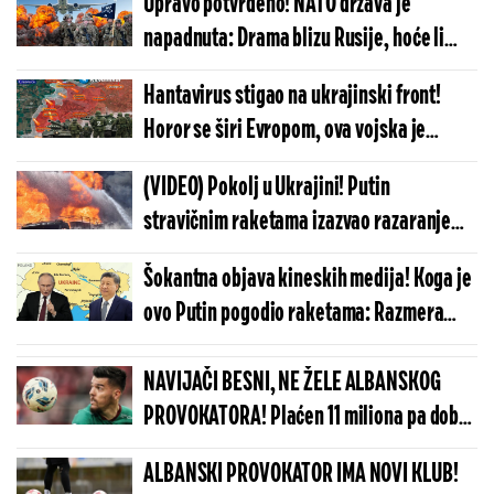
Upravo potvrđeno! NATO država je
napadnuta: Drama blizu Rusije, hoće li
Alijansa aktivirati član 5?!
Hantavirus stigao na ukrajinski front!
Horor se širi Evropom, ova vojska je
masovno zaražena - ako krene ka
(VIDEO) Pokolj u Ukrajini! Putin
zapadu...
stravičnim raketama izazvao razaranje
nesvakidašnjih razmera: Snimci lede krv u
Šokantna objava kineskih medija! Koga je
žilama
ovo Putin pogodio raketama: Razmera
uništenja je jeziva, izvršio je brutalnu
odmazdu
NAVIJAČI BESNI, NE ŽELE ALBANSKOG
PROVOKATORA! Plaćen 11 miliona pa dobio
brutalnu poruku
ALBANSKI PROVOKATOR IMA NOVI KLUB!