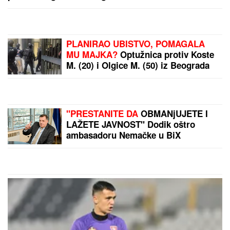
porođaja (FOTO)
PLANIRAO UBISTVO, POMAGALA
MU MAJKA?
Optužnica protiv Koste
M. (20) i Olgice M. (50) iz Beograda
"PRESTANITE DA
OBMANjUJETE I
LAŽETE JAVNOST" Dodik oštro
ambasadoru Nemačke u BiX