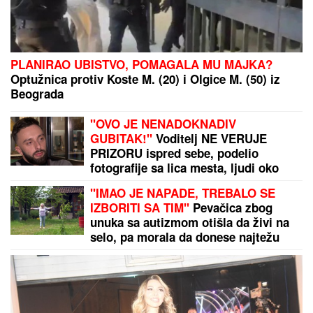
PLANIRAO UBISTVO, POMAGALA MU MAJKA?
Optužnica protiv Koste M. (20) i Olgice M. (50) iz
Beograda
"OVO JE NENADOKNADIV
GUBITAK!"
Voditelj NE VERUJE
PRIZORU ispred sebe, podelio
fotografije sa lica mesta, ljudi oko
njega u panici! (FOTO)
"IMAO JE NAPADE, TREBALO SE
IZBORITI SA TIM"
Pevačica zbog
unuka sa autizmom otišla da živi na
selo, pa morala da donese najtežu
odluku: "Postao je agresivan"