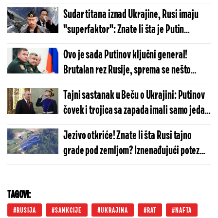
Sudar titana iznad Ukrajine, Rusi imaju
"superfaktor": Znate li šta je Putin
napravio?
Ovo je sada Putinov ključni general!
Brutalan rez Rusije, sprema se nešto
krupno u Ukrajini?
Tajni sastanak u Beču o Ukrajini: Putinov
čovek i trojica sa zapada imali samo jedan
zadatak
Jezivo otkriće! Znate li šta Rusi tajno
grade pod zemljom? Iznenađujući potez
Moskve najavljuje dramatičan scenario
TAGOVI:
RUSIJA
SANKCIJE
UKRAJINA
RAT
NAFTA