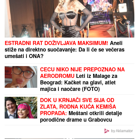
ESTRADNI RAT DOŽIVLJAVA MAKSIMUM!
Aneli
stiže na direktno suočavanje: Da li će se večeras
umešati i ONA?
CECU NIKO NIJE PREPOZNAO NA
AERODROMU
Leti iz Malage za
Beograd: Kačket na glavi, atlet
majica i naočare (FOTO)
DOK U KRNJAČI SVE SIJA OD
ZLATA, RODNA KUĆA KEMIŠA
PROPADA:
Meštani otkrili detalje
porodične drame u Grabovcu
by Aklamator