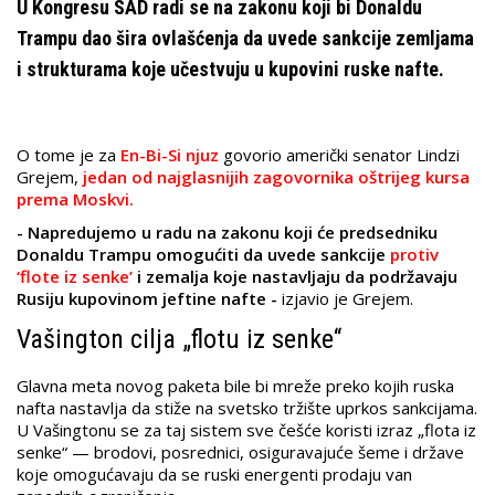
U Kongresu SAD radi se na zakonu koji bi Donaldu
Trampu dao šira ovlašćenja da uvede sankcije zemljama
i strukturama koje učestvuju u kupovini ruske nafte.
O tome je za
En-Bi-Si njuz
govorio američki senator Lindzi
Grejem,
jedan od najglasnijih zagovornika oštrijeg kursa
prema Moskvi.
- Napredujemo u radu na zakonu koji će predsedniku
Donaldu Trampu omogućiti da uvede sankcije
protiv
‘flote iz senke’
i zemalja koje nastavljaju da podržavaju
Rusiju kupovinom jeftine nafte -
izjavio je Grejem.
Vašington cilja „flotu iz senke“
Glavna meta novog paketa bile bi mreže preko kojih ruska
nafta nastavlja da stiže na svetsko tržište uprkos sankcijama.
U Vašingtonu se za taj sistem sve češće koristi izraz „flota iz
senke“ — brodovi, posrednici, osiguravajuće šeme i države
koje omogućavaju da se ruski energenti prodaju van