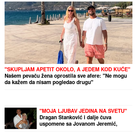
"SKUPLJAM APETIT OKOLO, A JEDEM KOD KUĆE"
Našem pevaču žena oprostila sve afere: "Ne mogu
da kažem da nisam pogledao drugu"
"MOJA LJUBAV JEDINA NA SVETU"
Dragan Stanković i dalje čuva
uspomene sa Jovanom Jeremić,
zbog jednog detalja svi komentarišu
da je nije preboleo