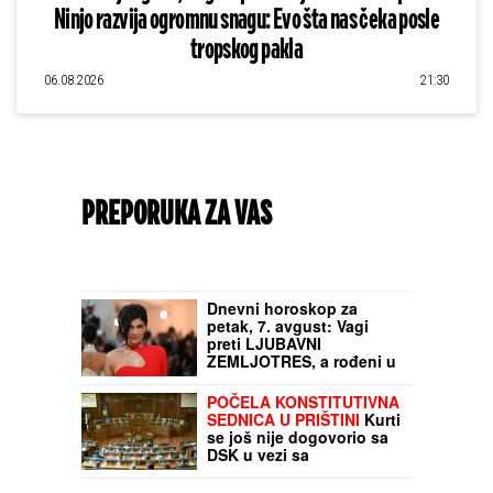
Ninjo razvija ogromnu snagu: Evo šta nas čeka posle
tropskog pakla
06.08.2026
21:30
PREPORUKA ZA VAS
Dnevni horoskop za
petak, 7. avgust: Vagi
preti LJUBAVNI
ZEMLJOTRES, a rođeni u
ovom znaku opasno
rizikuju na poslu
POČELA KONSTITUTIVNA
SEDNICA U PRIŠTINI
Kurti
se još nije dogovorio sa
DSK u vezi sa
predsednikom tzv.
Kosova?