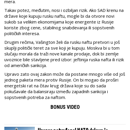
mera.
Takav potez, međutim, nosi i ozbiljan rizik. Ako SAD krenu na
države koje kupuju rusku naftu, mogle bi da otvore novi
sukob sa velikim ekonomijama koje energente iz Rusije
koriste zbog cene, stabilnog snabdevanja ili sopstvenih
političkih interesa.
Drugim rečima, Vašington želi da rusku naftu pretvori u još
skuplji politički teret za sve koji je kupuju. Moskva bi u tom
slučaju morala da traži nove kanale prodaje, dok bi zemlje
uvoznice bile stavljene pred izbor: jeftinija ruska nafta ili rizik
od američkih sankcija.
Upravo zato ovaj zakon može da postane mnogo više od još
jednog paketa mera protiv Rusije. On bi mogao da proširi
energetski rat na čitav krug država koje su do sada
pokušavale da balansiraju između zapadnih sankcija i
sopstvenih potreba za naftom.
BONUS VIDEO