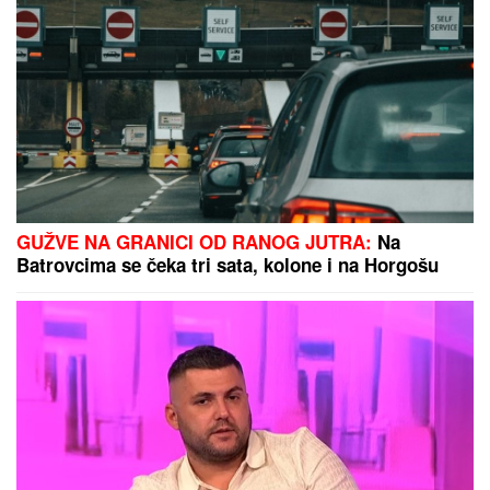
Marina Tucaković iznajmljivala stan gde je čuvala
stvari vredne milion evra, otkriveni detalji: "Futa je
sve to stavio u crne kese"