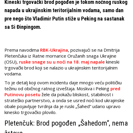
Kineski trgovački brod pogođen je tokom noćnog ruskog
napada u ukrajinskim teritorijalnim vodama, samo dan
pre nego što Vladimir Putin stiže u Peking na sastanak
sa Si Đinpingom.
Prema navodima
RBK-Ukrajina
, pozivajući se na Dmitrija
Pletenčuka iz Ratne mornarice Oružanih snaga Ukrajine
(OSU)
, ruske snage su u noći na 18. maj napale
kineski
trgovački brod koji se nalazio u ukrajinskim teritorijalnim
vodama.
To je detalj koji ovom incidentu daje mnogo veću političku
težinu od običnog ratnog izveštaja. Moskva i Peking
pred
Putinovu posetu
žele da pokažu bliskost, stabilnost i
strateško partnerstvo, a onda se usred noći kod ukrajinske
obale pojavljuje tvrdnja da je ruski „Šahed“ udario upravo
kinesko trgovačko plovilo.
Pletenčuk: Brod pogođen „Šahedom“, nema