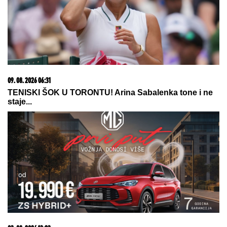
"NE UMIRE SE ZA LJUDIMA KOJI SU PUCALI U
TEBE"
Brutalno oglašavanje Jovane Jeremić 5 dana
nakon veridbe Dragana Stankovića: "Znali su šta
rade"
(FOTO) "MAJA SVE PLAĆA"
Asmin
priznao šta se dešava nakon
rijalitija, ne odvaja se od
Marinkovićeve: Priznali kakav im je
odnos nakon skandala