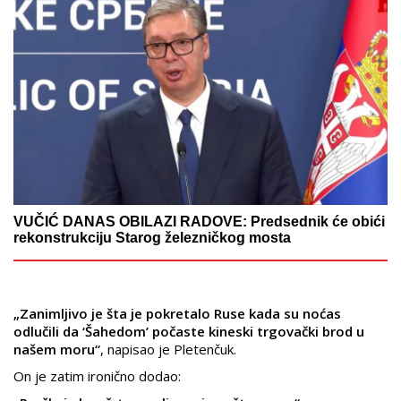
VUČIĆ DANAS OBILAZI RADOVE: Predsednik će obići
rekonstrukciju Starog železničkog mosta
„Zanimljivo je šta je pokretalo Ruse kada su noćas
odlučili da ‘Šahedom’ počaste kineski trgovački brod u
našem moru“
, napisao je Pletenčuk.
On je zatim ironično dodao: