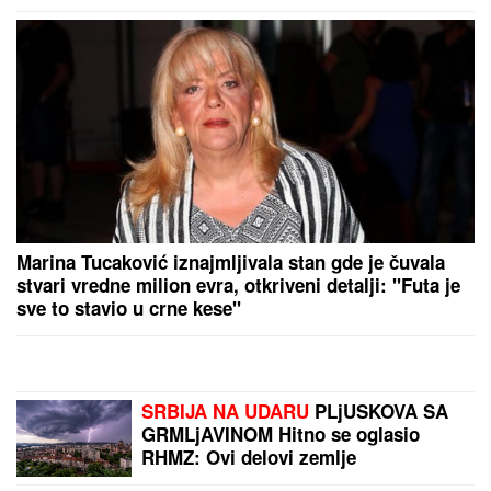
by Aklamator
PREPORUKA ZA VAS
RASKINULI TEODORA I BEBICA
Ostavila ga nakon
izlaska iz Elite 9 i uzela sve stvari: Ovo su detalji