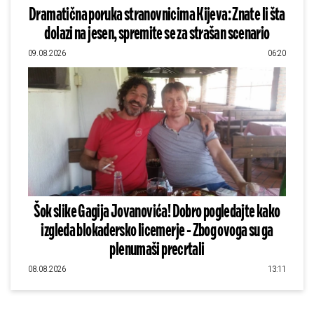
Dramatična poruka stranovnicima Kijeva: Znate li šta
dolazi na jesen, spremite se za strašan scenario
09.08.2026
06:20
Šok slike Gagija Jovanovića! Dobro pogledajte kako
izgleda blokadersko licemerje - Zbog ovoga su ga
plenumaši precrtali
08.08.2026
13:11