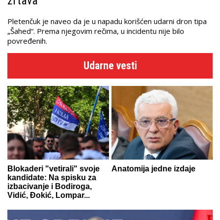
žrtava
Pletenčuk je naveo da je u napadu korišćen udarni dron tipa
„Šahed“. Prema njegovim rečima, u incidentu nije bilo
povređenih.
Udarne vesti
Blokaderi "vetirali" svoje
Anatomija jedne izdaje
kandidate: Na spisku za
izbacivanje i Bodiroga,
Vidić, Đokić, Lompar...