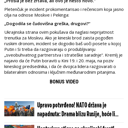
„Prošla je bez žrtava, ali ovo je nešto novo.“
Pletenčuk je incident prokomentarisao i rečenicom koja jasno
cilja na odnose Moskve i Pekinga:
„Dogodila se čudovišna greška, drugovi?“
Ukrajinska strana ovim pokušava da naglasi neprijatnost
trenutka za Moskvu. Ako je kineski brod zaista pogođen
ruskim dronom, incident se dogodio baš uoči posete u kojoj
Putin i Si treba da razgovaraju o produbljivanju
„sveobuhvatnog partnerstva i strateške saradnje“. Kremlj je
najavio da će Putin boraviti u Kini 19. i 20. maja, na poziv
kineskog predsednika, i da će dvojica lidera razgovarati o
bilateralnim odnosima i ključnim međunarodnim pitanjima.
BONUS VIDEO
Upravo potvrđeno! NATO država je
napadnuta: Drama blizu Rusije, hoće li
Alijansa aktivirati član 5?!