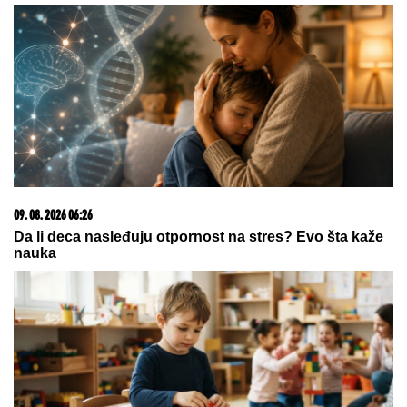
09. 08. 2026 06:20
Hapoelu se ne piše dobro: Fantastične vesti za Crvenu
zvezdu pred meč sezone na "Marakani"
20. 07. 2026 08:04
REGISTRUJ SE UZ PROMO KOD CASINO Preuzmi
1500 BESPLATNIH SPINOVA