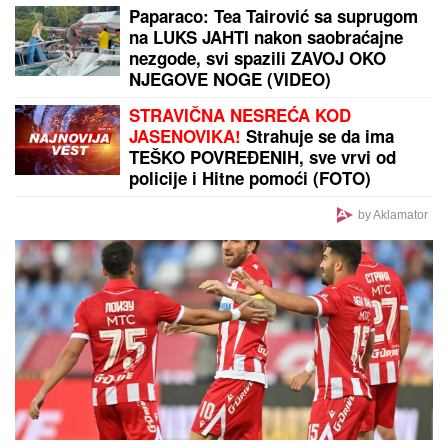
DONEO ODLUKU
Evo kada Asmin Durdžić napušta
Srbiju i ide u Dubrovnik: "Sto posto će biti tada"
by Aklamator
PREPORUKA ZA VAS
MLAD MESEC I POMRAČENJE SUNCA
u istom danu
donose neviđene turbulencije: Ova četiri
horoskopska znaka DOBRO ĆE UPAMTITI 12. avgust