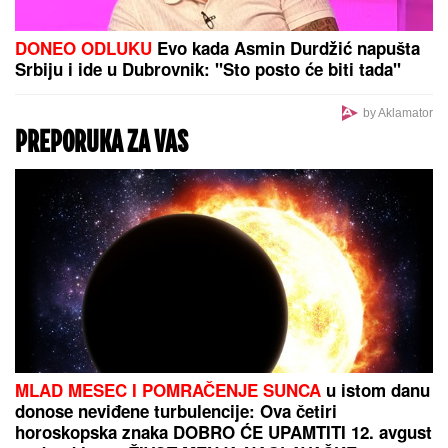
SRBIJA NA UDARU
PLjUSKOVA SA
GRMLjAVINOM Hitno se oglasio
RHMZ: Ovi delovi zemlje
najugroženiji