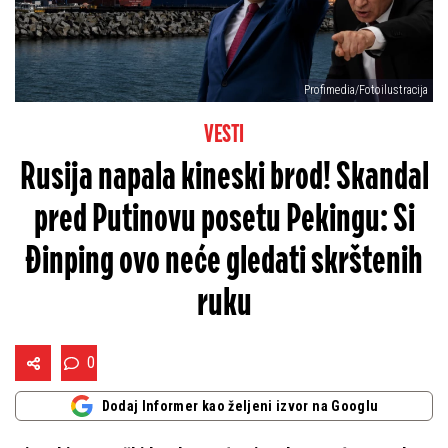
Profimedia/Fotoilustracija
VESTI
Rusija napala kineski brod! Skandal
pred Putinovu posetu Pekingu: Si
Đinping ovo neće gledati skrštenih
ruku
0
Dodaj Informer kao željeni izvor na Googlu