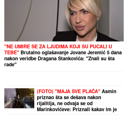
Čudesna travčica iz božje bašte raste u Vojvodini:
Vraća snagu u noge, izbacuje šlajm, tera komarce i
miševe