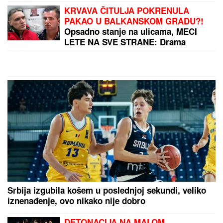
ORBAN POSETIO TRUBAČKU
LEGENDU
Mađarski političar uživa
na Saboru trubača u Guči: Pozdravio
se sa muzičarima i jeo svadbarski
kupus
"Opala mi je kosa, probali smo razne travke i
lekove": Pevačica iskreno o vantelesnoj oplodnji