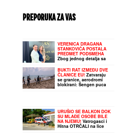
PREPORUKA ZA VAS
VERENICA DRAGANA
STANKOVIĆA POSTALA
PREDMET PODSMEHA
Zbog jednog detalja sa
veridbe je urnišu na
mrežama: "Bukvalno dva