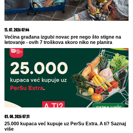
Paparaco: Tea Tairović sa suprugom
na LUKS JAHTI nakon saobraćajne
nezgode, svi spazili ZAVOJ OKO
NJEGOVE NOGE (VIDEO)
STRAVIČNA NESREĆA KOD
JASENOVIKA!
Strahuje se da ima
TEŠKO POVREĐENIH, sve vrvi od
policije i Hitne pomoći (FOTO)
by Aklamator