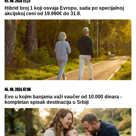
KRVAVA ČITULJA POKRENULA
PAKAO U BALKANSKOM GRADU?!
Opsadno stanje na ulicama, MECI
LETE NA SVE STRANE: Drama
počela ubistvom na sastanku zbog
duga Zviceru, onda je usledio HAOS
(FOTO)
Srbija izgubila košem u poslednjoj sekundi, veliko
iznenađenje, ovo nikako nije dobro
DETONACIJA NA MALOM