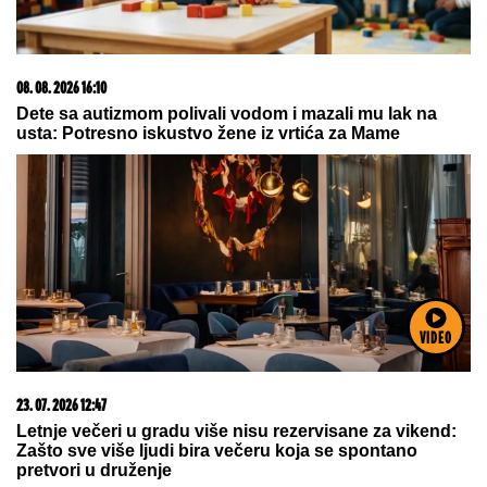
09. 08. 2026 06:31
TENISKI ŠOK U TORONTU! Arina Sabalenka tone i ne
staje...
VIDEO