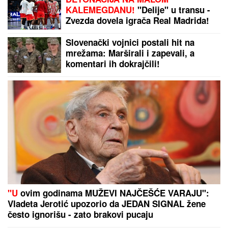
GUŽVE NA GRANICI OD RANOG JUTRA:
Na
Batrovcima se čeka tri sata, kolone i na Horgošu