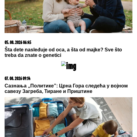
KALEMEGDANU!
"Delije" u transu -
Zvezda dovela igrača Real Madrida!
Slovenački vojnici postali hit na
mrežama: Marširali i zapevali, a
komentari ih dokrajčili!
"U
ovim godinama MUŽEVI NAJČEŠĆE VARAJU":
Vladeta Jerotić upozorio da JEDAN SIGNAL žene
često ignorišu - zato brakovi pucaju