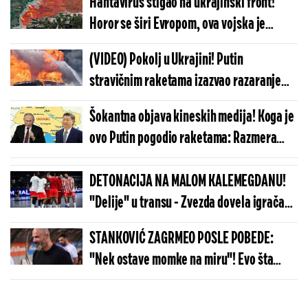
Hantavirus stigao na ukrajinski front!
Horor se širi Evropom, ova vojska je
masovno zaražena - ako krene ka
(VIDEO) Pokolj u Ukrajini! Putin
zapadu...
stravičnim raketama izazvao razaranje
nesvakidašnjih razmera: Snimci lede krv u
Šokantna objava kineskih medija! Koga je
žilama
ovo Putin pogodio raketama: Razmera
uništenja je jeziva, izvršio je brutalnu
odmazdu
DETONACIJA NA MALOM KALEMEGDANU!
"Delije" u transu - Zvezda dovela igrača
Real Madrida!
STANKOVIĆ ZAGRMEO POSLE POBEDE:
"Nek ostave momke na miru"! Evo šta
kaže o isključenju golmana!