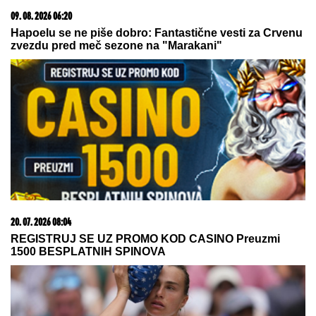
- od tad im se ŽIVOT MENJA NAGLAVAČKE
DALILA DRAGOJEVIĆ ŽELI U ELITU
10
Otkrila pod kojim uslovima bi
ušla, cifra je ogromna: Spomenula i
skandal sa Dragojevićem
"ILIJAN UŽIVA KAO PRINC, NE
ISPUŠTAMO GA IZ RUKU"
Ceca
Ražnatović o unuku, porodici Gudelj
i Anastasiji: "Odlično se snašla,
nisam je savetovala", spomenula i
novi album posle 10 godina