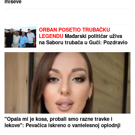
DOJURIO NA BICIKLI, PA PUCAO U
KUĆU SRPSKOG BIZNISMENA!
Grk
(22) uhapšen zbog napada u
Nemačkoj: "Meci su probili prozor
spavaće sobe"