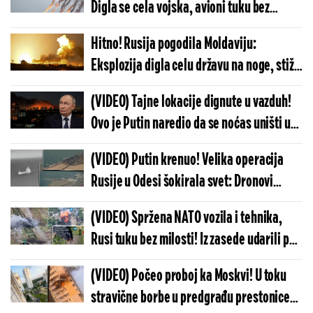
Digla se cela vojska, avioni tuku bez
milosti - hitno se oglasila vojska
Hitno! Rusija pogodila Moldaviju:
Eksplozija digla celu državu na noge, stižu
prvi snimci sa mesta udara
(VIDEO) Tajne lokacije dignute u vazduh!
Ovo je Putin naredio da se noćas uništi u
Kijevu: Vojska se hitno oglasila
(VIDEO) Putin krenuo! Velika operacija
Rusije u Odesi šokirala svet: Dronovi
snimili trenutke pravog užasa
(VIDEO) Spržena NATO vozila i tehnika,
Rusi tuku bez milosti! Iz zasede udarili po
koloni, vojnici u panici beže, sve gori oko
(VIDEO) Počeo proboj ka Moskvi! U toku
njih
stravične borbe u predgrađu prestonice