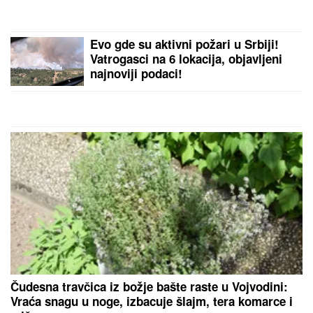
"KAD SAM SE OŽENIO IMAO SAM
LJUBAVNICU, IMAM JE I DANAS"
Pevač oženio koleginicu pa javno
priznao da je vara na svakom
koraku: "Skoro svi na estradi imaju
paralelne veze"