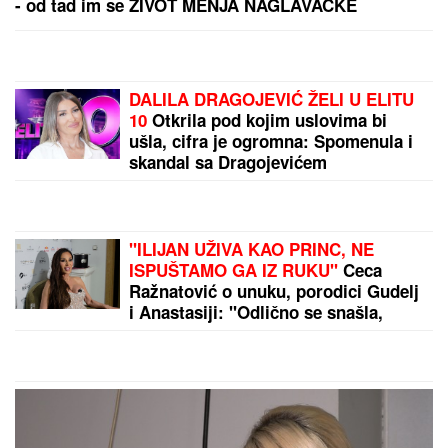
Evo gde su aktivni požari u Srbiji!
Vatrogasci na 6 lokacija, objavljeni
najnoviji podaci!