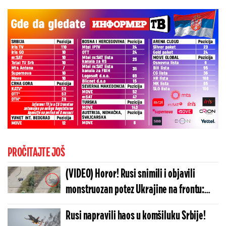
PROČITAJTE JOŠ
(VIDEO) Horor! Rusi snimili i objavili
monstruozan potez Ukrajine na frontu:
Svet ovo mora da vidi, zapadni mediji ćute
Rusi napravili haos u komšiluku Srbije!
i kriju