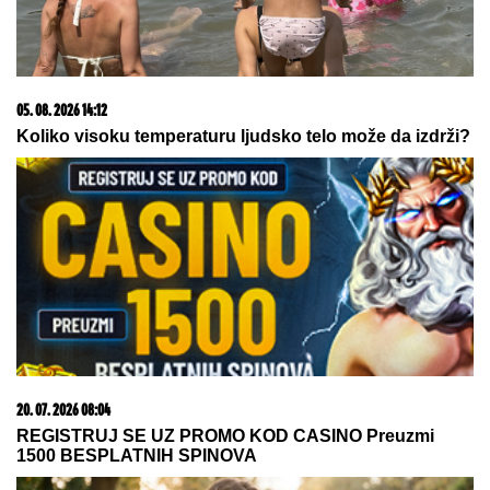
RAZVELA SE OD KOLEGE I PROCVETALA
Pevačica
u vrtoglavim štiklama i haljini pripijenoj uz telo
pokazala figuru nakon dva porođaj (Foto)