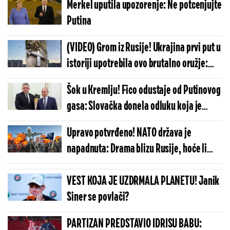
Merkel uputila upozorenje: Ne potcenjujte
Putina
(VIDEO) Grom iz Rusije! Ukrajina prvi put u
istoriji upotrebila ovo brutalno oružje:
Ako se potvrdi niko više nije bezbedan
Šok u Kremlju! Fico odustaje od Putinovog
gasa: Slovačka donela odluku koja je
zatresla ceo kontinent
Upravo potvrđeno! NATO država je
napadnuta: Drama blizu Rusije, hoće li
Alijansa aktivirati član 5?!
VEST KOJA JE UZDRMALA PLANETU! Janik
Siner se povlači?
PARTIZAN PREDSTAVIO IDRISU BABU: