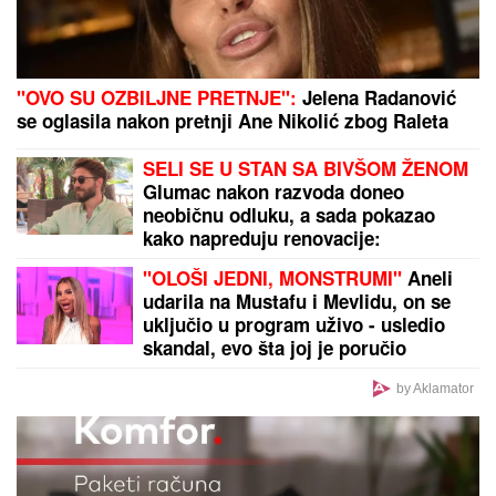
RAZVELA SE OD KOLEGE I PROCVETALA
Pevačica
u vrtoglavim štiklama i haljini pripijenoj uz telo
pokazala figuru nakon dva porođaj (Foto)
by Aklamator
PREPORUKA ZA VAS