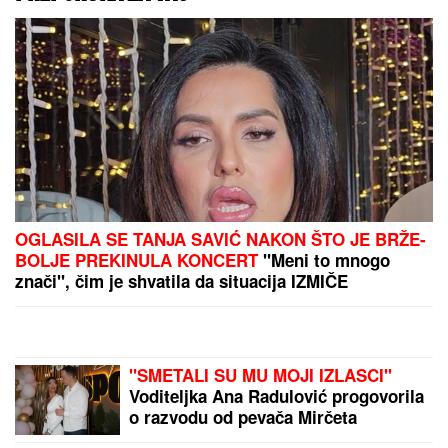
"Jedini je rekao "NEĆU
NIKAD!" Jovana Jeremić
ZAPLAKALA pred
kamerama ZBOG
BIZNISMENA: Javno je
PONIZIO, a onda potezom
iznenadio javnost!
Jokić na Vembanjamu:
KSS objavio kako do