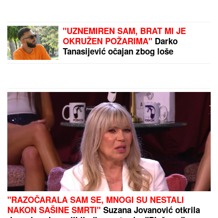
ulaznica za okršaj Srbija -
Francuska
OD SAOBRAĆAJNICE DO
ZELENE OAZE SA
KAFIĆIMA I
VIDIKOVCIMA:
Novi most
na Savi promeniće lice
Beograda i postati
by Aklamator
atraktivni javni prostor
PREPORUKA ZA VAS