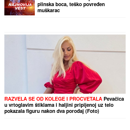
BIVŠI FUDBALER JE OVAKO INVESTIRAO
ZARAĐENE MILIONE
Kupio staru kuću u Igalu i
otvorio restoran na Bojani, a evo šta je pripalo
bivšoj supruzi posle razvoda