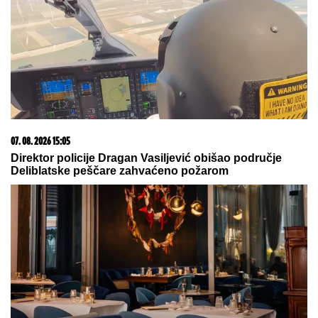
HRVATSKU PONOVO POGODIO
ZEMLjOTRES:
Poznato da li ima povređenih
OVO JE SPISAK UČESNIKA "ELITE
10"
Haos u najavi! Filip Car i Anđela
potpisali ugovore, a šuška se da u
Belu kuću stižu i ONI
PREMIJERLIGAŠKA BOMBA!
Siti
našao zamenu za Rodrija i to u
redovima velikog rivala!