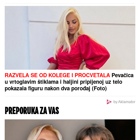
da su je zaboravili ljudi sa estrade: "Plaše se"
LANČANI SUDAR NA GAZELI
Jedna
osoba odmah prevezena u bolnicu,
stvaraju se gužve