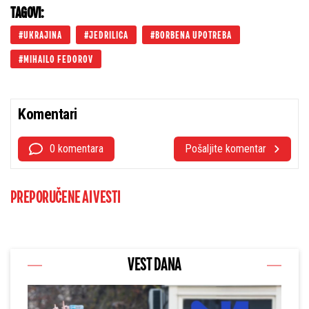
TAGOVI:
UKRAJINA
JEDRILICA
BORBENA UPOTREBA
MIHAILO FEDOROV
Komentari
0 komentara
Pošaljite komentar
PREPORUČENE AI VESTI
VEST DANA