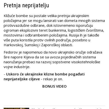
Pretnja neprijatelju
Kližuće bombe su postale velika pretnja ukrajinskim
položajima jer se mogu lansirati van dometa mnogih sistema
protivvazdušne odbrane, dok istovremeno isporučuju
ogroman eksplozivni teret bunkerima, logističkim čvorištima,
mostovima i odbrambenim položajima. Rusija ih je takođe
više puta koristila protiv civilnih područja, posebno u
Harkovskoj, Sumskoj i Zaporoškoj oblasti.
Fedorov je napomenuo da novo ukrajinsko oružje odražava
šire napore Kijeva da se sa uvoza pojedinačnih sistema
naoružanja prebaci na razvoj sopstvene visokotehnološke
vojne industrije.
-
Uskoro će ukrajinske klizne bombe pogađati
neprijateljske ciljeve
- rekao je on.
BONUS VIDEO