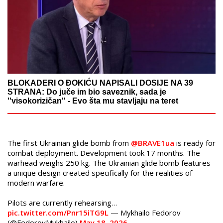
BLOKADERI O ĐOKIĆU NAPISALI DOSIJE NA 39
STRANA: Do juče im bio saveznik, sada je
''visokorizičan'' - Evo šta mu stavljaju na teret
The first Ukrainian glide bomb from
@BRAVE1ua
is ready for
combat deployment. Development took 17 months. The
warhead weighs 250 kg. The Ukrainian glide bomb features
a unique design created specifically for the realities of
modern warfare.
Pilots are currently rehearsing…
pic.twitter.com/Pnr15iTG9L
— Mykhailo Fedorov
(@FedorovMykhailo)
May 18, 2026