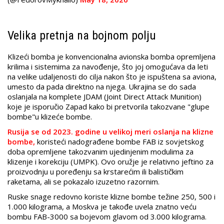
Velika pretnja na bojnom polju
Klizeći bomba je konvencionalna avionska bomba opremljena
krilima i sistemima za navođenje, što joj omogućava da leti
na velike udaljenosti do cilja nakon što je ispuštena sa aviona,
umesto da pada direktno na njega. Ukrajina se do sada
oslanjala na komplete JDAM (Joint Direct Attack Munition)
koje je isporučio Zapad kako bi pretvorila takozvane "glupe
bombe"u klizeće bombe.
Rusija se od 2023. godine u velikoj meri oslanja na klizne
bombe,
koristeći nadograđene bombe FAB iz sovjetskog
doba opremljene takozvanim ujedinjenim modulima za
klizenje i korekciju (UMPK). Ovo oružje je relativno jeftino za
proizvodnju u poređenju sa krstarećim ili balističkim
raketama, ali se pokazalo izuzetno razornim.
Ruske snage redovno koriste klizne bombe težine 250, 500 i
1.000 kilograma, a Moskva je takođe uvela znatno veću
bombu FAB-3000 sa bojevom glavom od 3.000 kilograma.