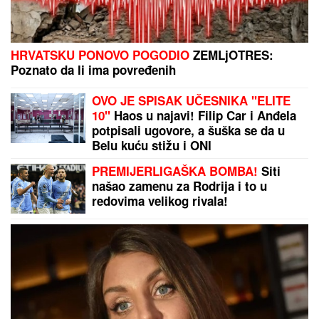
Brat i snajka Teodore Džehverović pazarili luks stan
u Dubaiju: "Plan nam je bio potpuno drugačiji, ali..."
OVO JE SPISAK UČESNIKA "ELITE 10"
Haos u
najavi! Filip Car i Anđela potpisali ugovore, a šuška
se da u Belu kuću stižu i ONI