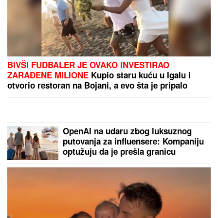
"UZNEMIREN SAM, BRAT MI JE
OKRUŽEN POŽARIMA"
Darko
Tanasijević očajan zbog loše
situacije u Deliblatskoj peščari: "SVI
SU EVAKUISANI", otkrio koje
informacije ima