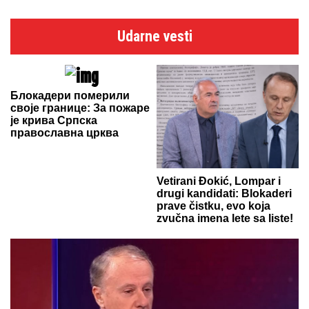
Udarne vesti
Блокадери померили
своје границе: За пожаре
је крива Српска
православна црква
Vetirani Đokić, Lompar i
drugi kandidati: Blokaderi
prave čistku, evo koja
zvučna imena lete sa liste!