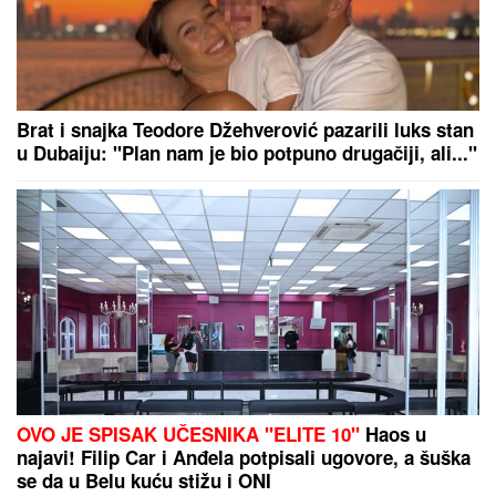
"RAZOČARALA SAM SE, MNOGI SU NESTALI
NAKON SAŠINE SMRTI"
Suzana Jovanović otkrila