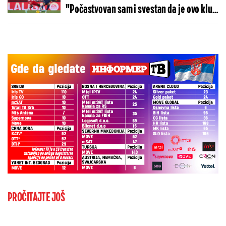
"Počastvovan sam i svestan da je ovo klub
sa velikom istorijom"
PROČITAJTE JOŠ