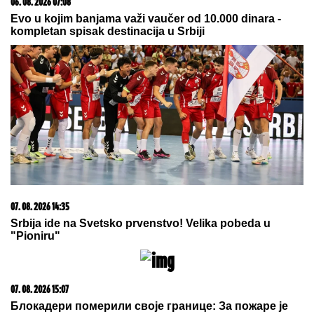
Snimak MUSLIMANSKOG PARA NA
PLAŽI podelio internet: Buknula
žestoka rasprava o slobodi i veri jer
je ŽENA POTPUNO POKRIVENA:
"On šeta golog stomaka, dok ona ne
može da diše"
DRAMA U ČAČKU
Eksplodirala