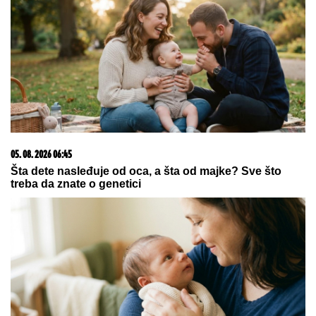
"UZNEMIREN SAM, BRAT MI JE
OKRUŽEN POŽARIMA"
Darko
Tanasijević očajan zbog loše
situacije u Deliblatskoj peščari: "SVI
SU EVAKUISANI", otkrio koje
informacije ima
Je l moguće da su ovoliki?! Jedna
kašika ovoga i uštipci će porasti kao
iz vode