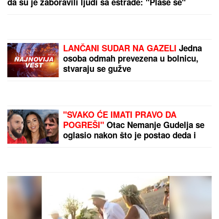
OGLASILA SE TANJA SAVIĆ NAKON ŠTO JE BRŽE-
BOLJE PREKINULA KONCERT
"Meni to mnogo
znači", čim je shvatila da situacija IZMIČE
KONTROLI morala da reaguje
"SMETALI SU MU MOJI IZLASCI"
Voditeljka Ana Radulović progovorila
o razvodu od pevača Mirčeta
Radulovića