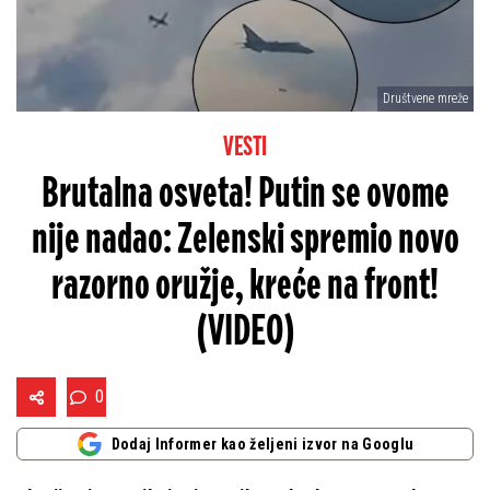
Društvene mreže
VESTI
Brutalna osveta! Putin se ovome
nije nadao: Zelenski spremio novo
razorno oružje, kreće na front!
(VIDEO)
0
Dodaj Informer kao željeni izvor na Googlu