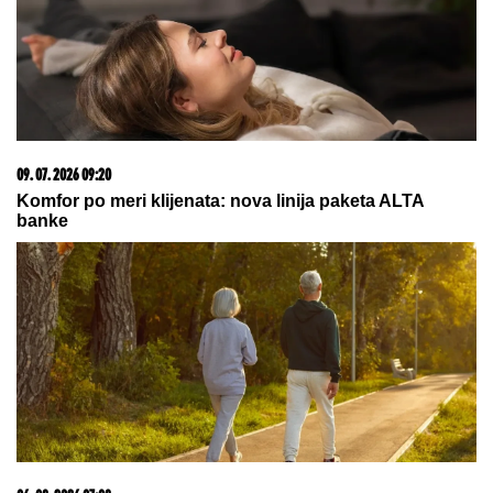
"NJU TREBA LEČITI"
Marija Kulić se oglasila nakon
pomirenja Miljane i Zole: Pokazala kakve poruke
dobija i otkrila sve o njihovom odnosu