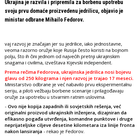
Ukrajina je razvila i pripremila za borbenu upotrebu
svoju prvu domaće proizvedenu jedrilicu, objavio je
ministar odbrane Mihailo Fedorov.
vaj razvoj je značajan jer su jedrilice, iako jednostavne,
veoma razorno oružje koje Rusija često koristi na bojnom
polju, što ih čini jednom od najvećih pretnji ukrajinskim
snagama i civilima, izveštava Kijevski independent.
Prema rečima Fedorova, ukrajinska jedrilica nosi bojevu
glavu od 250 kilograma i njen razvoj je trajao 17 meseci.
Ministarstvo odbrane je već nabavilo prvu eksperimentalnu
seriju, a piloti vežbaju borbene scenarije i prilagođavaju
oružje za upotrebu u stvarnim ratnim uslovima.
-
Ovo nije kopija zapadnih ili sovjetskih rešenja, već
originalni proizvod ukrajinskih inženjera, dizajniran da
efikasno pogađa utvrđenja, komandne punktove i druge
neprijateljske ciljeve desetine kilometara iza linije fronta
nakon lansiranja
- rekao je Fedorov.