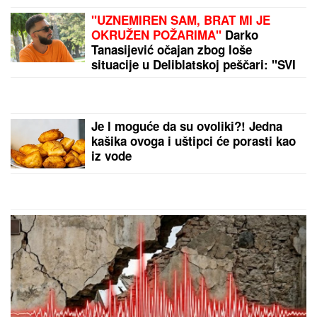
OpenAI na udaru zbog luksuznog
putovanja za influensere: Kompaniju
optužuju da je prešla granicu