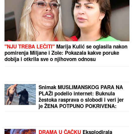
"SVAKO ĆE IMATI PRAVO DA
POGREŠI"
Otac Nemanje Gudelja se
oglasio nakon što je postao deda i
otkrio kakvi su odnosi u porodici -
sad je sve jasno