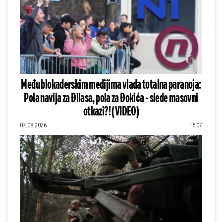
Među blokaderskim medijima vlada totalna paranoja:
Pola navija za Đilasa, pola za Đokića - slede masovni
otkazi?! (VIDEO)
07.08.2026
15:07