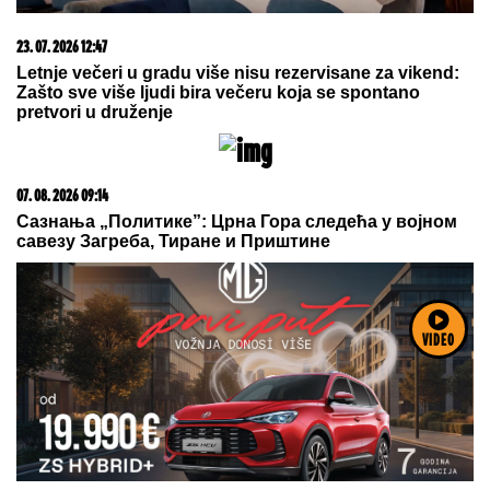
"OVO SU OZBILJNE PRETNJE":
Jelena Radanović
se oglasila nakon pretnji Ane Nikolić zbog Raleta
SELI SE U STAN SA BIVŠOM ŽENOM
Glumac nakon razvoda doneo
neobičnu odluku, a sada pokazao
kako napreduju renovacije:
"Nadgledanje"
"OLOŠI JEDNI, MONSTRUMI"
Aneli
udarila na Mustafu i Mevlidu, on se
uključio u program uživo - usledio
skandal, evo šta joj je poručio
VIDEO
Asminov otac
by Aklamator