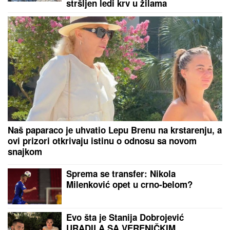
„Dim ne nosi pasoš, ali...“ Naučnici utvrdili krivca
za sve češće šumske požare u Kanadi
Haos na Velikoj plaži u Ulcinju: Novopazarac
motkom tukao dvojicu Tutinaca