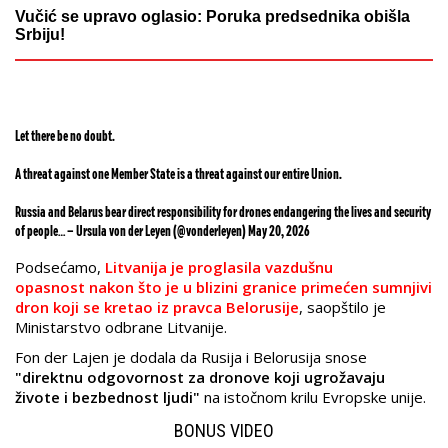
Vučić se upravo oglasio: Poruka predsednika obišla
Srbiju!
Let there be no doubt.
A threat against one Member State is a threat against our entire Union.
Russia and Belarus bear direct responsibility for drones endangering the lives and security
of people… — Ursula von der Leyen (@vonderleyen)
May 20, 2026
Podsećamo,
Litvanija je proglasila vazdušnu
opasnost nakon što je u blizini granice primećen sumnjivi
dron koji se kretao iz pravca Belorusije
, saopštilo je
Ministarstvo odbrane Litvanije.
Fon der Lajen je dodala da Rusija i Belorusija snose
"direktnu odgovornost za dronove koji ugrožavaju
živote i bezbednost ljudi"
na istočnom krilu Evropske unije.
BONUS VIDEO