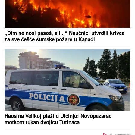
IMALA JE 47 SINOVA I SAMO JEDNU ĆERKU:
Evo
zbog čega je Esma Redžepova usvajala samo
dečake, pred smrt donela neočekivanu odluku