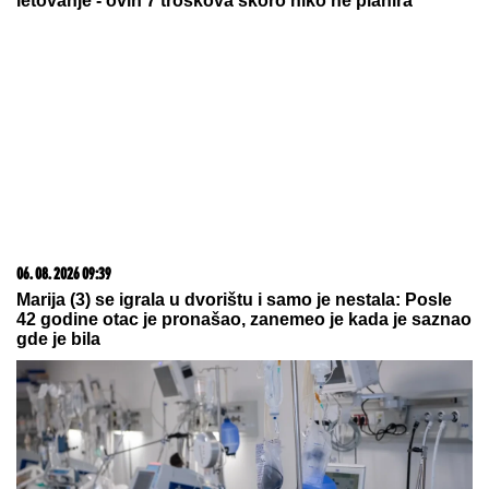
PRSTENOM Asmina Durdžića: Mnogi
mislili da će "završiti u kanti"
by Aklamator
06. 08. 2026 09:33
Tragedija: Fudbaler poznatog kluba ubio pešaka,
otkriveni svi detalji