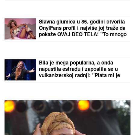
Masna koža i bubuljice:
Zašto agresivno pranje
lica stvara kontraefekat i
kako prekinuti začarani
krug
Došao da fotografiše
venčanje, a onda je
ugledao mladu i doživeo
ŠOK ŽIVOTA - odmah
odbio da slika! Kada je
saznao KO JE ONA,
by Aklamator
nastao je opšti HAOS
PREPORUKA ZA VAS