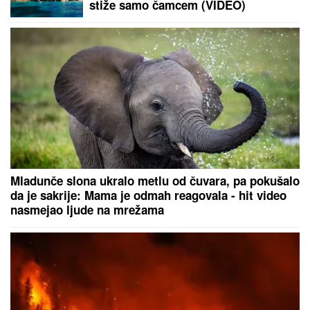
napustila estradu i zaposlila se u
vulkanizerskoj radnji: "Plata mi je
bila 500 maraka"