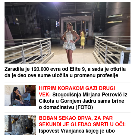
stiže samo čamcem (VIDEO)
Mladunče slona ukralo metlu od čuvara, pa pokušalo
da je sakrije: Mama je odmah reagovala - hit video
nasmejao ljude na mrežama