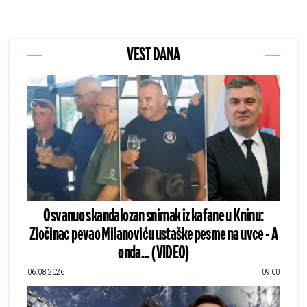
VEST DANA
Osvanuo skandalozan snimak iz kafane u Kninu:
Zločinac pevao Milanoviću ustaške pesme na uvce - A
onda... (VIDEO)
06.08.2026
09:00