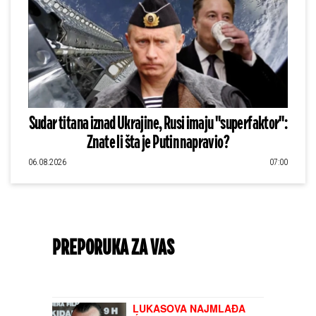
Sudar titana iznad Ukrajine, Rusi imaju "superfaktor":
Znate li šta je Putin napravio?
06.08.2026
07:00
PREPORUKA ZA VAS