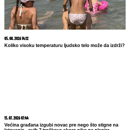
stršljen ledi krv u žilama
Naš paparaco je uhvatio Lepu Brenu na krstarenju, a
ovi prizori otkrivaju istinu o odnosu sa novom
snajkom
Sprema se transfer: Nikola
Milenković opet u crno-belom?
Evo šta je Stanija Dobrojević
URADILA SA VERENIČKIM