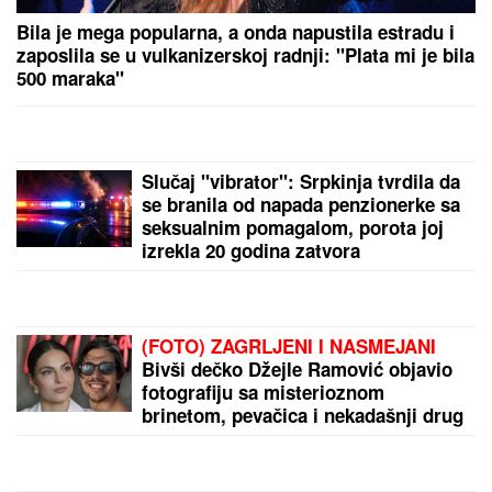
OD PROPISA DO VEŠTAČKE INTELIGENCIJE
Prijavite se na vreme: PKS organizuje obuke za
izazove savremenog poslovanja
OSTRVO BEZ STRUJE, PUTEVA I
SIGNALA:
Italijanski raj do kojeg se