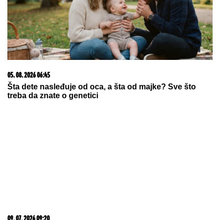
(FOTO) ZAGRLJENI I NASMEJANI
Bivši dečko Džejle Ramović objavio
fotografiju sa misterioznom
brinetom, pevačica i nekadašnji drug
pali u zaborav