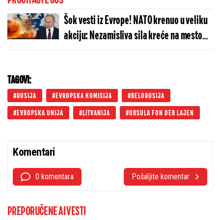
PROČITAJTE JOŠ
Šok vesti iz Evrope! NATO krenuo u veliku
akciju: Nezamisliva sila kreće na mesto
brutalnog sukoba - Putin zna šta sada
sledi
TAGOVI:
RUSIJA
EVROPSKA KOMISIJA
BELORUSIJA
EVROPSKA UNIJA
LITVANIJA
URSULA FON DER LAJEN
Komentari
0 komentara
Pošaljite komentar
PREPORUČENE AI VESTI