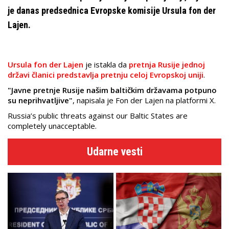
je danas predsednica Evropske komisije Ursula fon der
Lajen.
Ursula fon der Lajen
je istakla da
pretnja Rusije jednoj
državi članici predstavlja pretnju celoj Evropskoj uniji
.
"Javne pretnje Rusije našim baltičkim državama potpuno
su neprihvatljive"
, napisala je Fon der Lajen na platformi X.
Russia’s public threats against our Baltic States are
completely unacceptable.
Udarne vesti