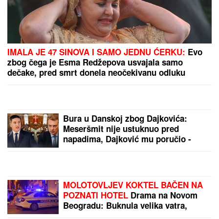
Svi su mislili da je PALA NA SESTRIĆA I UGUŠILA
GA, prozvali je "UBICOM OD POLA TONE", a onda
je otkrivena jeziva istina nakon koje je ona
SMRŠALA 400 KILOGRAMA