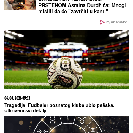
by Aklamator
PREPORUKA ZA VAS
SPECIJALNA VEČERA
Matora okupila najdraže
ljude: Evo gde se opuštaju, rijaliti učesnici puno
srce (FOTO)