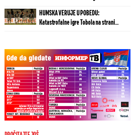
može da košta manje nego u Budvi
HUMSKA VERUJE U POBEDU:
Katastrofalne igre Tobola na strani
ulivaju samopouzdanje Partizanu