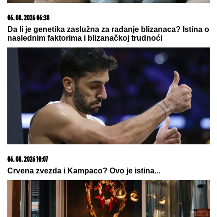
"NEĆE BITI KAO ONA KOJU PIŠU
OČAJNICE"
Jovana Jeremić sprema
haos, o ovome će svi brujati:
Potkačila bivše i sve muškarce