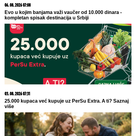
Slučaj "vibrator": Srpkinja tvrdila da
se branila od napada penzionerke sa
seksualnim pomagalom, porota joj
izrekla 20 godina zatvora