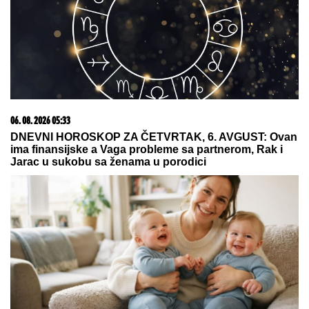
Nada Topčagić prekinula koncert, pa
se obratila OBEZBEĐENJU: "Ne
mogu da skočim, slomiću nogu!",
evo šta se desilo