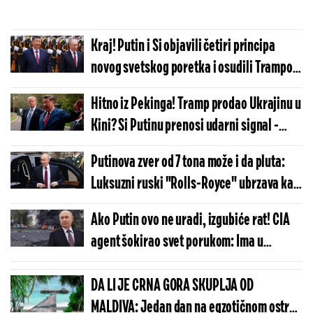
Kraj! Putin i Si objavili četiri principa
novog svetskog poretka i osudili Trampov
projekat!
Hitno iz Pekinga! Tramp prodao Ukrajinu u
Kini? Si Putinu prenosi udarni signal -
Amerika je odustala...
Putinova zver od 7 tona može i da pluta:
Luksuzni ruski "Rolls-Royce" ubrzava kao
sportski auto, a krije tajnu iz Kine!
Ako Putin ovo ne uradi, izgubiće rat! CIA
agent šokirao svet porukom: Ima u
zalihama, kada sve upotrebi - to je kraj
Ukrajine!
DA LI JE CRNA GORA SKUPLJA OD
MALDIVA: Jedan dan na egzotičnom ostrvu