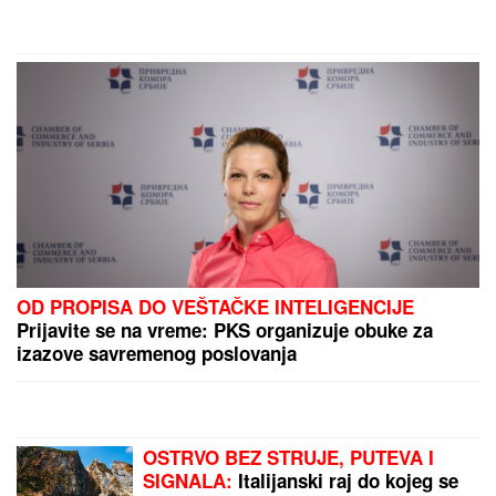
Slavna glumica u 85. godini otvorila
OnylFans profil i najviše joj traže da
pokaže OVAJ DEO TELA! "To mnogo
ljudi uzbuđuje", otkrila da će
fanovima ispuniti želju
Bila je mega popularna, a onda