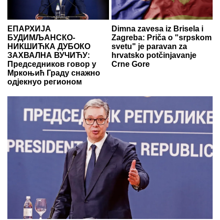
ЕПАРХИЈА
Dimna zavesa iz Brisela i
БУДИМЉАНСКО-
Zagreba: Priča o "srpskom
НИКШИЋКА ДУБОКО
svetu" je paravan za
ЗАХВАЛНА ВУЧИЋУ:
hrvatsko potčinjavanje
Председников говор у
Crne Gore
Мркоњић Граду снажно
одјекнуо регионом