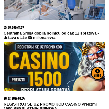
06. 08. 2026 05:33
DNEVNI HOROSKOP ZA ČETVRTAK, 6. AVGUST: Ovan
ima finansijske a Vaga probleme sa partnerom, Rak i
Jarac u sukobu sa ženama u porodici
VIDEO