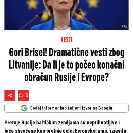
EPA
VESTI
Gori Brisel! Dramatične vesti zbog
Litvanije: Da li je to počeo konačni
obračun Rusije i Evrope?
0
Dodaj Informer kao željeni izvor na Googlu
Pretnje Rusije baltičkim zemljama su neprihvatljive i
biće shvaćene kao pretnje celoj Evropskoj uniji, izjavila