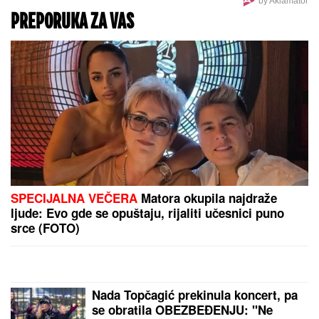
Bura u Danskoj zbog Dajkovića:
Meseršmit nije ustuknuo pred
napadima, Dajković mu poručio -
„Svaki Srbin u Danskoj treba da
prepozna političara poput tebe“
MOLOTOVLJEV KOKTEL BAČEN NA
POZNATI HOTEL
Drama na Novom
Beogradu: Buknula velika vatra,
radnik sprečio katastrofu