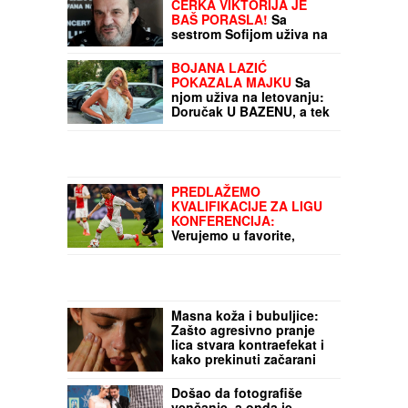
LUKASOVA NAJMLAĐA
ĆERKA VIKTORIJA JE
BAŠ PORASLA!
Sa
sestrom Sofijom uživa na
moru: Ponosna mama
Sonja pokazala fotke,
BOJANA LAZIĆ
puno joj srce
POKAZALA MAJKU
Sa
njom uživa na letovanju:
Doručak U BAZENU, a tek
da vidite voditeljku u
bikiniju (FOTO)