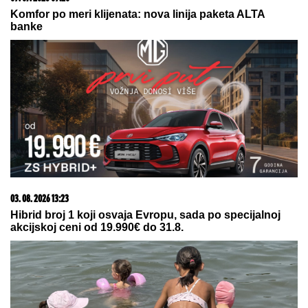
Zaradila je 120.000 evra od Elite 9, a sada je otkrila
da je deo ove sume uložila u promenu profesije
HITRIM KORAKOM GAZI DRUGI
VEK:
Stogodišnja Mirjana Petrović iz
Cikota u Gornjem Jadru sama brine
o domaćinstvu (FOTO)
BOBAN SEKAO DRVA, ZA PAR
SEKUNDI JE GLEDAO SMRTI U OČI:
Ispovest Vranjanca kojeg je ubo