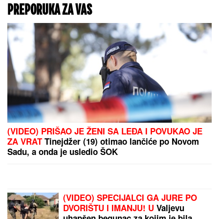
IZVEŠTAJ SA FRONTA:
VSU
izgubio skoro 10.000
vojnika, pogođena 34
broda sa vojnim teretom
kod Odese (VIDEO)