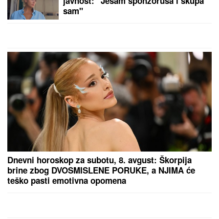
GLUMICA SA GASTOZOM I ANĐELOM NA
MALDIVIMA!
Evo o kome je reč: Trčkaraju po pesku,
golišava tela u prvom planu (FOTO)
by Aklamator
PREPORUKA ZA VAS
"PLAŠIM SE SMRTI"
Pevačica (73) u panici nakon
smrti kolega: "Velika sam kukavica, mužu ne smem
ni da pomenem kupovinu grobnice"