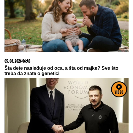
05. 08. 2026 14:12
Koliko visoku temperaturu ljudsko telo može da izdrži?
08. 08. 2026 04:34
VIDEO
NEVREME PARALISALO RUMUNIJU Oluja čupala
drveće, nosila krovove i izazvala poplave