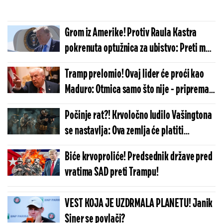
Grom iz Amerike! Protiv Raula Kastra
pokrenuta optužnica za ubistvo: Preti mu
smrtna kazna
Tramp prelomio! Ovaj lider će proći kao
Maduro: Otmica samo što nije - priprema
je počela, najgore tek dolazi
Počinje rat?! Krvoločno ludilo Vašingtona
se nastavlja: Ova zemlja će platiti
najskuplju cenu - nisu uspeli sankcijama,
Biće krvoproliće! Predsednik države pred
kreću vojno
vratima SAD preti Trampu!
VEST KOJA JE UZDRMALA PLANETU! Janik
Siner se povlači?