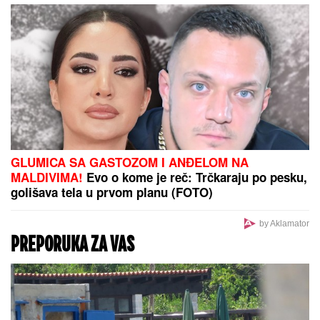
pričaju (VIDEO)
NAŠ GLUMAC (65) OŽENIO 32
GODINE MLAĐU KOLEGINICU
Upoznala ga dok je bila na fakultetu,
a sada pokazala čime se bavi pored
glume
OBA TIMA DAJU GOL:
Evo današnjih predloga za
igru "GG"