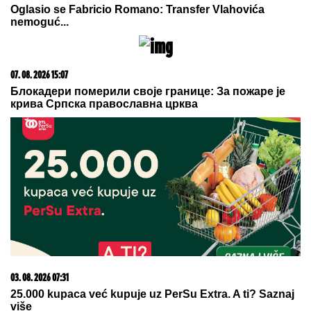
06. 08. 2026 07:08
Evo u kojim banjama važi vaučer od 10.000 dinara -
kompletan spisak destinacija u Srbiji
07. 08. 2026 09:47
Čiji hromozom određuje pol deteta? XX rađa se
devojčica, XY rađa se dečak