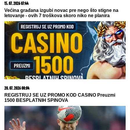
Zašto sve više ljudi bira večeru koja se spontano
pretvori u druženje
07. 08. 2026 09:14
Сазнања „Политике”: Црна Гора следећа у војном
савезу Загреба, Тиране и Приштине
03. 08. 2026 13:23
Hibrid broj 1 koji osvaja Evropu, sada po specijalnoj
akcijskoj ceni od 19.990€ do 31.8.