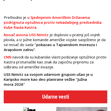
Prethodno je
u Sjedinjenim Američkim Državama
podrignuta optužnica protiv nekadašnjeg predsednika
Kube Raula Kastra
.
Nosač aviona USS Nimitz
je doplovio u pratnji još vojnih
plovila, a iz Južne komande američke vojske saopšteno je da
se nosač do sada
"pokazao u Tajvanskom moreuzu i
Arapskom zalivu"
.
CNN
navodi da su kubanske vlasti podizanje optužnice protiv
Kastra protumačile kao znak da započnu pripremu za
odbranu od američke invazije.
USS Nimitz sa svojom udarnom grupom ušao je u
Karipsko more kao deo planirane vežbe "Južna
mora 2026"
Udarne vesti