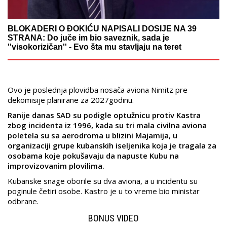
BLOKADERI O ĐOKIĆU NAPISALI DOSIJE NA 39
STRANA: Do juče im bio saveznik, sada je
''visokorizičan'' - Evo šta mu stavljaju na teret
Ovo je poslednja plovidba nosača aviona Nimitz pre
dekomisije planirane za 2027godinu.
Ranije danas SAD su podigle optužnicu protiv Kastra
zbog incidenta iz 1996, kada su tri mala civilna aviona
poletela su sa aerodroma u blizini Majamija, u
organizaciji grupe kubanskih iseljenika koja je tragala za
osobama koje pokušavaju da napuste Kubu na
improvizovanim plovilima.
Kubanske snage oborile su dva aviona, a u incidentu su
poginule četiri osobe. Kastro je u to vreme bio ministar
odbrane.
BONUS VIDEO