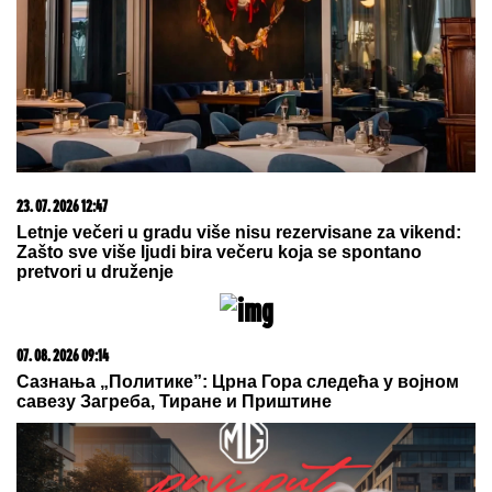
"VOLIM STARIJE DEVOJKE"
Mina i
Viktor progovorili o PRESELJENJU I
BRAKU, pa OPLELI po rijaliti
učesnicima: "Ledena kraljica je
opelješila deda Daneta (VIDEO)
Dea Đurđević 10 dana nakon porođaja objavila šok
poruku! Svi se pitaju kome je posvetila ove teške
reči
UŠTIPCI BEZ KVASCA
gotovi za tili
čas: Mekani kao duša, hrskavi spolja