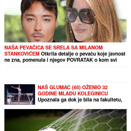
ČEKA DETE SA LJUBAVNICOM
Ana Radulović bez
dlake na jeziku o pevaču koji je ostavio ženu i decu:
"Ježim se od toga"
POLICIJA STIGLA U TRŽNI CENTAR
ZBOG SUPRUGE SERGEJA
TRIFUNOVIĆA
Saznajemo:
Obezbeđenje hitno reagovalo zbog
SUMNJE NA KRAĐU, pa joj pisali