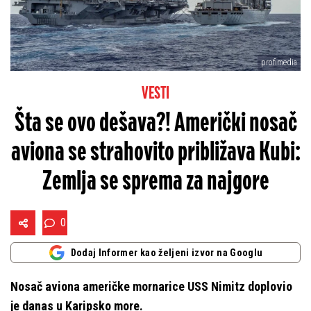
profimedia
VESTI
Šta se ovo dešava?! Američki nosač
aviona se strahovito približava Kubi:
Zemlja se sprema za najgore
0
Dodaj Informer kao željeni izvor na Googlu
Nosač aviona američke mornarice USS Nimitz doplovio
je danas u Karipsko more.