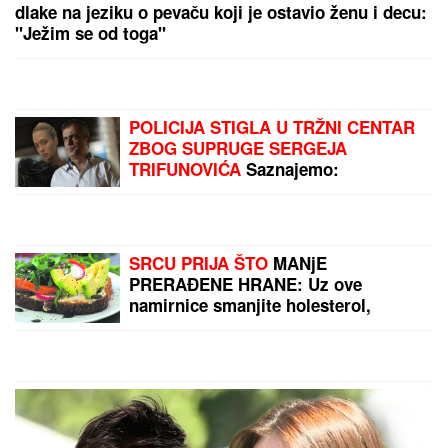
(VIDEO) PRIŠAO JE ŽENI SA LEĐA I POVUKAO JE
ZA VRAT
Tinejdžer (19) otimao lančiće po Novom
Sadu, a onda je usledio ŠOK
(VIDEO) SPECIJALCI GA JURE PO
DVORIŠTU I IMANJU! U
Valjevu
uhapšen begunac za kojim je bila
raspisana potraga: Objavljen
dramatičan snimak akcije
SNIMA SE DOK NAMEŠTA KUPAĆI,
MUŠKARCIMA NIJE DOBRO!
Prezgodna Srpkinja (41) podigla
donji deo bikinija, od oblina se muti
um: "Uspostavila kontakt sa telom"
(FOTO)