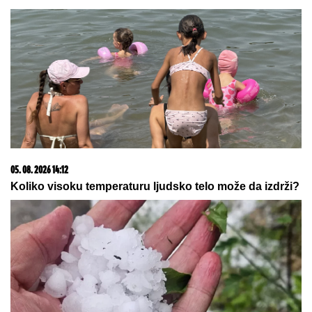
07. 08. 2026 22:40
Oglasio se Fabricio Romano: Transfer Vlahovića
nemoguć...
07. 08. 2026 15:07
Блокадери померили своје границе: За пожаре је
крива Српска православна црква