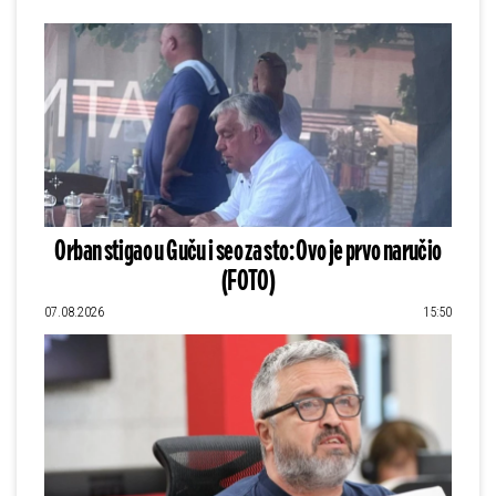
Orban stigao u Guču i seo za sto: Ovo je prvo naručio
(FOTO)
07.08.2026
15:50