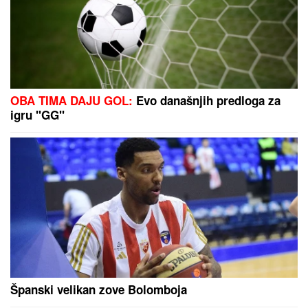
krivičnu prijavu
SRCU PRIJA ŠTO
MANjE
PRERAĐENE HRANE: Uz ove
namirnice smanjite holesterol,
pritisak... (JELOVNIK)
NAŠA PEVAČICA SE SRELA SA MILANOM
STANKOVIĆEM
Otkrila detalje o pevaču koje javnost
ne zna, pomenula i njegov POVRATAK o kom svi