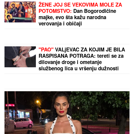
ANELI DOBILA PREPISKE FILIPA I
JOVANE CVIJANOVIĆ
Odmah se
oglasila: "Sve dođe do mene", evo
da li je kontaktirala Đukića
Ćerka pokojnog pevača zaprepastila
javnost: "Jesam sponzoruša i skupa
sam"