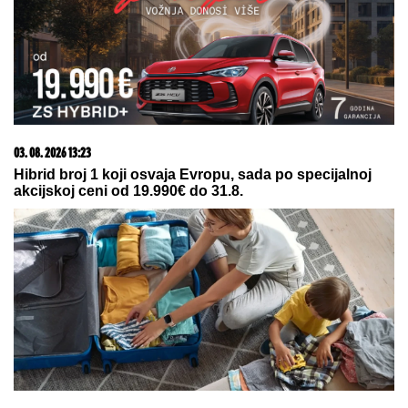
- uz jedan trik biće još
VAZDUŠASTIJI
Vic dana: Šta kaže lik u servisu kada
ne može da popravi telefon?
by Aklamator
23. 07. 2026 12:47
Letnje večeri u gradu više nisu rezervisane za vikend: