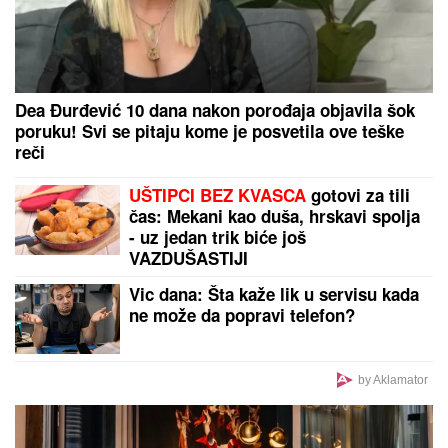
službenog lica u vršenju dužnosti
MINA VRBAŠKI POKAZALA VERENIČKI PRSTEN
Progovorila o svadbi sa Viktorom i Eliti 10:
"Tražimo stan, njegovi su me prihvatili" (Video)
Radila je u Dinamu, sa Škotima
ispisala istoriju, sad preuzela
„đavolice“ zarad titule...