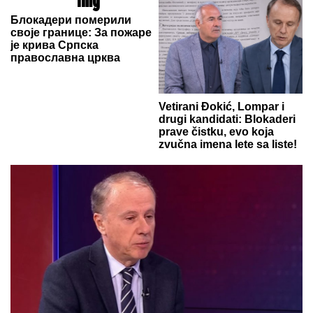
Блокадери померили
своје границе: За пожаре
је крива Српска
православна црква
Vetirani Đokić, Lompar i
drugi kandidati: Blokaderi
prave čistku, evo koja
zvučna imena lete sa liste!