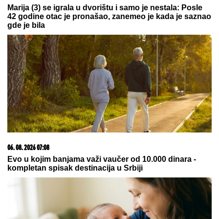
20. 07. 2026 08:04
REGISTRUJ SE UZ PROMO KOD CASINO Preuzmi
1500 BESPLATNIH SPINOVA
08. 08. 2026 04:30
Preko Španije i Poljske do Belgije: Bivši napadač
Partizana ima novi klub