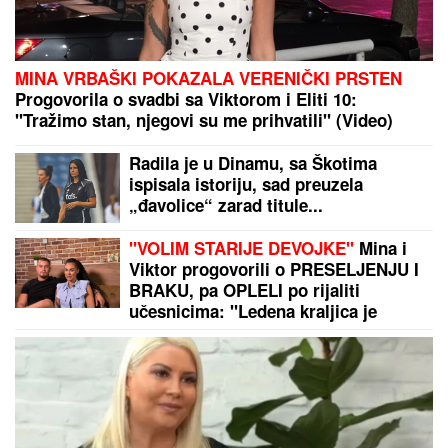
Dnevni horoskop za subotu, 8. avgust: Škorpija
brine zbog DVOSMISLENE PORUKE, a NJIMA će
teško pasti emotivna opomena
ŽENE JOJ SE VEKOVIMA MOLE ZA
POTOMSTVO:
Dan Bogorodičine
majke, evo šta kažu narodna
verovanja i običaji
"PAO"
VALjEVAC ZA KOJIM JE BILA
RASPISANA POTRAGA: tereti se za
dilovanje droge i ometanje