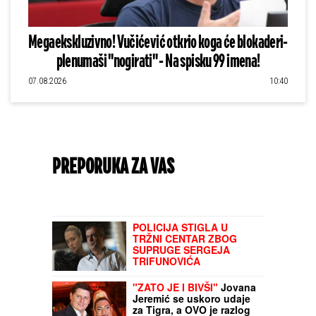
Megaekskluzivno! Vučićević otkrio koga će blokaderi-
plenumaši "nogirati" - Na spisku 99 imena!
07.08.2026
10:40
PREPORUKA ZA VAS