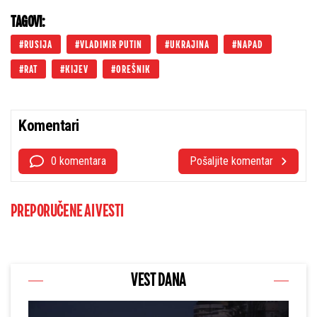
i kriju
TAGOVI:
RUSIJA
VLADIMIR PUTIN
UKRAJINA
NAPAD
RAT
KIJEV
OREŠNIK
Komentari
0 komentara
Pošaljite komentar
PREPORUČENE AI VESTI
VEST DANA