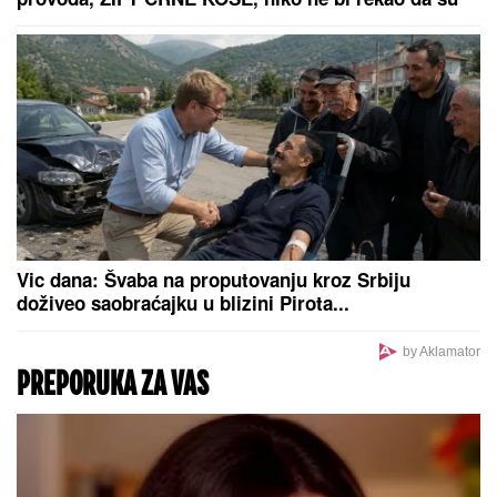
sam", tu su njegovi roditelji i sestra (VIDEO)
Hitno uključivanje Mustafe Durdžića
u emisiju, otkrio detalje video poziva
sa Majom: "Mevlida je ljuta na nju"