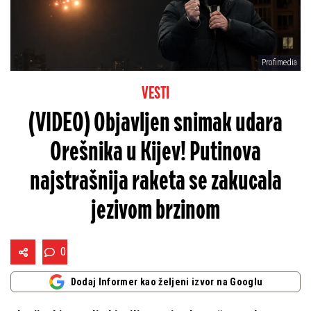
Profimedia
VESTI
(VIDEO) Objavljen snimak udara
Orešnika u Kijev! Putinova
najstrašnija raketa se zakucala
jezivom brzinom
0
Dodaj Informer kao željeni izvor na Googlu