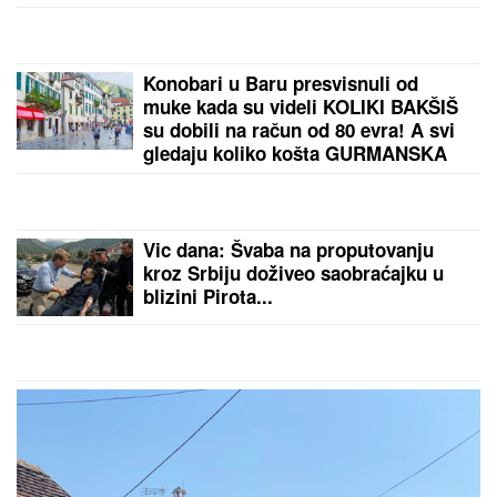
PONOVO ZGROZIO SVET!
Novi
skandal Đanija Infantina