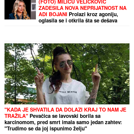
BLOKADERI IMAJU "REZERVNE" KANDIDATE!
Šok
otkriće Vučićevića: Jedne izbacuju, druge drže u
rezervi - Ovo je spisak (FOTO/VIDEO)