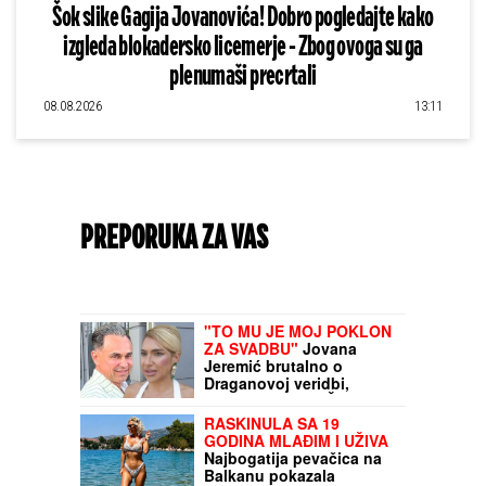
Šok slike Gagija Jovanovića! Dobro pogledajte kako
izgleda blokadersko licemerje - Zbog ovoga su ga
plenumaši precrtali
08.08.2026
13:11
PREPORUKA ZA VAS