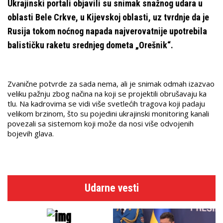
Ukrajinski portali objavili su snimak snažnog udara u
oblasti Bele Crkve, u Kijevskoj oblasti, uz tvrdnje da je
Rusija tokom noćnog napada najverovatnije upotrebila
balističku raketu srednjeg dometa „Orešnik“.
Zvanične potvrde za sada nema, ali je snimak odmah izazvao
veliku pažnju zbog načina na koji se projektili obrušavaju ka
tlu. Na kadrovima se vidi više svetlećih tragova koji padaju
velikom brzinom, što su pojedini ukrajinski monitoring kanali
povezali sa sistemom koji može da nosi više odvojenih
bojevih glava.
Udarne vesti