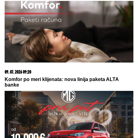
"Ovo je bio PRVI SIMPTOM DEMENCIJE koji sam
primetila kod Brusa Vilisa, a evo da li me danas
PREPOZNAJE", supruga slavnog glumca otkrila
nove detalje - OSEĆAJ KRIVICE je non stop prati
"Roditelji dovedu decu u Dom i više
se NE INTERESUJU ZA NJIH" brigu
o njima preuzimaju MONAHINJE IZ
POMORAVLJA koje su im i OTAC I
MAJKA! Veruje se da ih SVETA
PETKA ČUVA - priča koju svi treba
da znaju