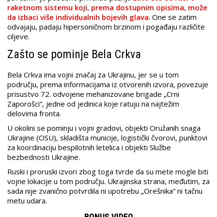
raketnom sistemu koji, prema dostupnim opisima, može
da izbaci više individualnih bojevih glava
. One se zatim
odvajaju, padaju hipersoničnom brzinom i pogađaju različite
ciljeve.
Zašto se pominje Bela Crkva
Bela Crkva ima vojni značaj za Ukrajinu, jer se u tom
području, prema informacijama iz otvorenih izvora, povezuje
prisustvo 72. odvojene mehanizovane brigade „Crni
Zaporošci“, jedne od jedinica koje ratuju na najtežim
delovima fronta.
U okolini se pominju i vojni gradovi, objekti Oružanih snaga
Ukrajine (OSU), skladišta municije, logistički čvorovi, punktovi
za koordinaciju bespilotnih letelica i objekti Službe
bezbednosti Ukrajine.
Ruski i proruski izvori zbog toga tvrde da su mete mogle biti
vojne lokacije u tom području. Ukrajinska strana, međutim, za
sada nije zvanično potvrdila ni upotrebu „Orešnika“ ni tačnu
metu udara.
BONUS VIDEO