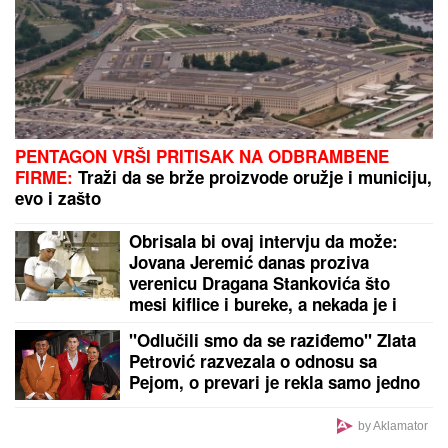
OVO ONE! (FOTO)
Vic dana: Švaba na proputovanju kroz Srbiju
doživeo saobraćajku u blizini Pirota...
by Aklamator
PREPORUKA ZA VAS