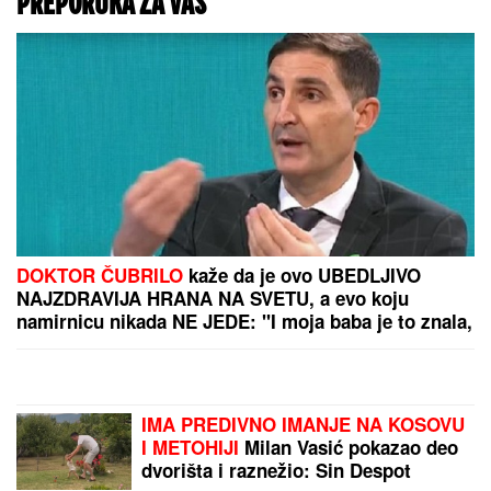
UBOD KOJI MOŽE BITI
KOBAN!
Ako vas
napadne roj osa ili
stršljen, OVO je jedini
način da spasite živu
glavu
SUPRUGA DARKA