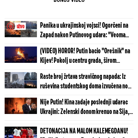
Panika u ukrajinskoj vojsci! Ogorčeni na
UŽIVO
Zapad nakon Putinovog udara: "Veoma
loše smo odbili napad"
(VIDEO) HOROR! Putin bacio "Orešnik" na
Kijev! Pokolj u centru grada, širom
prestonice odjekuju monstruozne
Raste broj žrtava stravičnog napada: Iz
eksplozije
ruševina studentskog doma izvučena nova
tela, 18 poginulih!
Nije Putin! Kina zadaje poslednji udarac
Ukrajini: Zelenski đonom krenuo na Sija,
Peking dugo ćutao, a sada...
DETONACIJA NA MALOM KALEMEGDANU!