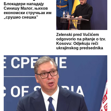
Блокадери нападају
Синишу Малог, њихов
економски стручњак им
„срушио снешка”
Zelenski pred Vučićem
odgovorio na pitanje o tzv.
Kosovu: Odjekuju reči
ukrajinskog predsednika