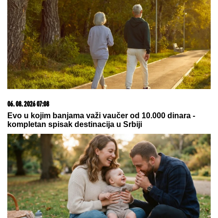
Konobari u Baru presvisnuli od
muke kada su videli KOLIKI BAKŠIŠ
su dobili na račun od 80 evra! A svi
gledaju koliko košta GURMANSKA
PLJESKAVICA - i evo kako
komentarišu NAPOJNICU
Vic dana: Švaba na proputovanju
kroz Srbiju doživeo saobraćajku u
blizini Pirota...