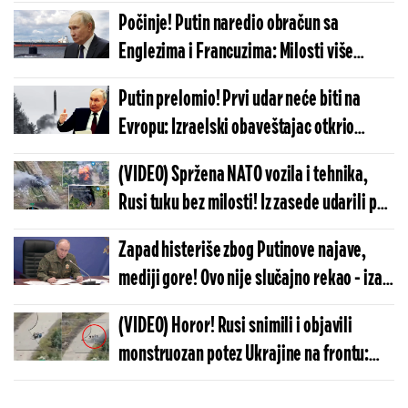
snimili trenutke pravog užasa
Počinje! Putin naredio obračun sa
Englezima i Francuzima: Milosti više
nema, Moskva ide do samog kraja
Putin prelomio! Prvi udar neće biti na
Evropu: Izraelski obaveštajac otkrio
neočekivanu metu po kojoj će Rusija
(VIDEO) Spržena NATO vozila i tehnika,
raspaliti
Rusi tuku bez milosti! Iz zasede udarili po
koloni, vojnici u panici beže, sve gori oko
Zapad histeriše zbog Putinove najave,
njih
mediji gore! Ovo nije slučajno rekao - iza
reči se se krije zloslutna poruka
(VIDEO) Horor! Rusi snimili i objavili
monstruozan potez Ukrajine na frontu:
Svet ovo mora da vidi, zapadni mediji ćute