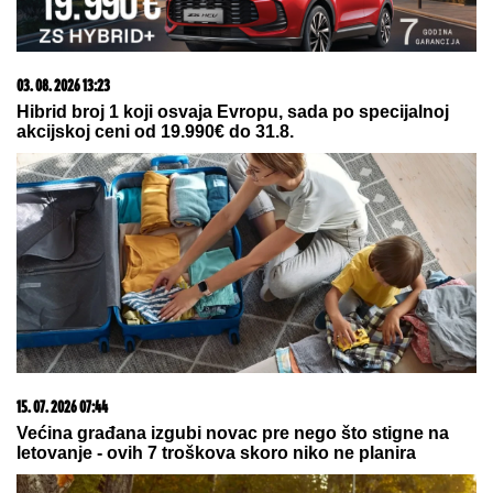
(FOTO) MILICU VELIČKOVIĆ
ZADESILA NOVA NEPRIJATNOST NA
ADI BOJANI
Prolazi kroz agoniju,
oglasila se i otkrila šta se dešava
nakon haosa sa Terzom
"KADA JE SHVATILA DA DOLAZI KRAJ TO NAM JE
TRAŽILA"
Pevačica se lavovski borila sa
karcinomom, pred smrt imala samo jedan zahtev:
"Trudimo se da joj ispunimo želju"