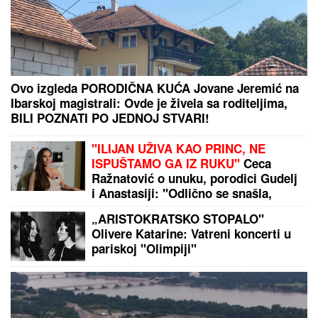
Crvena zvezda - Novi Pazar: Umalo šok na
"Marakani"
Ovako su SESTRE AHMIĆ izgledale pre svih
OPERACIJA! Isplivala njihova fotografija iz noćnog
provoda, ZIFT CRNE KOSE, niko ne bi rekao da su