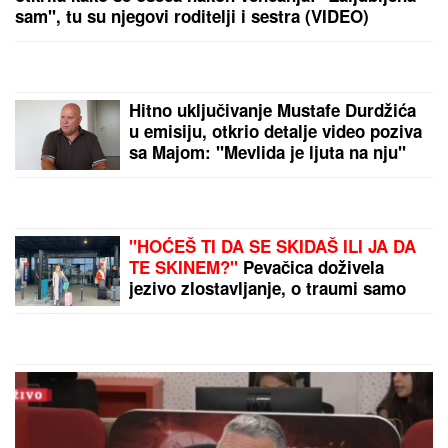
DOKTOR ČUBRILO
kaže da je ovo UBEDLJIVO
NAJZDRAVIJA HRANA NA SVETU, a evo koju
namirnicu nikada NE JEDE: "I moja baba je to znala,
a možda vam zvuči suludo"
IMA PREDIVNO IMANJE NA KOSOVU
I METOHIJI
Milan Vasić pokazao deo
dvorišta i raznežio: Sin Despot