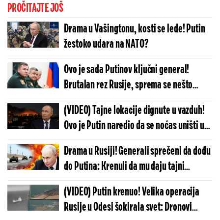
PROČITAJTE JOŠ
Drama u Vašingtonu, kosti se lede! Putin
žestoko udara na NATO?
Ovo je sada Putinov ključni general!
Brutalan rez Rusije, sprema se nešto
krupno u Ukrajini?
(VIDEO) Tajne lokacije dignute u vazduh!
Ovo je Putin naredio da se noćas uništi u
Kijevu: Vojska se hitno oglasila
Drama u Rusiji! Generali sprečeni da dođu
do Putina: Krenuli da mu daju tajni
izveštaj, a onda - šok
(VIDEO) Putin krenuo! Velika operacija
Rusije u Odesi šokirala svet: Dronovi