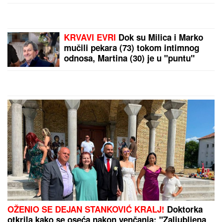
LAZIĆA PROGOVORILA O
RAZVODU:
Zvanično su
potpisali PAPIRE, došao
je KRAJ!
Eksplodirao sukob
Španije i Italije! Meloni i
Sančez u klinču, Madrid
uvodi kontramere!
by Aklamator
PREPORUKA ZA VAS