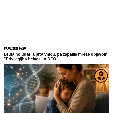
03. 08. 2026 13:23
Hibrid broj 1 koji osvaja Evropu, sada po specijalnoj
akcijskoj ceni od 19.990€ do 31.8.
VIDEO
15. 07. 2026 07:44
Većina građana izgubi novac pre nego što stigne na
letovanje - ovih 7 troškova skoro niko ne planira