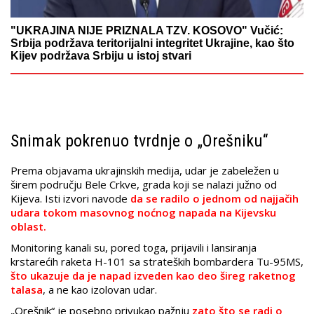
"UKRAJINA NIJE PRIZNALA TZV. KOSOVO" Vučić:
Srbija podržava teritorijalni integritet Ukrajine, kao što
Kijev podržava Srbiju u istoj stvari
Snimak pokrenuo tvrdnje o „Orešniku“
Prema objavama ukrajinskih medija, udar je zabeležen u
širem području Bele Crkve, grada koji se nalazi južno od
Kijeva. Isti izvori navode
da se radilo o jednom od najjačih
udara tokom masovnog noćnog napada na Kijevsku
oblast.
Monitoring kanali su, pored toga, prijavili i lansiranja
krstarećih raketa H-101 sa strateških bombardera Tu-95MS,
što ukazuje da je napad izveden kao deo šireg raketnog
talasa
, a ne kao izolovan udar.
„Orešnik“ je posebno privukao pažnju
zato što se radi o