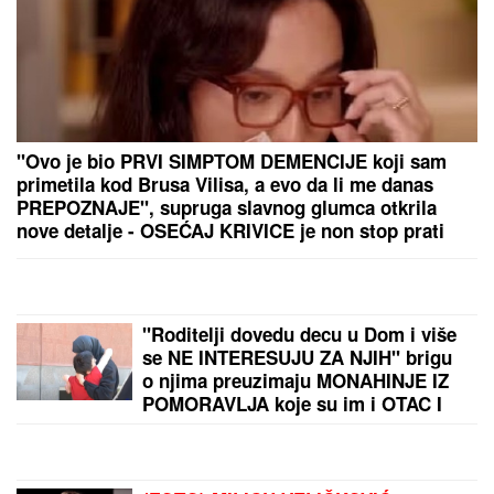
"HOĆEŠ TI DA SE SKIDAŠ ILI JA DA
TE SKINEM?"
Pevačica doživela
jezivo zlostavljanje, o traumi samo
jednom govorila: "Ceo dan sam bila
zaključana"