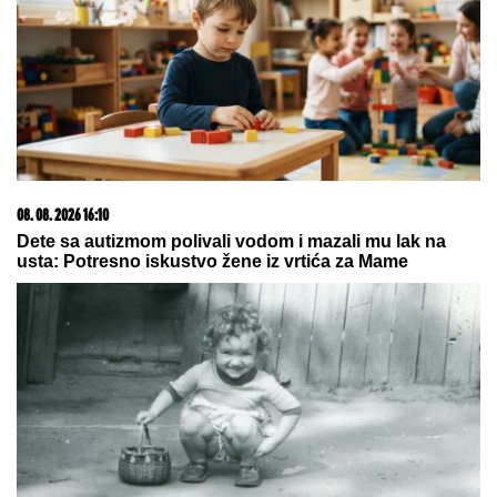
PENTAGON VRŠI PRITISAK NA ODBRAMBENE
FIRME:
Traži da se brže proizvode oružje i municiju,
evo i zašto
Obrisala bi ovaj intervju da može:
Jovana Jeremić danas proziva
verenicu Dragana Stankovića što
mesi kiflice i bureke, a nekada je i
ona radila isto!
"Odlučili smo da se raziđemo" Zlata
Petrović razvezala o odnosu sa
Pejom, o prevari je rekla samo jedno
by Aklamator