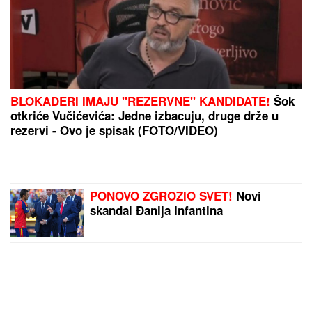
prohodao na Kosmetu
KRVAVI EVRI
Dok su Milica i Marko
mučili pekara (73) tokom intimnog
odnosa, Martina (30) je u "puntu"
radila JEDNU stvar! (FOTO, VIDEO)