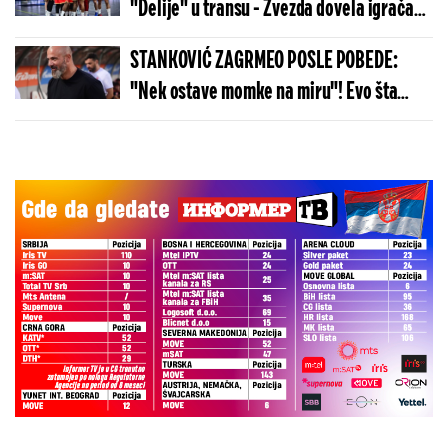
"Delije" u transu - Zvezda dovela igrača
Real Madrida!
STANKOVIĆ ZAGRMEO POSLE POBEDE:
"Nek ostave momke na miru"! Evo šta
kaže o isključenju golmana!