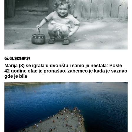
EVO KOLIKO GODIŠNJE ZARAĐUJE
DRAGAN STANKOVIĆ
Milioni su u
pitanju, a Jovana Jeremić tvrdi: "U
dugovima je"
Vic dana: Pije Mujo pivo za šankom
u pivnici posle radnog vremena...
Dok je izlazila iz mora, mnogi su pomislili "EVO