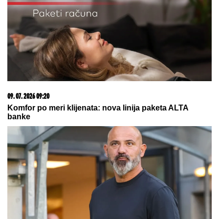
05. 08. 2026 14:12
Koliko visoku temperaturu ljudsko telo može da izdrži?
03. 08. 2026 13:23
Hibrid broj 1 koji osvaja Evropu, sada po specijalnoj
akcijskoj ceni od 19.990€ do 31.8.