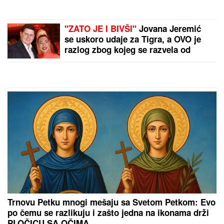
POLICIJA STIGLA U TRŽNI CENTAR ZBOG
SUPRUGE SERGEJA TRIFUNOVIĆA
Saznajemo:
Obezbeđenje hitno reagovalo zbog SUMNJE NA
KRAĐU, pa joj pisali krivičnu prijavu
"NJU TREBA LEČITI"
Marija Kulić se
oglasila nakon pomirenja Miljane i
Zole: Pokazala kakve poruke dobija i
otkrila sve o njihovom odnosu
NAŠ GLUMAC (65) OŽENIO 32
GODINE MLAĐU KOLEGINICU
Upoznala ga dok je bila na fakultetu,
a sada pokazala čime se bavi pored
glume