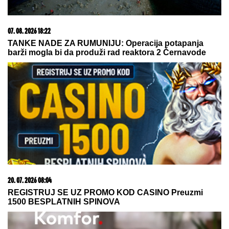
NAJZGODNIJE DEVOJKE NA PLAŽI", a onda se
okrenula i nastao je TAJAC: "Joj, ovo izgleda kao
žuljevi"
Drama u Vašingtonu: Sud stopirao
radove u Beloj kući, Tramp ima 14
dana da obori presudu!
BIVŠI FUDBALER PARTIZANA IMA
NOVI KLUB!
Samed Baždar potpisao
by Aklamator