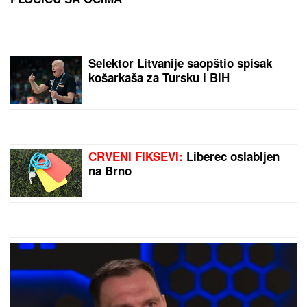
U GUČI SE NE ŠTEDE NI PLUĆA NI DUŠA:
Himnom
"Sa Ovčara i Kablara" počeo 65. jubilarni
Dragačevski sabor trubača
"ZATO JE I BIVŠI"
Jovana Jeremić
se uskoro udaje za Tigra, a OVO je
razlog zbog kojeg se razvela od
prvog muža: "Htela sam više i bolje"
BIVŠI RIJALITI PAR PRODAJE KUĆU
U KOJU SU ULOŽILI 200.000 EVRA
Sagradili vilu na Kosmaju i pokrenuli
biznis, a sada im hitno treba novac:
"To je razlog prodaje"