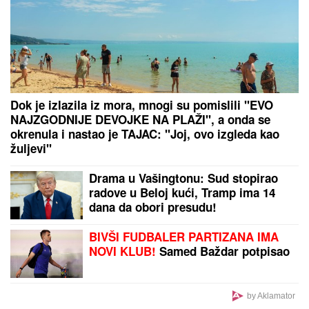
BORA SANTANA IMA OZBILJAN BIZNIS ZA KOJI SE
MALO ZNA
Pored rijalitija i voditeljstva novac mu
kaplje i od ovog posla: "Ljudi mi dolaze
svakodnevno"
U SRED OPERACIJE UDARIO
ZEMLjOTRES Neverovatan snimak:
Lekari leteli po sali, o reakciji
hirurga svi pričaju (VIDEO)