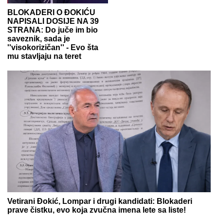
BLOKADERI O ĐOKIĆU
NAPISALI DOSIJE NA 39
STRANA: Do juče im bio
saveznik, sada je
''visokorizičan'' - Evo šta
mu stavljaju na teret
Vetirani Đokić, Lompar i drugi kandidati: Blokaderi
prave čistku, evo koja zvučna imena lete sa liste!