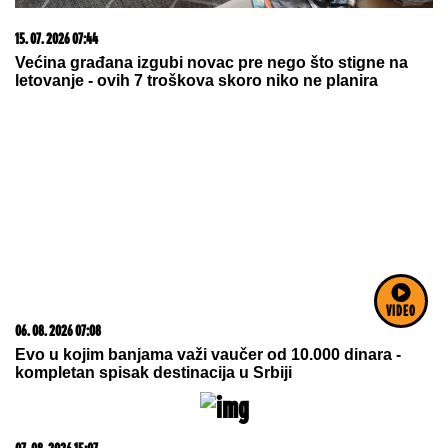
20. 07. 2026 08:04
REGISTRUJ SE UZ PROMO KOD CASINO Preuzmi
1500 BESPLATNIH SPINOVA
VIDEO