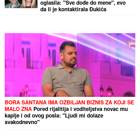
(VIDEO) "ONI MOLE DA UĐU U ELITU 10"
Dača
Virijević raskrinkao rijaliti učesnike, otkrio sve o
Aneli i Kariću, pa šokirao: "Filip se dopisuje sa
pevačicom"
by Aklamator
PREPORUKA ZA VAS