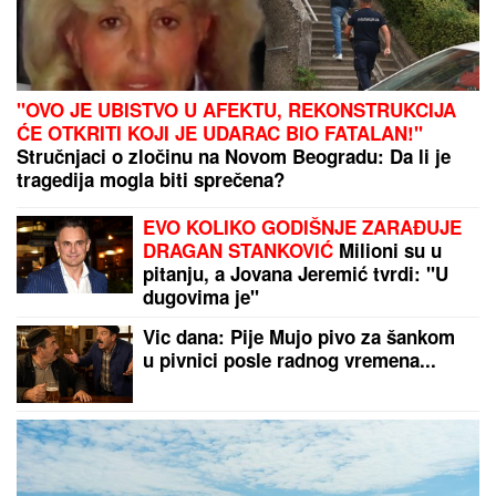
"Vratiću ti Kiju za vrat, da ti napravim PAKAO od
života" Svi u šoku zbog poslednje objave Ane
Nikolić, ŽESTOKO ZAPRETILA SLOBINOJ ŽENI:
"UNIŠTIĆU TI BRAK"
ANELI DOBILA PREPISKE FILIPA I
JOVANE CVIJANOVIĆ
Odmah se
oglasila: "Sve dođe do mene", evo
da li je kontaktirala Đukića
"ZLO ĆE SE PRETVARATI DA JE
DOBRO"
Dea Đurđević iznenadila
objavom, voditeljka podelila savet:
"Kad god vidiš zlo, veruj da je zlo"