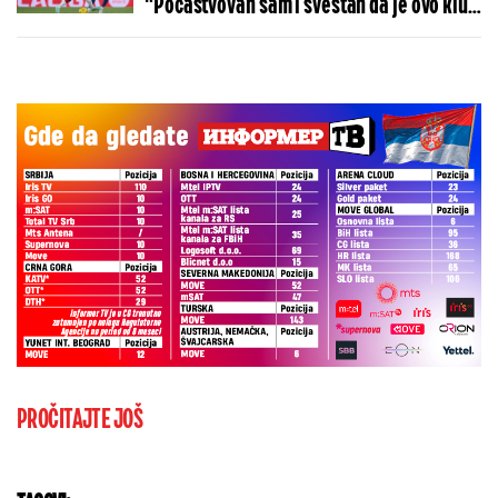
"Počastvovan sam i svestan da je ovo klub
sa velikom istorijom"
PROČITAJTE JOŠ