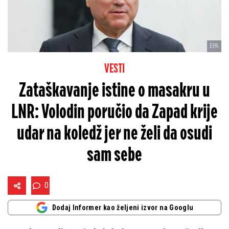
EPA
VESTI
Zataškavanje istine o masakru u
LNR: Volodin poručio da Zapad krije
udar na koledž jer ne želi da osudi
sam sebe
0
Dodaj Informer kao željeni izvor na Googlu