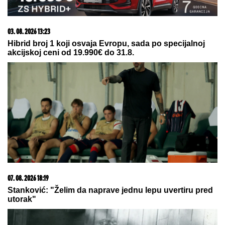
- uz jedan trik biće još
VAZDUŠASTIJI
Supruga Sergeja Trifunovića
osumnjičena za KRAĐU u poznatoj
prodavnici, OGLASILA SE ISPRED
POLICIJSKE STANICE: "Došla sam
da uzmem to"
"OVO JE UBISTVO U AFEKTU, REKONSTRUKCIJA
ĆE OTKRITI KOJI JE UDARAC BIO FATALAN!"
Stručnjaci o zločinu na Novom Beogradu: Da li je
tragedija mogla biti sprečena?