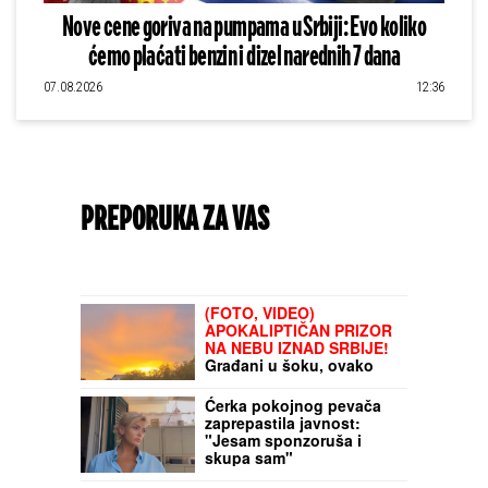
Nove cene goriva na pumpama u Srbiji: Evo koliko
ćemo plaćati benzin i dizel narednih 7 dana
07.08.2026
12:36
PREPORUKA ZA VAS
DNEVNI HOROSKOP ZA SUBOTU, 8.
AVGUST:
Biku stiže novac, Devica upoznaje
nekoga preko posla, Ribe rešavaju
finansijska pitanja