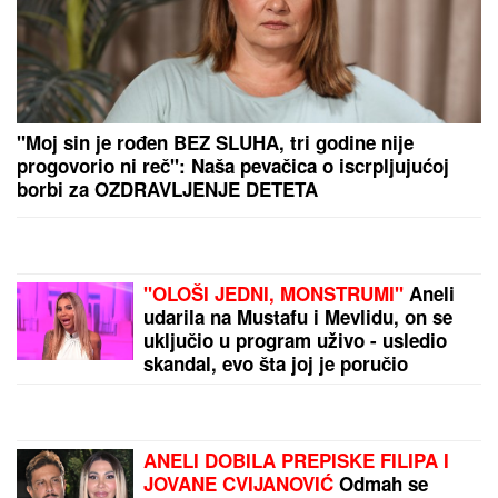
EVROPA PLATILA, AMERIKA POVLAČI:
Neočekivan
potez Vašingtona zbog praznih skladišta
Devojčica mesečarila i izašla iz sobe: Pronašli je
kilometrima daleko od kuće, policija se digla na
noge