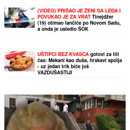
"Moj sin je rođen BEZ SLUHA, tri godine nije
progovorio ni reč": Naša pevačica o iscrpljujućoj
borbi za OZDRAVLJENJE DETETA
OD SUPRUGA JE DOŽIVELA
NASILJE, IZGUBILA JE BEBU
Saša
Popović joj dao otkaz u "Zvezdama
Granda", a onda je potpuno
NESTALA
"OLOŠI JEDNI, MONSTRUMI"
Aneli
udarila na Mustafu i Mevlidu, on se
uključio u program uživo - usledio
skandal, evo šta joj je poručio
Asminov otac