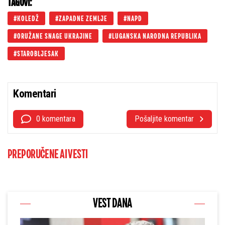
TAGOVI:
KOLEDŽ
ZAPADNE ZEMLJE
NAPD
ORUŽANE SNAGE UKRAJINE
LUGANSKA NARODNA REPUBLIKA
STAROBLJESAK
Komentari
0 komentara
Pošaljite komentar
PREPORUČENE AI VESTI
VEST DANA