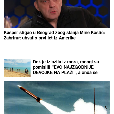
Trnovu Petku mnogi mešaju sa Svetom Petkom: Evo
po čemu se razlikuju i zašto jedna na ikonama drži
PLOČICU SA OČIMA
NASTAVLjA SE SUPERLIGA SRBIJE:
Zvezda protiv Novog Pazara želi
pobedu pred Hapoel
Selektor Litvanije saopštio spisak
košarkaša za Tursku i BiH