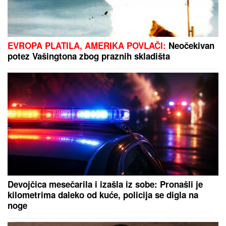
Gotovo: Reprezentativac Srbije ima novi klub u
Premijer ligi
CRVENI FIKSEVI:
Liberec oslabljen
na Brno
BIVŠI FUDBALER JE OVAKO
INVESTIRAO ZARAĐENE MILIONE
Kupio staru kuću u Igalu i otvorio
restoran na Bojani, a evo šta je
pripalo bivšoj supruzi posle razvoda