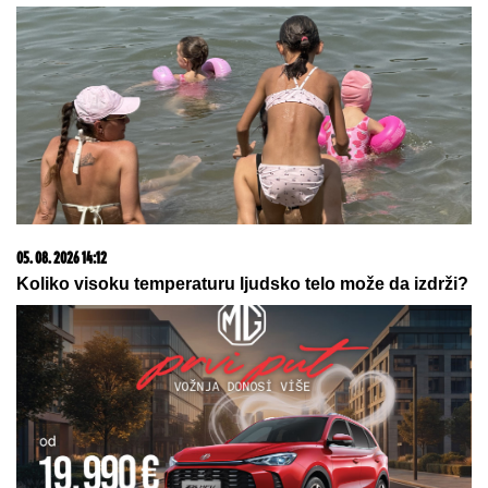
(VIDEO) PRIŠAO JE ŽENI SA LEĐA I
POVUKAO JE ZA VRAT
Tinejdžer
(19) otimao lančiće po Novom Sadu,
a onda je usledio ŠOK
Oni su PREŠLI IGRICU i dobili titulu NAJLUĐIH
TURISTA leta! Na plaži u komšiluku napravili
PERFORMANS, a zbog ovog muškarca ljudi trljaju
oči i ne veruju šta vide
UŠTIPCI BEZ KVASCA
gotovi za tili
čas: Mekani kao duša, hrskavi spolja