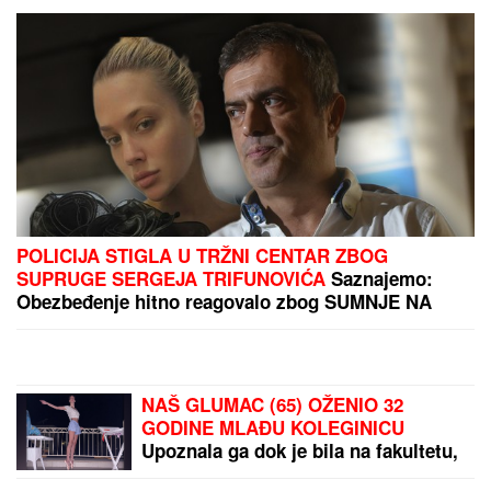
SVAKI DRUGI ZARAŽENI
UMRE!
Broj zaraženih
opasnom bolešću prvi
put od početka epidemije
premašio 4.000
ČEKA DETE SA
LJUBAVNICOM
Ana
Radulović bez dlake na
jeziku o pevaču koji je
ostavio ženu i decu:
"Ježim se od toga"
by Aklamator
PREPORUKA ZA VAS