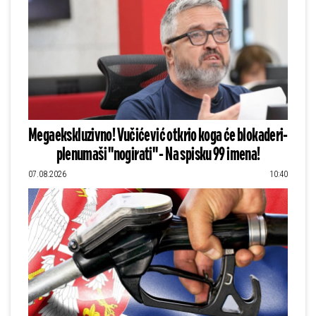
Megaekskluzivno! Vučićević otkrio koga će blokaderi-
plenumaši "nogirati" - Na spisku 99 imena!
07.08.2026
10:40