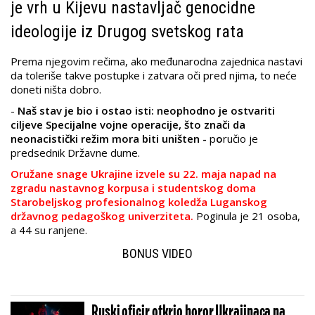
je vrh u Kijevu nastavljač genocidne
ideologije iz Drugog svetskog rata
Prema njegovim rečima, ako međunarodna zajednica nastavi
da toleriše takve postupke i zatvara oči pred njima, to neće
doneti ništa dobro.
-
Naš stav je bio i ostao isti: neophodno je ostvariti
ciljeve Specijalne vojne operacije, što znači da
neonacistički režim mora biti uništen -
p
o
ručio je
predsednik Državne dume.
Oružane snage Ukrajine izvele su 22. maja napad na
zgradu nastavnog korpusa i studentskog doma
Starobeljskog profesionalnog koledža Luganskog
državnog pedagoškog univerziteta.
Poginula je 21 osoba,
a 44 su ranjene.
BONUS VIDEO
Ruski oficir otkrio horor Ukrajinaca na