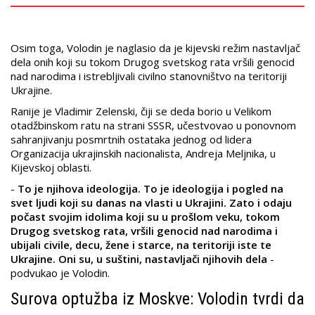
Osim toga, Volodin je naglasio da je kijevski režim nastavljač
dela onih koji su tokom Drugog svetskog rata vršili genocid
nad narodima i istrebljivali civilno stanovništvo na teritoriji
Ukrajine.
Ranije je Vladimir Zelenski, čiji se deda borio u Velikom
otadžbinskom ratu na strani SSSR, učestvovao u ponovnom
sahranjivanju posmrtnih ostataka jednog od lidera
Organizacija ukrajinskih nacionalista, Andreja Meljnika, u
Kijevskoj oblasti.
-
To je njihova ideologija. To je ideologija i pogled na
svet ljudi koji su danas na vlasti u Ukrajini. Zato i odaju
počast svojim idolima koji su u prošlom veku, tokom
Drugog svetskog rata, vršili genocid nad narodima i
ubijali civile, decu, žene i starce, na teritoriji iste te
Ukrajine. Oni su, u suštini, nastavljači njihovih dela
-
podvukao je Volodin.
Surova optužba iz Moskve: Volodin tvrdi da