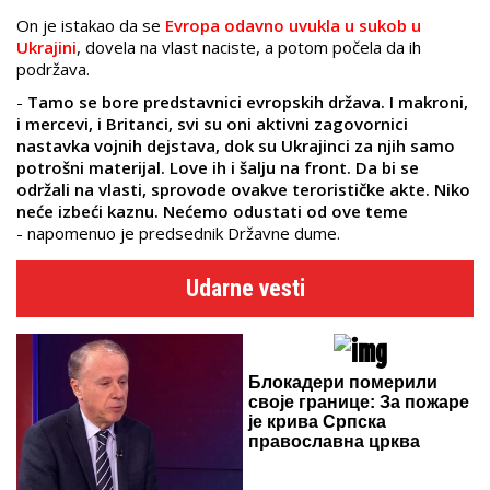
On je istakao da se
Evropa odavno uvukla u sukob u
Ukrajini
, dovela na vlast naciste, a potom počela da ih
podržava.
-
Tamo se bore predstavnici evropskih država. I makroni,
i mercevi, i Britanci, svi su oni aktivni zagovornici
nastavka vojnih dejstava, dok su Ukrajinci za njih samo
potrošni materijal. Love ih i šalju na front. Da bi se
održali na vlasti, sprovode ovakve terorističke akte. Niko
neće izbeći kaznu. Nećemo odustati od ove teme
- napomenuo je predsednik Državne dume.
Udarne vesti
Блокадери померили
своје границе: За пожаре
је крива Српска
православна црква