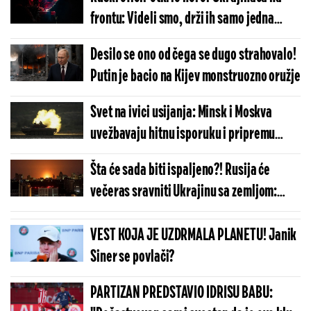
frontu: Videli smo, drži ih samo jedna
stvar
Desilo se ono od čega se dugo strahovalo!
Putin je bacio na Kijev monstruozno oružje
Svet na ivici usijanja: Minsk i Moskva
uvežbavaju hitnu isporuku i pripremu
nuklearne municije!
Šta će sada biti ispaljeno?! Rusija će
večeras sravniti Ukrajinu sa zemljom:
Upereno je nešto razorno
VEST KOJA JE UZDRMALA PLANETU! Janik
Siner se povlači?
PARTIZAN PREDSTAVIO IDRISU BABU: