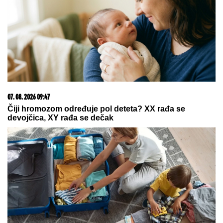
06. 08. 2026 09:39
Marija (3) se igrala u dvorištu i samo je nestala: Posle
42 godine otac je pronašao, zanemeo je kada je saznao
gde je bila
07. 08. 2026 18:22
TANKE NADE ZA RUMUNIJU: Operacija potapanja
barži mogla bi da produži rad reaktora 2 Černavode