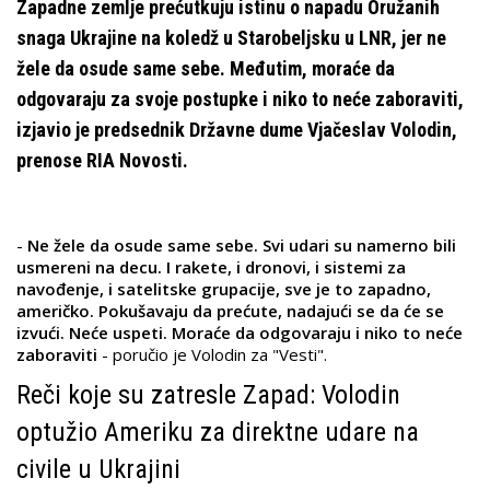
Zapadne zemlje prećutkuju istinu o napadu Oružanih
snaga Ukrajine na koledž u Starobeljsku u LNR, jer ne
žele da osude same sebe. Međutim, moraće da
odgovaraju za svoje postupke i niko to neće zaboraviti,
izjavio je predsednik Državne dume Vjačeslav Volodin,
prenose RIA Novosti.
-
Ne žele da osude same sebe. Svi udari su namerno bili
usmereni na decu. I rakete, i dronovi, i sistemi za
navođenje, i satelitske grupacije, sve je to zapadno,
američko. Pokušavaju da prećute, nadajući se da će se
izvući. Neće uspeti. Moraće da odgovaraju i niko to neće
zaboraviti
- poručio je Volodin za "Vesti".
Reči koje su zatresle Zapad: Volodin
optužio Ameriku za direktne udare na
civile u Ukrajini