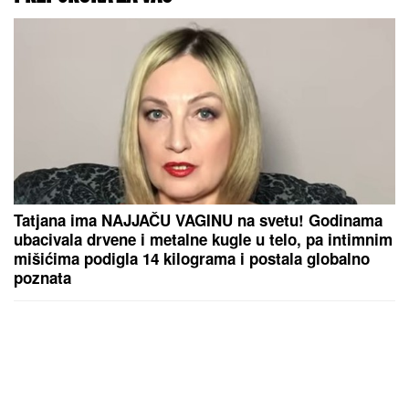
Tatjana ima NAJJAČU VAGINU na svetu! Godinama
ubacivala drvene i metalne kugle u telo, pa intimnim
mišićima podigla 14 kilograma i postala globalno
poznata