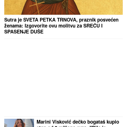
Sutra je SVETA PETKA TRNOVA, praznik posvećen
ženama: Izgovorite ovu molitvu za SREĆU I
SPASENJE DUŠE
Marini Visković dečko bogataš kupio