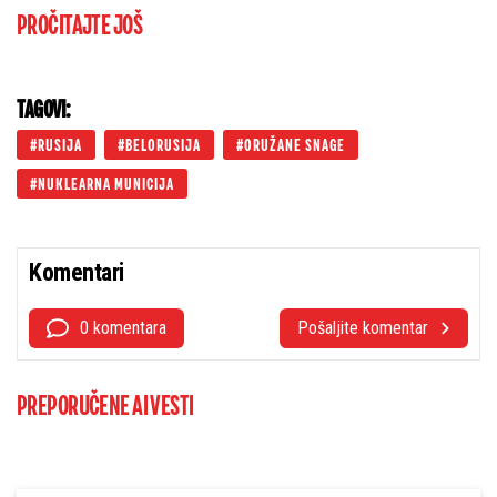
PROČITAJTE JOŠ
TAGOVI:
RUSIJA
BELORUSIJA
ORUŽANE SNAGE
NUKLEARNA MUNICIJA
Komentari
0 komentara
Pošaljite komentar
PREPORUČENE AI VESTI