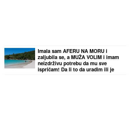
Imala sam AFERU NA MORU i
zaljubila se, a MUŽA VOLIM i imam
neizdrživu potrebu da mu sve
ispričam! Da li to da uradim ili je
pametnije da ĆUTIM?