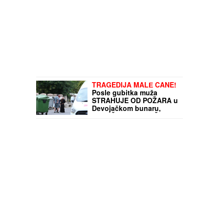
TRAGEDIJA MALЕ CANE!
Posle gubitka muža
STRAHUJE OD POŽARA u
Devojačkom bunaru,
SAOPŠTILI JOJ TEŠKE
VESTI: "PREPALA SAM
SE!"