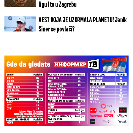
ligu i to u Zagrebu
VEST KOJA JE UZDRMALA PLANETU! Janik
Siner se povlači?