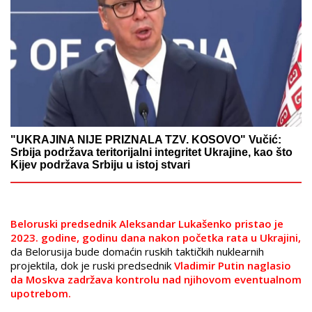
"UKRAJINA NIJE PRIZNALA TZV. KOSOVO" Vučić:
Srbija podržava teritorijalni integritet Ukrajine, kao što
Kijev podržava Srbiju u istoj stvari
Beloruski predsednik Aleksandar Lukašenko pristao je
2023. godine, godinu dana nakon početka rata u Ukrajini,
da Belorusija bude domaćin ruskih taktičkih nuklearnih
projektila, dok je ruski predsednik
Vladimir Putin naglasio
da Moskva zadržava kontrolu nad njihovom eventualnom
upotrebom.