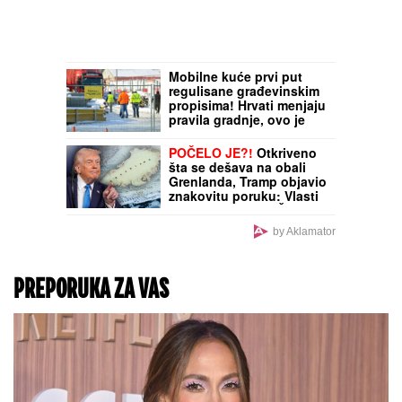
Mobilne kuće prvi put
regulisane građevinskim
propisima! Hrvati menjaju
pravila gradnje, ovo je
novi pravilnik
POČELO JE?!
Otkriveno
šta se dešava na obali
Grenlanda, Tramp objavio
znakovitu poruku: Vlasti
ostrva NE ZNAJU ŠTA DA
RADE
by Aklamator
PREPORUKA ZA VAS