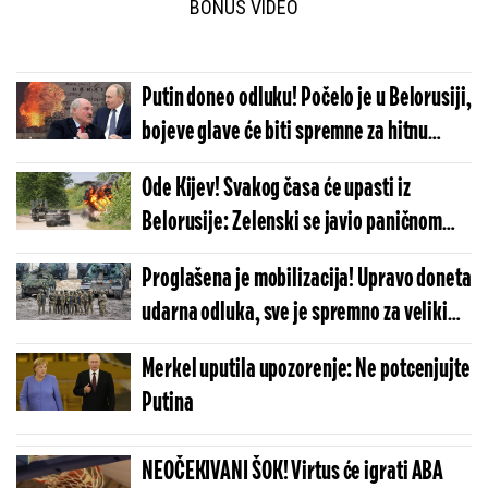
BONUS VIDEO
Putin doneo odluku! Počelo je u Belorusiji,
bojeve glave će biti spremne za hitnu
upotrebu: Ministarstvo odbrane se
Ode Kijev! Svakog časa će upasti iz
oglasilo
Belorusije: Zelenski se javio paničnom
porukom, hitno se oglasio slavni general
Proglašena je mobilizacija! Upravo doneta
udarna odluka, sve je spremno za veliki
ratni sukob
Merkel uputila upozorenje: Ne potcenjujte
Putina
NEOČEKIVANI ŠOK! Virtus će igrati ABA