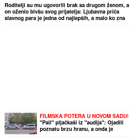
Roditelji su mu ugovorili brak sa drugom ženom, a
on oženio bivšu svog prijatelja: Ljubavna priča
slavnog para je jedna od najlepših, a malo ko zna
detalje
FILMSKA POTERA U NOVOM SADU!
"Pali" pljačkaši iz "audija": Ojadili
poznatu brzu hranu, a onda je
usledila munjevita akcija policije