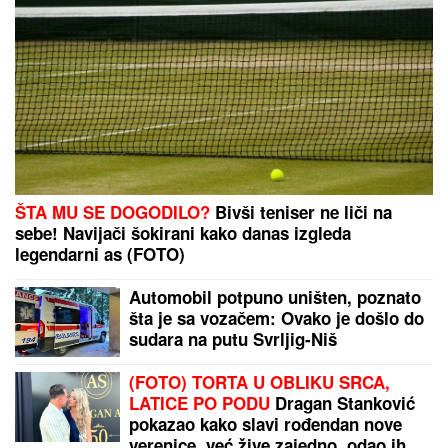
ŠTA MU SE DOGODILO?
Bivši teniser ne liči na
sebe! Navijači šokirani kako danas izgleda
legendarni as (FOTO)
Automobil potpuno uništen, poznato
šta je sa vozačem: Ovako je došlo do
sudara na putu Svrljig-Niš
(FOTO) TORTA U OBLIKU SRCA,
LATICE PO PODU
Dragan Stanković
pokazao kako slavi rođendan nove
verenice, već žive zajedno, odao ih