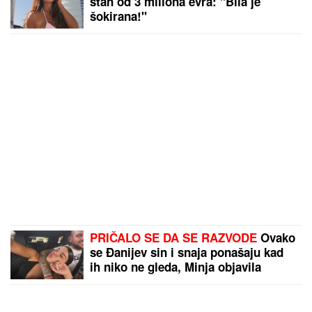
stan od 3 miliona evra: "Bila je
šokirana!"
PRIČALO SE DA SE RAZVODE
Ovako
se Đanijev sin i snaja ponašaju kad
ih niko ne gleda, Minja objavila
fotografiju sa suprugom, jedan detalj
jasno otkriva u kakvom su braku