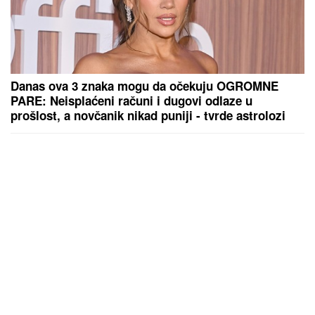
Danas ova 3 znaka mogu da očekuju OGROMNE
PARE: Neisplaćeni računi i dugovi odlaze u
prošlost, a novčanik nikad puniji - tvrde astrolozi