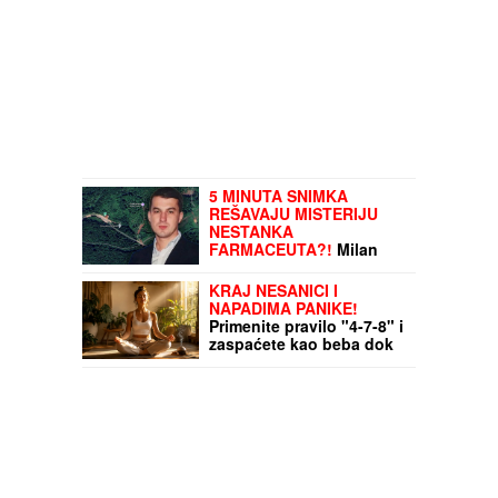
5 MINUTA SNIMKA
REŠAVAJU MISTERIJU
NESTANKA
FARMACEUTA?!
Milan
popio kafu sa majkom,
otišao na posao i više ga
KRAJ NESANICI I
NIKO NIJE VIDEO: Supruzi
NAPADIMA PANIKE!
je poslao OVU poruku
Primenite pravilo "4-7-8" i
(FOTO)
zaspaćete kao beba dok
trepnete - MOZAK SE
MOMENTALNO GASI