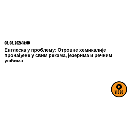
08. 08. 2026 14:00
Енглеска у проблему: Отровне хемикалије
пронађене у свим рекама, језерима и речним
ушћима
VIDEO