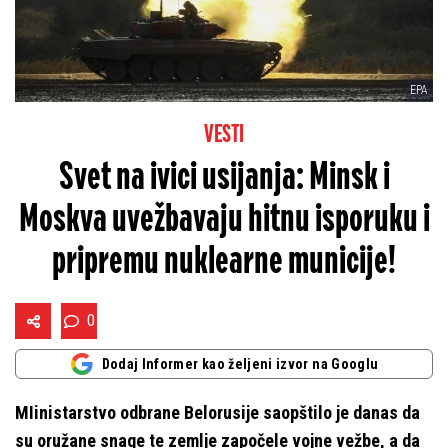
EPA
VESTI
Svet na ivici usijanja: Minsk i
Moskva uvežbavaju hitnu isporuku i
pripremu nuklearne municije!
0
Dodaj Informer kao željeni izvor na Googlu
MIinistarstvo odbrane Belorusije saopštilo je danas da
su oružane snage te zemlje započele vojne vežbe, a da