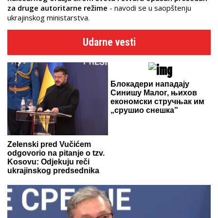
za druge autoritarne režime
- navodi se u saopštenju
ukrajinskog ministarstva.
Udarne vesti
Блокадери нападају
Синишу Малог, њихов
економски стручњак им
„срушио снешка”
Zelenski pred Vučićem
odgovorio na pitanje o tzv.
Kosovu: Odjekuju reči
ukrajinskog predsednika