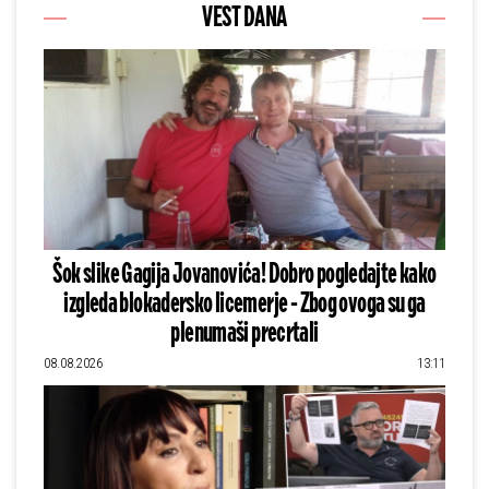
VEST DANA
Šok slike Gagija Jovanovića! Dobro pogledajte kako
izgleda blokadersko licemerje - Zbog ovoga su ga
plenumaši precrtali
08.08.2026
13:11