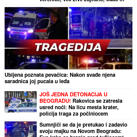
jedan detalj
Ubijena poznata pevačica: Nakon svađe njena
saradnica joj pucala u leđa
JOŠ JEDNA DETONACIJA U
BEOGRADU!
Rakovica se zatresla
usred noći: Na licu mesta krater,
policija traga za počiniocem
Sumnjiči se da je pretukao i zadavio
svoju majku na Novom Beogradu: