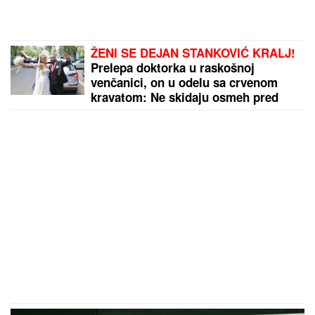
ŽENI SE DEJAN STANKOVIĆ KRALJ!
Prelepa doktorka u raskošnoj
venčanici, on u odelu sa crvenom
kravatom: Ne skidaju osmeh pred
crkveno venčanje