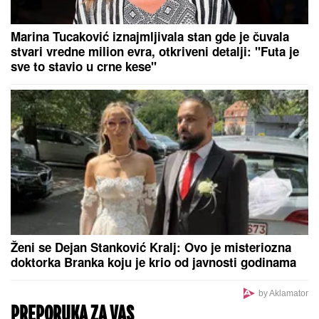
Marina Tucaković iznajmljivala stan gde je čuvala
stvari vredne milion evra, otkriveni detalji: "Futa je
sve to stavio u crne kese"
Ženi se Dejan Stanković Kralj: Ovo je misteriozna
doktorka Branka koju je krio od javnosti godinama
by Aklamator
PREPORUKA ZA VAS