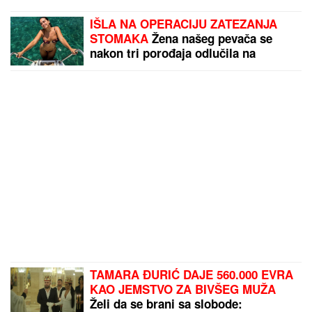
IŠLA NA OPERACIJU ZATEZANJA
STOMAKA
Žena našeg pevača se
nakon tri porođaja odlučila na
hirurški zahvat: "To mi je jedna od
najboljih odluka"
TAMARA ĐURIĆ DAJE 560.000 EVRA
KAO JEMSTVO ZA BIVŠEG MUŽA
Želi da se brani sa slobode: