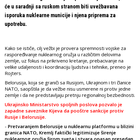
će u saradnji sa ruskom stranom biti uvežbavana
isporuka nuklearne municije i njena priprema za
upotrebu.
Kako se ističe, cilj vežbi je provera spremnosti vojske za
raspoređivanje nuklearnog oružja u različitim delovima
zemlje, uz fokus na prikriveno kretanje, prebacivanje na
velike udaljenosti i koordinaciju ljudstva i tehnike, preneo je
Rojters.
Belorusija, koja se graniči sa Rusijom, Ukrajinom i tri članice
NATO, saopštila je da vežbe nisu usmerene ni protiv jedne
zemlje i da ne predstavljaju pretnju regionalnoj bezbednosti.
Ukrajinsko Ministarstvo spoljnih poslova pozvalo je
zapadne saveznike Kijeva da pooštre sankcije protiv
Rusije i Belorusije.
-
Pretvaranjem Belorusije u nuklearnu platformu u blizini
granica NATO, Kremlj faktički legitimizuje širenje
nuklearnog oružja širom sveta i stvara opasan presedan