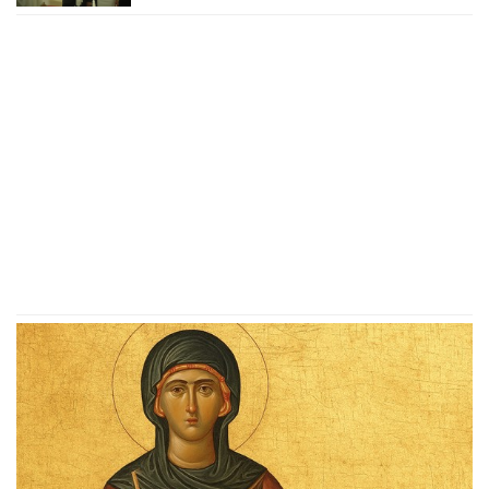
"Verujem da bi i on to uradio za
mene", ovo su svi detalji