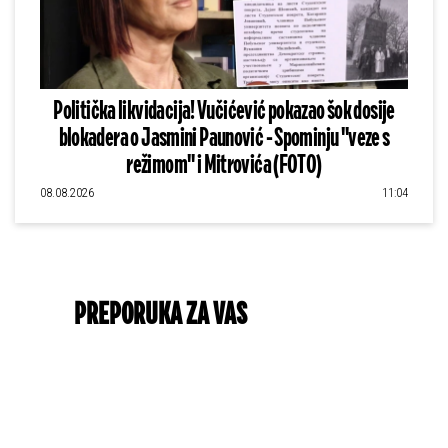
Politička likvidacija! Vučićević pokazao šok dosije
blokadera o Jasmini Paunović - Spominju "veze s
režimom" i Mitrovića (FOTO)
08.08.2026
11:04
PREPORUKA ZA VAS