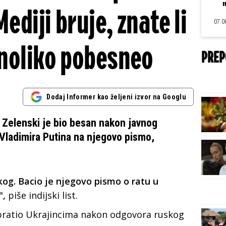
ediji bruje, znate li
07.0
onoliko pobesneo
PREP
Dodaj Informer kao željeni izvor na Googlu
 Zelenski je bio besan nakon javnog
Vladimira Putina na njegovo pismo,
kog. Bacio je njegovo pismo o ratu u
",
piše indijski list.
 obratio Ukrajincima nakon odgovora ruskog