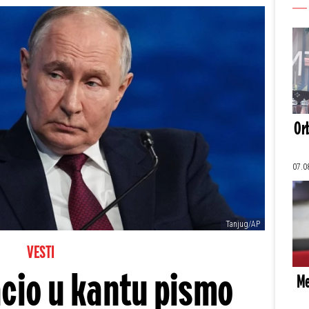
Orb
07.0
Tanjug/AP
VESTI
acio u kantu pismo
Me