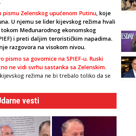
.
om pismu Zelenskog upućenom Putinu
, koje
juna. U njemu se lider kijevskog režima hvali
le tokom Međunarodnog ekonomskog
PIEF) i preti daljim terorističkim napadima.
nje razgovora na visokom nivou.
vo pismo sa govornice na SPIEF-u. Ruski
utno ne vidi svrhu sastanka sa Zelenskim
.
kijevskog režima ne bi trebalo toliko da se
Udarne vesti