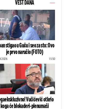
VEST DANA
an stigao u Guču i seo za sto: Ovo
je prvo naručio (FOTO)
8.2026
15:50
gaekskluzivno! Vučićević otkrio
koga će blokaderi-plenumaši