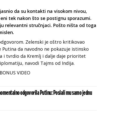
jasnio da su kontakti na visokom nivou,
ljeni tek nakon što se postignu sporazumi.
u relevantni stručnjaci. Pošto ništa od toga
mislen.
 odgovorom. Zelenski je oštro kritikovao
e Putina da navodno ne pokazuje istinsko
i tvrdio da Kremlj i dalje daje prioritet
iplomatiju, navodi Tajms od Indija.
BONUS VIDEO
omentalno odgovorila Putinu: Poslali mu samo jednu