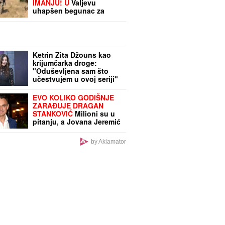
IMANJU! U
Valjevu
uhapšen begunac za
kojim je bila raspisana
potraga: Objavljen
dramatičan snimak akcije
Ketrin Zita Džouns kao
krijumčarka droge:
"Oduševljena sam što
učestvujem u ovoj seriji"
EVO KOLIKO GODIŠNJE
ZARAĐUJE DRAGAN
STANKOVIĆ
Milioni su u
pitanju, a Jovana Jeremić
tvrdi: "U dugovima je"
by Aklamator