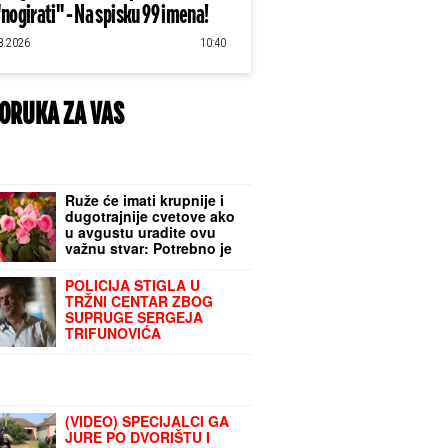
"nogirati" - Na spisku 99 imena!
8.2026
10:40
ORUKA ZA VAS
Ruže će imati krupnije i
dugotrajnije cvetove ako
u avgustu uradite ovu
važnu stvar: Potrebno je
manje od pet minuta
POLICIJA STIGLA U
TRŽNI CENTAR ZBOG
SUPRUGE SERGEJA
TRIFUNOVIĆA
Saznajemo: Obezbeđenje
hitno reagovalo zbog
SUMNJE NA KRAĐU, pa
joj pisali krivičnu prijavu
(VIDEO) SPECIJALCI GA
JURE PO DVORIŠTU I