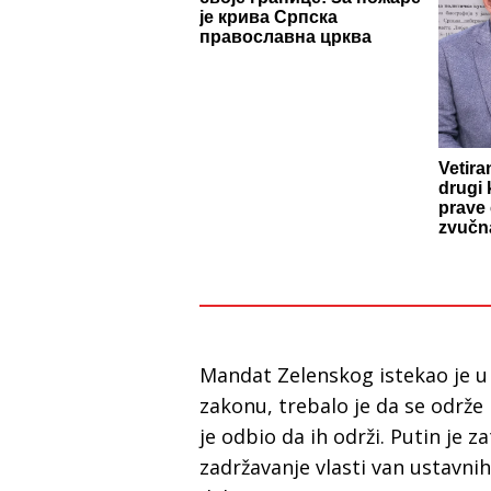
је крива Српска
православна црква
Vetira
drugi 
prave 
zvučna
Mandat Zelenskog istekao je u
zakonu, trebalo je da se održe
je odbio da ih održi. Putin je 
zadržavanje vlasti van ustavnih