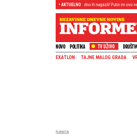
e
EU kidiše na Moskvu, brutalno ih nagazili! Putin im ovo neće oprostiti
• AKTUELNO
NOVO
POLITIKA
DRUŠTV
EXATLON
TAJNE MALOG GRADA
V
PLANETA