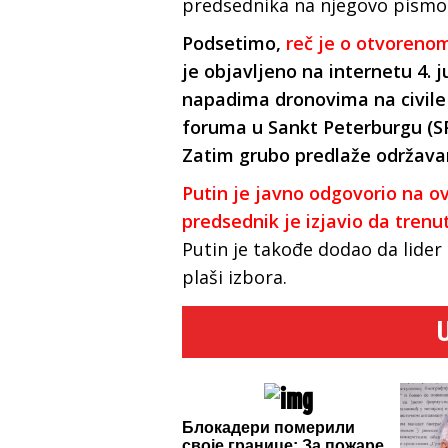
predsednika na njegovo pismo
Podsetimo,
reč je o otvoren
je objavljeno na internetu 4. 
napadima dronovima na civi
foruma u ​​Sankt Peterburgu (S
Zatim grubo predlaže održava
Putin je javno odgovorio na o
predsednik je izjavio da tren
Putin je takođe dodao da lider 
plaši izbora.
Блокадери померили
своје границе: За пожаре