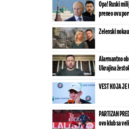
Opa! Ruski mili
preneo ovu por
Zelenski nokaut
Alarmantno obraćanje iz Kijeva: Z
Ukrajina žesto
VEST KOJA JE 
PARTIZAN PRED
ovo klub sa vel