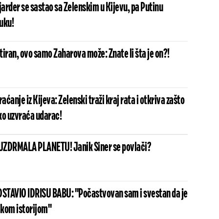
jarder se sastao sa Zelenskim u Kijevu, pa Putinu
uku!
iran, ovo samo Zaharova može: Znate li šta je on?!
elenski traži kraj rata i otkriva zašto
ko uzvraća udarac!
UZDRMALA PLANETU! Janik Siner se povlači?
STAVIO IDRISU BABU: "Počastvovan sam i svestan da je
ikom istorijom"