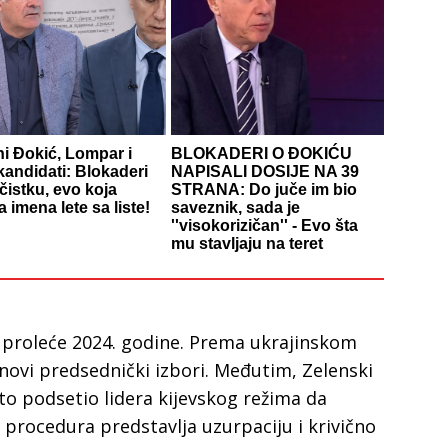
ni Đokić, Lompar i
BLOKADERI O ĐOKIĆU
kandidati: Blokaderi
NAPISALI DOSIJE NA 39
čistku, evo koja
STRANA: Do juče im bio
 imena lete sa liste!
saveznik, sada je
''visokorizičan'' - Evo šta
mu stavljaju na teret
 proleće 2024. godine. Prema ukrajinskom
 novi predsednički izbori. Međutim, Zelenski
zato podsetio lidera kijevskog režima da
 procedura predstavlja uzurpaciju i krivično