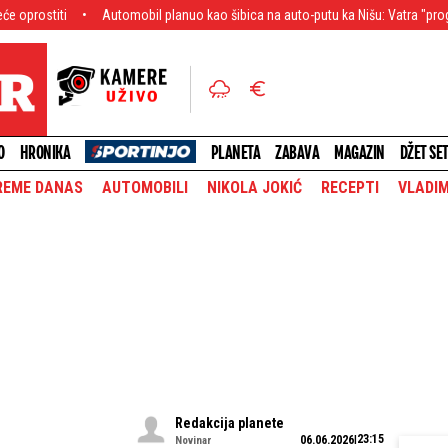
Automobil planuo kao šibica na auto-putu ka Nišu: Vatra "progutala" vozilo, p
O
HRONIKA
PLANETA
ZABAVA
MAGAZIN
DŽET SE
REME DANAS
AUTOMOBILI
NIKOLA JOKIĆ
RECEPTI
VLADIM
Redakcija planete
23:15
06.06.2026
Novinar