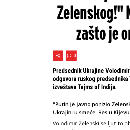
Zelenskog!" M
zašto je 
0
Predsednik Ukrajine Volodimir
odgovora ruskog predsednika 
izveštava Tajms of Indija.
"Putin je javno ponizio Zelens
Ukrajini u smeće. Bes u Kijevu
Volodimir Zelenski se ljutito