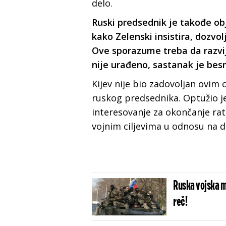
delo.
Ruski predsednik je takođe ob
kako Zelenski insistira, dozvo
Ove sporazume treba da razvij
nije urađeno, sastanak je bes
Kijev nije bio zadovoljan ovim
ruskog predsednika. Optužio j
interesovanje za okončanje rata 
vojnim ciljevima u odnosu na d
Ruska vojska m
reč!