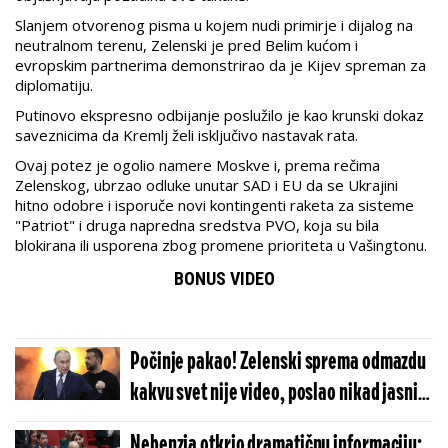
Slanjem otvorenog pisma u kojem nudi primirje i dijalog na
neutralnom terenu, Zelenski je pred Belim kućom i
evropskim partnerima demonstrirao da je Kijev spreman za
diplomatiju.
Putinovo ekspresno odbijanje poslužilo je kao krunski dokaz
saveznicima da Kremlj želi isključivo nastavak rata.
Ovaj potez je ogolio namere Moskve i, prema rečima
Zelenskog, ubrzao odluke unutar SAD i EU da se Ukrajini
hitno odobre i isporuče novi kontingenti raketa za sisteme
"Patriot" i druga napredna sredstva PVO, koja su bila
blokirana ili usporena zbog promene prioriteta u Vašingtonu.
BONUS VIDEO
Počinje pakao! Zelenski sprema odmazdu
kakvu svet nije video, poslao nikad jasniju
poruku Putinu
Nebenzja otkrio dramatičnu informaciju: