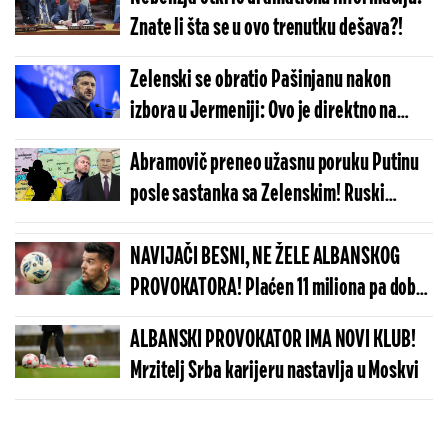
Znate li šta se u ovo trenutku dešava?!
Zelenski se obratio Pašinjanu nakon
izbora u Jermeniji: Ovo je direktno na
Putinovu adresu!
Abramovič preneo užasnu poruku Putinu
posle sastanka sa Zelenskim! Ruski
oligarh doneo neprijatnu informaciju
NAVIJAČI BESNI, NE ŽELE ALBANSKOG
PROVOKATORA! Plaćen 11 miliona pa dobio
brutalnu poruku
ALBANSKI PROVOKATOR IMA NOVI KLUB!
Mrzitelj Srba karijeru nastavlja u Moskvi