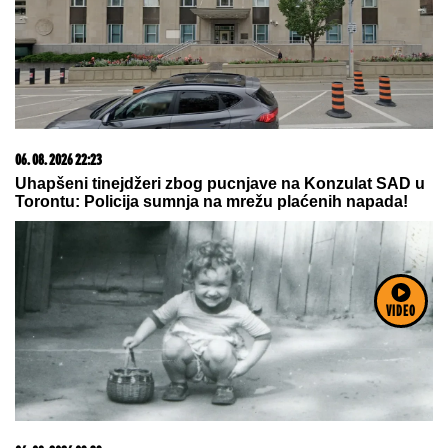
BIVŠI RIJALITI PAR PRODAJE KUĆU
U KOJU SU ULOŽILI 200.000 EVRA
Sagradili vilu na Kosmaju i pokrenuli
biznis, a sada im hitno treba novac:
"To je razlog prodaje"
Klopke za komarce: Uz ove
JEDNOSTAVNE TRIKOVE lako ćete
se otarasiti dosadnih krvopija -
jednu ZAMKU možete napraviti sami,
a za drugu vam ne treba BAŠ NIŠTA
VIDEO
"Majo, Asmin je bio sa Gabi bankarkom i biće opet,