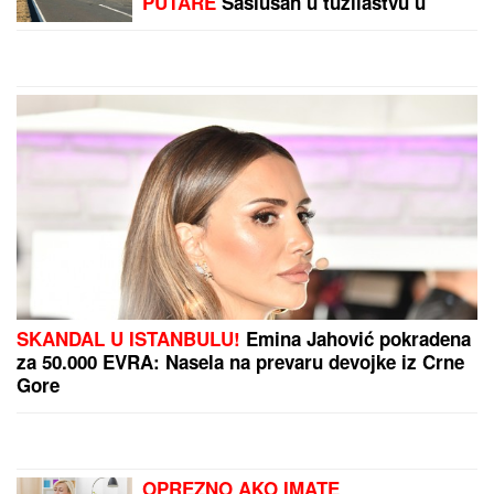
pogodio susednu državu
by Aklamator
PREPORUKA ZA VAS
SIN BRUTALNO TUKAO MAJKU DO SMRTI!
Strašni
detalji jezivog zločina na Novom Beogradu: Nakon
ubistva pokušao da skoči sa terase!