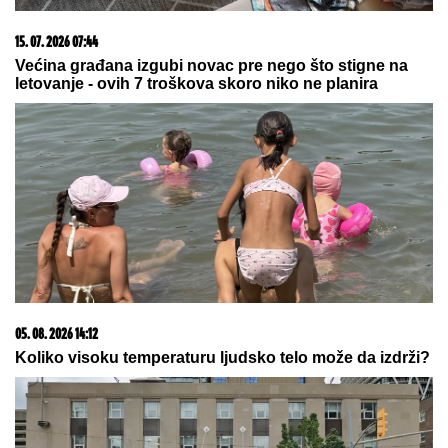
ŠOKANTNE
TVRDNjE: Propao ogroman transfer
zbog Zvezdinog sponzora?