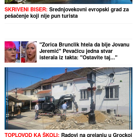
EVO KAKO SE BRANI VOZAČ
KAMIONA KOJI JE POKOSIO
PUTARE
Saslušan u tužilaštvu u
Šapcu: Udario u pešake na putu, pa
završio kod metalne ograde