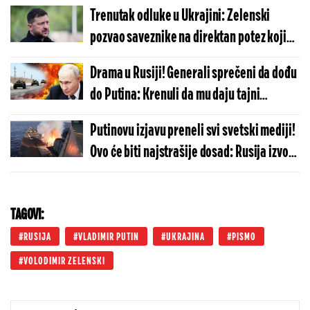
Putin
Trenutak odluke u Ukrajini: Zelenski
pozvao saveznike na direktan potez koji
menja tok rata!
Drama u Rusiji! Generali sprečeni da dođu
do Putina: Krenuli da mu daju tajni
izveštaj, a onda - šok
Putinovu izjavu preneli svi svetski mediji!
Ovo će biti najstrašije dosad: Rusija izvodi
pakleni manevar protiv kojeg odbrana ne
postoji
TAGOVI:
RUSIJA
VLADIMIR PUTIN
UKRAJINA
PISMO
VOLODIMIR ZELENSKI