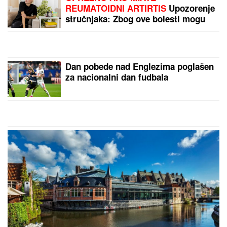
CECU NIKO NIJE PREPOZNAO NA
AERODROMU
Leti iz Malage za
Beograd: Kačket na glavi, atlet
majica i naočare (FOTO)