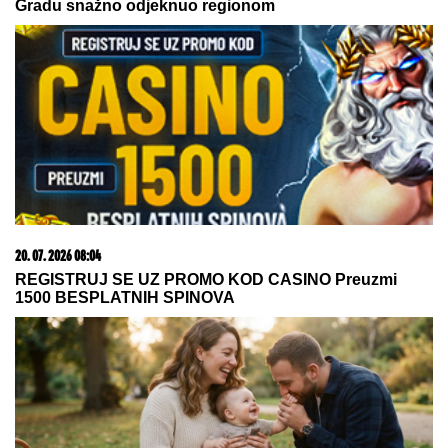
VIDEO)
VODITELJKA RTS-A UŽIVA NA JAHTI
Zategnuta kao praćka u 52. godini:
Otkopčala košulju i pokazala zašto
važi za jednu od najzgodnijih (Foto)