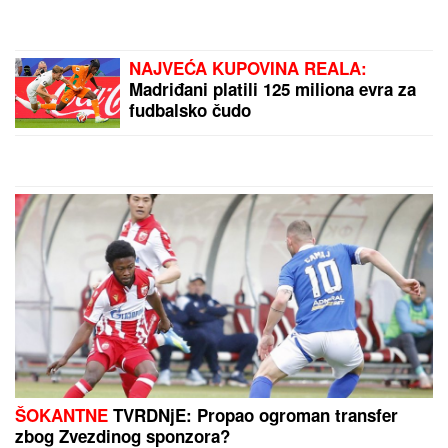
"Zorica Brunclik htela da bije Jovanu
Jeremić" Pevačicu jedna stvar
isterala iz takta: "Ostavite taj..."
TOPLOVOD KA ŠKOLI:
Radovi na grejanju u Grockoj