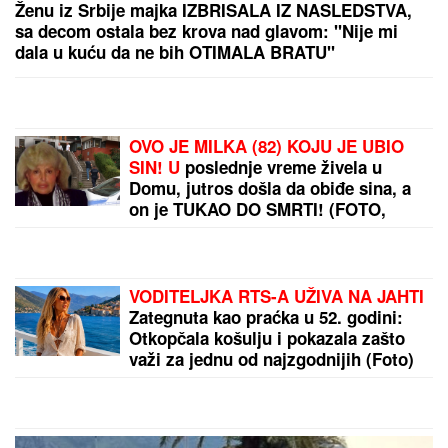
Dan pobede nad Englezima poglašen
za nacionalni dan fudbala