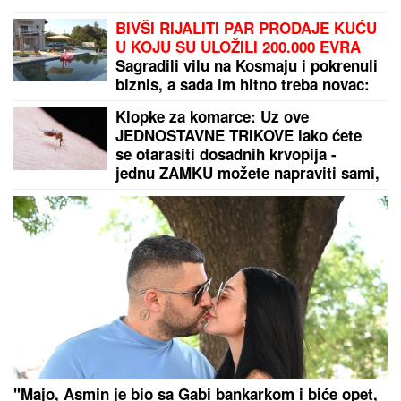
OGLASIO SE SLOBA RADANOVIĆ NAKON NAPADA
U BUDVI
Otkrio šta se desilo sa taksistom: "Možda
ima neke probleme"