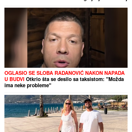
SKANDAL U ISTANBULU!
Emina Jahović pokradena
za 50.000 EVRA: Nasela na prevaru devojke iz Crne
Gore