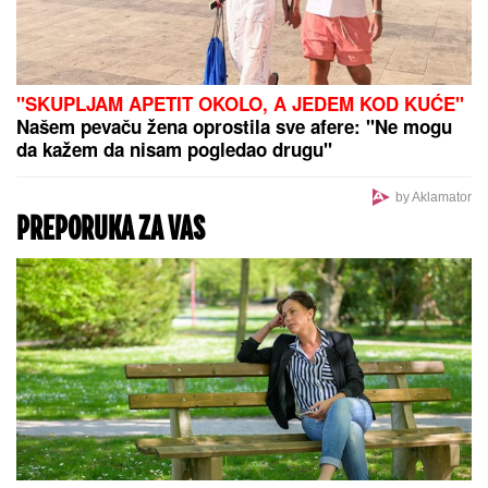
OPREZNO AKO IMATE
REUMATOIDNI ARTIRTIS
Upozorenje
stručnjaka: Zbog ove bolesti mogu
da stradaju i pluća, srce, oči