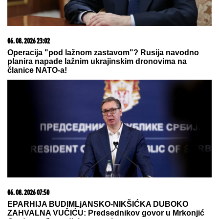
Ženu iz Srbije majka IZBRISALA IZ NASLEDSTVA,
sa decom ostala bez krova nad glavom: "Nije mi
dala u kuću da ne bih OTIMALA BRATU"
OVO JE MILKA (82) KOJU JE UBIO
SIN! U
poslednje vreme živela u
Domu, jutros došla da obiđe sina, a
on je TUKAO DO SMRTI! (FOTO,