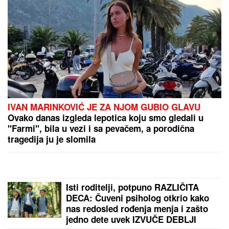
SKRIVENI BISER:
Srednjovekovni evropski grad za
pešačenje koji nije pun turista