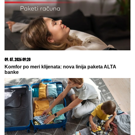
KRAJ
NAJVEĆA KUPOVINA REALA:
Madriđani platili 125 miliona evra za
fudbalsko čudo