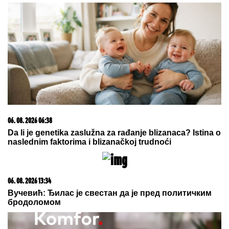
Ovako danas izgleda lepotica koju smo gledali u
"Farmi", bila u vezi i sa pevačem, a porodična
tragedija ju je slomila
Isti roditelji, potpuno RAZLIČITA
DECA: Čuveni psiholog otkrio kako
nas redosled rođenja menja i zašto
jedno dete uvek IZVUČE DEBLJI