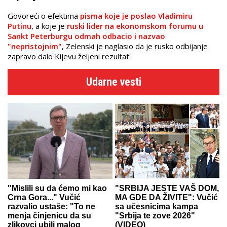
Govoreći o efektima
pisma koje je poslao Vladimiru
Putinu
, a koje je
ruski lider na ekonomskom forumu u
Sankt Peterburgu odmah odbacio i nazvao
"nepristojnim"
, Zelenski je naglasio da je rusko odbijanje
zapravo dalo Kijevu željeni rezultat:
Udarne vesti
"Mislili su da ćemo mi kao
"SRBIJA JESTE VAŠ DOM,
Crna Gora..." Vučić
MA GDE DA ŽIVITE": Vučić
razvalio ustaše: "To ne
sa učesnicima kampa
menja činjenicu da su
"Srbija te zove 2026"
zlikovci ubili malog
(VIDEO)