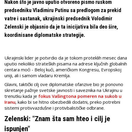
Nakon što je javno uputio otvoreno pismo ruskom
predsedniku Vladimiru Putinu sa predlogom za prekid
vatre i sastanak, ukrajinski predsednik Volodimir
Zelenski je objasnio da je ta inicijativa bila deo šire,
koordinisane diplomatske strategije.
Ukrajinski lider je potvrdio da je tokom proteklih mesec dana
uputio nekoliko strateških pisama na adrese ključnih globalnih
centara moći - Beloj kući, američkom Kongresu, Evropskoj
uniji, ali i samom vladaru Kremlja.
Glavni, taktički cilj ove diplomatske ofanzive bio je ponovno
skretanje pažnje svetske javnosti i saveznika na Ukrajinu u
trenutku kada je
fokus Vašingtona pomeren na sukob u
Iranu
, kako bi se hitno obezbedili dodatni, preko potrebni
sistemi protivvazdušne i protivbalističke odbrane.
Zelenski: "Znam šta sam hteo i cilj je
ispunjen"