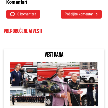
Komentari
0 komentara
Pošaljite komentar
PREPORUČENE AI VESTI
VEST DANA