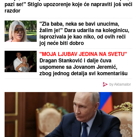
"SKUPLJAM APETIT OKOLO, A JEDEM KOD KUĆE"
Našem pevaču žena oprostila sve afere: "Ne mogu
da kažem da nisam pogledao drugu"
by Aklamator
PREPORUKA ZA VAS