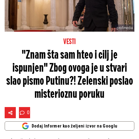
profimedia
VESTI
"Znam šta sam hteo i cilj je
ispunjen" Zbog ovoga je u stvari
slao pismo Putinu?! Zelenski poslao
misterioznu poruku
0
Dodaj Informer kao željeni izvor na Googlu