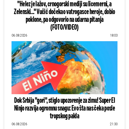
"Helez je lažov, crnogorski mediji su licemerni, a
Zelenski..." Vučić dočekao vatrogasce heroje, dobio
poklone, pa odgovorio na udarna pitanja
(FOTO/VIDEO)
06.08.2026
18:03
Dok Srbija "gori", stiglo upozorenje za zimu! Super El
Ninjo razvija ogromnu snagu: Evo šta nas čeka posle
tropskog pakla
06.08.2026
21:30