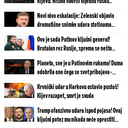
Kijevu: Nismo oborili nijednu rusku
raketu, znate li zašto?!
Novi nivo eskalacije: Zelenski objavio
dramatične snimke udara stotinama
kilometara od granice (VIDEO)
Ovo je sada Putinov ključni general!
Brutalan rez Rusije, sprema se nešto
krupno u Ukrajini?
Planeto, sve je u Putinovim rukama! Duma
odobrila ono čega se svet pribojava -
otkucalo
Krvnički udar u Harkovu ostavio pustoš!
Kijev razapet, smrt je svuda
Tramp ofanzivno udara ispod pojasa! Ovaj
ključni potez mu nikada neće oprostiti