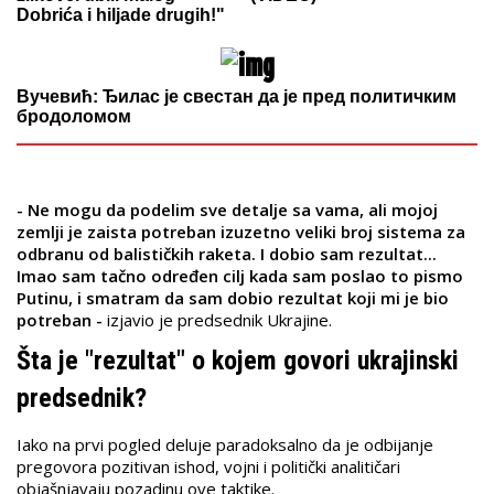
Dobrića i hiljade drugih!"
Вучевић: Ђилас је свестан да је пред политичким
бродоломом
- Ne mogu da podelim sve detalje sa vama, ali mojoj
zemlji je zaista potreban izuzetno veliki broj sistema za
odbranu od balističkih raketa. I dobio sam rezultat...
Imao sam tačno određen cilj kada sam poslao to pismo
Putinu, i smatram da sam dobio rezultat koji mi je bio
potreban -
izjavio je predsednik Ukrajine.
Šta je "rezultat" o kojem govori ukrajinski
predsednik?
Iako na prvi pogled deluje paradoksalno da je odbijanje
pregovora pozitivan ishod, vojni i politički analitičari
objašnjavaju pozadinu ove taktike.