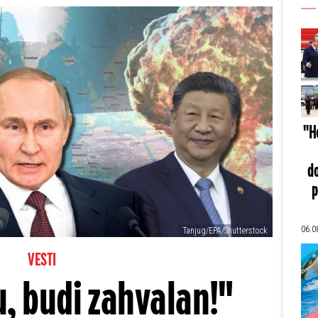
"He
do
p
06.0
Tanjug/EPA/Shutterstock
VESTI
, budi zahvalan!"