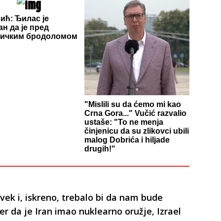
ић: Ђилас је
ан да је пред
тичким бродоломом
"Mislili su da ćemo mi kao
Crna Gora..." Vučić razvalio
ustaše: "To ne menja
činjenicu da su zlikovci ubili
malog Dobrića i hiljade
drugih!"
ek i, iskreno, trebalo bi da nam bude
r da je Iran imao nuklearno oružje, Izrael