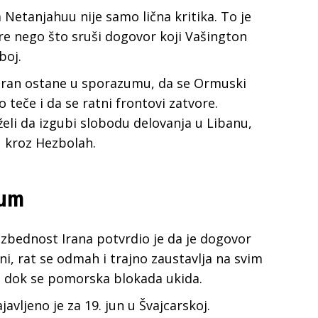
etanjahuu nije samo lična kritika. To je
pre nego što sruši dogovor koji Vašington
boj.
Iran ostane u sporazumu, da se Ormuski
teče i da se ratni frontovi zatvore.
želi da izgubi slobodu delovanja u Libanu,
u kroz Hezbolah.
zum
zbednost Irana potvrdio je da je dogovor
ni, rat se odmah i trajno zaustavlja na svim
n, dok se pomorska blokada ukida.
ljeno je za 19. jun u Švajcarskoj.