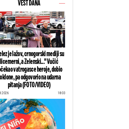
VEST DANA
lez je lažov, crnogorski mediji su
licemerni, a Zelenski..." Vučić
čekao vatrogasce heroje, dobio
oklone, pa odgovorio na udarna
pitanja (FOTO/VIDEO)
8.2026
18:03