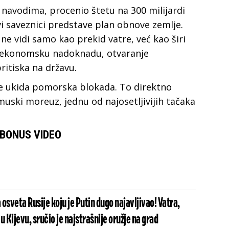
navodima, procenio štetu na 300 milijardi
vi saveznici predstave plan obnove zemlje.
e vidi samo kao prekid vatre, već kao širi
i ekonomsku nadoknadu, otvaranje
ritiska na državu.
se ukida pomorska blokada. To direktno
rmuski moreuz, jednu od najosetljivijih tačaka
BONUS VIDEO
osveta Rusije koju je Putin dugo najavljivao! Vatra,
 u Kijevu, sručio je najstrašnije oružje na grad