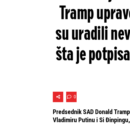
Tramp upravo
su uradili ne
šta je potpis
0
Predsednik SAD Donald Tramp ja
Vladimiru Putinu i Si Đinping