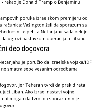
a -
rekao je Donald Tramp o Benjaminu
 Trampovih poruka izraelskom premijeru od
sna računica: Vašington želi da sporazum sa
ezbednosni uspeh, a Netanjahu sada deluje
e da ugrozi nastavkom operacija u Libanu.
učni deo dogovora
etanjahu je poručio da izraelska vojska/IDF
ael ne smatra sebe vezanim odredbama
dogovor, jer Teheran tvrdi da prekid rata
ujući Liban. Ako Izrael nastavi vojne
an bi mogao da tvrdi da sporazum nije
odgovor.