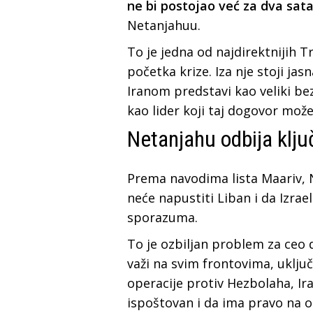
ne bi postojao već za dva sat
Netanjahuu.
To je jedna od najdirektnijih
početka krize. Iza nje stoji ja
Iranom predstavi kao veliki b
kao lider koji taj dogovor mož
Netanjahu odbija klj
Prema navodima lista Maariv, N
neće napustiti Liban i da Izr
sporazuma.
To je ozbiljan problem za ceo 
važi na svim frontovima, uključ
operacije protiv Hezbolaha, Ir
ispoštovan i da ima pravo na 