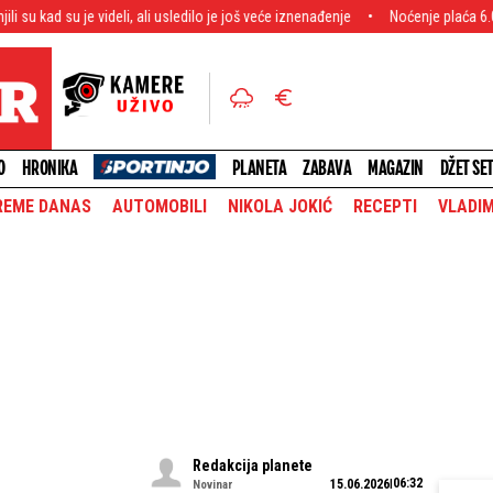
 videli, ali usledilo je još veće iznenađenje
Noćenje plaća 6.000 evra! Bogat
O
HRONIKA
PLANETA
ZABAVA
MAGAZIN
DŽET SE
REME DANAS
AUTOMOBILI
NIKOLA JOKIĆ
RECEPTI
VLADIM
Redakcija planete
06:32
15.06.2026
Novinar