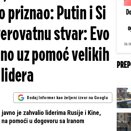
 priznao: Putin i Si
Do
verovatnu stvar: Evo
o
06.0
ano uz pomoć velikih
PREP
lidera
Dodaj Informer kao željeni izvor na Googlu
vno je zahvalio liderima Rusije i Kine,
u, na pomoći u dogovoru sa Iranom