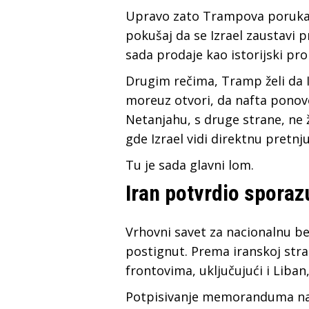
Upravo zato Trampova poruka N
pokušaj da se Izrael zaustavi 
sada prodaje kao istorijski pro
Drugim rečima, Tramp želi da 
moreuz otvori, da nafta ponovo 
Netanjahu, s druge strane, ne 
gde Izrael vidi direktnu pretnj
Tu je sada glavni lom.
Iran potvrdio spora
Vrhovni savet za nacionalnu be
postignut. Prema iranskoj stra
frontovima, uključujući i Liba
Potpisivanje memoranduma najav