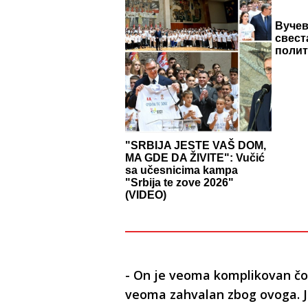
Вучев
свест
поли
"SRBIJA JESTE VAŠ DOM,
MA GDE DA ŽIVITE": Vučić
sa učesnicima kampa
"Srbija te zove 2026"
(VIDEO)
- On je veoma komplikovan čov
veoma zahvalan zbog ovoga. Je