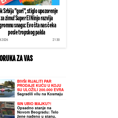
k Srbija "gori", stiglo upozorenje
za zimu! Super El Ninjo razvija
gromnu snagu: Evo šta nas čeka
posle tropskog pakla
8.2026
21:30
ORUKA ZA VAS
BIVŠI RIJALITI PAR
PRODAJE KUĆU U KOJU
SU ULOŽILI 200.000 EVRA
Sagradili vilu na Kosmaju
i pokrenuli biznis, a sada
im hitno treba novac: "To
SIN UBIO MAJKU?!
je razlog prodaje"
Opsadno stanje na
Novom Beogradu: Telo
žene nađeno u stanu,