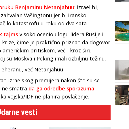
poruku Benjaminu Netanjahuu
: Izrael bi,
 zahvalan Vašingtonu jer bi iransko
ačilo katastrofu u roku od dva sata.
k tajms
visoko ocenio ulogu lidera Rusije i
e krize, čime je praktično priznao da dogovor
 američkim pritiskom, već i kroz širu
j su Moskva i Peking imali ozbiljnu težinu.
a Teheranu, već Netanjahuu.
vao izraelskog premijera nakon što su se
iv ne smatra
da ga odredbe sporazuma
ska vojska/IDF ne planira povlačenje.
Udarne vesti