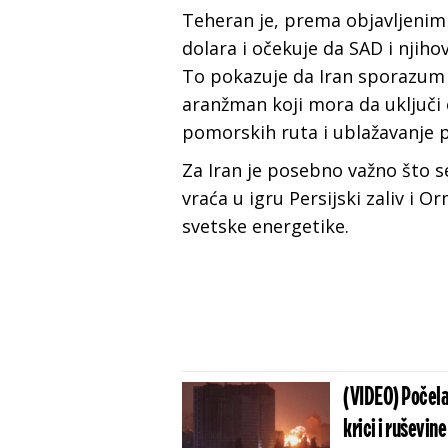
Teheran je, prema objavljenim 
dolara i očekuje da SAD i njiho
To pokazuje da Iran sporazum n
aranžman koji mora da uključ
pomorskih ruta i ublažavanje p
Za Iran je posebno važno što 
vraća u igru Persijski zaliv i O
svetske energetike.
(VIDEO) Počela 
krici i ruševine