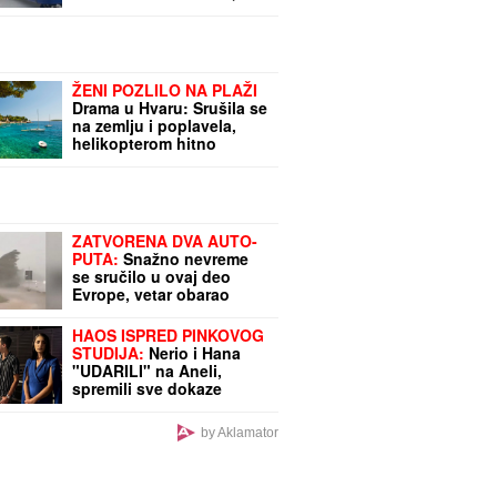
policija blokirala ulicu i
prilaz zgradi!
ŽENI POZLILO NA PLAŽI
Drama u Hvaru: Srušila se
na zemlju i poplavela,
helikopterom hitno
prevezena u bolnicu
ZATVORENA DVA AUTO-
PUTA:
Snažno nevreme
se sručilo u ovaj deo
Evrope, vetar obarao
drveće (VIDEO)
HAOS ISPRED PINKOVOG
STUDIJA:
Nerio i Hana
"UDARILI" na Aneli,
spremili sve dokaze
protiv nje!
by Aklamator