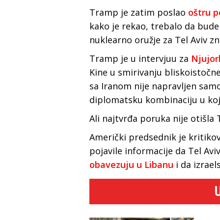
Tramp je zatim poslao
oštru 
kako je rekao, trebalo da bude
nuklearno oružje za Tel Aviv zn
Tramp je u intervjuu za
Njujor
Kine u smirivanju bliskoistočn
sa Iranom nije napravljen samo
diplomatsku kombinaciju u kojo
Ali najtvrđa poruka nije otišl
Američki predsednik je kritiko
pojavile informacije da Tel Av
obavezuju u Libanu
i da izrael