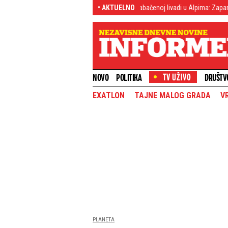
svet!
(FOTO) Šok otkriće na zabačenoj livadi u Alpima: Zapanjili su kad su je
• AKTUELNO
NOVO
POLITIKA
DRUŠTV
EXATLON
TAJNE MALOG GRADA
V
PLANETA