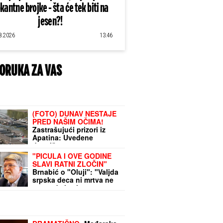
kantne brojke - šta će tek biti na
jesen?!
8.2026
13:46
ORUKA ZA VAS
(FOTO) DUNAV NESTAJE
PRED NAŠIM OČIMA!
Zastrašujući prizori iz
Apatina: Uvedene
drastične mere
"PICULA I OVE GODINE
SLAVI RATNI ZLOČIN"
Brnabić o "Oluji": "Valjda
srpska deca ni mrtva ne
mogu da imaju status
žrtve"