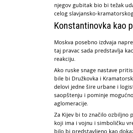
njegov gubitak bio bi težak uda
celog slavjansko-kramatorskog
Konstantinovka kao p
Moskva posebno izdvaja napre
taj pravac sada predstavlja k
reakciju.
Ako ruske snage nastave priti
bile bi Družkovka i Kramatorsk
delovi jedne šire urbane i logi
saopštenju i pominje mogućno
aglomeracije.
Za Kijev bi to značilo ozbiljno
koji ima i vojnu i simboličku 
bilo bi predstavljeno kao dok