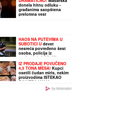
DRAMATIČNO:
Mađarska
donela hitnu odluku -
građanima saopštena
prelomna vest
HAOS NA PUTEVIMA U
SUBOTICI U
devet
nesreća povređeno šest
osoba, policija iz
saobraćaja isključila 44
vozača
IZ PRODAJE POVUČENO
4,5 TONA MESA!
Kupci
osetili čudan miris, nekim
proizvodima ISTEKAO
ROK TRAJANJA:
Inspekcija u 375
by Aklamator
objekata, pljušte zabrane
i kazne