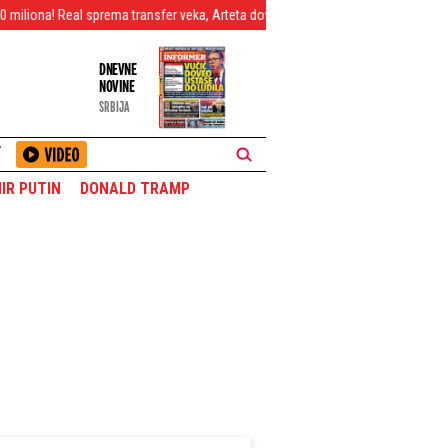
al sprema transfer veka, Arteta doveo pojačanje snova, Ovusu napustio "Maraka
DNEVNE
NOVINE
SRBIJA
T
IR PUTIN
DONALD TRAMP