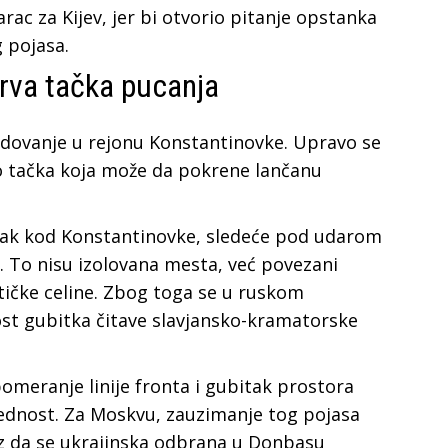
rac za Kijev, jer bi otvorio pitanje opstanka
 pojasa.
rva tačka pucanja
dovanje u rejonu Konstantinovke. Upravo se
ao tačka koja može da pokrene lančanu
sak kod Konstantinovke, sledeće pod udarom
. To nisu izolovana mesta, već povezani
stičke celine. Zbog toga se u ruskom
st gubitka čitave slavjansko-kramatorske
 pomeranje linije fronta i gubitak prostora
vrednost. Za Moskvu, zauzimanje tog pojasa
az da se ukrajinska odbrana u Donbasu