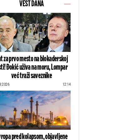
VEST DANA
t za prvo mesto na blokaderskoj
sti! Đokić uživa na moru, Lompar
već traži saveznike
8.2026
12:14
vropa pred kolapsom, objavljene