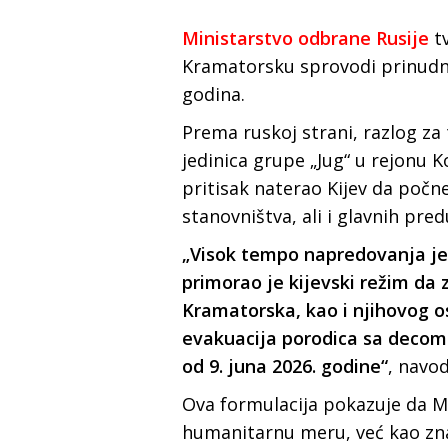
Ministarstvo odbrane Rusije
tv
Kramatorsku sprovodi prinudn
godina.
Prema ruskoj strani, razlog z
jedinica grupe „Jug“ u rejonu 
pritisak naterao Kijev da počne
stanovništva, ali i glavnih pre
„Visok tempo napredovanja je
primorao je kijevski režim da 
Kramatorska, kao i njihovog o
evakuacija porodica sa decom
od 9. juna 2026. godine“
, navo
Ova formulacija pokazuje da M
humanitarnu meru, već kao zna