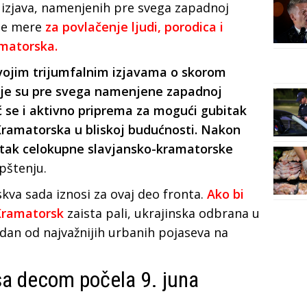
h izjava, namenjenih pre svega zapadnoj
tne mere
za povlačenje ljudi, porodica i
amatorska.
svojim trijumfalnim izjavama o skorom
oje su pre svega namenjene zapadnoj
́ se i aktivno priprema za mogući gubitak
ramatorska u bliskoj budućnosti. Nakon
bitak celokupne slavjansko-kramatorske
opštenju.
kva sada iznosi za ovaj deo fronta.
Ako bi
Kramatorsk
zaista pali, ukrajinska odbrana u
edan od najvažnijih urbanih pojaseva na
sa decom počela 9. juna