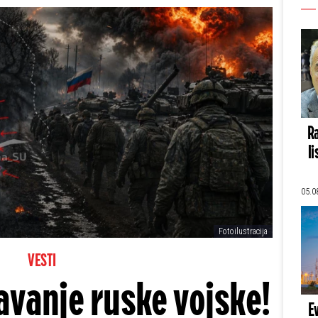
Ra
li
05.0
Fotoilustracija
VESTI
vanje ruske vojske!
E