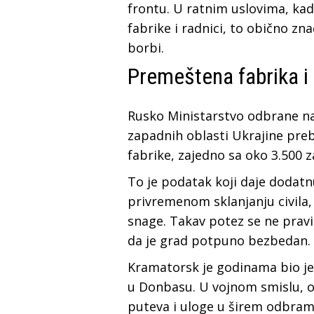
frontu. U ratnim uslovima, kad
fabrike i radnici, to obično zn
borbi.
Premeštena fabrika i
Rusko Ministarstvo odbrane nav
zapadnih oblasti Ukrajine pre
fabrike, zajedno sa oko 3.500 z
To je podatak koji daje dodatnu
privremenom sklanjanju civila,
snage. Takav potez se ne pravi 
da je grad potpuno bezbedan.
Kramatorsk je godinama bio je
u Donbasu. U vojnom smislu, on
puteva i uloge u širem odbra