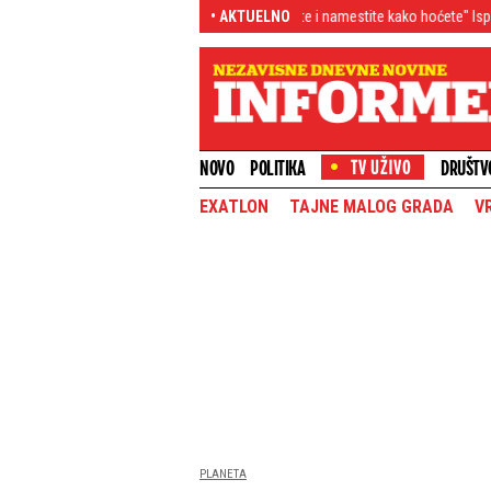
čen napola, telo ste mogli da savijete i namestite kako hoćete" Ispovest majke m
• AKTUELNO
NOVO
POLITIKA
DRUŠTV
EXATLON
TAJNE MALOG GRADA
V
PLANETA