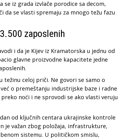
a se iz grada izvlače porodice sa decom,
ači da se vlasti spremaju za mnogo težu fazu
 3.500 zaposlenih
odi i da je Kijev iz Kramatorska u jednu od
bacio glavne proizvodne kapacitete jedne
aposlenih.
 težinu celoj priči. Ne govori se samo o
 već o premeštanju industrijske baze i radne
preko noći i ne sprovodi se ako vlasti veruju
dan od ključnih centara ukrajinske kontrole
 je važan zbog položaja, infrastrukture,
mbenom sistemu. U političkom smislu,