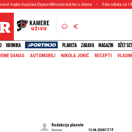
uzičara Dejana Mitrovića ledi krv u žilama
Pala odluka od 140 miliona! Re
O
HRONIKA
PLANETA
ZABAVA
MAGAZIN
DŽET SE
REME DANAS
AUTOMOBILI
NIKOLA JOKIĆ
RECEPTI
VLADIM
Redakcija planete
12:10
15.06.2026
Novinar