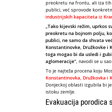
preokretu na frontu, ali iza ti
publici, već sprovode konkre
industrijskih kapaciteta iz Kr
„Tako kijevski režim, uprkos 
preokretu na bojnom polju, k
publici, ne samo da shvata vec
Konstantinovke, Družkovke i K
toga mogao bi da usledi i gu
aglomeracije“
, navodi se u sa
To je najteža procena koju Mos
Konstantinovka, Družkovka i 
Donjeckoj oblasti izgubila bi j
istoku zemlje.
Evakuacija porodica 