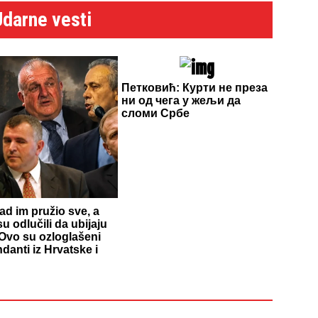
Udarne vesti
Петковић: Курти не преза
ни од чега у жељи да
сломи Србе
d im pružio sve, a
u odlučili da ubijaju
Ovo su ozloglašeni
anti iz Hrvatske i