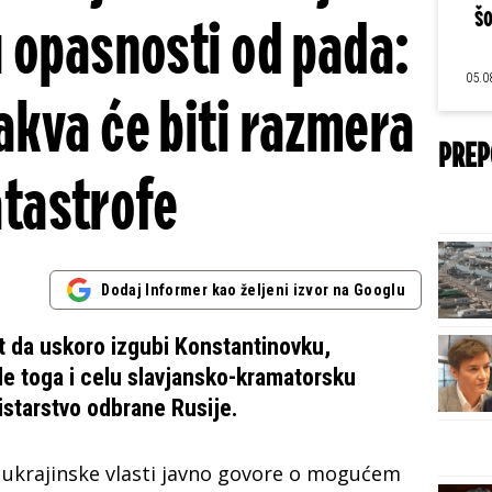
šo
u opasnosti od pada:
05.0
akva će biti razmera
PREP
tastrofe
Dodaj Informer kao željeni izvor na Googlu
 da uskoro izgubi Konstantinovku,
le toga i celu slavjansko-kramatorsku
istarstvo odbrane Rusije.
ukrajinske vlasti javno govore o mogućem