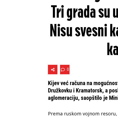
Tri grada su 
Nisu svesni k
ka
0
Kijev već računa na mogućnost
Družkovku i Kramatorsk, a pos
aglomeraciju, saopštilo je Min
Prema ruskom vojnom resoru, 