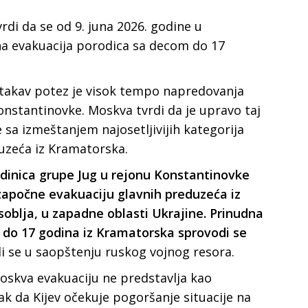
rdi da se od 9. juna 2026. godine u
a evakuacija porodica sa decom do 17
a takav potez je visok tempo napredovanja
Konstantinovke. Moskva tvrdi da je upravo taj
 sa izmeštanjem najosetljivijih kategorija
duzeća iz Kramatorska.
dinica grupe Jug u rejonu Konstantinovke
započne evakuaciju glavnih preduzeća iz
soblja, u zapadne oblasti Ukrajine. Prinudna
 do 17 godina iz Kramatorska sprovodi se
di se u saopštenju ruskog vojnog resora.
oskva evakuaciju ne predstavlja kao
k da Kijev očekuje pogoršanje situacije na