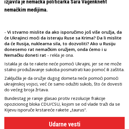
izjavila je nemačka političarka Sara Vagenkneht
nemačkim medijima.
-
Vi stvarno mislite da ako isporučimo još više oružja, da
će Ukrajinci moći da isteraju Ruse sa Krima? Da li mislite
da će Rusija, nuklearna sila, to dozvoliti? Ako u Rusiju
donesemo rat nemačkim oružjem, onda ćemo i u
Nemačku doneti rat
- rekla je ona.
Istakla je da te rakete neće pomoći Ukrajini, jer se ne može
stalno produžavanje sukoba posmatrati kao pomoć ili zaštita.
Zaključila je da oružje dugog dometa neće pomoći pomoći
ukrajinskoj vojsci, već će samo odužiti sukob, što će dovesti
do većeg broja žrtava.
Bundestag je ranije glasao protiv rezolucije frakcije
opozicionog bloka CDU/CSU, kojom se od vlade traži da se
Kijevu isporuče krstareće rakete „taurus“.
Udarne vesti