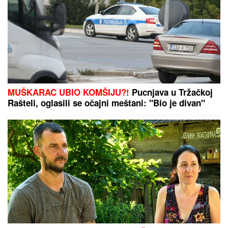
MUŠKARAC UBIO KOMŠIJU?!
Pucnjava u Tržačkoj
Rašteli, oglasili se očajni meštani: "Bio je divan"