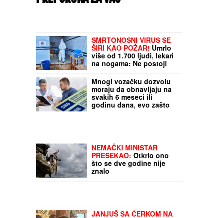
SMRTONOSNI VIRUS SE
ŠIRI KAO POŽAR!
Umrlo
više od 1.700 ljudi, lekari
na nogama: Ne postoji
vakcina, ni lek
Mnogi vozačku dozvolu
moraju da obnavljaju na
svakih 6 meseci ili
godinu dana, evo zašto
sve i ko o tome odlučuje
NEMAČKI MINISTAR
PRESEKAO:
Otkrio ono
što se dve godine nije
znalo
JANJUŠ SA ĆERKOM NA