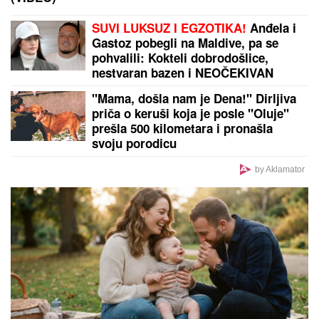
SUVI LUKSUZ I EGZOTIKA!
Anđela i
Gastoz pobegli na Maldive, pa se
pohvalili: Kokteli dobrodošlice,
nestvaran bazen i NEOČEKIVAN
SUSRET na ulici (FOTO)
"Mama, došla nam je Dena!" Dirljiva
priča o keruši koja je posle "Oluje"
prešla 500 kilometara i pronašla
svoju porodicu
by Aklamator