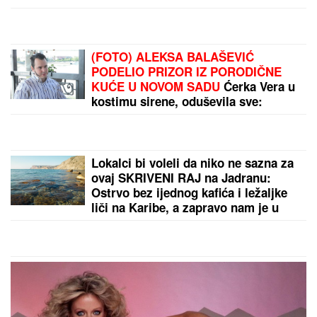
(FOTO) ALEKSA BALAŠEVIĆ
PODELIO PRIZOR IZ PORODIČNE
KUĆE U NOVOM SADU
Ćerka Vera u
kostimu sirene, oduševila sve:
"Salajka ima more"
Lokalci bi voleli da niko ne sazna za
ovaj SKRIVENI RAJ na Jadranu:
Ostrvo bez ijednog kafića i ležaljke
liči na Karibe, a zapravo nam je u
komšiluku - ko jednom ode, teško se
vraća kući