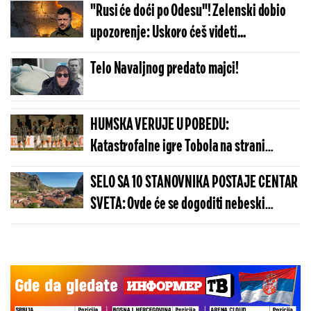
"Rusi će doći po Odesu"! Zelenski dobio
upozorenje: Uskoro ćeš videti...
Telo Navaljnog predato majci!
HUMSKA VERUJE U POBEDU:
Katastrofalne igre Tobola na strani
ulivaju samopouzdanje Partizanu
SELO SA 10 STANOVNIKA POSTAJE CENTAR
SVETA: Ovde će se dogoditi nebeski
spektakl koji se čeka više od 100 godina