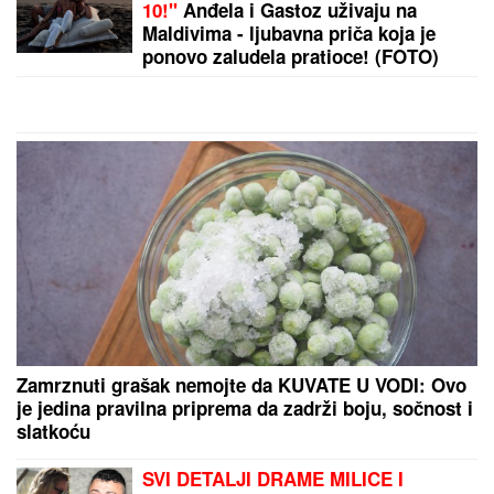
10!"
Anđela i Gastoz uživaju na
Maldivima - ljubavna priča koja je
ponovo zaludela pratioce! (FOTO)
Zamrznuti grašak nemojte da KUVATE U VODI: Ovo
je jedina pravilna priprema da zadrži boju, sočnost i
slatkoću
SVI DETALJI DRAME MILICE I