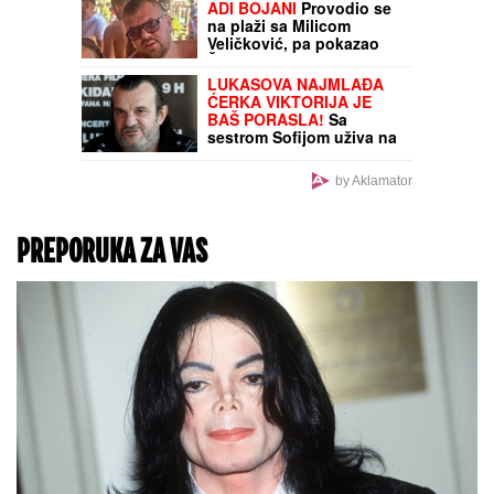
ADI BOJANI
Provodio se
na plaži sa Milicom
Veličković, pa pokazao
ŠTA RADE KRUNA I ON: U
prvom planu tetovaža
LUKASOVA NAJMLAĐA
koju je posvetio
ĆERKA VIKTORIJA JE
naslednici (FOTO)
BAŠ PORASLA!
Sa
sestrom Sofijom uživa na
moru: Ponosna mama
Sonja pokazala fotke,
by Aklamator
puno joj srce
PREPORUKA ZA VAS