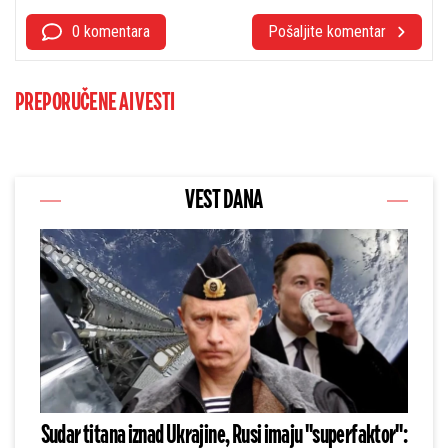
0 komentara
Pošaljite komentar
PREPORUČENE AI VESTI
VEST DANA
Sudar titana iznad Ukrajine, Rusi imaju "superfaktor":