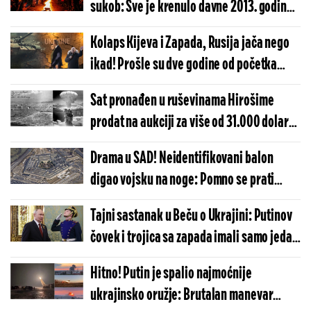
sukob: Sve je krenulo davne 2013. godine,
a onda...
Kolaps Kijeva i Zapada, Rusija jača nego
ikad! Prošle su dve godine od početka
Putinove specijalne operacije u Ukrajini
Sat pronađen u ruševinama Hirošime
prodat na aukciji za više od 31.000 dolara
(FOTO)
Drama u SAD! Neidentifikovani balon
digao vojsku na noge: Pomno se prati
situacija
Tajni sastanak u Beču o Ukrajini: Putinov
čovek i trojica sa zapada imali samo jedan
zadatak
Hitno! Putin je spalio najmoćnije
ukrajinsko oružje: Brutalan manevar