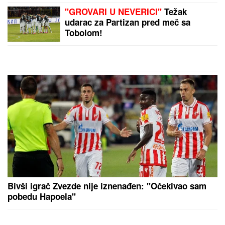
"GROVARI U NEVERICI"
Težak
udarac za Partizan pred meč sa
Tobolom!
Bivši igrač Zvezde nije iznenađen: "Očekivao sam
pobedu Hapoela"