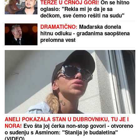
TERZE U CRNOJ GORI!
On se hitno
oglasio: "Rekla mi je da je sa
dečkom, sve ćemo rešiti na sudu"
DRAMATIČNO:
Mađarska donela
hitnu odluku - građanima saopštena
prelomna vest
ANELI POKAZALA STAN U DUBROVNIKU, TU JE I
NORA!
Evo šta joj ćerka non-stop govori - otvoreno
o suđenju s Asminom: "Stanija je budaletina"
(VIDEO)