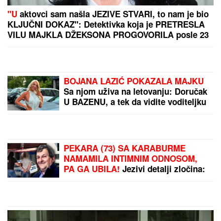
"U
aktovci sam našla JEZIVE STVARI, to nam je bio
KLJUČNI DOKAZ": Detektivka koja je PRETRESLA
VILU MAJKLA DŽEKSONA PROGOVORILA posle 23
godine - "U kupatilu su bila TAJNA VRATA"
BOJANA LAZIĆ POKAZALA MAJKU
Sa njom uživa na letovanju: Doručak
U BAZENU, a tek da vidite voditeljku
u bikiniju (FOTO)
PEKARA (73) SA KARABURME
NAMAMILA INTIMNIM ODNOSOM,
PA GA UBILA!
Jezivi detalji zločina:
Vezala mu pertlama RUKE I NOGE!