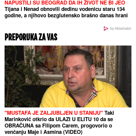
NAPUSTILI SU BEOGRAD DA IH ŽIVOT NE BI JEO
Tijana i Nenad obnovili dedinu vodenicu staru 134
godine, a njihovo bezglutensko brašno danas hrani
Srbiju
by Aklamator
PREPORUKA ZA VAS
"MUSTAFA JE ZALJUBLJEN U STANIJU"
Taki
Marinković otkrio da ULAZI U ELITU 10 da se
OBRAČUNA sa Filipom Carem, progovorio o
venčanju Maje i Asmina (VIDEO)