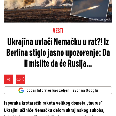
EPA/Shutterstock
VESTI
Ukrajina uvlači Nemačku u rat?! Iz
Berlina stiglo jasno upozorenje: Da
li mislite da će Rusija...
0
Dodaj Informer kao željeni izvor na Googlu
Isporuka krstarećih raketa velikog dometa „taurus“
Ukrajini učiniće Nemačku delom ukrajinskog sukoba,