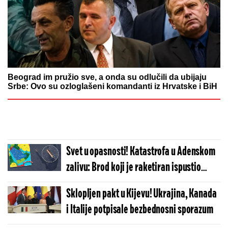
Beograd im pružio sve, a onda su odlučili da ubijaju
Srbe: Ovo su ozloglašeni komandanti iz Hrvatske i BiH
Svet u opasnosti! Katastrofa u Adenskom
zalivu: Brod koji je raketiran ispustio
naftu, Amerika uputila zastrašujuće
Sklopljen pakt u Kijevu! Ukrajina, Kanada
upozorenje (FOTO/VIDEO)
i Italije potpisale bezbednosni sporazum