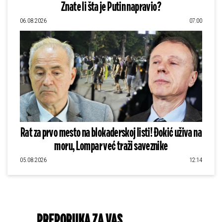
Znate li šta je Putin napravio?
06.08.2026
07:00
Rat za prvo mesto na blokaderskoj listi! Đokić uživa na
moru, Lompar već traži saveznike
05.08.2026
12:14
PREPORUKA ZA VAS