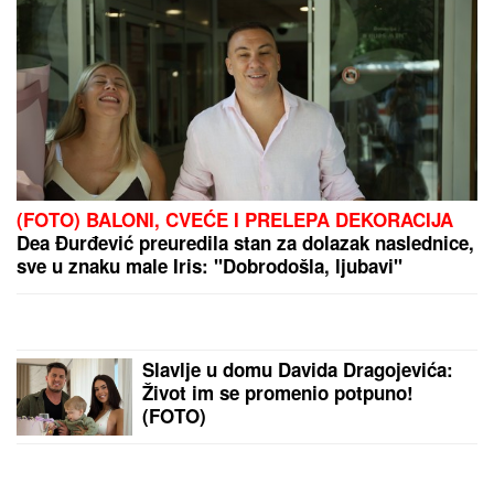
(FOTO) BALONI, CVEĆE I PRELEPA DEKORACIJA
Dea Đurđević preuredila stan za dolazak naslednice,
sve u znaku male Iris: "Dobrodošla, ljubavi"
Slavlje u domu Davida Dragojevića:
Život im se promenio potpuno!
(FOTO)