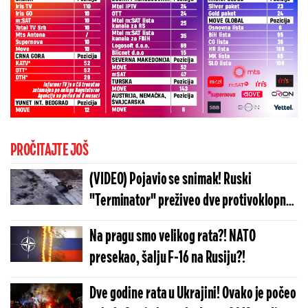
PROČITAJTE JOŠ
(VIDEO) Pojavio se snimak! Ruski
"Terminator" preživeo dve protivoklopne
rakete i udar drona: Kako je ovo moguće?
Na pragu smo velikog rata?! NATO
presekao, šalju F-16 na Rusiju?!
Dve godine rata u Ukrajini! Ovako je počeo