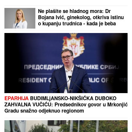
Ne plašite se hladnog mora: Dr
Bojana Ivić, ginekolog, otkriva istinu
o kupanju trudnica - kada je beba
zaista ugrožena i šta morate znati
EPARHIJA
BUDIMLjANSKO-NIKŠIĆKA DUBOKO
ZAHVALNA VUČIĆU: Predsednikov govor u Mrkonjić
Gradu snažno odjeknuo regionom