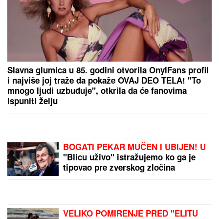
Slavna glumica u 85. godini otvorila OnylFans profil
i najviše joj traže da pokaže OVAJ DEO TELA! "To
mnogo ljudi uzbuđuje", otkrila da će fanovima
ispuniti želju
BOGATI PEKAR MUČEN I UBIJEN! U
"Blicu uživo" istražujemo ko ga je
tipovao pre zverskog zločina
VELIKO POMIRENJE PRED "ELITU