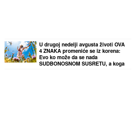
U drugoj nedelji avgusta životi OVA
4 ZNAKA promeniće se iz korena:
Evo ko može da se nada
SUDBONOSNOM SUSRETU, a koga
čeka poslovna ponuda IZ SNOVA