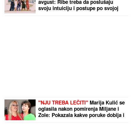
avgust: Ribe treba da poslušaju
svoju intuiciju i postupe po svojoj
savesti, a evo ko treba pod HITNO
DA SE OPUSTI
"NJU TREBA LEČITI"
Marija Kulić se
oglasila nakon pomirenja Miljane i
Zole: Pokazala kakve poruke dobija i
otkrila sve o njihovom odnosu