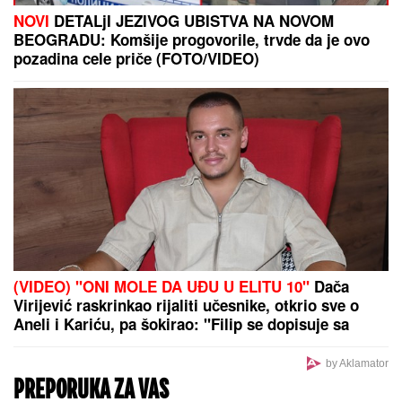
NOVI
DETALjI JEZIVOG UBISTVA NA NOVOM
BEOGRADU: Komšije progovorile, trvde da je ovo
pozadina cele priče (FOTO/VIDEO)
(VIDEO) "ONI MOLE DA UĐU U ELITU 10"
Dača
Virijević raskrinkao rijaliti učesnike, otkrio sve o
Aneli i Kariću, pa šokirao: "Filip se dopisuje sa
pevačicom"
by Aklamator
PREPORUKA ZA VAS