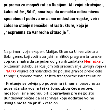
pripremu za mogući rat sa Rusijom. Ali vojni stručnjaci,
kako ističe „Bild“, smatraju da nemačku odbrambenu
sposobnost podriva ne samo nedostaci vojske, već i
žalosno stanje nemačke infrastrukture, koja je
„nespremna za vanredne situacije “.
Na primer, vojni ekspert Matijas Stron sa Univerziteta u
Bakingemu, koji vodi istorijski i analitički program britanske
vojske, smatra da će jedan od glavnih zadataka
Nemačke
u
oružanom sukobu sa Rusijom biti prebacivanje „svojih vojnika
i
NATO
vojnika od holandske do poljske granice preko cele
zemlje” i, shodno tome, zaštita transportne infrastrukture.
- Kretanje se odvija po putevima i šinama, posebno za
guseničarska vozila teška tona, zbog čega putevi,
mostovi i šine moraju biti popravljeni pre nego što
Bundesver počne da raspravlja koje dodatne vojne
usluge može da pruži -
kaže on.