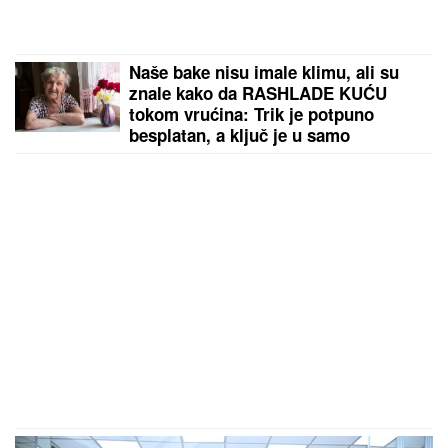
Naše bake nisu imale klimu, ali su
znale kako da RASHLADE KUĆU
tokom vrućina: Trik je potpuno
besplatan, a ključ je u samo
JEDNOM PRAVILU