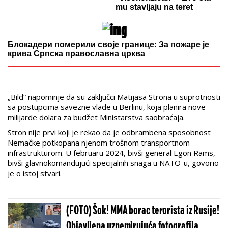
mu stavljaju na teret
Блокадери померили своје границе: За пожаре је
крива Српска православна црква
„Bild“ napominje da su zaključci Matijasa Strona u suprotnosti
sa postupcima savezne vlade u Berlinu, koja planira nove
milijarde dolara za budžet Ministarstva saobraćaja.
Stron nije prvi koji je rekao da je odbrambena sposobnost
Nemačke potkopana njenom trošnom transportnom
infrastrukturom. U februaru 2024, bivši general Egon Rams,
bivši glavnokomandujući specijalnih snaga u NATO-u, govorio
je o istoj stvari.
(FOTO) Šok! MMA borac terorista iz Rusije!
Objavljena uznemirujuća fotografija,