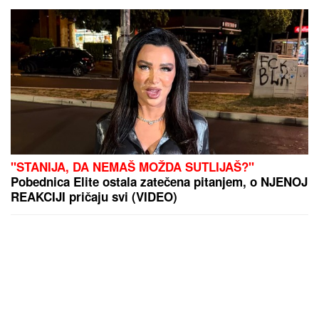
"STANIJA, DA NEMAŠ MOŽDA SUTLIJAŠ?"
Pobednica Elite ostala zatečena pitanjem, o NJENOJ
REAKCIJI pričaju svi (VIDEO)