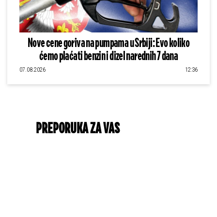
Nove cene goriva na pumpama u Srbiji: Evo koliko
ćemo plaćati benzin i dizel narednih 7 dana
07.08.2026
12:36
PREPORUKA ZA VAS