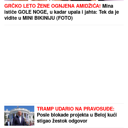
GRČKO LETO ŽENE OGNJENA AMIDŽIĆA!
Mina
ističe GOLE NOGE, u kadar upala i jahta: Tek da je
vidite u MINI BIKINIJU (FOTO)
TRAMP UDARIO NA PRAVOSUĐE:
Posle blokade projekta u Beloj kući
stigao žestok odgovor