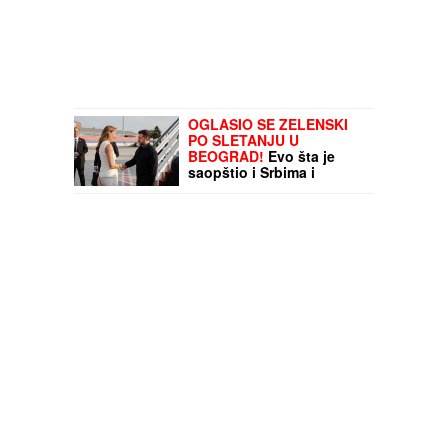
OGLASIO SE ZELENSKI
PO SLETANJU U
BEOGRAD!
Evo šta je
saopštio i Srbima i
Ukrajincima! (FOTO,
VIDEO)