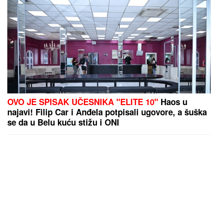
OVO JE SPISAK UČESNIKA "ELITE 10"
Haos u
najavi! Filip Car i Anđela potpisali ugovore, a šuška
se da u Belu kuću stižu i ONI