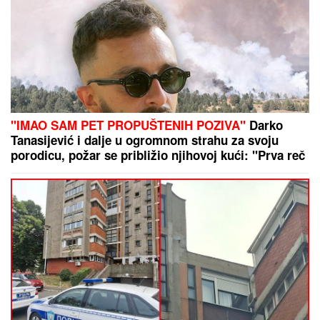
"IMAO SAM PET PROPUŠTENIH POZIVA"
Darko
Tanasijević i dalje u ogromnom strahu za svoju
porodicu, požar se približio njihovoj kući: "Prva reč
koju sam čuo - IZGOREĆEMO"