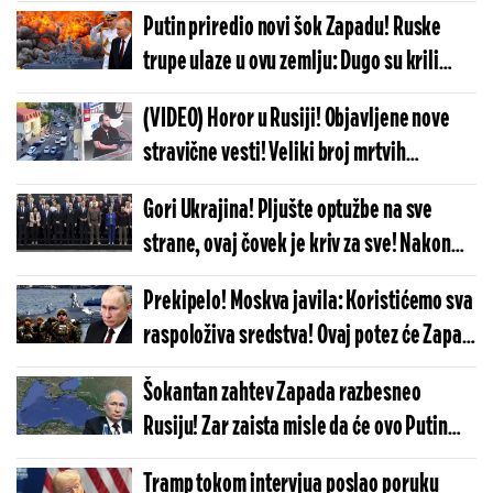
ako Kijev nastavi napade ATACMS-ima
Putin priredio novi šok Zapadu! Ruske
(FOTO/VIDEO)
trupe ulaze u ovu zemlju: Dugo su krili
namere, sada je sve izašlo na videlo!
(VIDEO) Horor u Rusiji! Objavljene nove
stravične vesti! Veliki broj mrtvih
policajaca nakon žestokog okršaja sa
Gori Ukrajina! Pljušte optužbe na sve
teroristima!
strane, ovaj čovek je kriv za sve! Nakon
istorijskog neuspeha nastao neviđen
Prekipelo! Moskva javila: Koristićemo sva
haos!
raspoloživa sredstva! Ovaj potez će Zapad
debelo zažaliti!
Šokantan zahtev Zapada razbesneo
Rusiju! Zar zaista misle da će ovo Putin
dozvoliti?! "Dajte pristup..."
Tramp tokom intervjua poslao poruku