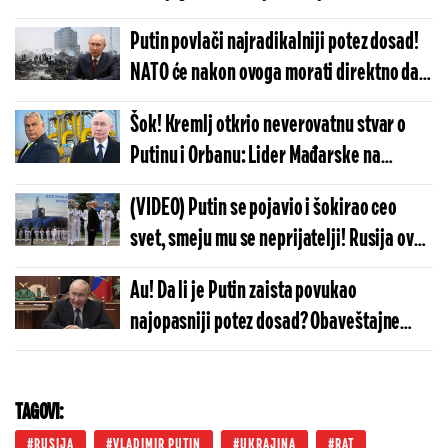
reči se se krije zloslutna poruka
Putin povlači najradikalniji potez dosad!
NATO će nakon ovoga morati direktno da
napadne Moskvu? Obaveštajac zatresao
Šok! Kremlj otkrio neverovatnu stvar o
planetu
Putinu i Orbanu: Lider Mađarske na
sastanku uradio nešto veoma
(VIDEO) Putin se pojavio i šokirao ceo
neočekivano
svet, smeju mu se neprijatelji! Rusija ovo
u istoriji nije doživela, došla voda do
Au! Da li je Putin zaista povukao
poda...
najopasniji potez dosad? Obaveštajne
službe došle do zastrašujućih informacija
TAGOVI:
RUSIJA
VLADIMIR PUTIN
UKRAJINA
RAT