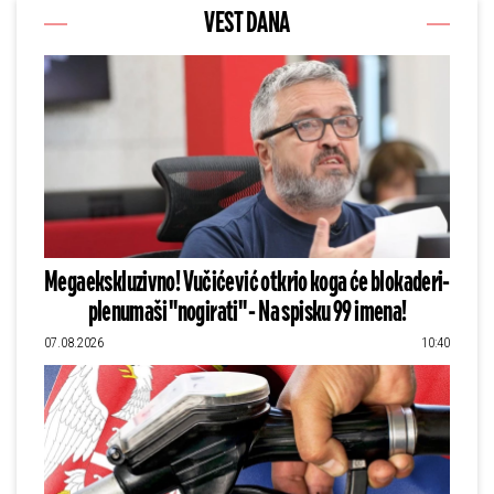
VEST DANA
Megaekskluzivno! Vučićević otkrio koga će blokaderi-
plenumaši "nogirati" - Na spisku 99 imena!
07.08.2026
10:40