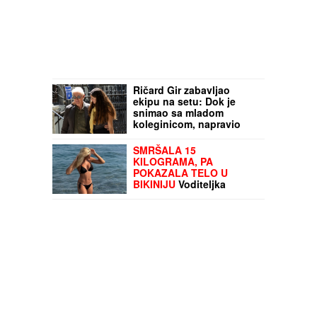
Ričard Gir zabavljao
ekipu na setu: Dok je
snimao sa mladom
koleginicom, napravio
potez koji je sve
nasmejao (VIDEO)
SMRŠALA 15
KILOGRAMA, PA
POKAZALA TELO U
BIKINIJU
Voditeljka
nakon porođaja ima telo
za medalju: Obavlja
seoske poslove, a kada
se skine muškarcima
padnu vilice