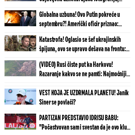
likvidirale ga snage bezbednosti!
Globalna uzbuna! Ovo Putin pokreće u
septembru?! Američki oficir priznao:
Uspeo je, nismo shvatili šta radi...
Katastrofa! Oglasio se šef ukrajinskih
špijuna, ovo se upravo dešava na frontu:
Još mesec dana...
(VIDEO) Rusi čiste put ka Harkovu!
Razaranje kakvo se ne pamti: Najmoćniji
FAB-ovi zbrisali naselje sa lica zemlje!
VEST KOJA JE UZDRMALA PLANETU! Janik
Siner se povlači?
PARTIZAN PREDSTAVIO IDRISU BABU:
"Počastvovan sam i svestan da je ovo klub