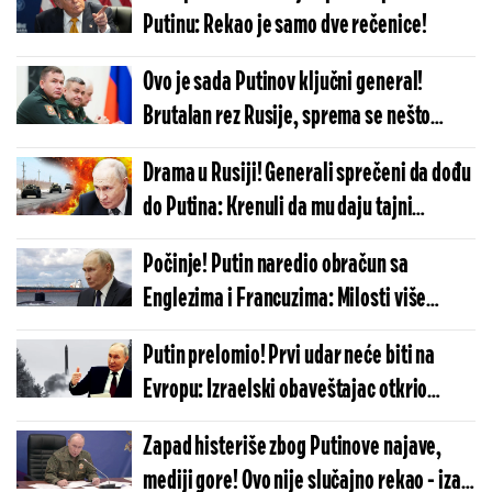
Putinu: Rekao je samo dve rečenice!
Ovo je sada Putinov ključni general!
Brutalan rez Rusije, sprema se nešto
krupno u Ukrajini?
Drama u Rusiji! Generali sprečeni da dođu
do Putina: Krenuli da mu daju tajni
izveštaj, a onda - šok
Počinje! Putin naredio obračun sa
Englezima i Francuzima: Milosti više
nema, Moskva ide do samog kraja
Putin prelomio! Prvi udar neće biti na
Evropu: Izraelski obaveštajac otkrio
neočekivanu metu po kojoj će Rusija
Zapad histeriše zbog Putinove najave,
raspaliti
mediji gore! Ovo nije slučajno rekao - iza