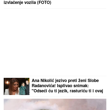
izvlačenje vozila (FOTO)
Ana Nikolić jezivo preti ženi Slobe
Radanovića! Isplivao snimak:
"Odseći ću ti jezik, rasturiću ti i ovaj
brak" (VIDEO)