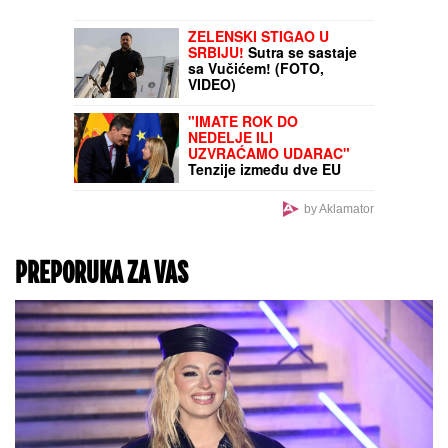
ZELENSKI STIGAO U
SRBIJU!
Sutra se sastaje
sa Vučićem! (FOTO,
VIDEO)
"IMATE ROK DO
NEDELJE ILI
UZVRAĆAMO UDARAC"
Tenzije između dve EU
zemlje sve dublje, stigao
ULTIMATUM I PRETNJA
by Aklamator
PREPORUKA ZA VAS