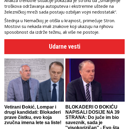
Analiza trenutne situacije pokazala je Stronu da „smanjenje
troškova održavanja autoputeva i ekstremne uštede na
železničkoj mreži sada postaju ozbiljan vojni nedostatak“.
Štednja u Nemačkoj je otišla u krajnost, primećuje Stron.
Mostovi su nekada imali znakove koji ukazuju na njihovu
sposobnost da izdrže težinu, ali više ne postoje.
Udarne vesti
Vetirani Đokić, Lompar i
BLOKADERI O ĐOKIĆU
drugi kandidati: Blokaderi
NAPISALI DOSIJE NA 39
prave čistku, evo koja
STRANA: Do juče im bio
zvučna imena lete sa liste!
saveznik, sada je
''visokorizičan'' - Evo šta