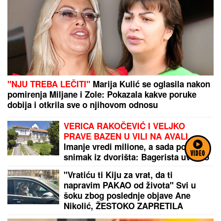
"NJU TREBA LEČITI"
Marija Kulić se oglasila nakon
pomirenja Miljane i Zole: Pokazala kakve poruke
dobija i otkrila sve o njihovom odnosu
VERICA RAKOČEVIĆ I VELJKO
PRAVE BAZEN U VILI NA AVALI
Imanje vredi milione, a sada podelili
VIDEO
snimak iz dvorišta: Bagerista uveliko
izvodi radove (Video)
"Vratiću ti Kiju za vrat, da ti
napravim PAKAO od života" Svi u
šoku zbog poslednje objave Ane
Nikolić, ŽESTOKO ZAPRETILA
SLOBINOJ ŽENI: "UNIŠTIĆU TI