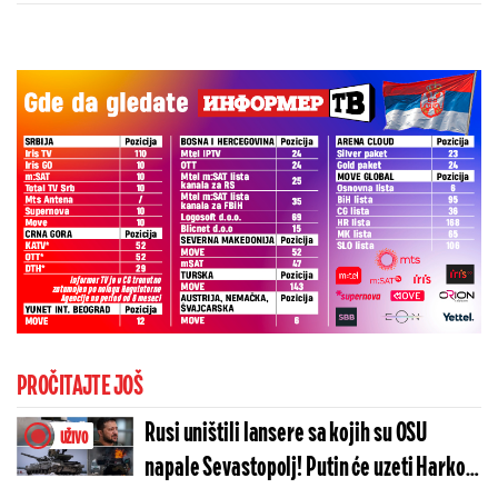
sa velikom istorijom"
PROČITAJTE JOŠ
Rusi uništili lansere sa kojih su OSU
UŽIVO
napale Sevastopolj! Putin će uzeti Harkov