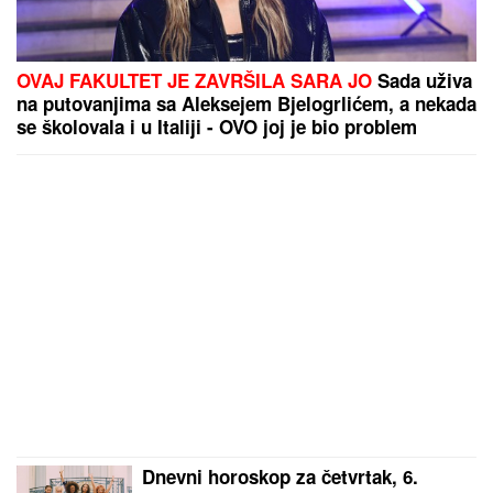
OVAJ FAKULTET JE ZAVRŠILA SARA JO
Sada uživa
na putovanjima sa Aleksejem Bjelogrlićem, a nekada
se školovala i u Italiji - OVO joj je bio problem
Dnevni horoskop za četvrtak, 6.