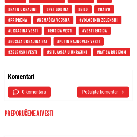
RAT U UKRAJINI
PET GODINA
BILD
UŽIVO
PRIPREMA
NEMAČKA VOJSKA
VOLODIMIR ZELENSKI
UKRAJINA VESTI
RUSIJA VESTI
VESTI RUSIJA
RUSIJA UKRAJINA RAT
PUTIN NAJNOVIJE VESTI
ZELENSKI VESTI
SITUACIJA U UKRAJINI
RAT SA RUSIJOM
Komentari
0 komentara
Pošaljite komentar
PREPORUČENE AI VESTI