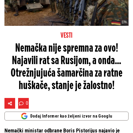
EPA
VESTI
Nemačka nije spremna za ovo!
Najavili rat sa Rusijom, a onda...
Otrežnjujuća šamarčina za ratne
huškače, stanje je žalostno!
0
Dodaj Informer kao željeni izvor na Googlu
Nemački ministar odbrane Boris Pistorijus najavio je