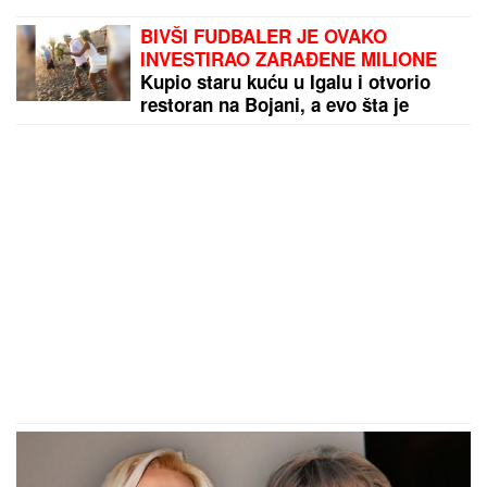
BIVŠI FUDBALER JE OVAKO
INVESTIRAO ZARAĐENE MILIONE
Kupio staru kuću u Igalu i otvorio
restoran na Bojani, a evo šta je
pripalo bivšoj supruzi posle razvoda