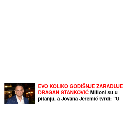
EVO KOLIKO GODIŠNJE ZARAĐUJE
DRAGAN STANKOVIĆ
Milioni su u
pitanju, a Jovana Jeremić tvrdi: "U
dugovima je"