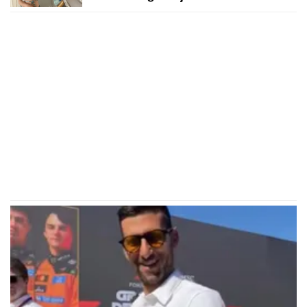
šokirala, majka podržava njenu
karijeru! Ovo je "obična" porodica
NAJVEĆE UZDANICE HOLIVUDA