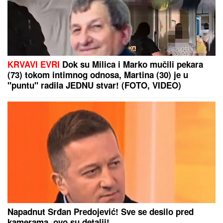
KRVAVI EVRI
Dok su Milica i Marko mučili pekara
(73) tokom intimnog odnosa, Martina (30) je u
"puntu" radila JEDNU stvar! (FOTO, VIDEO)
Napadnut Srđan Predojević! Sve se desilo pred
kamerama, ovo su detalji!