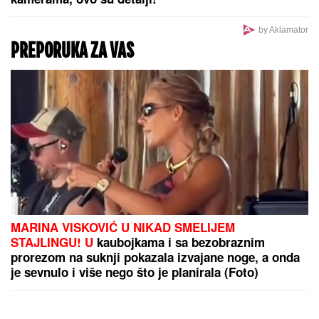
by Aklamator
PREPORUKA ZA VAS
MARINA VISKOVIĆ U NIKAD SMELIJEM
STAJLINGU! U
kaubojkama i sa bezobraznim
prorezom na suknji pokazala izvajane noge, a onda
je sevnulo i više nego što je planirala (Foto)