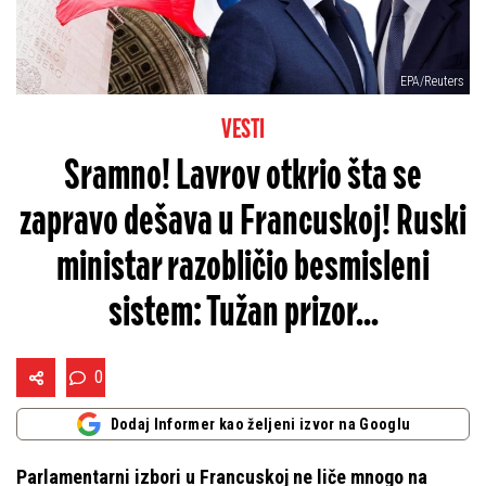
EPA/Reuters
VESTI
Sramno! Lavrov otkrio šta se
zapravo dešava u Francuskoj! Ruski
ministar razobličio besmisleni
sistem: Tužan prizor...
0
Dodaj Informer kao željeni izvor na Googlu
Parlamentarni izbori u Francuskoj ne liče mnogo na