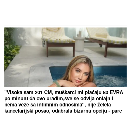
"Visoka sam 201 CM, muškarci mi plaćaju 80 EVRA
po minutu da ovo uradim,sve se odvija onlajn i
nema veze sa intimnim odnosima", nije želela
kancelarijski posao, odabrala bizarnu opciju - pare
su vrh ledenog brega