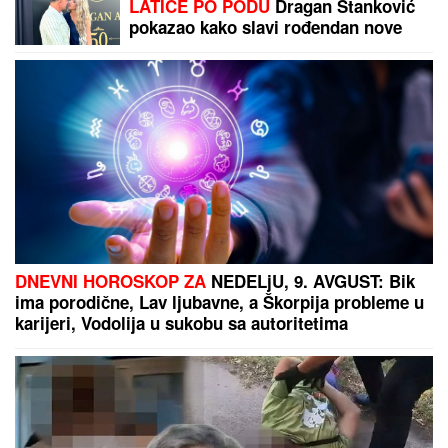
LATICE PO PODU
Dragan Stanković
pokazao kako slavi rođendan nove
verenice, već žive zajedno, odao ih
jedan detalj
DNEVNI HOROSKOP ZA
NEDELjU, 9. AVGUST: Bik
ima porodične, Lav ljubavne, a Škorpija probleme u
karijeri, Vodolija u sukobu sa autoritetima