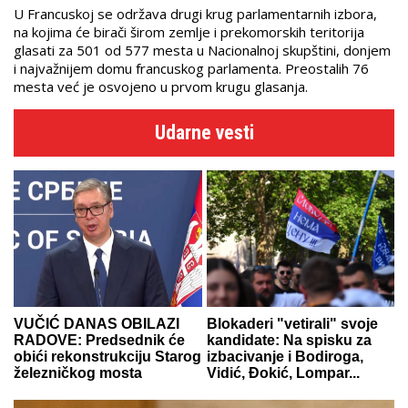
U Francuskoj se održava drugi krug parlamentarnih izbora,
na kojima će birači širom zemlje i prekomorskih teritorija
glasati za 501 od 577 mesta u Nacionalnoj skupštini, donjem
i najvažnijem domu francuskog parlamenta. Preostalih 76
mesta već je osvojeno u prvom krugu glasanja.
Udarne vesti
VUČIĆ DANAS OBILAZI
Blokaderi "vetirali" svoje
RADOVE: Predsednik će
kandidate: Na spisku za
obići rekonstrukciju Starog
izbacivanje i Bodiroga,
železničkog mosta
Vidić, Đokić, Lompar...