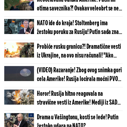
otima saveznika?! Ovakav veleobrt se ne
pamti, od najljućih neprijatelja do
NATO ide do kraja! Stoltenberg ima
saveznika?!
žestoku poruku za Rusiju! Putin sada zna
šta mu je činiti: Posle ovog više nema
Probiće rusku granicu?! Dramatične vesti
nazad!
iz Ukrajine, na ovo nisu računali! "Ako
krenu svi stanovnici..."
(VIDEO) Razaranje! Zbog ovog snimka gori
cela Amerike! Rusija locirala moćni PVO
sistem Vašingtona, pa lansirala
Horor! Rusija hitno reagovala na
"iskander" - rezultat je jasan!
stravične vesti iz Amerike! Mediji iz SAD
se tek sada setili da objave ovo?!
Drama u Vašingtonu, kosti se lede! Putin
žestoko udara na NATO?