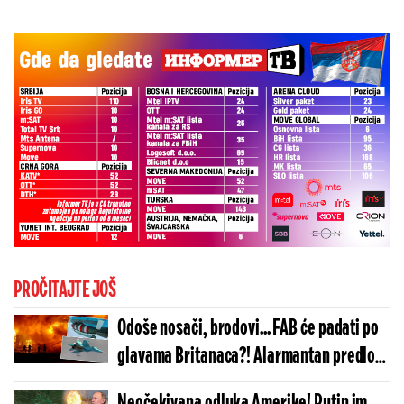
PROČITAJTE JOŠ
Odoše nosači, brodovi... FAB će padati po
glavama Britanaca?! Alarmantan predlog
iz Rusije uzdrmao Ostrvo!
Neočekivana odluka Amerike! Putin im