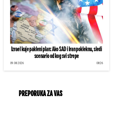
Izrael kuje pakleni plan: Ako SAD i Iran pokleknu, sledi
scenario od kog svi strepe
09.08.2026
08:26
PREPORUKA ZA VAS