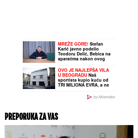
MREŽE GORE!
Stefan
Karić javno podelio
Teodoru Delić, Bebica na
aparatima nakon ovog
poteza
OVO JE NAJLEPŠA VILA
U BEOGRADU
Naš
sportista kupio kuću od
TRI MILIONA EVRA, a ne
živi u Srbiji: Ima privatan
bazen i fitnes salu
by Aklamator
PREPORUKA ZA VAS