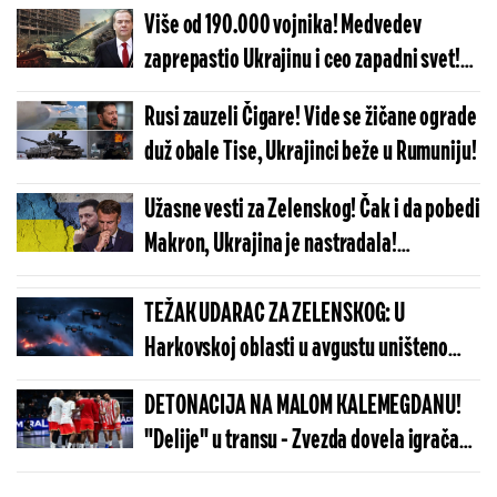
DNR! Vojsku Zelenskog naterali na
Više od 190.000 vojnika! Medvedev
povlačenje, naneli im stravične gubitke!
zaprepastio Ukrajinu i ceo zapadni svet!
"Na svim frontovima..."
Rusi zauzeli Čigare! Vide se žičane ograde
duž obale Tise, Ukrajinci beže u Rumuniju!
Užasne vesti za Zelenskog! Čak i da pobedi
Makron, Ukrajina je nastradala!
Katastrofu više niko ne može da zaustavi!
TEŽAK UDARAC ZA ZELENSKOG: U
Harkovskoj oblasti u avgustu uništeno
više od 100 „baba jaga“
DETONACIJA NA MALOM KALEMEGDANU!
"Delije" u transu - Zvezda dovela igrača
Real Madrida!