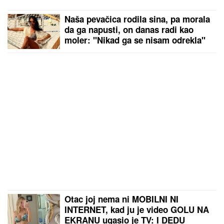
Naša pevačica rodila sina, pa morala
da ga napusti, on danas radi kao
moler: "Nikad ga se nisam odrekla"
Otac joj nema ni MOBILNI NI
INTERNET, kad ju je video GOLU NA
EKRANU ugasio je TV: I DEDU