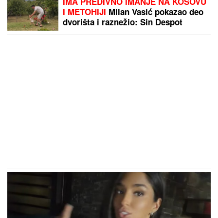
IMA PREDIVNO IMANJE NA KOSOVU
I METOHIJI
Milan Vasić pokazao deo
dvorišta i raznežio: Sin Despot
prohodao na Kosmetu