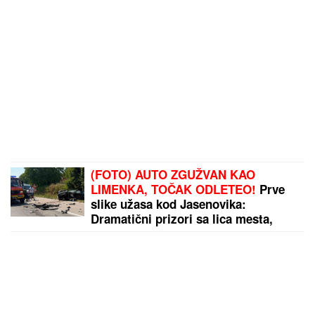
(FOTO) AUTO ZGUŽVAN KAO
LIMENKA, TOČAK ODLETEO!
Prve
slike užasa kod Jasenovika:
Dramatični prizori sa lica mesta,
sumnja se da ima povređenih