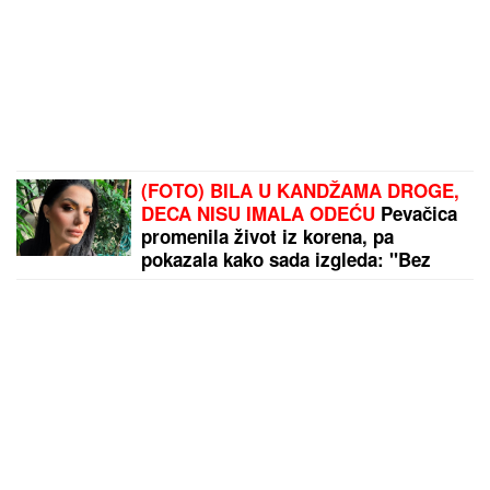
(FOTO) BILA U KANDŽAMA DROGE,
DECA NISU IMALA ODEĆU
Pevačica
promenila život iz korena, pa
pokazala kako sada izgleda: "Bez
filtera"