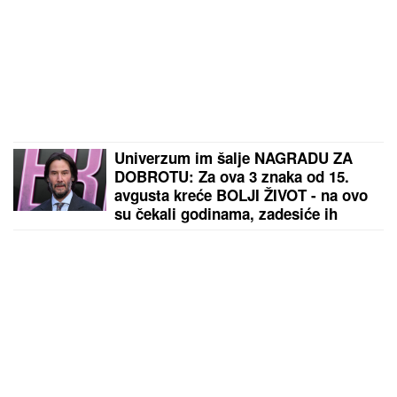
Univerzum im šalje NAGRADU ZA
DOBROTU: Za ova 3 znaka od 15.
avgusta kreće BOLJI ŽIVOT - na ovo
su čekali godinama, zadesiće ih
sreća o kakvoj su do sad mogli samo
da sanjaju