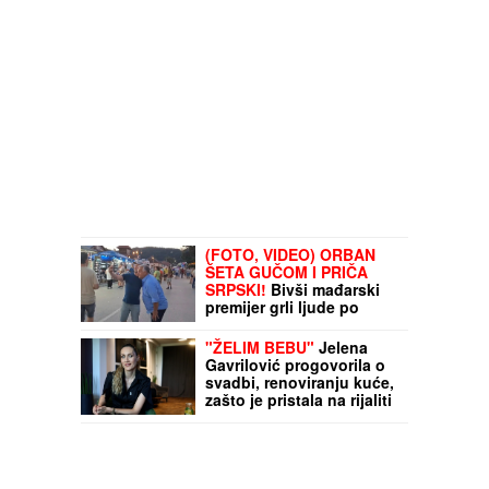
(FOTO, VIDEO) ORBAN
ŠETA GUČOM I PRIČA
SRPSKI!
Bivši mađarski
premijer grli ljude po
šetalištu: "On je čovek
legenda"
"ŽELIM BEBU"
Jelena
Gavrilović progovorila o
svadbi, renoviranju kuće,
zašto je pristala na rijaliti
i obnaživanje: "Išla sam
roditeljima da kažem da
odustajem"