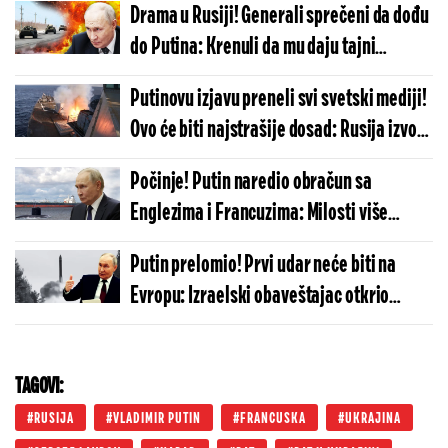
Drama u Rusiji! Generali sprečeni da dođu
do Putina: Krenuli da mu daju tajni
izveštaj, a onda - šok
Putinovu izjavu preneli svi svetski mediji!
Ovo će biti najstrašije dosad: Rusija izvodi
pakleni manevar protiv kojeg odbrana ne
Počinje! Putin naredio obračun sa
postoji
Englezima i Francuzima: Milosti više
nema, Moskva ide do samog kraja
Putin prelomio! Prvi udar neće biti na
Evropu: Izraelski obaveštajac otkrio
neočekivanu metu po kojoj će Rusija
raspaliti
TAGOVI:
RUSIJA
VLADIMIR PUTIN
FRANCUSKA
UKRAJINA