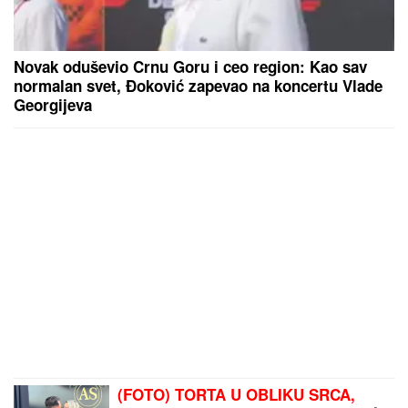
Novak oduševio Crnu Goru i ceo region: Kao sav
normalan svet, Đoković zapevao na koncertu Vlade
Georgijeva
(FOTO) TORTA U OBLIKU SRCA,