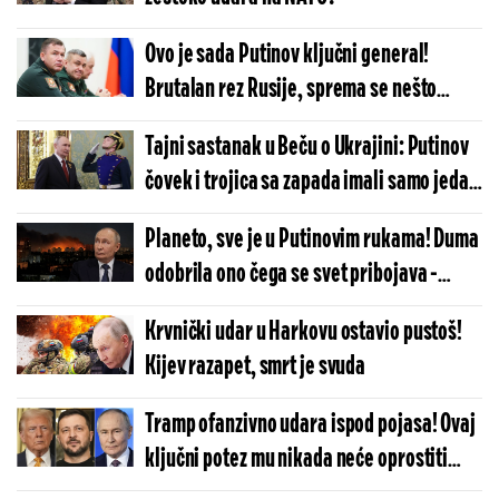
Ovo je sada Putinov ključni general!
Brutalan rez Rusije, sprema se nešto
krupno u Ukrajini?
Tajni sastanak u Beču o Ukrajini: Putinov
čovek i trojica sa zapada imali samo jedan
zadatak
Planeto, sve je u Putinovim rukama! Duma
odobrila ono čega se svet pribojava -
otkucalo
Krvnički udar u Harkovu ostavio pustoš!
Kijev razapet, smrt je svuda
Tramp ofanzivno udara ispod pojasa! Ovaj
ključni potez mu nikada neće oprostiti
Putin