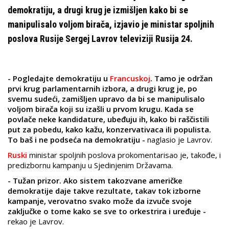
demokratiju, a drugi krug je izmišljen kako bi se
manipulisalo voljom birača, izjavio je ministar spoljnih
poslova Rusije Sergej Lavrov televiziji Rusija 24.
- Pogledajte demokratiju u
Francuskoj
. Tamo je održan
prvi krug parlamentarnih izbora, a drugi krug je, po
svemu sudeći, zamišljen upravo da bi se manipulisalo
voljom birača koji su izašli u prvom krugu. Kada se
povlače neke kandidature, ubeđuju ih, kako bi raščistili
put za pobedu, kako kažu, konzervativaca ili populista.
To baš i ne podseća na demokratiju -
naglasio je Lavrov.
Ruski
ministar spoljnih poslova prokomentarisao je, takođe, i
predizbornu kampanju u Sjedinjenim Državama.
- Tužan prizor. Ako sistem takozvane američke
demokratije daje takve rezultate, takav tok izborne
kampanje, verovatno svako može da izvuče svoje
zaključke o tome kako se sve to orkestrira i uređuje -
rekao je Lavrov.