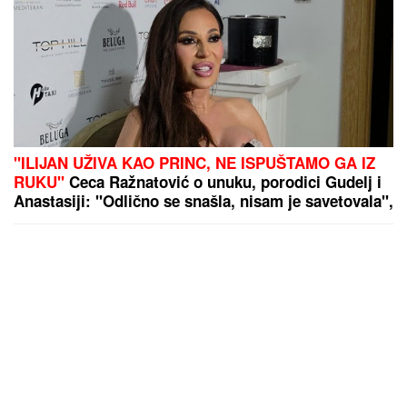
"ILIJAN UŽIVA KAO PRINC, NE ISPUŠTAMO GA IZ
RUKU"
Ceca Ražnatović o unuku, porodici Gudelj i
Anastasiji: "Odlično se snašla, nisam je savetovala",
spomenula i novi album posle 10 godina