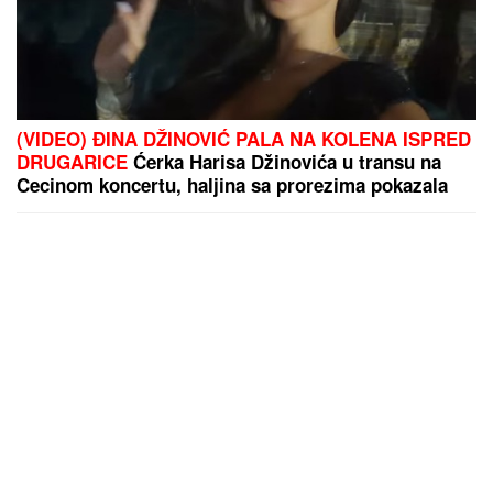
(VIDEO) ĐINA DŽINOVIĆ PALA NA KOLENA ISPRED
DRUGARICE
Ćerka Harisa Džinovića u transu na
Cecinom koncertu, haljina sa prorezima pokazala
previše