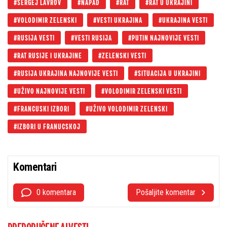
SERGEJ LAVROV
NAPAD
RAT
RAT U UKRAJINI
VOLODIMIR ZELENSKI
VESTI UKRAJINA
UKRAJINA VESTI
RUSIJA VESTI
VESTI RUSIJA
PUTIN NAJNOVIJE VESTI
RAT RUSIJE I UKRAJINE
ZELENSKI VESTI
RUSIJA UKRAJINA NAJNOVIJE VESTI
SITUACIJA U UKRAJINI
UŽIVO NAJNOVIJE VESTI
VOLODIMIR ZELENSKI VESTI
FRANCUSKI IZBORI
UŽIVO VOLODIMIR ZELENSKI
IZBORI U FRANUCSKOJ
Komentari
0 komentara
Pošaljite komentar