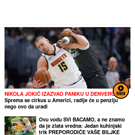
NIKOLA JOKIĆ IZAZVAO PANIKU U DENVERU:
VIDEO
Sprema se cirkus u Americi, radije će u penziju
nego ovo da uradi
Ovu vodu SVI BACAMO, a ne znamo
da je zlata vredna: Jedan kuhinjski
trik PREPORODIĆE VAŠE BILJKE