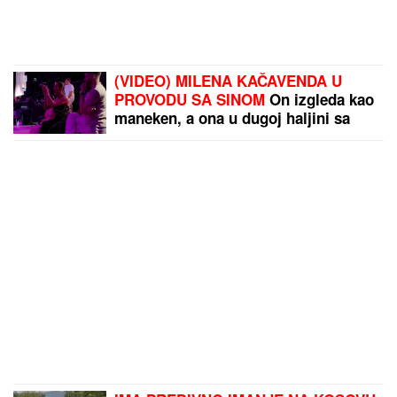
(VIDEO) MILENA KAČAVENDA U
PROVODU SA SINOM
On izgleda kao
maneken, a ona u dugoj haljini sa
kristalima - Napustila Srbiju, evo
kako provodi vreme po izlasku iz
"Elite 9"