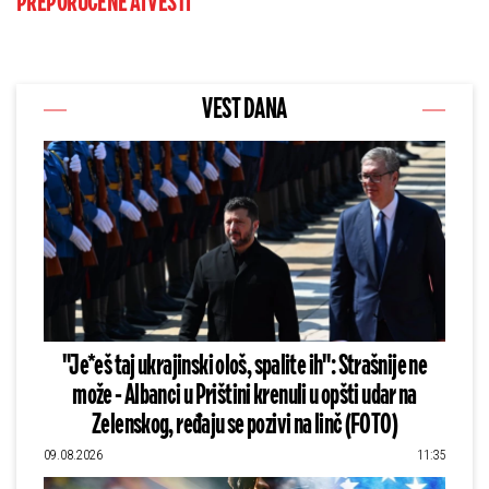
PREPORUČENE AI VESTI
VEST DANA
"Je*eš taj ukrajinski ološ, spalite ih": Strašnije ne
može - Albanci u Prištini krenuli u opšti udar na
Zelenskog, ređaju se pozivi na linč (FOTO)
09.08.2026
11:35