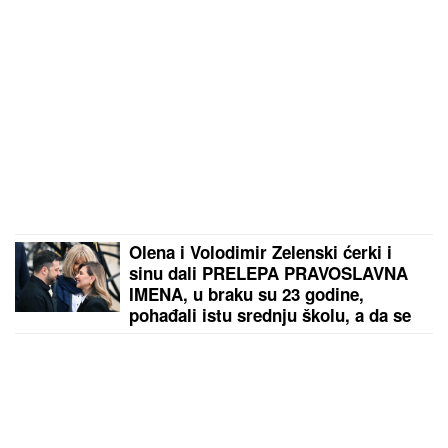
Olena i Volodimir Zelenski ćerki i
sinu dali PRELEPA PRAVOSLAVNA
IMENA, u braku su 23 godine,
pohađali istu srednju školu, a da se
nisu ni poznavali, a onda je ovaj
susret bio presudan