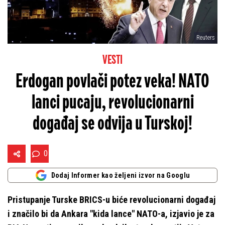
Reuters
VESTI
Erdogan povlači potez veka! NATO
lanci pucaju, revolucionarni
događaj se odvija u Turskoj!
0
Dodaj Informer kao željeni izvor na Googlu
Pristupanje Turske BRICS-u biće revolucionarni događaj
i značilo bi da Ankara "kida lance" NATO-a, izjavio je za