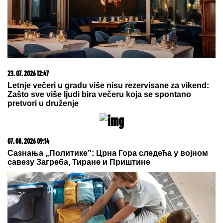
pričaju (VIDEO)
DNEVNI HOROSKOP ZA SUBOTU, 8.
AVGUST:
Biku stiže novac, Devica
upoznaje nekoga preko posla, Ribe
rešavaju finansijska pitanja
(VIDEO) "ONI MOLE DA UĐU U
ELITU 10"
Dača Virijević raskrinkao
rijaliti učesnike, otkrio sve o Aneli i
Kariću, pa šokirao: "Filip se dopisuje
sa pevačicom"
by Aklamator