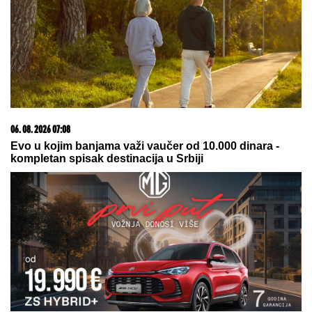
ŽENE JOJ SE VEKOVIMA MOLE ZA
POTOMSTVO:
Dan Bogorodičine
majke, evo šta kažu narodna
verovanja i običaji
HIT SNIMAK OBIŠAO SVET!
Vlasnik zlatare ostao U
ŠOKU: Kamere snimile lopova kog niko nije
očekivao (VIDEO)
KRADLjIVCI VREBAJU NA