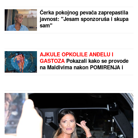
GRČKO LETO ŽENE OGNJENA AMIDŽIĆA!
Mina
ističe GOLE NOGE, u kadar upala i jahta: Tek da je
vidite u MINI BIKINIJU (FOTO)
Slavni sportista ubio ženu
Ćerka pokojnog pevača zaprepastila
javnost: "Jesam sponzoruša i skupa
sam"