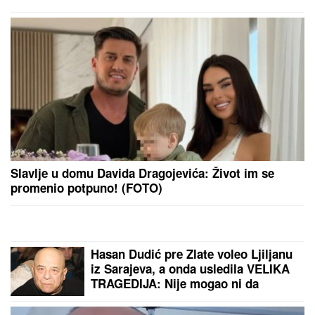
ČEKA DETE SA LJUBAVNICOM
Ana Radulović bez
dlake na jeziku o pevaču koji je ostavio ženu i decu:
"Ježim se od toga"
Devojčica mesečarila i izašla iz
sobe: Pronašli je kilometrima daleko
od kuće, policija se digla na noge
"SKUPLJAM APETIT OKOLO, A
JEDEM KOD KUĆE"
Našem pevaču
žena oprostila sve afere: "Ne mogu
da kažem da nisam pogledao drugu"