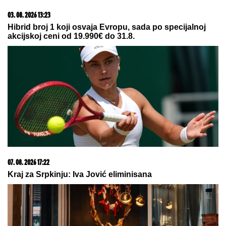
PUMPAMA U BEOGRADU: Apel
vozačima da budu na dodatnom
oprezu!
VERICA RAKOČEVIĆ I VELJKO
PRAVE BAZEN U VILI NA AVALI
Imanje vredi milione, a sada podelili
snimak iz dvorišta: Bagerista uveliko
izvodi radove (Video)
NAŠA PEVAČICA SE SRELA SA MILANOM
STANKOVIĆEM
Otkrila detalje o pevaču koje javnost
ne zna, pomenula i njegov POVRATAK o kom svi