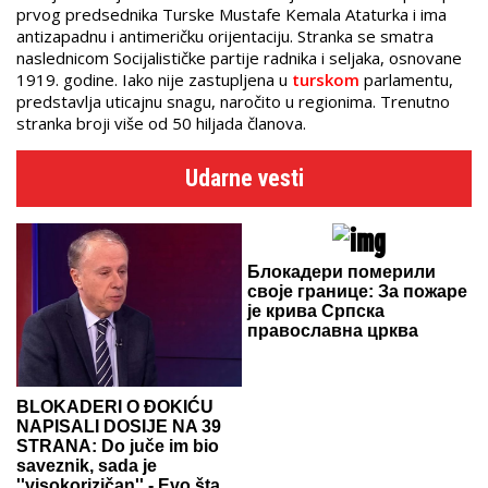
prvog predsednika Turske Mustafe Kemala Ataturka i ima
antizapadnu i antimeričku orijentaciju. Stranka se smatra
naslednicom Socijalističke partije radnika i seljaka, osnovane
1919. godine. Iako nije zastupljena u
turskom
parlamentu,
predstavlja uticajnu snagu, naročito u regionima. Trenutno
stranka broji više od 50 hiljada članova.
Udarne vesti
Блокадери померили
своје границе: За пожаре
је крива Српска
православна црква
BLOKADERI O ĐOKIĆU
NAPISALI DOSIJE NA 39
STRANA: Do juče im bio
saveznik, sada je
''visokorizičan'' - Evo šta