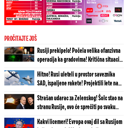
PROČITAJTE JOŠ
Rusiji prekipelo! Počela velika ofanzivna
operacija ka gradovima! Kritična situacija
na istoku, Ukrajini preti stravičan poraz!
Hitno! Rusi uleteli u prostor saveznika
SAD, ispaljene rakete! Projektili lete na
sve strane, poletela lovačka avijacija!
Strašan udarac za Zelenskog! Šolc stao na
stranu Rusije, ovo će sprečiti po svaku
cenu! "Imam dobar razlog za to..."
Kakvi licemeri! Evropa ovaj dil sa Rusijom