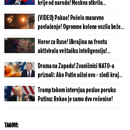
krije od naroda! Moskva otkrila
zapanjujuće informacije, evo šta zapadni
(VIDEO) Pakao! Počelo masovno
političari prećutkuju...
povlačenje! Ogromne kolone vozila beže
ka glavnom gradu, situacija sve gora iz
Horor za Ruse! Ukrajina na frontu
minuta u minut!
aktivirala veštačku inteligenciju!
Rezultati su jezivi, niko više neće biti
Drama na Zapadu! Zvaničnici NATO-a
siguran!
priznali: Ako Putin učini ovo - sledi kraj
sveta
Tramp tokom intervjua poslao poruku
Putinu: Rekao je samo dve rečenice!
TAGOVI: