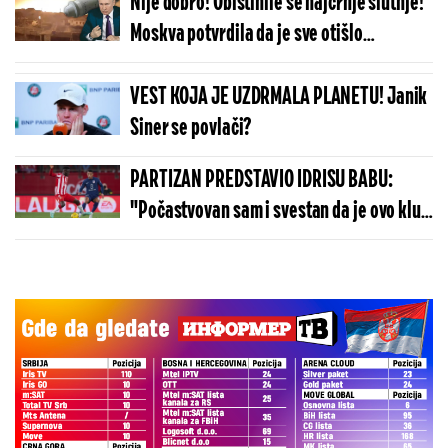
Nije dobro! Obistinile se najcrnje slutnje!
Moskva potvrdila da je sve otišlo
dođavola: Nećemo usporiti...
VEST KOJA JE UZDRMALA PLANETU! Janik
Siner se povlači?
PARTIZAN PREDSTAVIO IDRISU BABU:
"Počastvovan sam i svestan da je ovo klub
sa velikom istorijom"