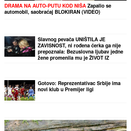
(VIDEO) SPECIJALCI GA JURE PO DVORIŠTU I
IMANJU! U
Valjevu uhapšen begunac za kojim je bila
raspisana potraga: Objavljen dramatičan snimak
akcije
"ZLO ĆE SE PRETVARATI DA JE
DOBRO"
Dea Đurđević iznenadila
objavom, voditeljka podelila savet:
"Kad god vidiš zlo, veruj da je zlo"
POLICIJA STIGLA U TRŽNI CENTAR
ZBOG SUPRUGE SERGEJA