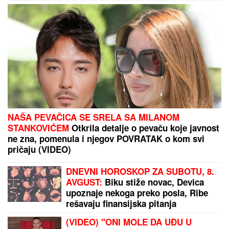
SKANDAL UŽIVO U PROGRAMU!
Aneli Ahmić oplela po Asminovoj
porodici: "OLOŠI JEDNI,
MONSTRUMI!" Mustafa odmah
uzvratio NIKAD JEZIVIJOM
OPTUŽBOM!
DRAMA NA AUTO-PUTU KOD NIŠA
Zapalio se
automobil, saobraćaj BLOKIRAN (VIDEO)
"DA TI UNIŠTIM I OVAJ BRAK, PA TE
OTERAM U DOM ZA MAJKE SA
DECOM KOJE NEMAJU ZA ŽIVOT" U
jeku pretnji ženi Slobe Radanovića,