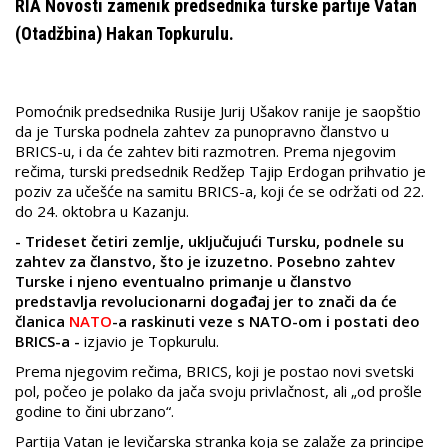
RIA Novosti zamenik predsednika turske partije Vatan
(Otadžbina) Hakan Topkurulu.
Pomoćnik predsednika Rusije Jurij Ušakov ranije je saopštio
da je Turska podnela zahtev za punopravno članstvo u
BRICS-u, i da će zahtev biti razmotren. Prema njegovim
rečima, turski predsednik Redžep Tajip Erdogan prihvatio je
poziv za učešće na samitu BRICS-a, koji će se održati od 22.
do 24. oktobra u Kazanju.
- Trideset četiri zemlje, uključujući Tursku, podnele su
zahtev za članstvo, što je izuzetno. Posebno zahtev
Turske i njeno eventualno primanje u članstvo
predstavlja revolucionarni događaj jer to znači da će
članica
NATO
-a raskinuti veze s NATO-om i postati deo
BRICS-a -
izjavio je Topkurulu.
Prema njegovim rečima, BRICS, koji je postao novi svetski
pol, počeo je polako da jača svoju privlačnost, ali „od prošle
godine to čini ubrzano“.
Partija Vatan je levičarska stranka koja se zalaže za principe