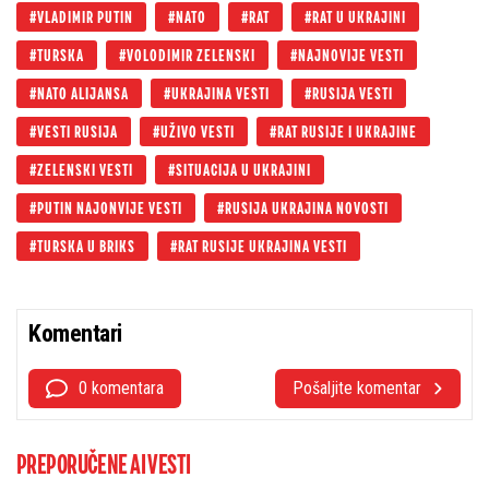
VLADIMIR PUTIN
NATO
RAT
RAT U UKRAJINI
TURSKA
VOLODIMIR ZELENSKI
NAJNOVIJE VESTI
NATO ALIJANSA
UKRAJINA VESTI
RUSIJA VESTI
VESTI RUSIJA
UŽIVO VESTI
RAT RUSIJE I UKRAJINE
ZELENSKI VESTI
SITUACIJA U UKRAJINI
PUTIN NAJONVIJE VESTI
RUSIJA UKRAJINA NOVOSTI
TURSKA U BRIKS
RAT RUSIJE UKRAJINA VESTI
Komentari
0 komentara
Pošaljite komentar
PREPORUČENE AI VESTI