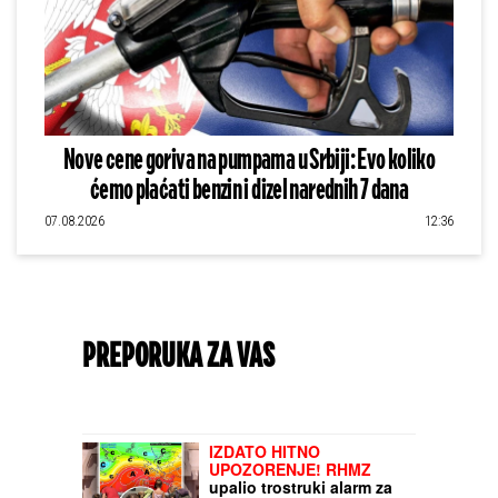
Nove cene goriva na pumpama u Srbiji: Evo koliko
ćemo plaćati benzin i dizel narednih 7 dana
07.08.2026
12:36
PREPORUKA ZA VAS