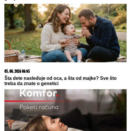
07. 08. 2026 17:22
Kraj za Srpkinju: Iva Jović eliminisana
23. 07. 2026 12:47
Letnje večeri u gradu više nisu rezervisane za vikend:
Zašto sve više ljudi bira večeru koja se spontano
pretvori u druženje