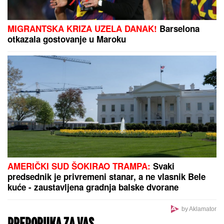
Slavlje u domu Davida Dragojevića: Život im se
promenio potpuno! (FOTO)
Vic dana: Pije Mujo pivo za šankom
u pivnici posle radnog vremena...
Hasan Dudić pre Zlate voleo Ljiljanu
iz Sarajeva, a onda usledila VELIKA
TRAGEDIJA: Nije mogao ni da
naslutio ŠTA ĆE SEBI URADITI: "To
sam kasnije saznao"