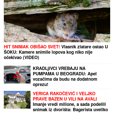
TRIFUNOVIĆA
Saznajemo:
Obezbeđenje hitno reagovalo zbog
SUMNJE NA KRAĐU, pa joj pisali
krivičnu prijavu
OLUJNA BURA I
PLjUSKOVI NAPADAJU
HRVATSKU: DHMZ izdao upozorenja za celu zemlju
"VOLIM STARIJE DEVOJKE"
Mina i
Viktor progovorili o PRESELJENJU I
BRAKU, pa OPLELI po rijaliti
učesnicima: "Ledena kraljica je
opelješila deda Daneta (VIDEO)