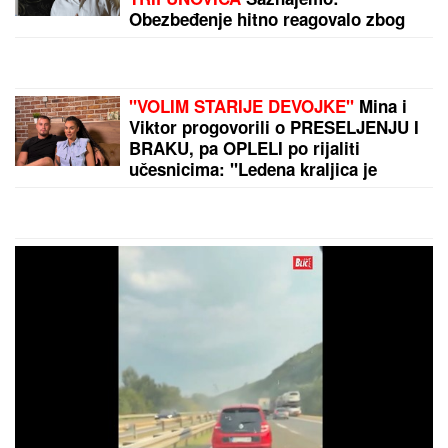
MIGRANTSKA KRIZA UZELA DANAK!
Barselona
otkazala gostovanje u Maroku
AMERIČKI SUD ŠOKIRAO TRAMPA:
Svaki
predsednik je privremeni stanar, a ne vlasnik Bele
kuće - zaustavljena gradnja balske dvorane
by Aklamator
PREPORUKA ZA VAS