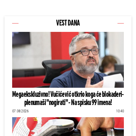
VEST DANA
Megaekskluzivno! Vučićević otkrio koga će blokaderi-
plenumaši "nogirati" - Na spisku 99 imena!
07.08.2026
10:40