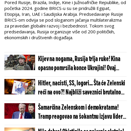
Pored Rusije, Brazila, Indije, Kine i Južnoafričke Republike, od
početka 2024. godine BRICS-u su se pridružili Egipat,
Etiopija, Iran, UAE i Saudijska Arabija. Predsedavanje Rusije
BRICS-om odvija se pod sloganom jačanja multilateralizma
za pravedan globalni razvoj i bezbednost. Tokom svog
predsedavanja, Rusija organizuje više od 200 političkih,
ekonomskih i društvenih događaja.
Kijev na nogama, Rusija trlja ruke! Kina
opasno pomrsila konce Ukrajini! Ovaj
potez jasno govori na čijoj strani je
Hitler, nacisti, SS, logori... Šta će Zelenski
Peking!
reći na ovo?! Najbliži saveznici brutalno
napali Ukrajinu, ovo više ne sme da se
Šamarčina Zelenskom i demokratama!
krije!
Tramp reagovao na šokantnu izjavu lidera
Ukrajine, ovo mu neće zaboraviti...