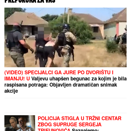
"Specijalan pozdrav za Slobu Vasića, Minu Kostić i
celo F odeljenje u Lazi" Vuk Mob opet šokira
izjavom!