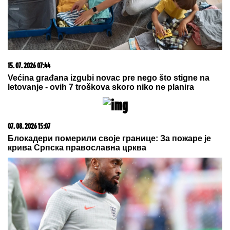
07. 08. 2026 09:47
Čiji hromozom određuje pol deteta? XX rađa se
devojčica, XY rađa se dečak
06. 08. 2026 07:08
Evo u kojim banjama važi vaučer od 10.000 dinara -
kompletan spisak destinacija u Srbiji