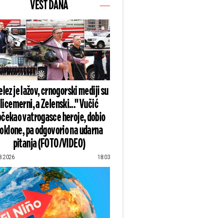
VEST DANA
lez je lažov, crnogorski mediji su
licemerni, a Zelenski..." Vučić
čekao vatrogasce heroje, dobio
oklone, pa odgovorio na udarna
pitanja (FOTO/VIDEO)
8.2026
18:03