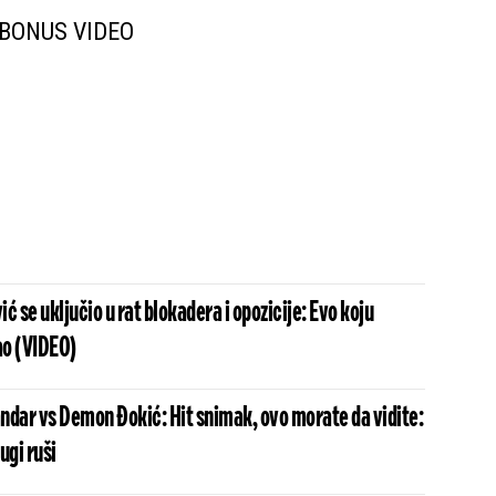
BONUS VIDEO
ć se uključio u rat blokadera i opozicije: Evo koju
ao (VIDEO)
ndar vs Demon Đokić: Hit snimak, ovo morate da vidite:
ugi ruši