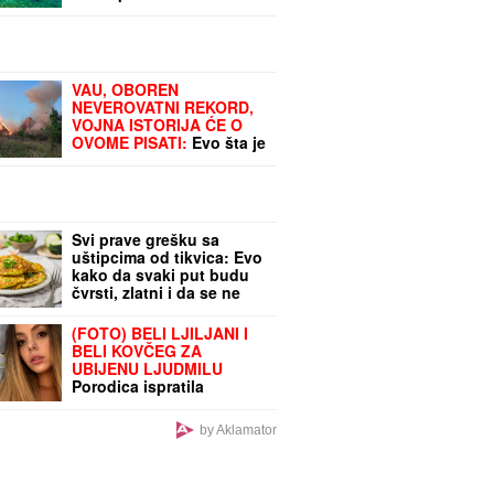
prevezena u bolnicu
VAU, OBOREN
NEVEROVATNI REKORD,
VOJNA ISTORIJA ĆE O
OVOME PISATI:
Evo šta je
ruska PVO uradila za
samo jedan dan
Svi prave grešku sa
uštipcima od tikvica: Evo
kako da svaki put budu
čvrsti, zlatni i da se ne
raspadaju tokom prženja
(FOTO) BELI LJILJANI I
BELI KOVČEG ZA
UBIJENU LJUDMILU
Porodica ispratila
Ruskinju koju je ugušio
turski državljanin u Borči:
by Aklamator
Sveštenik držao opelo na
Lešću