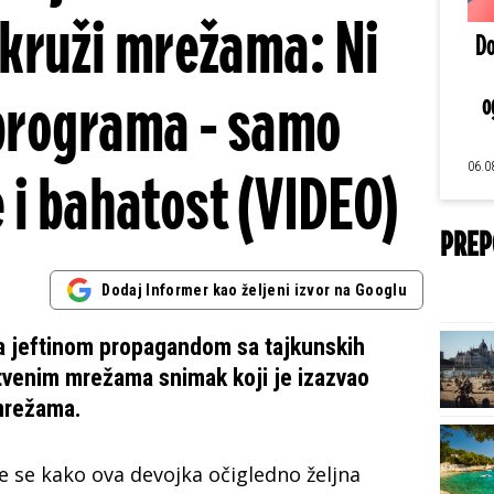
kruži mrežama: Ni
Do
 programa - samo
o
06.0
 i bahatost (VIDEO)
PREP
Dodaj Informer kao željeni izvor na Googlu
a jeftinom propagandom sa tajkunskih
štvenim mrežama snimak koji je izazvao
 mrežama.
e se kako ova devojka očigledno željna