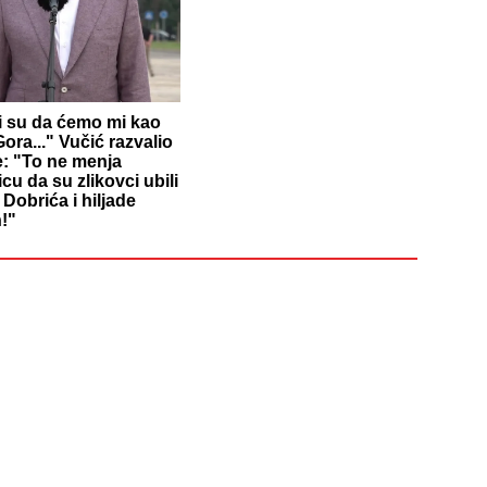
li su da ćemo mi kao
ora..." Vučić razvalio
e: "To ne menja
icu da su zlikovci ubili
Dobrića i hiljade
!"