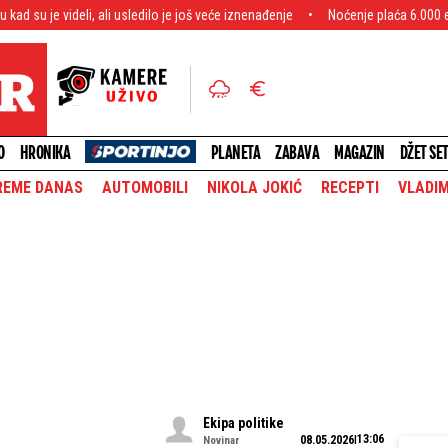
deli, ali usledilo je još veće iznenađenje
Noćenje plaća 6.000 evra! Bogati S
O
HRONIKA
PLANETA
ZABAVA
MAGAZIN
DŽET SE
REME DANAS
AUTOMOBILI
NIKOLA JOKIĆ
RECEPTI
VLADIM
Ekipa politike
13:06
08.05.2026
Novinar