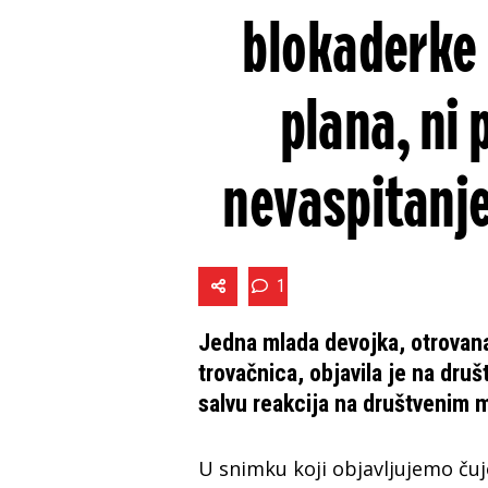
blokaderke 
plana, ni
nevaspitanje
1
Jedna mlada devojka, otrovan
trovačnica, objavila je na dru
salvu reakcija na društvenim
U snimku koji objavljujemo čuj