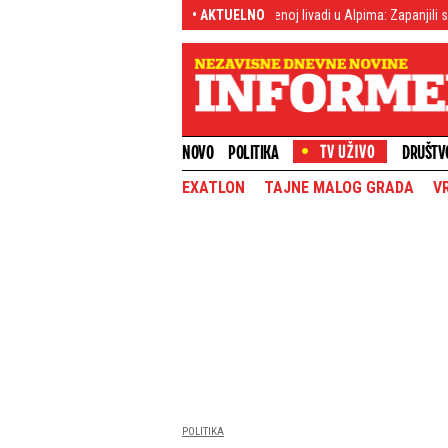
et!
(FOTO) Šok otkriće na zabačenoj livadi u Alpima: Zapanjili su kad su je vi
• AKTUELNO
NOVO
POLITIKA
DRUŠTV
EXATLON
TAJNE MALOG GRADA
V
POLITIKA