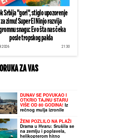
k Srbija "gori", stiglo upozorenje
za zimu! Super El Ninjo razvija
gromnu snagu: Evo šta nas čeka
posle tropskog pakla
8.2026
21:30
ORUKA ZA VAS
DUNAV SE POVUKAO I
OTKRIO TAJNU STARU
VIŠE OD 80 GODINA!
Iz
rečnog mulja izronile
LJUDSKE KOSTI, šok u
Budimpešti: Odmah
ŽENI POZLILO NA PLAŽI
pokrenuta istraga
Drama u Hvaru: Srušila se
na zemlju i poplavela,
helikopterom hitno