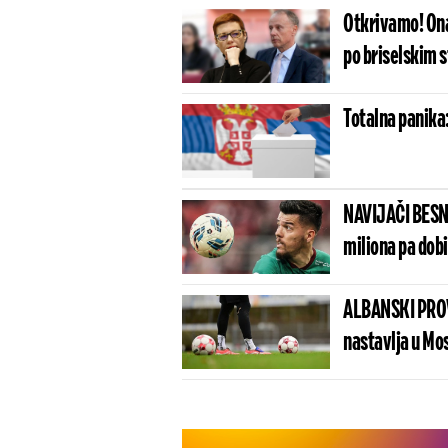
Otkrivamo! Ona
po briselskim 
Totalna panika:
NAVIJAČI BESN
miliona pa dob
ALBANSKI PROV
nastavlja u Mo