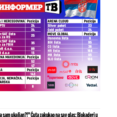
a sam ukaljan?!" Ćuta zakukao na sav glas: Blokaderi u