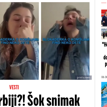
"He
do
p
06.0
printscreen
VESTI
biji?! Šok snimak