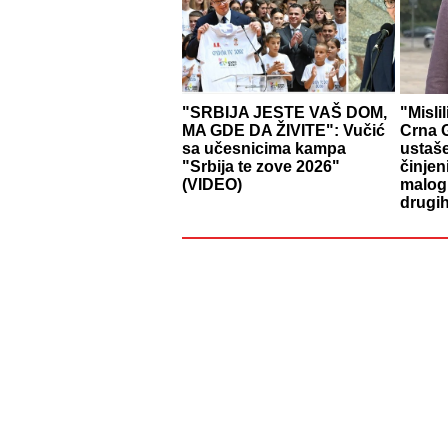
"SRBIJA JESTE VAŠ DOM,
"Misli
MA GDE DA ŽIVITE": Vučić
Crna G
sa učesnicima kampa
ustaš
"Srbija te zove 2026"
činjen
(VIDEO)
malog 
drugih