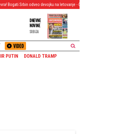
rbin odveo devojku na letovanje - Čitav ceh će vas frapirati
Emocije prepla
DNEVNE
NOVINE
SRBIJA
T
IR PUTIN
DONALD TRAMP