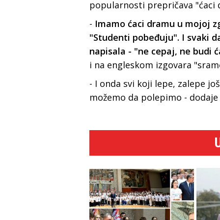
popularnosti prepričava "ćaci 
-
Imamo ćaci dramu u mojoj zgr
"Studenti pobeđuju". I svaki d
napisala - "ne cepaj, ne budi ć
i na engleskom izgovara "sram
- I onda svi koji lepe, zalepe j
možemo da polepimo - dodaje 