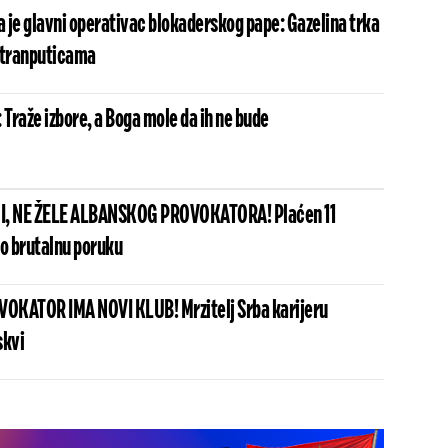
 je glavni operativac blokaderskog pape: Gazelina trka
stranputicama
 Traže izbore, a Boga mole da ih ne bude
I, NE ŽELE ALBANSKOG PROVOKATORA! Plaćen 11
io brutalnu poruku
OKATOR IMA NOVI KLUB! Mrzitelj Srba karijeru
skvi