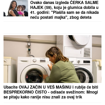
Ovako danas izgleda ĆERKA SALME
HAJEK (59), koju je glumica dobila u
41. godini: "Plašila sam se da nikada
neću postati majka", zbog deteta
htela da napusti glumu, a danas je
Valentina njena najveća kritičarka
Ubacite OVAJ ZAČIN U VEŠ MAŠINU i rublje će biti
BESPREKORNO ČISTO - odisaće svežinom: Mnogi
se pitaju kako ranije nisu znali za ovaj trik