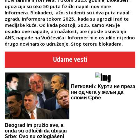
novinarima Informera. Tokom 2025. godine, blokaderi i
opozicija su oko 50 puta fizički napali novinare
Informera. Blokaderi, lažni studenti su i dva puta napali
zgradu Informera tokom 2025., kada su ugrozili rad te
medijske kuće. Od kada postoji, 2025. samo ANS je
osudio ove napade, ali nažalost, pre i posle osnivanja
ANS, napade na Vučićevića i Informer nije osudilo ni jedno
drugo novinarsko udruženje. Stop teroru blokadera.
Udarne vesti
Петковић: Курти не преза
ни од чега у жељи да
сломи Србе
Beograd im pružio sve, a
onda su odlučili da ubijaju
Srbe: Ovo su ozloglašeni