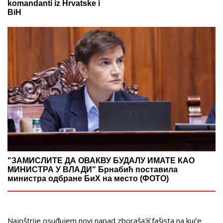
komandanti iz Hrvatske i
BiH
"ЗАМИСЛИТЕ ДА ОВАКВУ БУДАЛУ ИМАТЕ КАО
МИНИСТРА У ВЛАДИ" Брнабић поставила
министра одбране БиХ на место (ФОТО)
Najoštrije osuđujem novi napad zboraša☠️fašista na kuće