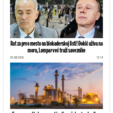
Rat za prvo mesto na blokaderskoj listi! Đokić uživa na
moru, Lompar već traži saveznike
05.08.2026
12:14