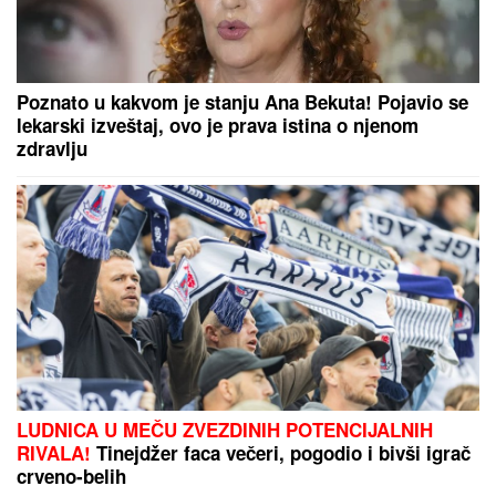
Poznato u kakvom je stanju Ana Bekuta! Pojavio se
lekarski izveštaj, ovo je prava istina o njenom
zdravlju
LUDNICA U MEČU ZVEZDINIH POTENCIJALNIH
RIVALA!
Tinejdžer faca večeri, pogodio i bivši igrač
crveno-belih