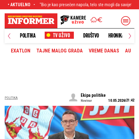
e kao presečen napola, telo ste mogli da savijete i namestite kako hoćete" Ispov
• AKTUELNO
NOVO
POLITIKA
DRUŠTVO
HRONIKA
EXATLON
TAJNE MALOG GRADA
VREME DANAS
AUTOM
Ekipa politike
POLITIKA
21:42
10.05.2026
Novinar