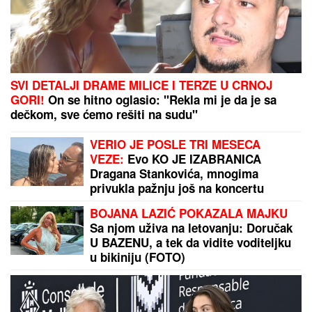
SVI DETALJI DRAME MILICE I TERZE U CRNOJ
GORI!
On se hitno oglasio: "Rekla mi je da je sa
dečkom, sve ćemo rešiti na sudu"
VERIO JE POSLE TRI MESECA
VEZE:
Evo KO JE IZABRANICA
Dragana Stankovića, mnogima
privukla pažnju još na koncertu
poznate pevačice!
BOJANA LAZIĆ POKAZALA MAJKU
Sa njom uživa na letovanju: Doručak
U BAZENU, a tek da vidite voditeljku
u bikiniju (FOTO)