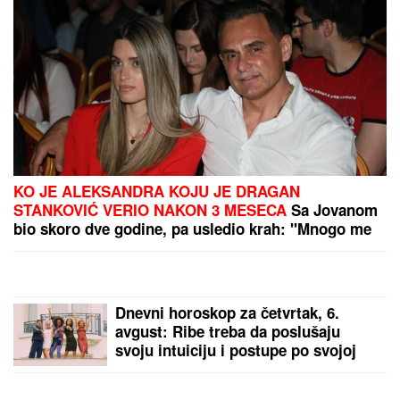
KO JE ALEKSANDRA KOJU JE DRAGAN
STANKOVIĆ VERIO NAKON 3 MESECA
Sa Jovanom
bio skoro dve godine, pa usledio krah: "Mnogo me
je koštala ta veza"
Dnevni horoskop za četvrtak, 6.
avgust: Ribe treba da poslušaju
svoju intuiciju i postupe po svojoj
savesti, a evo ko treba pod HITNO
DA SE OPUSTI