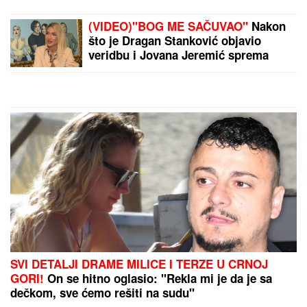
(VIDEO)"BOG ME SAČUVAO"
Nakon
što je Dragan Stanković objavio
veridbu i Jovana Jeremić sprema
veliko slavlje u svom domu
SVI DETALJI DRAME MILICE I TERZE U CRNOJ
GORI!
On se hitno oglasio: "Rekla mi je da je sa
dečkom, sve ćemo rešiti na sudu"