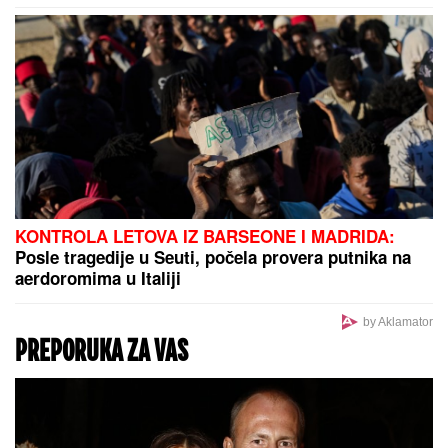
KONTROLA LETOVA IZ BARSEONE I MADRIDA:
Posle tragedije u Seuti, počela provera putnika na
aerdoromima u Italiji
by Aklamator
PREPORUKA ZA VAS