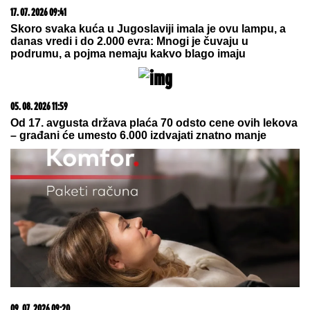
17. 07. 2026 09:41
Skoro svaka kuća u Jugoslaviji imala je ovu lampu, a
danas vredi i do 2.000 evra: Mnogi je čuvaju u
podrumu, a pojma nemaju kakvo blago imaju
05. 08. 2026 11:59
Od 17. avgusta država plaća 70 odsto cene ovih lekova
– građani će umesto 6.000 izdvajati znatno manje
09. 07. 2026 09:20