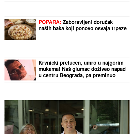
POPARA:
Zaboravljeni doručak
naših baka koji ponovo osvaja trpeze
Krvnički pretučen, umro u najgorim
mukama! Naš glumac doživeo napad
u centru Beograda, pa preminuo