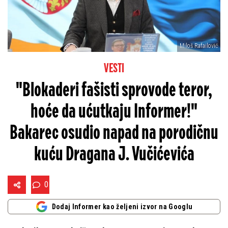
Miloš Rafailović
VESTI
"Blokaderi fašisti sprovode teror,
hoće da ućutkaju Informer!"
Bakarec osudio napad na porodičnu
kuću Dragana J. Vučićevića
0
Dodaj Informer kao željeni izvor na Googlu