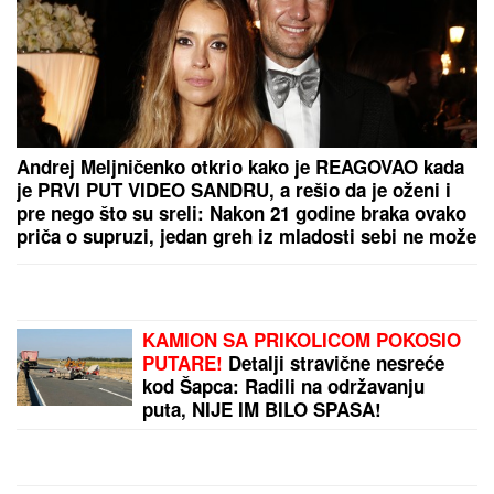
Andrej Meljničenko otkrio kako je REAGOVAO kada
je PRVI PUT VIDEO SANDRU, a rešio da je oženi i
pre nego što su sreli: Nakon 21 godine braka ovako
priča o supruzi, jedan greh iz mladosti sebi ne može
da oprosti
KAMION SA PRIKOLICOM POKOSIO
PUTARE!
Detalji stravične nesreće
kod Šapca: Radili na održavanju
puta, NIJE IM BILO SPASA!