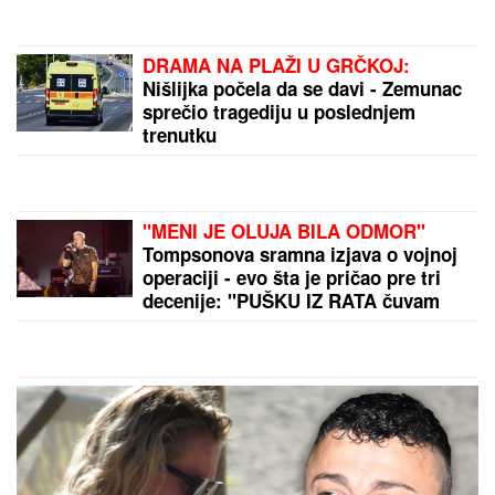
DRAMA NA PLAŽI U GRČKOJ:
Nišlijka počela da se davi - Zemunac
sprečio tragediju u poslednjem
trenutku
"MENI JE OLUJA BILA ODMOR"
Tompsonova sramna izjava o vojnoj
operaciji - evo šta je pričao pre tri
decenije: "PUŠKU IZ RATA čuvam
kao suvenir"