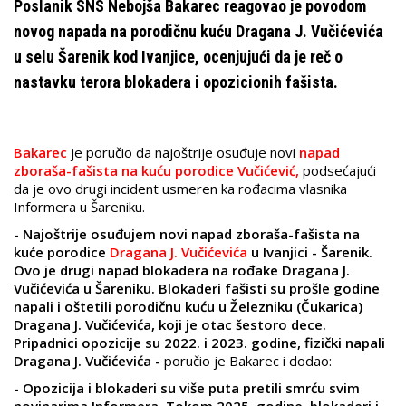
Poslanik SNS Nebojša Bakarec reagovao je povodom
novog napada na porodičnu kuću Dragana J. Vučićevića
u selu Šarenik kod Ivanjice, ocenjujući da je reč o
nastavku terora blokadera i opozicionih fašista.
Bakarec
je poručio da najoštrije osuđuje novi
napad
zboraša-fašista na kuću porodice Vučićević,
podsećajući
da je ovo drugi incident usmeren ka rođacima vlasnika
Informera u Šareniku.
- Najoštrije osuđujem novi napad zboraša-fašista na
kuće porodice
Dragana J. Vučićevića
u Ivanjici - Šarenik.
Ovo je drugi napad blokadera na rođake Dragana J.
Vučićevića u Šareniku. Blokaderi fašisti su prošle godine
napali i oštetili porodičnu kuću u Železniku (Čukarica)
Dragana J. Vučićevića, koji je otac šestoro dece.
Pripadnici opozicije su 2022. i 2023. godine, fizički napali
Dragana J. Vučićevića -
poručio je Bakarec i dodao:
- Opozicija i blokaderi su više puta pretili smrću svim