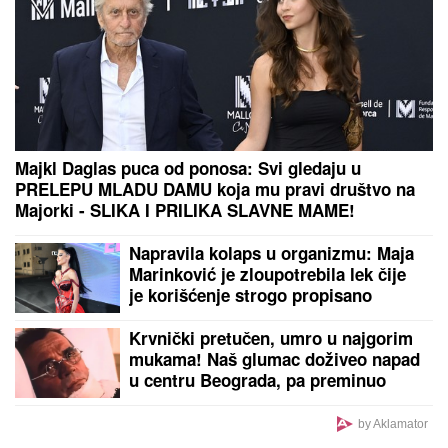
Majkl Daglas puca od ponosa: Svi gledaju u
PRELEPU MLADU DAMU koja mu pravi društvo na
Majorki - SLIKA I PRILIKA SLAVNE MAME!
Napravila kolaps u organizmu: Maja
Marinković je zloupotrebila lek čije
je korišćenje strogo propisano
Krvnički pretučen, umro u najgorim
mukama! Naš glumac doživeo napad
u centru Beograda, pa preminuo
by Aklamator