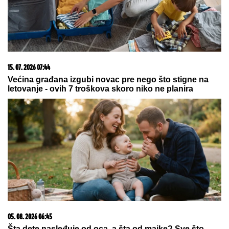
15. 07. 2026 07:44
Većina građana izgubi novac pre nego što stigne na
letovanje - ovih 7 troškova skoro niko ne planira
05. 08. 2026 06:45
Šta dete nasleđuje od oca, a šta od majke? Sve što