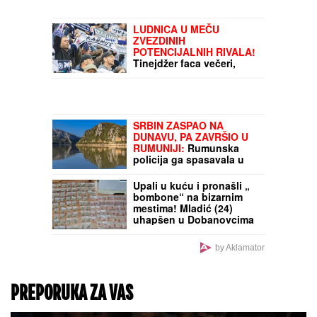
Vukanom: Njoj treće dete,
njemu prvo
LUDNICA U MEČU
ZVEZDINIH
POTENCIJALNIH RIVALA!
Tinejdžer faca večeri,
pogodio i bivši igrač
crveno-belih
SRBIN ZASPAO NA
DUNAVU, PA ZAVRŠIO U
RUMUNIJI:
Rumunska
policija ga spasavala u
poslednji čas
Upali u kuću i pronašli „
bombone“ na bizarnim
mestima! Mladić (24)
uhapšen u Dobanovcima
by Aklamator
PREPORUKA ZA VAS