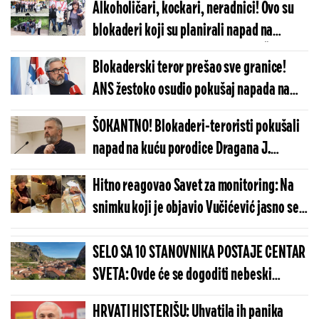
Alkoholičari, kockari, neradnici! Ovo su
blokaderi koji su planirali napad na
porodičnu kuću Vučićevića u selu Šarenik
Blokaderski teror prešao sve granice!
(FOTO/VIDEO)
ANS žestoko osudio pokušaj napada na
kuću Dragana J. Vučićevića
ŠOKANTNO! Blokaderi-teroristi pokušali
napad na kuću porodice Dragana J.
Vučićevića kod Ivanjice
Hitno reagovao Savet za monitoring: Na
snimku koji je objavio Vučićević jasno se
vidi da osoba barata hiljadama evra...
SELO SA 10 STANOVNIKA POSTAJE CENTAR
SVETA: Ovde će se dogoditi nebeski
spektakl koji se čeka više od 100 godina
HRVATI HISTERIŠU: Uhvatila ih panika