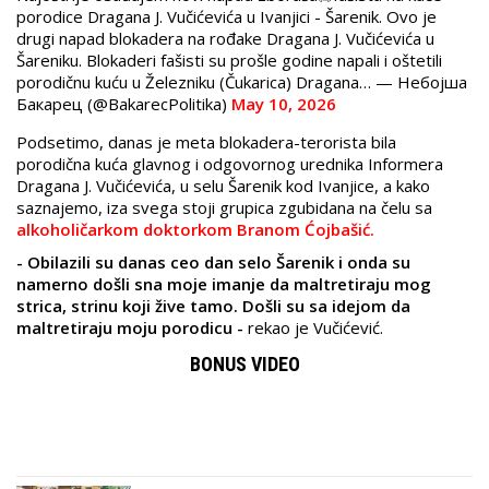
porodice Dragana J. Vučićevića u Ivanjici - Šarenik. Ovo je
drugi napad blokadera na rođake Dragana J. Vučićevića u
Šareniku. Blokaderi fašisti su prošle godine napali i oštetili
porodičnu kuću u Železniku (Čukarica) Dragana… — Небојша
Бакарец (@BakarecPolitika)
May 10, 2026
Podsetimo, danas je meta blokadera-terorista bila
porodična kuća glavnog i odgovornog urednika Informera
Dragana J. Vučićevića, u selu Šarenik kod Ivanjice, a kako
saznajemo, iza svega stoji grupica zgubidana na čelu sa
alkoholičarkom doktorkom Branom Ćojbašić.
- Obilazili su danas ceo dan selo Šarenik i onda su
namerno došli sna moje imanje da maltretiraju mog
strica, strinu koji žive tamo. Došli su sa idejom da
maltretiraju moju porodicu -
rekao je Vučićević.
BONUS VIDEO