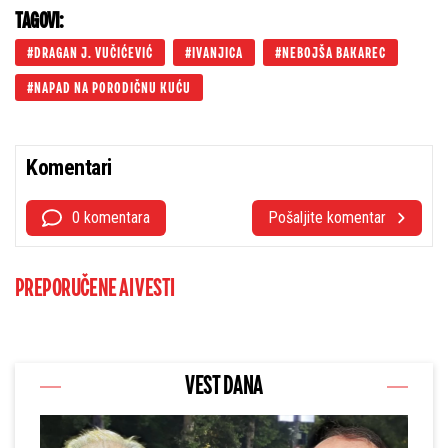
TAGOVI:
DRAGAN J. VUČIĆEVIĆ
IVANJICA
NEBOJŠA BAKAREC
NAPAD NA PORODIČNU KUĆU
Komentari
0 komentara
Pošaljite komentar
PREPORUČENE AI VESTI
VEST DANA