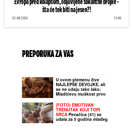
Evropa pred kolapsom, objavljene šokantne brojke -
šta će tek biti na jesen?!
05.08.2026
13:46
PREPORUKA ZA VAS
U ovom plemenu žive
NAJLEPŠE DEVOJKE, ali
se ne udaju tako lako:
Mladićevu muškost prvo
PROVERAVA NJENA
TETKA, a ako ona nije
(FOTO) EMOTIVAN
zadovoljna sledi SUROVA
TRENUTAK KOJI TOPI
KAZNA
SRCA
Pevačica (41) se
udala za 5 godina mlađeg
kolegu, pa objavila
fotografiju sa sinom