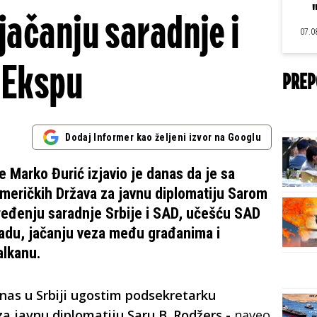
jačanju saradnje i
07.0
Ekspu
PREP
Dodaj Informer kao željeni izvor na Googlu
e Marko Đurić izjavio je danas da je sa
meričkih Država za javnu diplomatiju Sarom
ređenju saradnje Srbije i SAD, učešću SAD
adu, jačanju veza među građanima i
alkanu.
anas u Srbiji ugostim podsekretarku
za javnu diplomatiju Saru B. Rodžers -
naveo