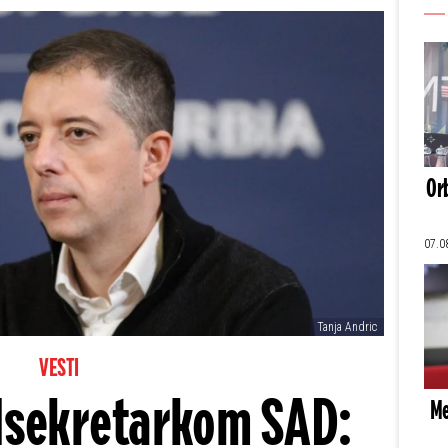
Orb
07.0
Tanja Andric
VESTI
dsekretarkom SAD:
Me