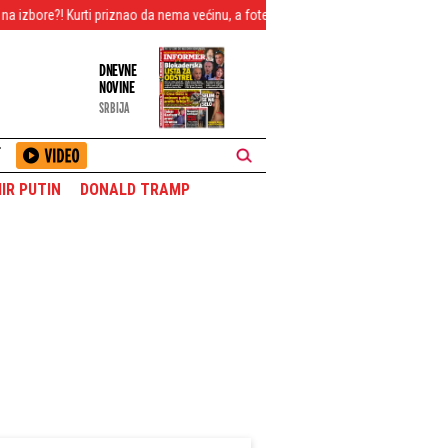
i priznao da nema većinu, a fotelja predsednika mu izmiče
Divljanje za vol
DNEVNE
NOVINE
SRBIJA
T
IR PUTIN
DONALD TRAMP