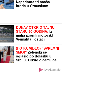
Napadnuta tri naaša
broda u Ormuskom
moreuzu, jedna osoba
poginula
DUNAV OTKRIO TAJNU
STARU 80 GODINA:
Iz
mulja izronili motocikl
Vermahta i ostaci
nemačkih vojnika
(FOTO, VIDEO) "SPREMNI
SMO!"
Zelenski se
oglasio po dolasku u
Srbiju: Otkrio o čemu će
razgovarati s Vučićem, a
evo ko ga je dočekao na
by Aklamator
aerodromu