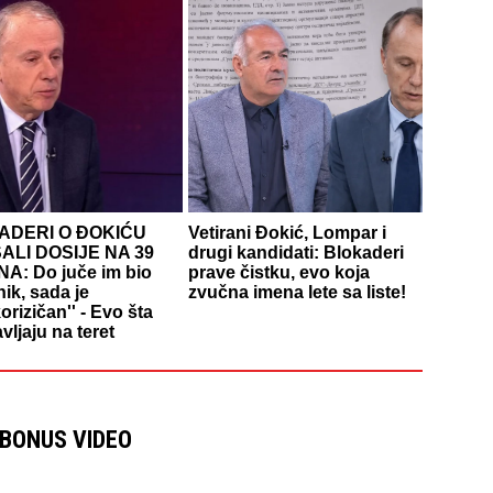
ADERI O ĐOKIĆU
Vetirani Đokić, Lompar i
ALI DOSIJE NA 39
drugi kandidati: Blokaderi
A: Do juče im bio
prave čistku, evo koja
ik, sada je
zvučna imena lete sa liste!
korizičan'' - Evo šta
vljaju na teret
BONUS VIDEO