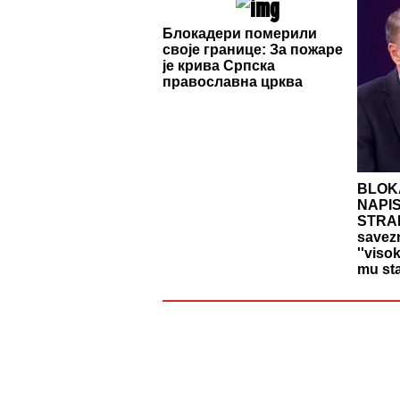
Блокадери померили
своје границе: За пожаре
је крива Српска
православна црква
BLOK
NAPIS
STRAN
savezn
''viso
mu sta