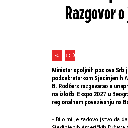
Razgovor o 
0
Ministar spoljnih poslova Srbij
podsekretarkom Sjedinjenih A
B. Rodžers razgovarao o unap
na izložbi Ekspo 2027 u Beogr
regionalnom povezivanju na B
- Bilo mi je zadovoljstvo da d
Sjedinjenih Američkih Država 