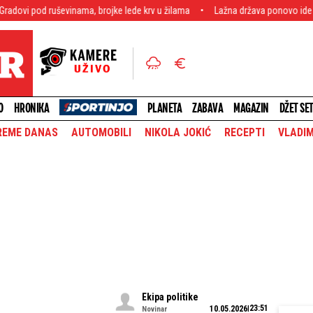
vinama, brojke lede krv u žilama
Lažna država ponovo ide na izbore?! Kurt
O
HRONIKA
PLANETA
ZABAVA
MAGAZIN
DŽET SE
REME DANAS
AUTOMOBILI
NIKOLA JOKIĆ
RECEPTI
VLADIM
Ekipa politike
23:51
10.05.2026
Novinar