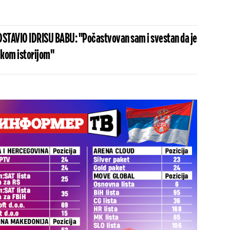
STAVIO IDRISU BABU: "Počastvovan sam i svestan da je
ikom istorijom"