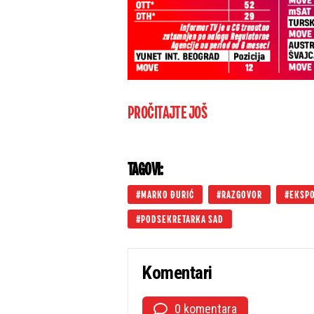
PROČITAJTE JOŠ
TAGOVI:
MARKO ĐURIĆ
RAZGOVOR
EKSP
PODSEKRETARKA SAD
Komentari
0 komentara