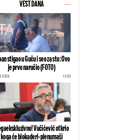
VEST DANA
an stigao u Guču i seo za sto: Ovo
je prvo naručio (FOTO)
8.2026
15:50
gaekskluzivno! Vučićević otkrio
koga će blokaderi-plenumaši