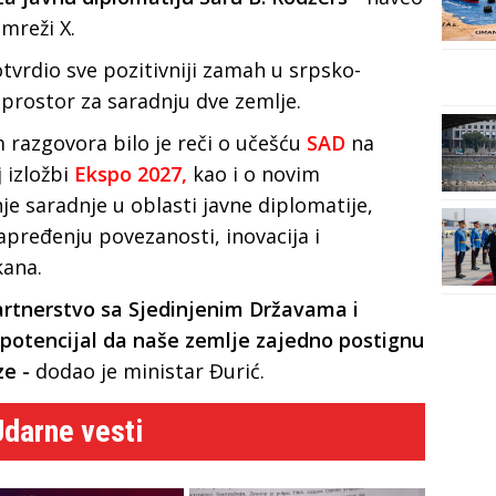
mreži X.
tvrdio sve pozitivniji zamah u srpsko-
prostor za saradnju dve zemlje.
razgovora bilo je reči o učešću
SAD
na
 izložbi
Ekspo 2027,
kao i o novim
e saradnje u oblasti javne diplomatije,
apređenju povezanosti, inovacija i
kana.
partnerstvo sa Sjedinjenim Državama i
potencijal da naše zemlje zajedno postignu
ze -
dodao je ministar Đurić.
Udarne vesti