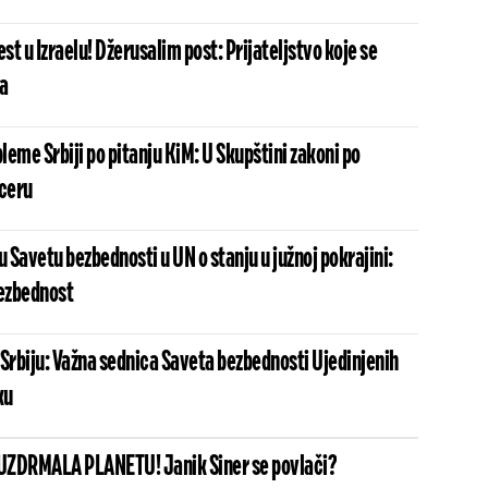
est u Izraelu! Džerusalim post: Prijateljstvo koje se
a
bleme Srbiji po pitanju KiM: U Skupštini zakoni po
ceru
u Savetu bezbednosti u UN o stanju u južnoj pokrajini:
 bezbednost
 Srbiju: Važna sednica Saveta bezbednosti Ujedinjenih
ku
UZDRMALA PLANETU! Janik Siner se povlači?