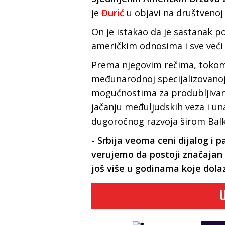
je
Đurić
u objavi na društvenoj 
On je istakao da je sastanak po
američkim odnosima i sve veći 
Prema njegovim rečima, tokom 
međunarodnoj specijalizovanoj
mogućnostima za produbljivanj
jačanju međuljudskih veza i un
dugoročnog razvoja širom Bal
- Srbija veoma ceni dijalog i 
verujemo da postoji značajan 
još više u godinama koje dola