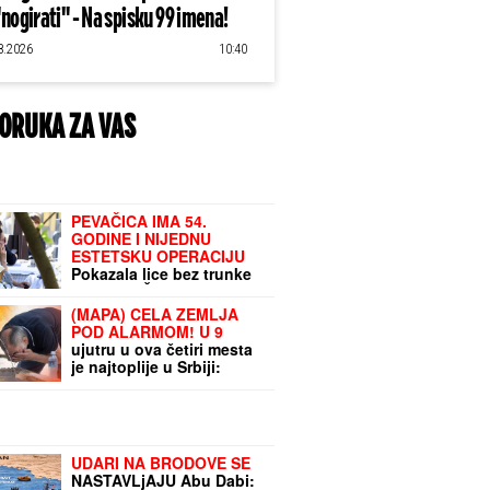
"nogirati" - Na spisku 99 imena!
8.2026
10:40
ORUKA ZA VAS
PEVAČICA IMA 54.
GODINE I NIJEDNU
ESTETSKU OPERACIJU
Pokazala lice bez trunke
šminke: "Šta da
operišem? Takva sam
(MAPA) CELA ZEMLJA
kakva sam!"
POD ALARMOM! U 9
ujutru u ova četiri mesta
je najtoplije u Srbiji:
RHMZ upozorava na još
opasnije vreme od OVOG
DATUMA
UDARI NA BRODOVE SE
NASTAVLjAJU Abu Dabi: