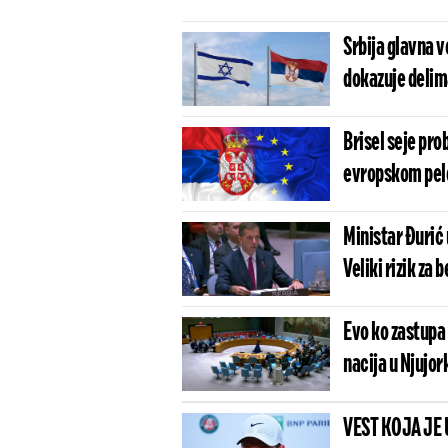
Srbija glavna v
dokazuje delim
Brisel seje pro
evropskom pel
Ministar Đurić 
Veliki rizik za
Evo ko zastupa
nacija u Njujor
VEST KOJA JE 