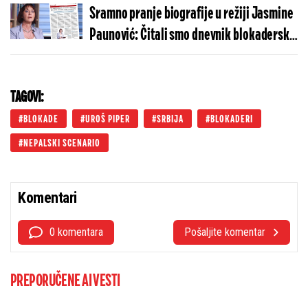
Sramno pranje biografije u režiji Jasmine
Paunović: Čitali smo dnevnik blokaderske
tužiteljke da vi ne biste morali
TAGOVI:
BLOKADE
UROŠ PIPER
SRBIJA
BLOKADERI
NEPALSKI SCENARIO
Komentari
0 komentara
Pošaljite komentar
PREPORUČENE AI VESTI