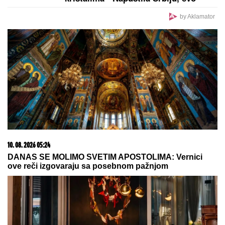
preko noći
Dnevni horoskop za ponedeljak, 10.
avgust: Partner diže ruke od riba, a
evo ko danas PRAVI SKANDAL na
poslu
VATERPOLO
PLjAČKA VEKA U
ZAGREBU! Crnogorci među
najboljima, izvisili za plasman dalje
Nadica Zeljković više nije konobarica: Razmišlja da