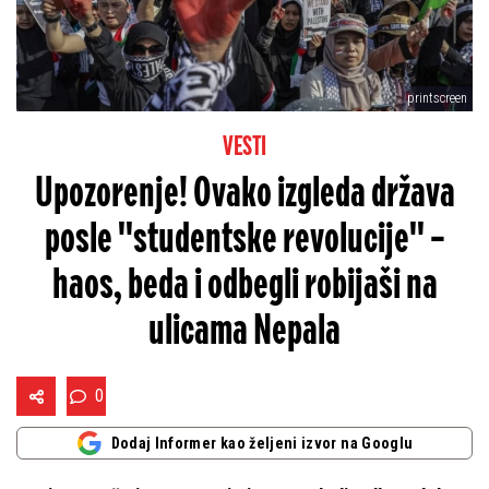
printscreen
VESTI
Upozorenje! Ovako izgleda država
posle ''studentske revolucije'' –
haos, beda i odbegli robijaši na
ulicama Nepala
0
Dodaj Informer kao željeni izvor na Googlu