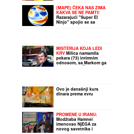
NAŠ FOLKER BAKŠIŠ NA
NASTUPU POKLONIO
DEVOJCI U KOLICIMA
Njegov potez sve
rasplakao: Odmah sišao
sa bine i uradio nešto
(MAPE) ČEKA NAS ZIMA
neočekivano
KAKVA SE NE PAMTI!
Razarajući "Super El
Ninjo" spojio se sa
novom anomalijom:
Objavljena dramatična
prognoza, spremite se za
EKSTREMNE OBRTE