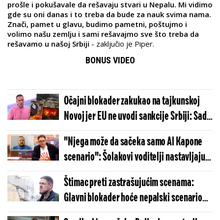
prošle i pokušavale da rešavaju stvari u Nepalu. Mi vidimo
gde su oni danas i to treba da bude za nauk svima nama.
Znači, pamet u glavu, budimo pametni, poštujmo i
volimo našu zemlju i sami rešavajmo sve što treba da
rešavamo u našoj Srbiji
- zaključio je Piper.
BONUS VIDEO
Očajni blokader zakukao na tajkunskoj
Novoj jer EU ne uvodi sankcije Srbiji: Sad
traži krv i scene s Nepala (VIDEO)
"Njega može da sačeka samo Al Kapone
scenario": Šolakovi voditelji nastavljaju
kampanju protiv Vučića (VIDEO)
Štimac preti zastrašujućim scenama:
Glavni blokader hoće nepalski scenario
(VIDEO)