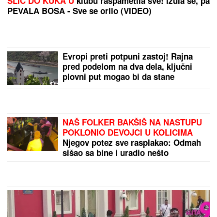
Naša pevačica rodila sina, pa morala da ga napusti,
on danas radi kao moler: "Nikad ga se nisam
odrekla"
"TO TRAJE GODINAMA KADA SE
NAPIJE"
Jelena i Sloba Radanović
prvi put o pretnjama Ane Nikolić,
TUŽE JE pa otkrili šta se
desilo:"Spominje mi bolesno dete"
(VIDEO)
MIRKA VASILJEVIĆ SVA U
CIRKONIMA, BOSILJČIĆ RAZVEZAO
KRAVATU
Poznati prošetali crvenim
tepihom, pa usledio vatromet: Gala
Videnović nakon mnogo vremena u
javnosti (Video)