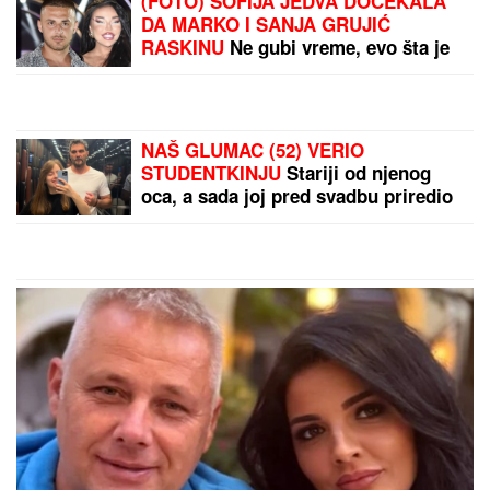
Ovo je današnji kurs
dinara prema evru
PROMENE U IRANU:
Modžtaba Hamnei
imenovao NjEGA za
novog savetnika i
sekretara moćne
organizacije
by Aklamator
PREPORUKA ZA VAS