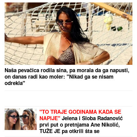
nevreme..."
(FOTO) EVO GDE SE NALAZI PRVI MUŽ JOVANE
JEREMIĆ
Dok svi bruje o Draganovoj veridbi,
Vojislav napustio Srbiju, a voditeljki je velika
podrška: "Brak nam je bio savršen"