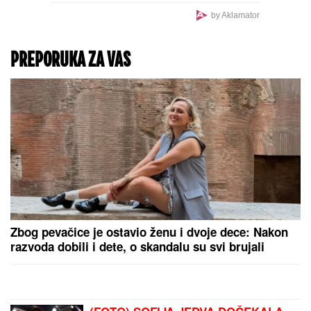
MISTERIJA KOJA LEDI
KRV
Milica namamila
pekara (73) intimnim
odnosom, sa Markom ga
ZVERSKI MUČILA: Onda
su uradili nešto BIZARNO
sa plenom (FOTO, VIDEO)