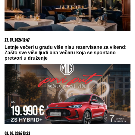
uđe sa Kijom Kockar u rijaliti Elita 10
HAOS U EMISIJI!
Gledateljka se
GUŠILA U SUZAMA zbog Maje
Marinković, jecala na sav glas:
"Mnogo mi je teško"
(VIDEO) MILENA KAČAVENDA U
PROVODU SA SINOM
On izgleda kao
maneken, a ona u dugoj haljini sa
kristalima - Napustila Srbiju, evo
kako provodi vreme po izlasku iz
"Elite 9"
by Aklamator