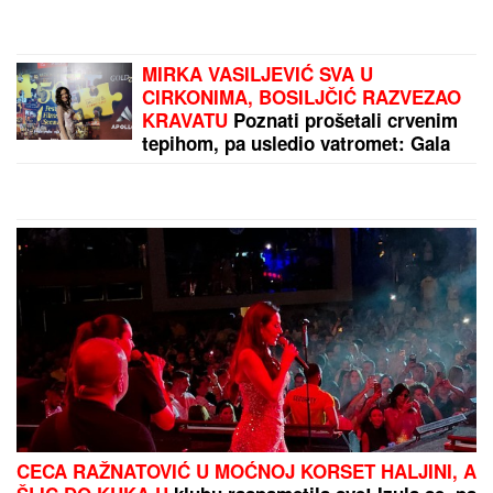
Jadnije ne može: Navijači Hajduka iz Splita nikad
strašnije vređali Srbe
by Aklamator
PREPORUKA ZA VAS