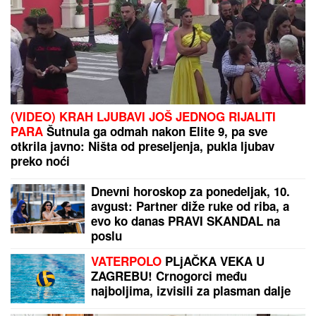
CECA RAŽNATOVIĆ U MOĆNOJ KORSET HALJINI, A
ŠLIC DO KUKA U
klubu raspametila sve! Izula se, pa
PEVALA BOSA - Sve se orilo (VIDEO)
Evropi preti potpuni zastoj! Rajna
pred podelom na dva dela, ključni
plovni put mogao bi da stane