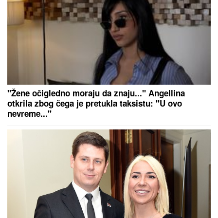
tresle kada su me on i Goca pozvali"
MIRKA VASILJEVIĆ SVA U
CIRKONIMA, BOSILJČIĆ RAZVEZAO
KRAVATU
Poznati prošetali crvenim
tepihom, pa usledio vatromet: Gala
Videnović nakon mnogo vremena u
javnosti (Video)
PROMENE U IRANU:
Modžtaba Hamnei imenovao