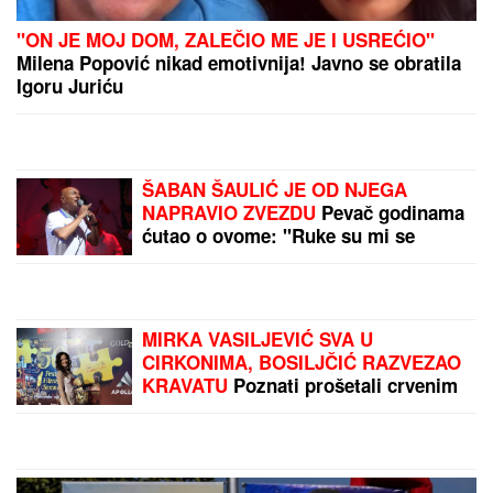
Zbog pevačice je ostavio ženu i dvoje dece: Nakon
razvoda dobili i dete, o skandalu su svi brujali
(FOTO) SOFIJA JEDVA DOČEKALA
DA MARKO I SANJA GRUJIĆ
RASKINU
Ne gubi vreme, evo šta je
uradila: Novi rijaliti rat na pomolu
NAŠ GLUMAC (52) VERIO
STUDENTKINJU
Stariji od njenog
oca, a sada joj pred svadbu priredio
iznenađenje: Ona ostala u šoku i sve
podelila (Foto)