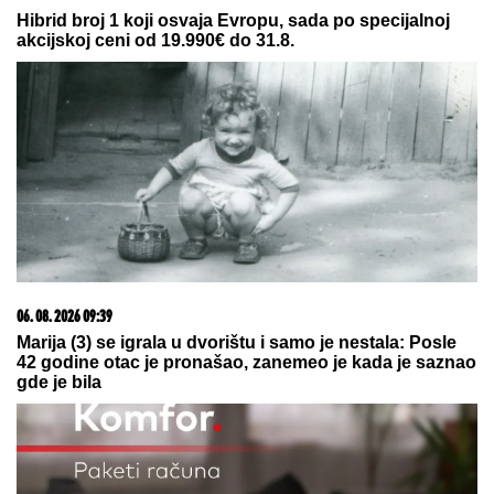
10. 08. 2026 05:24
DANAS SE MOLIMO SVETIM APOSTOLIMA: Vernici
ove reči izgovaraju sa posebnom pažnjom
23. 07. 2026 12:47
Letnje večeri u gradu više nisu rezervisane za vikend:
Zašto sve više ljudi bira večeru koja se spontano
pretvori u druženje