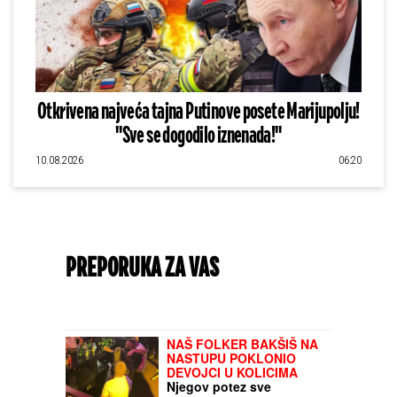
Otkrivena najveća tajna Putinove posete Marijupolju!
"Sve se dogodilo iznenada!"
10.08.2026
06:20
PREPORUKA ZA VAS