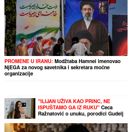
"ON JE MOJ DOM, ZALEČIO ME JE I USREĆIO"
Milena Popović nikad emotivnija! Javno se obratila
Igoru Juriću
ŠABAN ŠAULIĆ JE OD NJEGA
NAPRAVIO ZVEZDU
Pevač godinama
ćutao o ovome: "Ruke su mi se