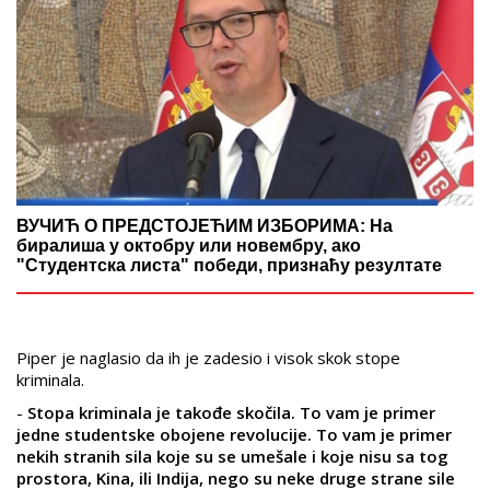
ВУЧИЋ О ПРЕДСТОЈЕЋИМ ИЗБОРИМА: На
биралиша у октобру или новембру, ако
"Студентска листа" победи, признаћу резултате
Piper je naglasio da ih je zadesio i visok skok stope
kriminala.
-
Stopa kriminala je takođe skočila. To vam je primer
jedne studentske obojene revolucije. To vam je primer
nekih stranih sila koje su se umešale i koje nisu sa tog
prostora, Kina, ili Indija, nego su neke druge strane sile