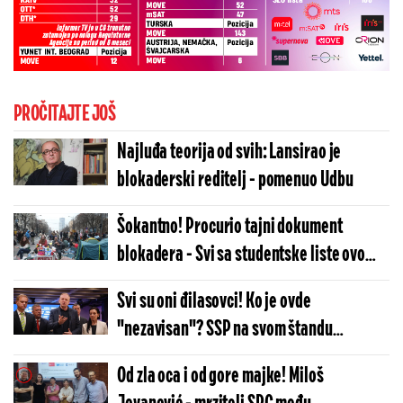
PROČITAJTE JOŠ
Najluđa teorija od svih: Lansirao je
blokaderski reditelj - pomenuo Udbu
Šokantno! Procurio tajni dokument
blokadera - Svi sa studentske liste ovo
moraju da potpišu (FOTO)
Svi su oni đilasovci! Ko je ovde
"nezavisan"? SSP na svom štandu
promoviše blokadere
Od zla oca i od gore majke! Miloš