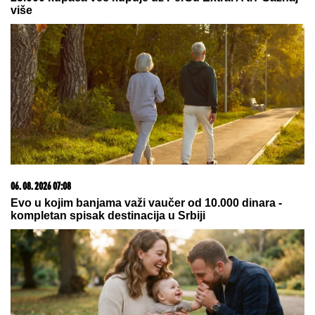
09. 08. 2026 14:58
Zovu ih srpski "mali Karibi" - mestašce je kao sa
razglednice
20. 07. 2026 08:04
REGISTRUJ SE UZ PROMO KOD CASINO Preuzmi
1500 BESPLATNIH SPINOVA