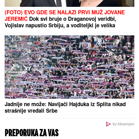
NjEGA za novog savetnika i sekretara moćne
organizacije
"ILIJAN UŽIVA KAO PRINC, NE
ISPUŠTAMO GA IZ RUKU"
Ceca
Ražnatović o unuku, porodici Gudelj
i Anastasiji: "Odlično se snašla,
nisam je savetovala", spomenula i
novi album posle 10 godina
"Žene očigledno moraju da znaju..." Angellina
otkrila zbog čega je pretukla taksistu: "U ovo