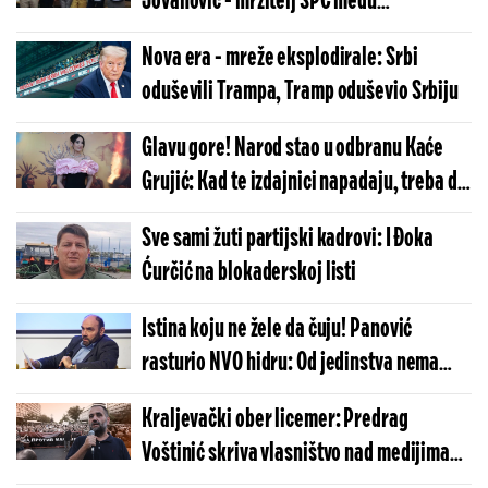
Jovanović - mrzitelj SPC među
Gruhonjićevim kandidatima sa
Nova era - mreže eksplodirale: Srbi
blokaderske liste
oduševili Trampa, Tramp oduševio Srbiju
Glavu gore! Narod stao u odbranu Kaće
Grujić: Kad te izdajnici napadaju, treba da
ti bude čast (VIDEO)
Sve sami žuti partijski kadrovi: I Đoka
Ćurčić na blokaderskoj listi
Istina koju ne žele da čuju! Panović
rasturio NVO hidru: Od jedinstva nema
ništa (VIDEO)
Kraljevački ober licemer: Predrag
Voštinić skriva vlasništvo nad medijima
dok prosi donacije!