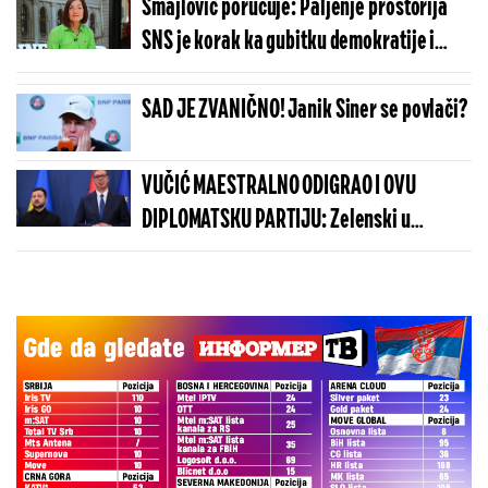
Smajlović poručuje: Paljenje prostorija
SNS je korak ka gubitku demokratije i
korak ka nasilju kao u Nepalu (VIDEO)
SAD JE ZVANIČNO! Janik Siner se povlači?
VUČIĆ MAESTRALNO ODIGRAO I OVU
DIPLOMATSKU PARTIJU: Zelenski u
Beogradu potvrdio - Kosovo je Srbija