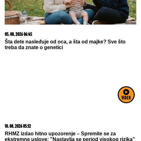
03. 08. 2026 07:31
25.000 kupaca već kupuje uz PerSu Extra. A ti? Saznaj
više
VIDEO