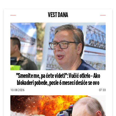
VEST DANA
"Smenite me, pa ćete videti": Vučić otkrio - Ako
blokaderi pobede, posle 6 meseci desiće se ovo
10.08.2026
07:33