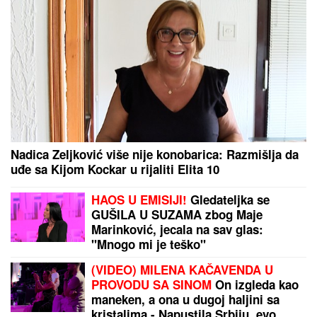
NAŠ FOLKER BAKŠIŠ NA NASTUPU
POKLONIO DEVOJCI U KOLICIMA
Njegov potez sve rasplakao: Odmah
sišao sa bine i uradio nešto
neočekivano
(VIDEO) KRAH LJUBAVI JOŠ JEDNOG RIJALITI
PARA
Šutnula ga odmah nakon Elite 9, pa sve
otkrila javno: Ništa od preseljenja, pukla ljubav