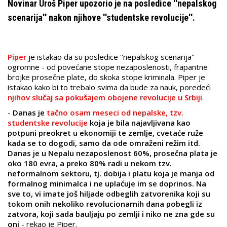
Novinar Uroš Piper upozorio je na posledice ''nepalskog
scenarija'' nakon njihove ''studentske revolucije''.
Piper
je istakao da su posledice ''nepalskog scenarija''
ogromne - od povećane stope nezaposlenosti, frapantne
brojke prosečne plate, do skoka stope kriminala. Piper je
istakao kako bi to trebalo svima da bude za nauk, poredeći
njihov slučaj sa pokušajem obojene revolucije u Srbiji
.
-
Danas je
tačno osam meseci od nepalske, tzv.
studentske revolucije
koja je bila najavljivana kao
potpuni preokret u ekonomiji te zemlje, cvetaće ruže
kada se to dogodi, samo da ode omraženi režim itd.
Danas je u Nepalu nezaposlenost 60%, prosečna plata je
oko 180 evra, a preko 80% radi u nekom tzv.
neformalnom sektoru, tj. dobija i platu koja je manja od
formalnog minimalca i ne uplaćuje im se doprinos. Na
sve to, vi imate još hiljade odbeglih zatvorenika koji su
tokom onih nekoliko revolucionarnih dana pobegli iz
zatvora, koji sada bauljaju po zemlji i niko ne zna gde su
oni
- rekao je Piper.