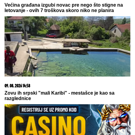
06. 08. 2026 09:39
Marija (3) se igrala u dvorištu i samo je nestala: Posle
42 godine otac je pronašao, zanemeo je kada je saznao
gde je bila
09. 07. 2026 09:20
Komfor po meri klijenata: nova linija paketa ALTA
banke