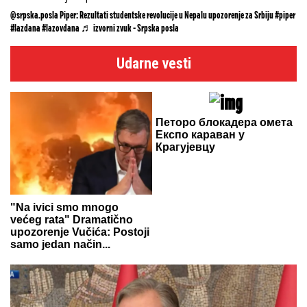
@srpska.posla
Piper: Rezultati studentske revolucije u Nepalu upozorenje za Srbiju
#piper
#lazdana
#lazovdana
♬ izvorni zvuk - Srpska posla
Udarne vesti
Петоро блокадера омета
Експо караван у
Крагујевцу
"Na ivici smo mnogo
većeg rata" Dramatično
upozorenje Vučića: Postoji
samo jedan način...