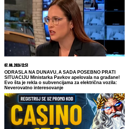
"IMAO SAM PET PROPUŠTENIH
POZIVA"
Darko Tanasijević i dalje u
ogromnom strahu za svoju porodicu,
požar se približio njihovoj kući:
"Prva reč koju sam čuo -
IZGOREĆEMO"