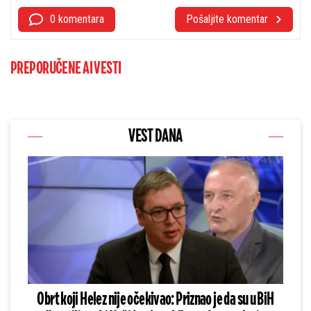
0 komentara
Pošaljite komentar
PREPORUČENE AI VESTI
VEST DANA
Obrt koji Helez nije očekivao: Priznao je da su u BiH