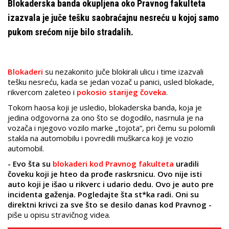
Blokaderska banda okupljena oko Pravnog fakulteta
izazvala je juče tešku saobraćajnu nesreću u kojoj samo
pukom srećom nije bilo stradalih.
Blokaderi
su nezakonito juče blokirali ulicu i time izazvali
tešku nesreću, kada se jedan vozač u panici, usled blokade,
rikvercom zaleteo i
pokosio starijeg čoveka
.
Tokom haosa koji je usledio, blokaderska banda, koja je
jedina odgovorna za ono što se dogodilo, nasrnula je na
vozača i njegovo vozilo marke „tojota“, pri čemu su polomili
stakla na automobilu i povredili muškarca koji je vozio
automobil.
- Evo šta su
blokaderi kod Pravnog fakulteta
uradili
čoveku koji je hteo da prođe raskrsnicu. Ovo nije isti
auto koji je išao u rikverc i udario dedu. Ovo je auto pre
incidenta gaženja. Pogledajte šta st*ka radi. Oni su
direktni krivci za sve što se desilo danas kod Pravnog -
piše u opisu stravičnog videa.