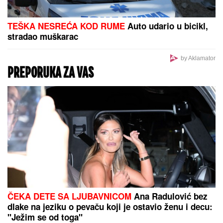
BIVŠI FUDBALER JE OVAKO
INVESTIRAO ZARAĐENE MILIONE
Kupio staru kuću u Igalu i otvorio
restoran na Bojani, a evo šta je
pripalo bivšoj supruzi posle razvoda