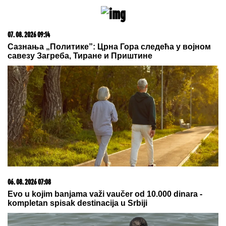
SNEŽANA SAVIĆ ISTA ONA MALINA
IZ "SREĆNIH LJUDI":
Svi u šoku jer
se nije promenila ni posle 30
GODINA!