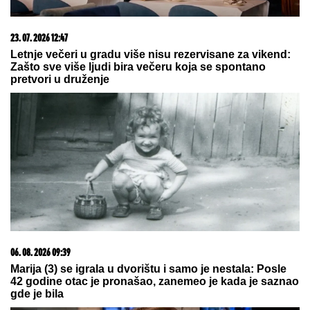
"ZLO ĆE SE PRETVARATI DA JE
DOBRO"
Dea Đurđević iznenadila
objavom, voditeljka podelila savet:
"Kad god vidiš zlo, veruj da je zlo"