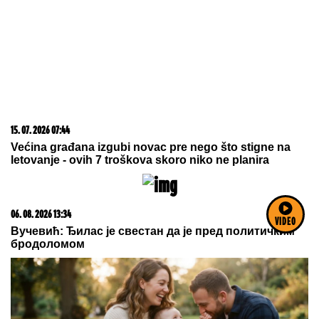
23. 07. 2026 12:47
Letnje večeri u gradu više nisu rezervisane za vikend:
Zašto sve više ljudi bira večeru koja se spontano
pretvori u druženje
VIDEO
06. 08. 2026 09:39
Marija (3) se igrala u dvorištu i samo je nestala: Posle
42 godine otac je pronašao, zanemeo je kada je saznao
gde je bila