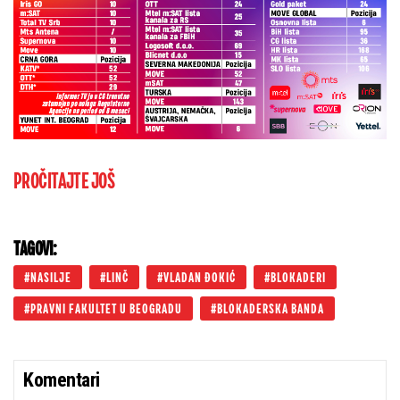
PROČITAJTE JOŠ
TAGOVI:
NASILJE
LINČ
VLADAN ĐOKIĆ
BLOKADERI
PRAVNI FAKULTET U BEOGRADU
BLOKADERSKA BANDA
Komentari