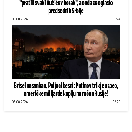
"pratili svaki Vučićev korak", a onda se oglasio
predsednik Srbije
06.08.2026
23:24
Brisel nasankan, Poljaci besni: Putinov trik je uspeo,
američke milijarde kaplju na račun Rusije!
07.08.2026
06:20