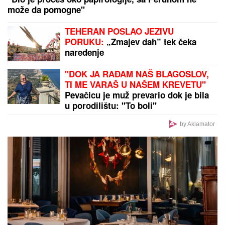
TEŠKA NESREĆA KOD RUME
Auto udario u bicikl,
stradao muškarac
by Aklamator
PREPORUKA ZA VAS
ČEKA DETE SA LJUBAVNICOM
Ana Radulović bez
dlake na jeziku o pevaču koji je ostavio ženu i decu:
"Ježim se od toga"