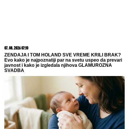
NOVI
DETALjI JEZIVOG UBISTVA NA
NOVOM BEOGRADU: Komšije
progovorile, trvde da je ovo
pozadina cele priče (FOTO/VIDEO)
Otkrivena fabrika falsifikata u Novom
Pazaru: Zaplenjena roba vredna više
od 13,6 miliona dinara (FOTO)
Ovo se dešava u domu Ognjena Amidžića i Mine
Naumović, redovno ih POSEĆUJE ŽENA IZ AZIJE:
"Bio je proces oko papirologije, sa Perunom ne