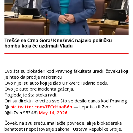
Trešće se Crna Gora! Knežević najavio političku
bombu koja će uzdrmati Vladu
Evo šta su blokaderi kod Pravnog fakulteta uradili čoveku koji
je hteo da prodje raskrsnicu.
Ovo nije isti auto koji je išao u rikverc i udario dedu.
Ovo je auto pre incidenta gaženja.
Pogledajte šta stoka radi.
Oni su direktni krivci za sve što se desilo danas kod Pravnog
😡
pic.twitter.com/fFCcHaaB6h
— Lepotica ili Zver
(@IliZver95346)
May 14, 2026
Čovek, na svu sreću, ima lakše povrede, ali je blokaderska
bahatost i nepoštovanje zakona i Ustava Republike Srbije,