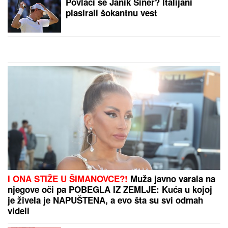
Svekrva želi da prepišem kuću na
muža, a sad sam shvatila i zašto:
Danima me ubeđuje da to uradim, a
onda sam slučajno čula razgovor i
sve mi je bilo jasno
EVO KOLIKO GODIŠNJE ZARAĐUJE DRAGAN
STANKOVIĆ
Milioni su u pitanju, a Jovana Jeremić
tvrdi: "U dugovima je"