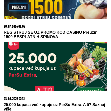
Najpoznatija plavuša na svetu OSTAVILA
HOLIVUDSKE FRAJERE zbog "nemačkog bankara"
teškog 400 miliona! Dve godine se skrivali, sad su
pale maske