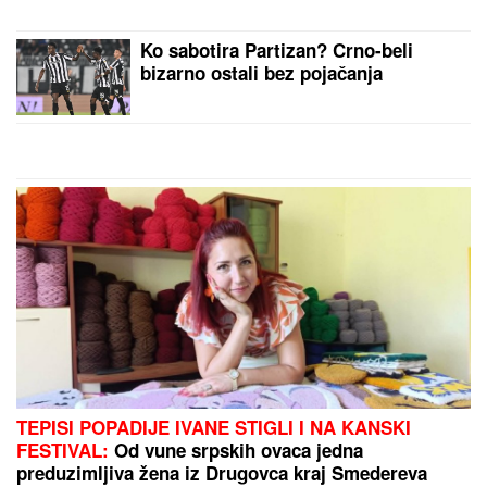
MNOGE OD OVIH PESAMA
OBOŽAVATE
Ovo je 10 numera koje
je Dino Merlin obradio od stranih
izvođača - ostaćete u čudu kad vidite
spisak