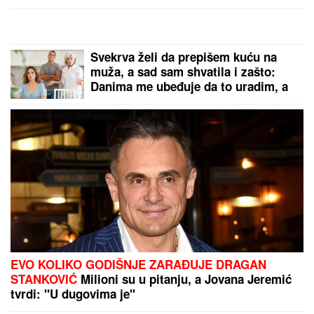
(FOTO, VIDEO) OVO JE ZORAN
OSUMNJIČEN ZA UBISTVO SVOJE
MAJKE NA NOVOM BEOGRADU!
Policija ga izvela bosog, KRVAVIH
nogu sa lisicama na rukama, ušao u
kola Hitne pomoći