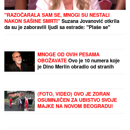
Zvao Uber umesto Hitne
pomoći jer nije imao
dovoljno para, a onda je
vozač uradio nešto što
nikada neće zaboraviti!
RAĆA PETROVIĆ
ZABRINUO GROBARE:
Za
ove lidere ekipe imaju
ponude da odu
by Aklamator