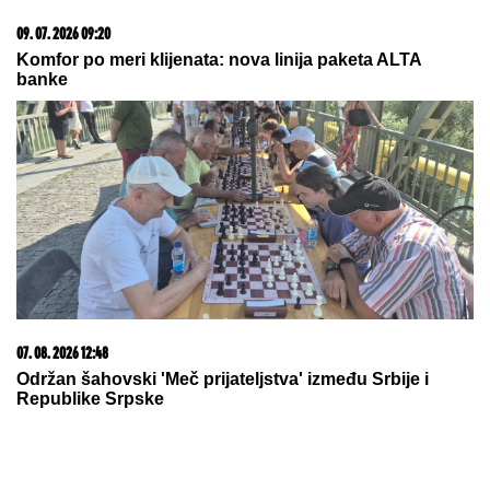
I ONA STIŽE U ŠIMANOVCE?!
Muža javno varala na
njegove oči pa POBEGLA IZ ZEMLJE: Kuća u kojoj
je živela je NAPUŠTENA, a evo šta su svi odmah
videli