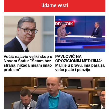
Udarne vesti
Vučić najavio veliki skup u
PAVLOVIĆ NA
Novom Sadu: "Šetam bez
OPOZICIONIM MEDIJIMA:
straha, nikada nisam imao
Mali je u pravu, ima para za
problem"
veće plate i penzije