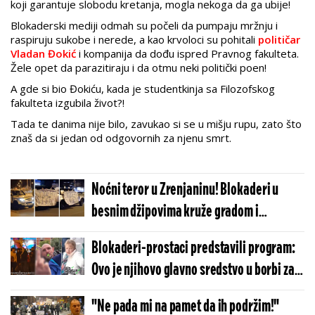
koji garantuje slobodu kretanja, mogla nekoga da ga ubije!
Blokaderski mediji odmah su počeli da pumpaju mržnju i
raspiruju sukobe i nerede, a kao krvoloci su pohitali
političar
Vladan Đokić
i kompanija da dođu ispred Pravnog fakulteta.
Žele opet da parazitiraju i da otmu neki politički poen!
A gde si bio Đokiću, kada je studentkinja sa Filozofskog
fakulteta izgubila život?!
Tada te danima nije bilo, zavukao si se u mišju rupu, zato što
znaš da si jedan od odgovornih za njenu smrt.
Noćni teror u Zrenjaninu! Blokaderi u
besnim džipovima kruže gradom i
zastrašuju građane (VIDEO)
Blokaderi-prostaci predstavili program:
Ovo je njihovo glavno sredstvo u borbi za
vlast (VIDEO)
"Ne pada mi na pamet da ih podržim!"