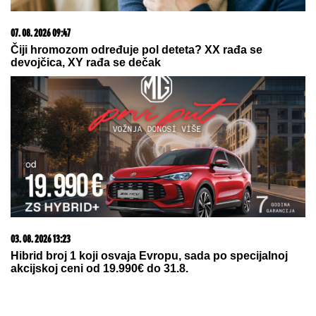
može da pomogne"
TEHERAN POSLAO JEZIVU
PORUKU:
„Zmajev dah” tek čeka
naređenje
"DOK JA RAĐAM NAŠ BLAGOSLOV,
TI ME VARAŠ U NAŠEM KREVETU"
Pevačicu je muž prevario dok je bila
u porodilištu: "To boli"
by Aklamator