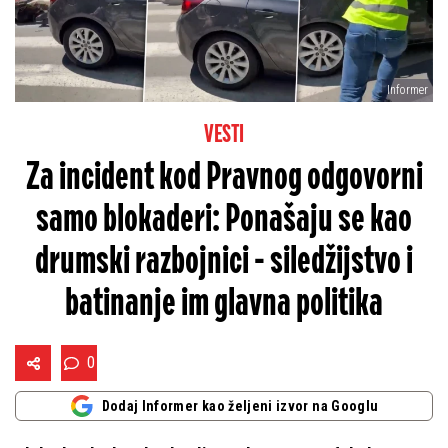
Informer
VESTI
Za incident kod Pravnog odgovorni
samo blokaderi: Ponašaju se kao
drumski razbojnici - siledžijstvo i
batinanje im glavna politika
0
Dodaj Informer kao željeni izvor na Googlu