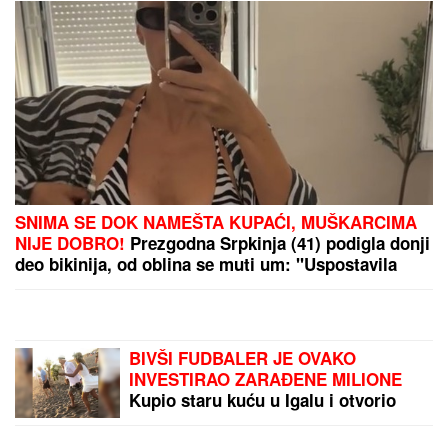
PREPORUKA ZA VAS
"RAZOČARALA SAM SE, MNOGI SU NESTALI
NAKON SAŠINE SMRTI"
Suzana Jovanović otkrila
da su je zaboravili ljudi sa estrade: "Plaše se"