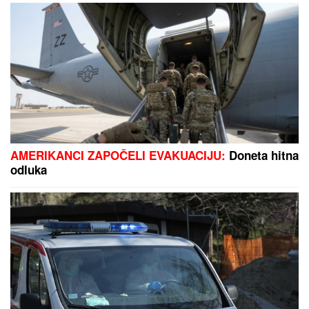
SNIMA SE DOK NAMEŠTA KUPAĆI, MUŠKARCIMA
NIJE DOBRO!
Prezgodna Srpkinja (41) podigla donji
deo bikinija, od oblina se muti um: "Uspostavila
kontakt sa telom" (FOTO)