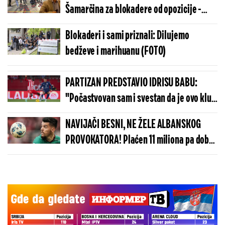
Šamarčina za blokadere od opozicije -
Ješić bez dlake na jeziku (VIDEO)
Blokaderi i sami priznali: Dilujemo
bedževe i marihuanu (FOTO)
PARTIZAN PREDSTAVIO IDRISU BABU:
"Počastvovan sam i svestan da je ovo klub
sa velikom istorijom"
NAVIJAČI BESNI, NE ŽELE ALBANSKOG
PROVOKATORA! Plaćen 11 miliona pa dobio
brutalnu poruku