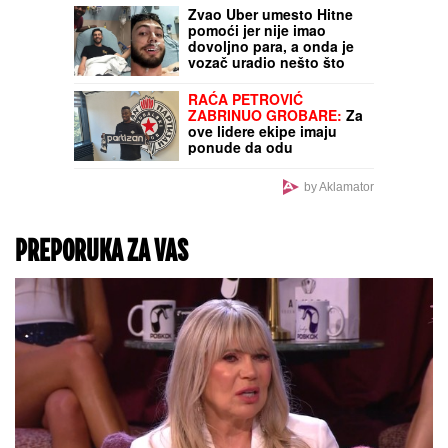
u ogromnom strahu za
svoju porodicu, požar se
približio njihovoj kući:
"Prva reč koju sam čuo -
IZGOREĆEMO"
CENA PUTARINE DO
GRČKE
Kompletan vodič
za sve rute: Izračunajte
tačno gde vam se najviše
isplati