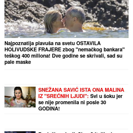
TEPISI POPADIJE IVANE STIGLI I NA KANSKI
FESTIVAL:
Od vune srpskih ovaca jedna
preduzimljiva žena iz Drugovca kraj Smedereva
pravi čuda