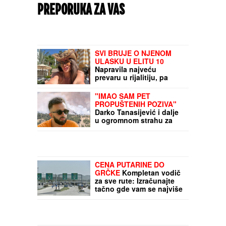
PREPORUKA ZA VAS
SVI BRUJE O NJENOM
ULASKU U ELITU 10
Napravila najveću
prevaru u rijalitiju, pa
nestala iz Srbije: Kuća u
kojoj je živela napuštena,
"IMAO SAM PET
a jedna stvar zapala za
PROPUŠTENIH POZIVA"
oko pratiocima
Darko Tanasijević i dalje