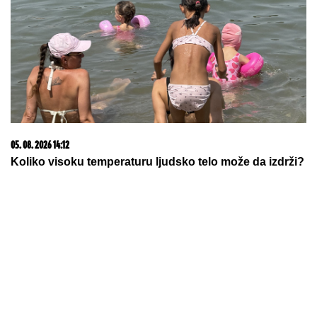
Povlači se Janik Siner? Italijani
plasirali šokantnu vest