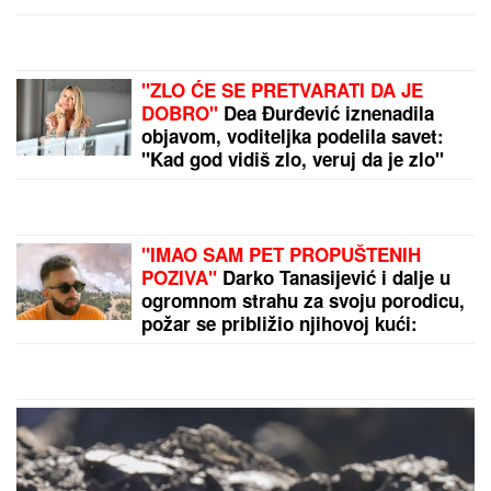
Ko sabotira Partizan? Crno-beli
bizarno ostali bez pojačanja