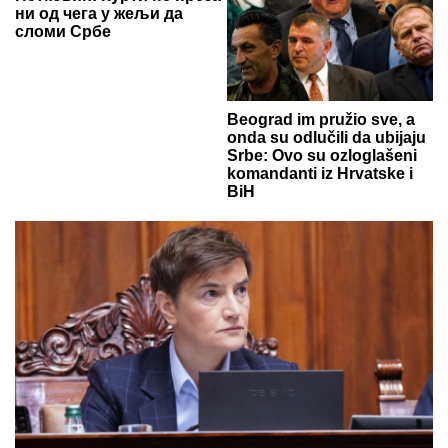
ни од чега у жељи да
сломи Србе
Beograd im pružio sve, a
onda su odlučili da ubijaju
Srbe: Ovo su ozloglašeni
komandanti iz Hrvatske i
BiH