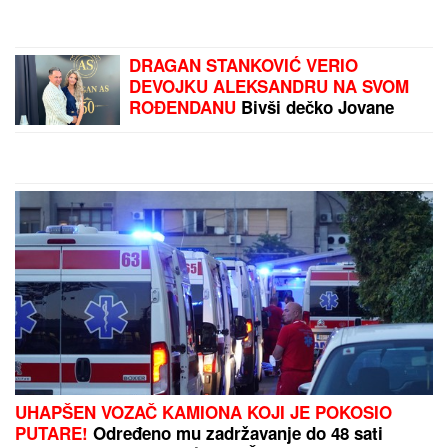
Pevačica deci ništa nije ostavila od
imovine, u testamentu pisalo da je
sve dodelila državi: "Ispunila je
svoje obećanje"