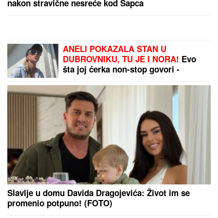
(VIDEO) DRAGAN UREDIO VILU U
GROCKOJ NAKON RASKIDA SA
JOVANOM JEREMIĆ
Ovako sada
izgleda, mlađa devojka se pita za sve