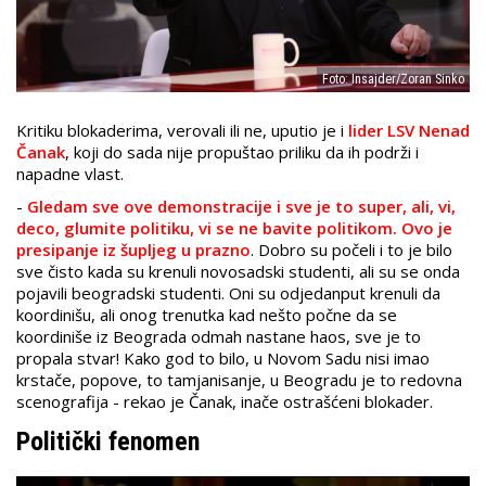
Foto: Insajder/Zoran Sinko
Kritiku blokaderima, verovali ili ne, uputio je i
lider LSV Nenad
Čanak
, koji do sada nije propuštao priliku da ih podrži i
napadne vlast.
-
Gledam sve ove demonstracije i sve je to super, ali, vi,
deco, glumite politiku, vi se ne bavite politikom. Ovo je
presipanje iz šupljeg u prazno
. Dobro su počeli i to je bilo
sve čisto kada su krenuli novosadski studenti, ali su se onda
pojavili beogradski studenti. Oni su odjedanput krenuli da
koordinišu, ali onog trenutka kad nešto počne da se
koordiniše iz Beograda odmah nastane haos, sve je to
propala stvar! Kako god to bilo, u Novom Sadu nisi imao
krstače, popove, to tamjanisanje, u Beogradu je to redovna
scenografija - rekao je Čanak, inače ostrašćeni blokader.
Politički fenomen