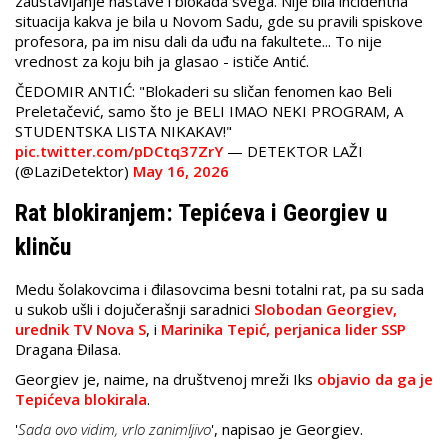
zaustavljanje nastave i blokada svega. Nije bila incidentna
situacija kakva je bila u Novom Sadu, gde su pravili spiskove
profesora, pa im nisu dali da uđu na fakultete... To nije
vrednost za koju bih ja glasao - ističe Antić.
ČEDOMIR ANTIĆ: "Blokaderi su sličan fenomen kao Beli
Preletačević, samo što je BELI IMAO NEKI PROGRAM, A
STUDENTSKA LISTA NIKAKAV!"
pic.twitter.com/pDCtq37ZrY
— DETEKTOR LAŽI
(@LaziDetektor)
May 16, 2026
Rat blokiranjem: Tepićeva i Georgiev u
klinču
Medu šolakovcima i đilasovcima besni totalni rat, pa su sada
u sukob ušli i dojučerašnji saradnici
Slobodan Georgiev,
urednik TV Nova S
, i
Marinika Tepić, perjanica lider SSP
Dragana Đilasa.
Georgiev je, naime, na društvenoj mreži Iks
objavio da ga je
Tepićeva blokirala
.
'
Sada ovo vidim, vrlo zanimljivo
', napisao je Georgiev.