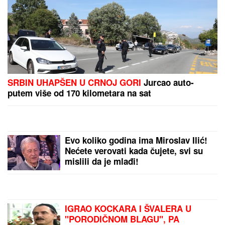
UHAPŠEN VOZAČ KAMIONA KOJI JE POKOSIO
PUTARE!
Određeno mu zadržavanje do 48 sati
nakon stravične nesreće kod Šapca