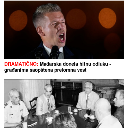
"OSTATAK ŽIVOTA POSVEĆUJEM SAMO
KVALITETU I ISKONSKIM STVARIMA"
Jovana
Jeremić poslala jasnu poruku nakon što je Dragan
objavio veridbu