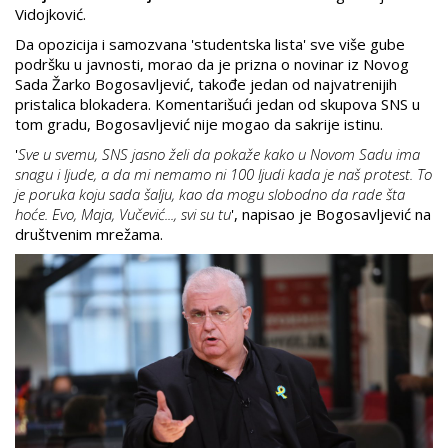
Vidojković.
Da opozicija i samozvana 'studentska lista' sve više gube
podršku u javnosti, morao da je prizna o novinar iz Novog
Sada Žarko Bogosavljević, takođe jedan od najvatrenijih
pristalica blokadera. Komentarišući jedan od skupova SNS u
tom gradu, Bogosavljević nije mogao da sakrije istinu.
'
Sve u svemu, SNS jasno želi da pokaže kako u Novom Sadu ima
snagu i ljude, a da mi nemamo ni 100 ljudi kada je naš protest. To
je poruka koju sada šalju, kao da mogu slobodno da rade šta
hoće. Evo, Maja, Vučević..., svi su tu
', napisao je Bogosavljević na
društvenim mrežama.