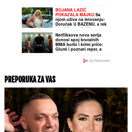
UŽIVA NA ADI BOJANI
NAKON SVAĐE SA
TERZOM NA PLAŽI
Njega
zna cela Srbija: Mreže
gore od komentara,
osvanula fotografija
Virus se širi regionom!
Hitno upozorenje zbog
groznice Zapadnog Nila