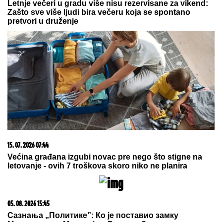
uživa u ljubavi
(VIDEO) "PREPLAKALA SAM"
Nataša Bekvalac o najvećem strahu,
dotakla se i Dina Merlina: "Potpuno
ga razumem"