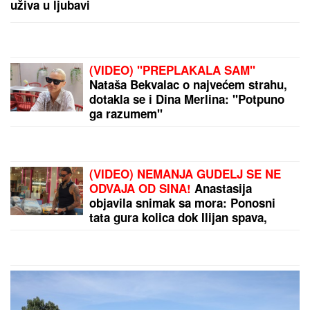
DRAGAN STANKOVIĆ VERIO
DEVOJKU ALEKSANDRU NA SVOM
ROĐENDANU
Bivši dečko Jovane
Jeremić srećniji nego ikada, zgodna
plavuša rekla "da"