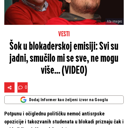
Ata images
VESTI
Šok u blokaderskoj emisiji: Svi su
jadni, smučilo mi se sve, ne mogu
više... (VIDEO)
0
Dodaj Informer kao željeni izvor na Googlu
Potpunu i očiglednu političku nemoć antisrpske
opozicije i takozvanih studenata u blokadi priznaju čak i