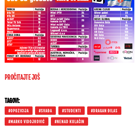
PROČITAJTE JOŠ
TAGOVI:
OPOZICIJA
SVAĐA
STUDENTI
DRAGAN ĐILAS
MARKO VIDOJKOVIĆ
NENAD KULAČIN