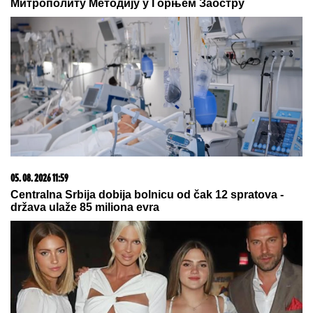
(VIDEO) NEMANJA GUDELJ SE NE
ODVAJA OD SINA!
Anastasija
objavila snimak sa mora: Ponosni
tata gura kolica dok Ilijan spava,
raznežila sve