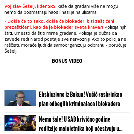
Vojislav Šešelj, lider SRS
, kaže da građani više ne mogu
nemo da posmatraju haos i nasilje na ulicama.
-
Dokle će to tako, dokle će blokaderi biti zaštićeni i
prezaštićeni, kao da je blokader sveta krava?!
Policija njih
štiti, umesto da štiti mirne građane. Policija je dužna da
zavede red! Narod postaje sve nervozniji. Ako to policija ne
raščisti, moraće ljudi da samoorganizuju odbranu - poručuje
Šešelj.
BONUS VIDEO
Ekskluzivno iz Bakua! Vučić raskrinkao
plan odbeglih kriminalaca i blokadera
Nema šale! U SAD krivično godine
roditelje maloletnika koji učestvuju u