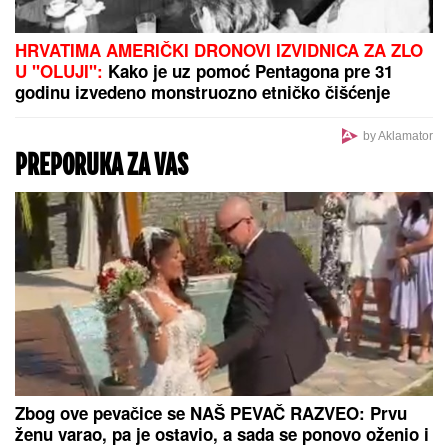
MOLOTOVLJEV KOKTEL BAČEN NA
POZNATI HOTEL
Drama na Novom
Beogradu: Buknula velika vatra,
radnik sprečio katastrofu