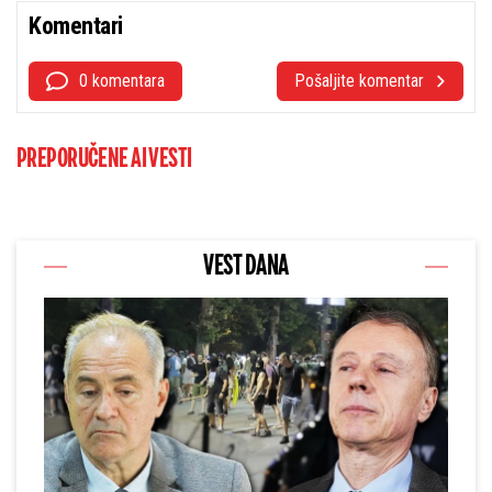
Komentari
0 komentara
Pošaljite komentar
PREPORUČENE AI VESTI
VEST DANA