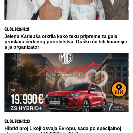
VIDEO
SRBIN UHAPŠEN U CRNOJ GORI
Jurcao auto-
putem više od 170 kilometara na sat