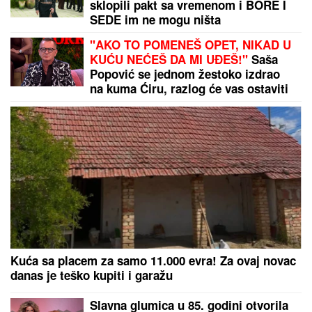
DRAMATIČNO:
Mađarska donela hitnu odluku -
građanima saopštena prelomna vest