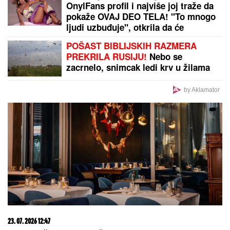
HRVATIMA AMERIČKI DRONOVI IZVIDNICA ZA ZLO
U "OLUJI":
Kako je uz pomoć Pentagona pre 31
godinu izvedeno monstruozno etničko čišćenje
by Aklamator
PREPORUKA ZA VAS
Zbog ove pevačice se NAŠ PEVAČ RAZVEO: Prvu
ženu varao, pa je ostavio, a sada se ponovo oženio i