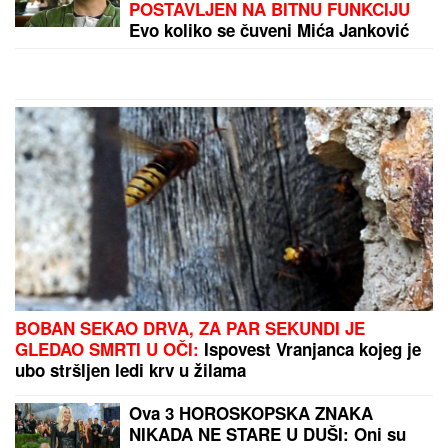
ANELI POKAZALA STAN U
DUBROVNIKU, TU JE I NORA!
Evo
šta joj ćerka non-stop govori -
otvoreno o suđenju s Asminom:
"Stanija je budaletina" (VIDEO)
Slavlje u domu Davida Dragojevića: Život im se
promenio potpuno! (FOTO)