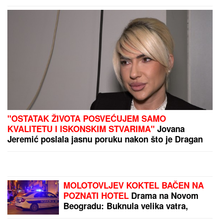
PREPORUKA ZA VAS
(FOTO) SPAKOVALI KOFERE I OTIŠLI NA
EGZOTIČNU DESTINACIJU
Ovako Anđela i Gastoz
uživaju nakon pomirenja, ona puni baterije pred
"Elitu 10"