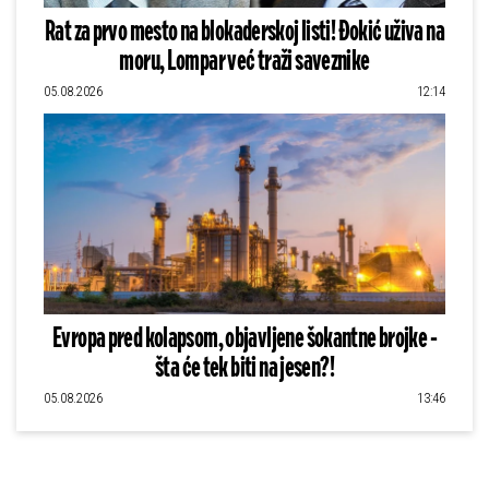
Rat za prvo mesto na blokaderskoj listi! Đokić uživa na
moru, Lompar već traži saveznike
05.08.2026
12:14
Evropa pred kolapsom, objavljene šokantne brojke -
šta će tek biti na jesen?!
05.08.2026
13:46