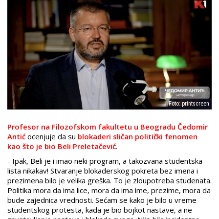
Foto: printscreen
Profesor na Filozofskom fakultetu u Beogradu Čedomir
Antić
ocenjuje da su
blokaderi sličan politički fenomen
kao što je bio Beli Preletačević
.
- Ipak, Beli je i imao neki program, a takozvana studentska
lista nikakav! Stvaranje blokaderskog pokreta bez imena i
prezimena bilo je velika greška. To je zloupotreba studenata.
Politika mora da ima lice, mora da ima ime, prezime, mora da
bude zajednica vrednosti. Sećam se kako je bilo u vreme
studentskog protesta, kada je bio bojkot nastave, a ne