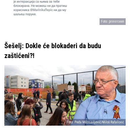
Foto: prinsrceen
Šešelj: Dokle će blokaderi da budu
zaštićeni?!
Foto: Peđa Milosavljević/Miloš Rafailović