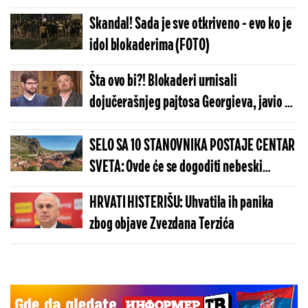
neredima - preti im i zatvorska kazna
Skandal! Sada je sve otkriveno - evo ko je
idol blokaderima (FOTO)
Šta ovo bi?! Blokaderi urnisali
dojučerašnjeg pajtosa Georgieva, javio se
i Kristal Met Dejmon, pa otkrili: "A fotelja
na RTS-u?"
SELO SA 10 STANOVNIKA POSTAJE CENTAR
SVETA: Ovde će se dogoditi nebeski
spektakl koji se čeka više od 100 godina
HRVATI HISTERIŠU: Uhvatila ih panika
zbog objave Zvezdana Terzića