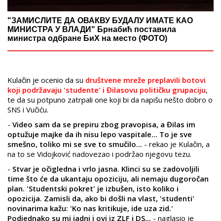
"ЗАМИСЛИТЕ ДА ОВАКВУ БУДАЛУ ИМАТЕ КАО
МИНИСТРА У ВЛАДИ" Брнабић поставила
министра одбране БиХ на место (ФОТО)
Kulačin je ocenio da su
društvene mreže preplavili botovi
koji podržavaju 'studente' i Đilasovu političku grupaciju
,
te da su potpuno zatrpali one koji bi da napišu nešto dobro o
SNS i Vučiću.
-
Video sam da se prepiru zbog pravopisa, a Đilas im
optužuje majke da ih nisu lepo vaspitale... To je sve
smešno, toliko mi se sve to smučilo...
- rekao je Kulačin, a
na to se Vidojković nadovezao i podržao njegovu tezu.
-
Stvar je očigledna i vrlo jasna. Klinci su se zadovoljili
time što će da ukantaju opoziciju, ali nemaju dugoročan
plan. 'Studentski pokret' je izbušen, isto koliko i
opozicija. Zamisli da, ako bi došli na vlast, 'studenti'
novinarima kažu: 'Ko nas kritikuje, ide uza zid.'
Podjednako su mi jadni i ovi iz ZLF i DS...
- naglasio je