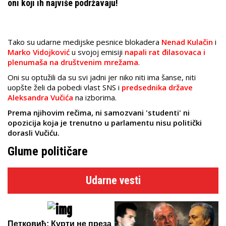
oni koji ih najviše podržavaju!
Tako su udarne medijske pesnice blokadera
Nenad Kulačin
i
Marko Vidojković
u svojoj emisiji
napali rat đilasovaca i
plenumaša na društvenim mrežama
.
Oni su optužili da su svi jadni jer niko niti ima šanse, niti
uopšte želi da pobedi vlast SNS i
predsednika države
Aleksandra Vučića
na izborima.
Prema njihovim rečima, ni samozvani 'studenti' ni
opozicija koja je trenutno u parlamentu nisu politički
dorasli Vučiću.
Glume političare
Udarne vesti
Петковић: Курти не преза