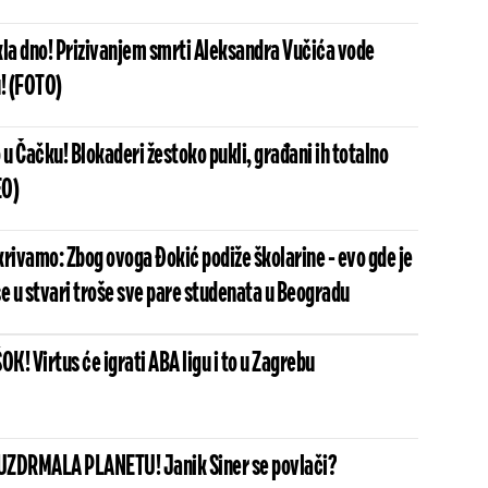
kla dno! Prizivanjem smrti Aleksandra Vučića vode
u! (FOTO)
 u Čačku! Blokaderi žestoko pukli, građani ih totalno
EO)
krivamo: Zbog ovoga Đokić podiže školarine - evo gde je
 se u stvari troše sve pare studenata u Beogradu
! Virtus će igrati ABA ligu i to u Zagrebu
UZDRMALA PLANETU! Janik Siner se povlači?