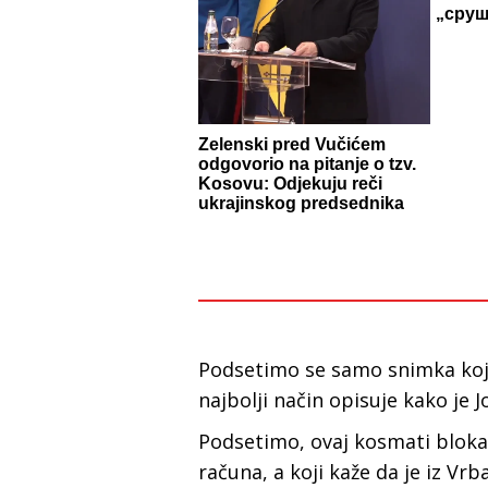
„сруш
Zelenski pred Vučićem
odgovorio na pitanje o tzv.
Kosovu: Odjekuju reči
ukrajinskog predsednika
Podsetimo se samo snimka koji 
najbolji način opisuje kako je 
Podsetimo, ovaj kosmati blokad
računa, a koji kaže da je iz Vr