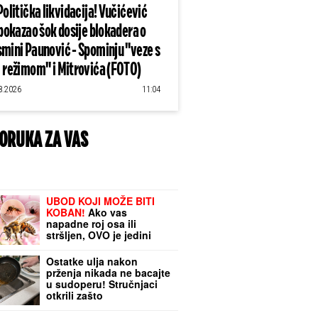
Politička likvidacija! Vučićević
pokazao šok dosije blokadera o
mini Paunović - Spominju "veze s
režimom" i Mitrovića (FOTO)
8.2026
11:04
ORUKA ZA VAS