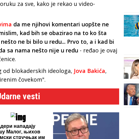
ruku za sve, kako je rekao u video-
vima
da me njihovi komentari uopšte ne
 mislim, kad bih se obazirao na to ko šta
što ne bi bilo u redu... Prvo to, a i kad bi
 da sa nama nešto nije u redu
- ređao je ovaj
čenice.
g od blokaderskih ideologa,
Jova Bakića
,
smirenim čovekom".
Udarne vesti
дери нападају
у Малог, њихов
мски стручњак им