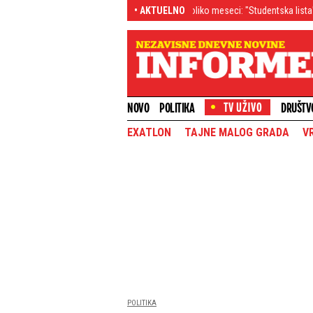
 i predsednika do veta za nekoliko meseci: "Studentska lista" se raspala pre neg
• AKTUELNO
NOVO
POLITIKA
DRUŠTV
EXATLON
TAJNE MALOG GRADA
V
POLITIKA