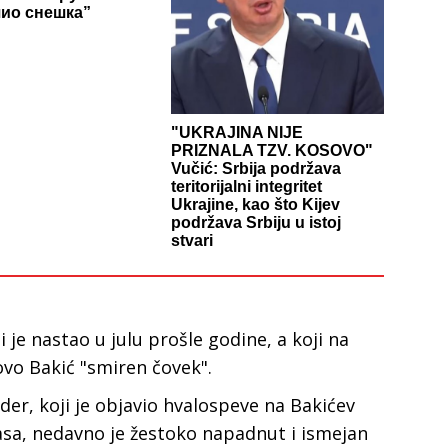
ио снешка”
"UKRAJINA NIJE
PRIZNALA TZV. KOSOVO"
Vučić: Srbija podržava
teritorijalni integritet
Ukrajine, kao što Kijev
podržava Srbiju u istoj
stvari
je nastao u julu prošle godine, a koji na
Jovo Bakić "smiren čovek".
er, koji je objavio hvalospeve na Bakićev
basa, nedavno je žestoko napadnut i ismejan