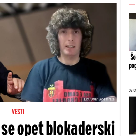
Šo
pog
08.0
EPA/Društvene mreže
VESTI
o se opet blokaderski