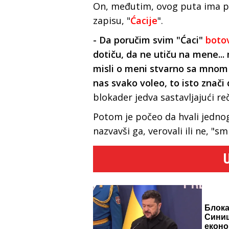
On, međutim, ovog puta ima po
zapisu, "
Ćacije
".
- Da poručim svim "Ćaci"
boto
dotiču, da ne utiču na mene...
misli o meni stvarno sa mnom ne
nas svako voleo, to isto znači
blokader jedva sastavljajući re
Potom je počeo da hvali jedno
nazvavši ga, verovali ili ne, "
Блока
Синиш
еконо