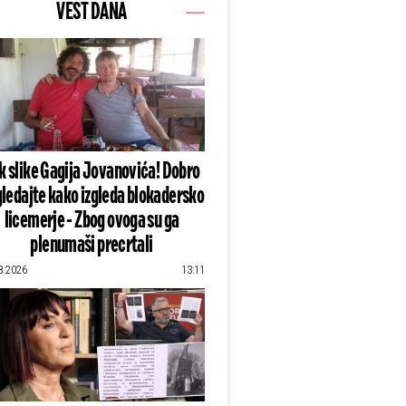
VEST DANA
k slike Gagija Jovanovića! Dobro
ledajte kako izgleda blokadersko
licemerje - Zbog ovoga su ga
plenumaši precrtali
8.2026
13:11