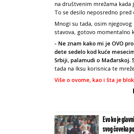
na društvenim mrežama kada je
To se desilo neposredno pred o
Mnogi su tada, osim njegovog 
stavova, gotovo momentalno kom
- Ne znam kako mi je OVO prom
dete sedelo kod kuće mesecima
Srbiji, palamudi o Mađarskoj. 5
tada na Iksu korisnica te mrež
Više o ovome, kao i šta je blo
Evo ko je glavn
svog čoveka pos