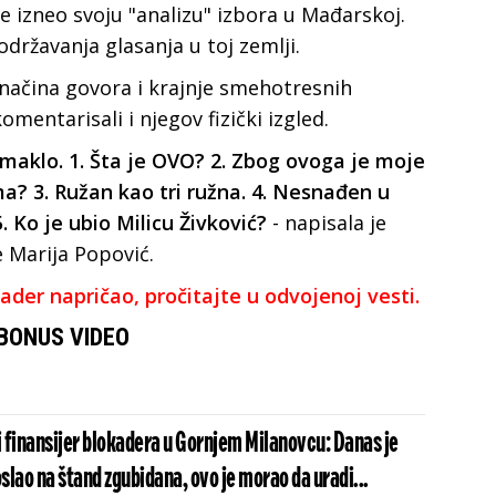
 izneo svoju "analizu" izbora u Mađarskoj.
državanja glasanja u toj zemlji.
načina govora i krajnje smehotresnih
entarisali i njegov fizički izgled.
aklo. 1. Šta je OVO? 2. Zbog ovoga je moje
? 3. Ružan kao tri ružna. 4. Nesnađen u
. Ko je ubio Milicu Živković?
- napisala je
e Marija Popović.
kader napričao, pročitajte u odvojenoj vesti.
BONUS VIDEO
i finansijer blokadera u Gornjem Milanovcu: Danas je
lao na štand zgubidana, ovo je morao da uradi...