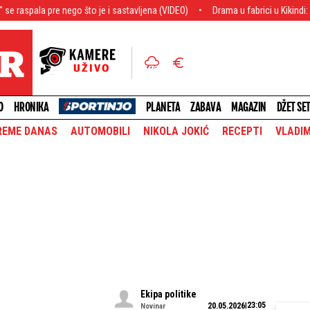
o što je i sastavljena (VIDEO)
Drama u fabrici u Kikindi: Dvojica radnika 
O
HRONIKA
PLANETA
ZABAVA
MAGAZIN
DŽET SE
REME DANAS
AUTOMOBILI
NIKOLA JOKIĆ
RECEPTI
VLADIM
Ekipa politike
23:05
20.05.2026
Novinar