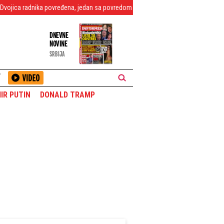
povređena, jedan sa povredom oka hitno prebačen u Novi Sad
Kao u Srbiji 19
DNEVNE
NOVINE
SRBIJA
T
IR PUTIN
DONALD TRAMP