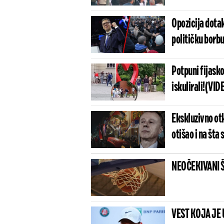
Opozicija dota
političku borb
Potpuni fijasko
iskulirali!(VID
Ekskluzivno ot
otišao i na šta
NEOČEKIVANI ŠOK
VEST KOJA JE 