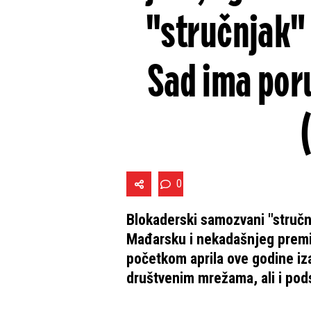
"stručnjak" 
Sad ima poru
0
Blokaderski samozvani "stručn
Mađarsku i nekadašnjeg premij
početkom aprila ove godine iza
društvenim mrežama, ali i pod