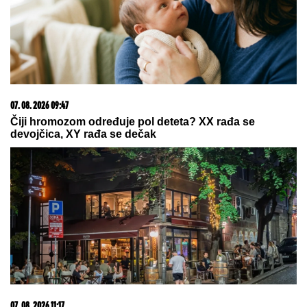
SRBIJI:
Stižu pljuskovi sa
grmljavinom u ovim delovima
zemlje, a onda kreće pakao do 39
stepeni - RHMZ upalio alarme
BATUT UPOZORAVA GRAĐANE:
Komarci mogu da
prenesu opasne bolesti, evo kako da se zaštitite
BIVŠI RIJALITI PAR PRODAJE KUĆU
U KOJU SU ULOŽILI 200.000 EVRA
Sagradili vilu na Kosmaju i pokrenuli
biznis, a sada im hitno treba novac: