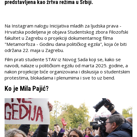
predstavljena kao žrtva režima u Srbiji.
Na Instagram nalogu Inicijativa mladih za ljudska prava -
Hrvatska podeljena je objava Studentskog zbora Filozofski
fakultet u Zagrebu o projekciji dokumentarnog filma
"Metamorfoza - Godinu dana političkog egzila"
, koja će biti
održana 22. maja u Zagrebu.
Film prati studente STAV iz Novog Sada koji se, kako se
navodi, nalaze u političkom egzilu od marta 2025. godine, a
nakon projekcije biće organizovana i diskusija o studentskim
protestima, blokadama i plenumima i sve to uz bend.
Ko je Mila Pajić?