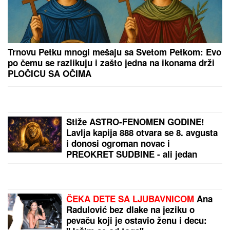
"Mislila sam da je samo izašla da se igra": Oglasila
se majka male Andree, od utorka niko ne zna gde je!
BORA SANTANA IMA OZBILJAN BIZNIS ZA KOJI SE
MALO ZNA
Pored rijalitija i voditeljstva novac mu