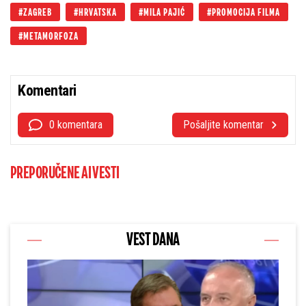
ZAGREB
HRVATSKA
MILA PAJIĆ
PROMOCIJA FILMA
METAMORFOZA
Komentari
0 komentara
Pošaljite komentar
PREPORUČENE AI VESTI
VEST DANA