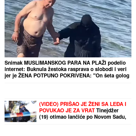
(VIDEO) NEVEROVATAN
SNIMAK
Usred operacije
udario jak zemljotres:
Pogledajte KAKO SU
REAGOVALI japanski
hirurzi
ISPALIO 26 METAKA U
ŠKOLI!
Isplivali PRVI
SNIMCI krvavog masakra
- deca ležala na podu