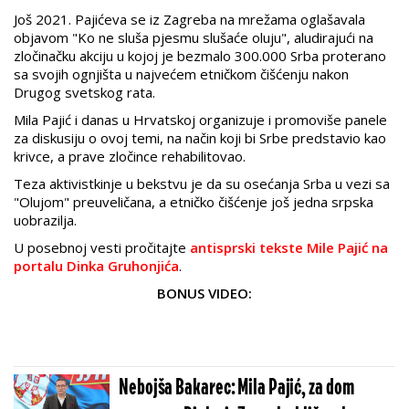
Još 2021. Pajićeva se iz Zagreba na mrežama oglašavala
objavom "Ko ne sluša pjesmu slušaće oluju", aludirajući na
zločinačku akciju u kojoj je bezmalo 300.000 Srba proterano
sa svojih ognjišta u najvećem etničkom čišćenju nakon
Drugog svetskog rata.
Mila Pajić i danas u Hrvatskoj organizuje i promoviše panele
za diskusiju o ovoj temi, na način koji bi Srbe predstavio kao
krivce, a prave zločince rehabilitovao.
Teza aktivistkinje u bekstvu je da su osećanja Srba u vezi sa
"Olujom" preuveličana, a etničko čišćenje još jedna srpska
uobrazilja.
U posebnoj vesti pročitajte
antisprski tekste Mile Pajić na
portalu Dinka Gruhonjića
.
BONUS VIDEO:
Nebojša Bakarec: Mila Pajić, za dom