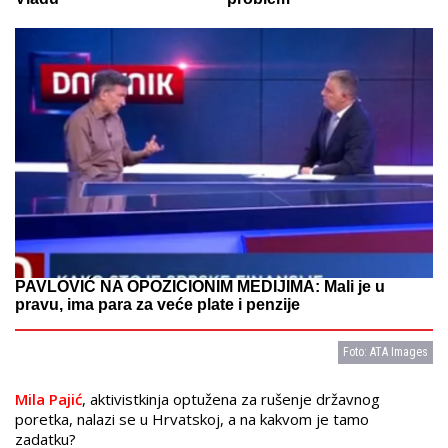
PAVLOVIĆ NA OPOZICIONIM MEDIJIMA: Mali je u
pravu, ima para za veće plate i penzije
Foto: ATA Images
Mila Pajić
, aktivistkinja optužena za rušenje državnog
poretka, nalazi se u Hrvatskoj, a na kakvom je tamo
zadatku?