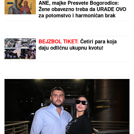
Stiže ASTRO-FENOMEN GODINE!
Lavlja kapija 888 otvara se 8. avgusta
i donosi ogroman novac i
PREOKRET SUDBINE - ali jedan
RITUAL morate da uradite za uspeh
ČEKA DETE SA LJUBAVNICOM
Ana
Radulović bez dlake na jeziku o
pevaču koji je ostavio ženu i decu:
"Ježim se od toga"