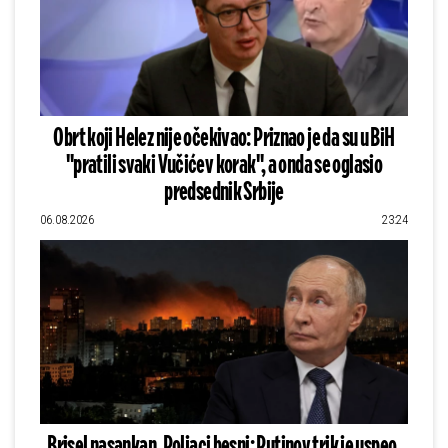
Obrt koji Helez nije očekivao: Priznao je da su u BiH
"pratili svaki Vučićev korak", a onda se oglasio
predsednik Srbije
06.08.2026
23:24
Brisel nasankan, Poljaci besni: Putinov trik je uspeo,