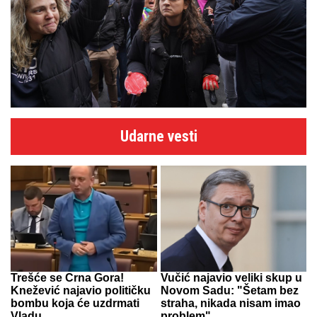
Udarne vesti
Trešće se Crna Gora!
Vučić najavio veliki skup u
Knežević najavio političku
Novom Sadu: "Šetam bez
bombu koja će uzdrmati
straha, nikada nisam imao
Vladu
problem"