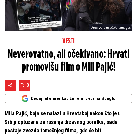
Društvene mreže/ataimages
VESTI
Neverovatno, ali očekivano: Hrvati
promovišu film o Mili Pajić!
0
Dodaj Informer kao željeni izvor na Googlu
Mila Pajić, koja se nalazi u Hrvatskoj nakon što je u
Srbiji optužena za rušenje državnog poretka, sada
postaje zvezda tamošnjeg filma, gde će biti