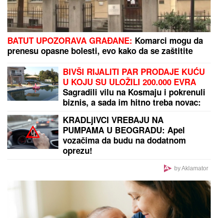
MAJA SE OGLASILA NAKON SKANDALA SA
ASMINOM I GABI:
"Sve poruke je obrisao, ali sam
saznala istinu"
EVO KOLIKO GODIŠNJE ZARAĐUJE
DRAGAN STANKOVIĆ
Milioni su u
pitanju, a Jovana Jeremić tvrdi: "U
dugovima je"
VREMENSKI ROLERKOSTER U