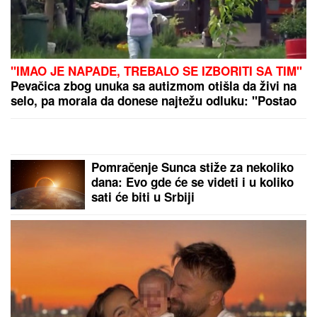
"MOŽDA JE ON SERIJSKI UBICA"
Žarko Popović za
Blic TV o misteriji ubistva lepe Ruskinje u
Beogradu: "Treba proveriti da nije još negde u Srbiji
napravio neko ZLO"
Iran sprema zakon koji bi
neprijateljskim brodovima zabranio
prolaz kroz Ormuz
HOROR NA NOVOM BEOGRADU:
Prebio majku (82) do smrti, pa hteo