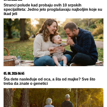
"To je razlog prodaje"
KRADLjIVCI VREBAJU NA
PUMPAMA U BEOGRADU: Apel
vozačima da budu na dodatnom
oprezu!
by Aklamator
07. 08. 2026 09:47
Čiji hromozom određuje pol deteta? XX rađa se
devojčica, XY rađa se dečak