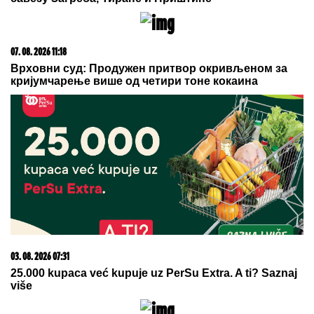
07. 08. 2026 11:05
Slupao se, pozvao Uber, a onda ostao u šoku: Ono što
je vozač uradio dirnulo je milione!