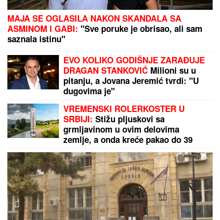
SRPSKOM REPREZENTATIVCU DEMOLIRAN AUTO
Saša Lukić bio u inostranstvu kada su mu polupana
stakla na skupocenom "bentliju"
Danas je praznik USPENJA SVETE
ANE, majke Presvete Bogorodice:
Žene obavezno treba da URADE OVO
za potomstvo i harmoničan brak
BEJZBOL TIKET:
Četiri para koja
daju odličnu ukupnu kvotu!