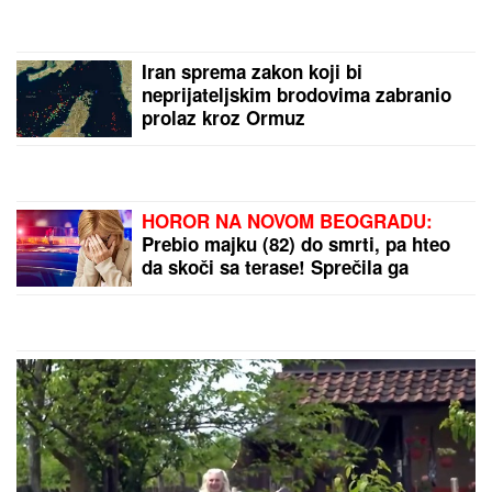
internet: Buknula žestoka rasprava o slobodi i veri
jer je ŽENA POTPUNO POKRIVENA: "On šeta golog
stomaka, dok ona ne može da diše"
(VIDEO) PRIŠAO JE ŽENI SA LEĐA I
POVUKAO JE ZA VRAT
Tinejdžer
(19) otimao lančiće po Novom Sadu,
a onda je usledio ŠOK
SRPSKOM REPREZENTATIVCU
DEMOLIRAN AUTO
Saša Lukić bio u
inostranstvu kada su mu polupana
stakla na skupocenom "bentliju"