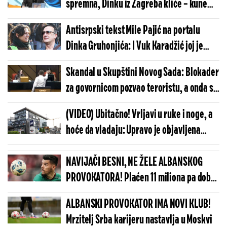
spremna, Dinku iz Zagreba kliče – kunem
ti se ustaški poglavniče!
Antisrpski tekst Mile Pajić na portalu
Dinka Gruhonjića: I Vuk Karadžić joj je
genocidan
Skandal u Skupštini Novog Sada: Blokader
za govornicom pozvao teroristu, a onda se
okrenuo ka Dini Vučinić...
(VIDEO) Ubitačno! Vrljavi u ruke i noge, a
hoće da vladaju: Upravo je objavljena
brutalna analiza o tajkunskim medijima
NAVIJAČI BESNI, NE ŽELE ALBANSKOG
PROVOKATORA! Plaćen 11 miliona pa dobio
brutalnu poruku
ALBANSKI PROVOKATOR IMA NOVI KLUB!
Mrzitelj Srba karijeru nastavlja u Moskvi