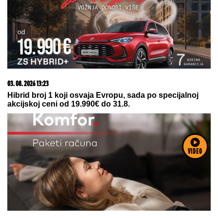
03. 08. 2026 07:31
25.000 kupaca već kupuje uz PerSu Extra. A ti? Saznaj
više
06. 08. 2026 13:34
Вучевић: Ђилас је свестан да је пред политичким
бродоломом
VIDEO