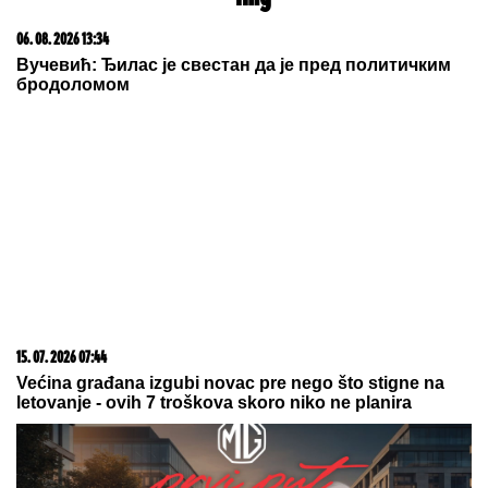
20. 07. 2026 08:04
REGISTRUJ SE UZ PROMO KOD CASINO Preuzmi
1500 BESPLATNIH SPINOVA
07. 08. 2026 09:14
Сазнања „Политике”: Црна Гора следећа у војном
савезу Загреба, Тиране и Приштине
07. 08. 2026 11:18
Врховни суд: Продужен притвор окривљеном за
кријумчарење више од четири тоне кокаина