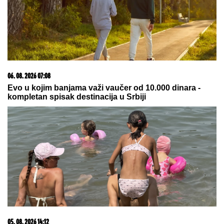
07. 08. 2026 11:17
Stranci polude kad probaju ovih 10 srpskih
specijaliteta: Jedno jelo proglašavaju najboljim koje su
ikad jeli