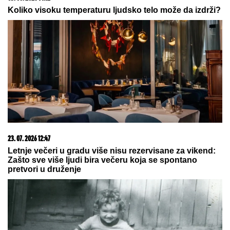
05. 08. 2026 06:45
Šta dete nasleđuje od oca, a šta od majke? Sve što
treba da znate o genetici
06. 08. 2026 07:08
Evo u kojim banjama važi vaučer od 10.000 dinara -
kompletan spisak destinacija u Srbiji