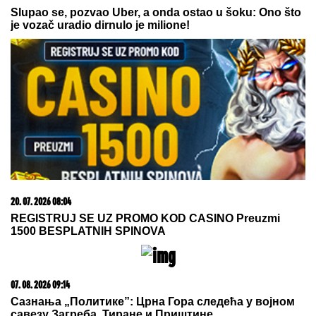
23. 07. 2026 12:47
Letnje večeri u gradu više nisu rezervisane za vikend:
Zašto sve više ljudi bira večeru koja se spontano
pretvori u druženje
06. 08. 2026 09:39
Marija (3) se igrala u dvorištu i samo je nestala: Posle
42 godine otac je pronašao, zanemeo je kada je saznao
gde je bila