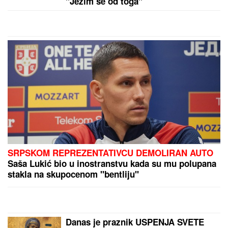
kaplje i od ovog posla: "Ljudi mi dolaze
svakodnevno"
by Aklamator
PREPORUKA ZA VAS
Trnovu Petku mnogi mešaju sa Svetom Petkom: Evo
po čemu se razlikuju i zašto jedna na ikonama drži
PLOČICU SA OČIMA