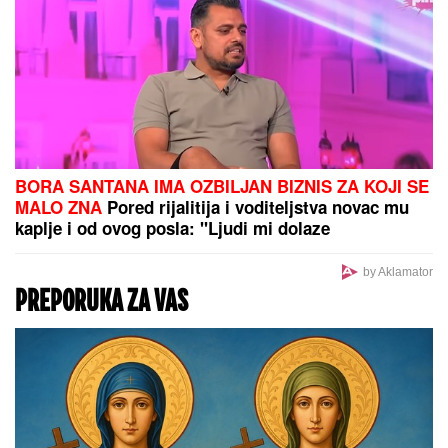
Pomračenje Sunca stiže za nekoliko
dana: Evo gde će se videti i u koliko
sati će biti u Srbiji
Brat i snajka Teodore Džehverović pazarili luks stan
u Dubaiju: "Plan nam je bio potpuno drugačiji, ali..."