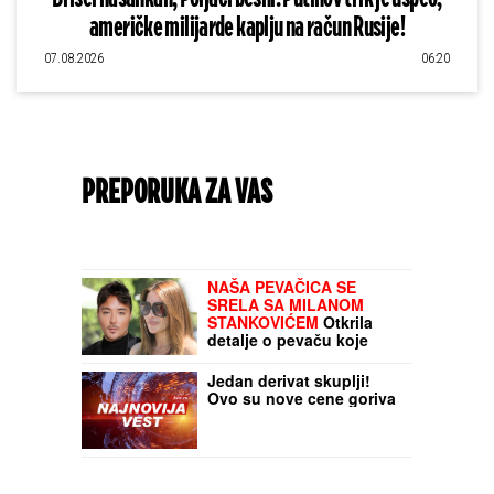
američke milijarde kaplju na račun Rusije!
07.08.2026
06:20
PREPORUKA ZA VAS