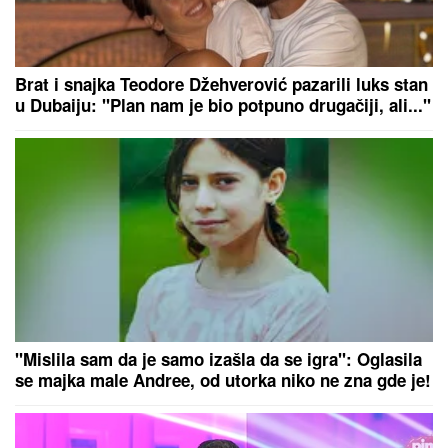
da skoči sa terase! Sprečila ga
policija
"IMAO JE NAPADE, TREBALO SE IZBORITI SA TIM"
Pevačica zbog unuka sa autizmom otišla da živi na
selo, pa morala da donese najtežu odluku: "Postao
je agresivan"