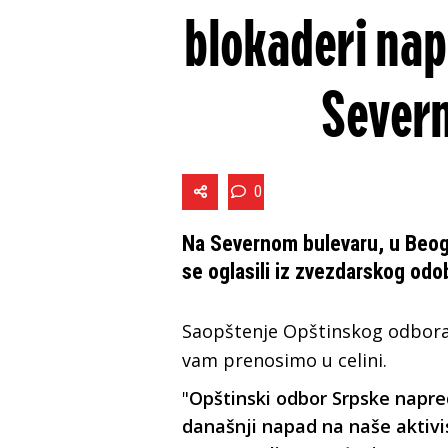
blokaderi nap
Sever
0
Na Severnom bulevaru, u Beog
se oglasili iz zvezdarskog od
Saopštenje O
pštinskog
odbora
vam prenosimo u celini.
"
Opštinski odbor Srpske napre
današnji napad na naše aktivi