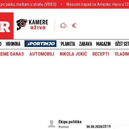
ni u strahu (VIDEO)
Masovni napad na Ameriku: Haos u 12 država, Iranci kre
O
HRONIKA
PLANETA
ZABAVA
MAGAZIN
DŽET SE
REME DANAS
AUTOMOBILI
NIKOLA JOKIĆ
RECEPTI
VLADIM
Ekipa politike
22:10
06.06.2026
Novinar