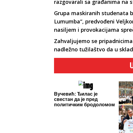
razgovarali sa građanima na s
Grupa maskiranih studenata b
Lumumba“, predvođeni Veljkom
nasiljem i provokacijama spreči
Zahvaljujemo se pripadnicima p
nadležno tužilaštvo da u skla
Вучевић: Ђилас је
свестан да је пред
политичким бродоломом