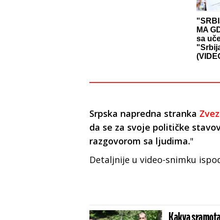
"SRBI
MA GD
sa uč
"Srbij
(VIDE
Srpska napredna stranka
Zve
da se za svoje političke stavov
razgovorom sa ljudima.
"
Detaljnije u video-snimku ispo
Kakva sramota n