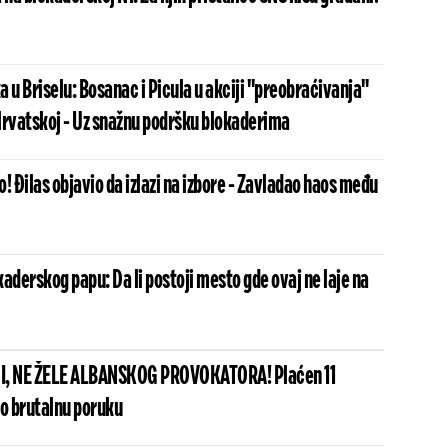
 u Briselu: Bosanac i Picula u akciji "preobraćivanja"
Hrvatskoj - Uz snažnu podršku blokaderima
! Đilas objavio da izlazi na izbore - Zavladao haos među
aderskog papu: Da li postoji mesto gde ovaj ne laje na
I, NE ŽELE ALBANSKOG PROVOKATORA! Plaćen 11
io brutalnu poruku