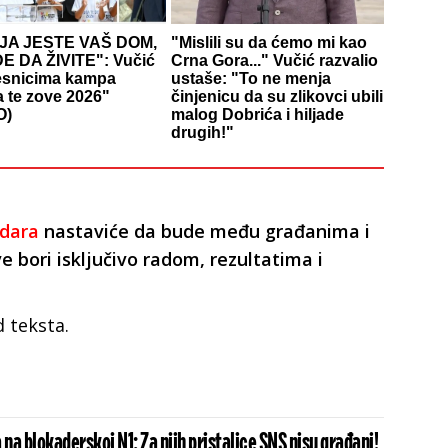
JA JESTE VAŠ DOM,
"Mislili su da ćemo mi kao
E DA ŽIVITE": Vučić
Crna Gora..." Vučić razvalio
esnicima kampa
ustaše: "To ne menja
a te zove 2026"
činjenicu da su zlikovci ubili
O)
malog Dobrića i hiljade
drugih!"
zdara
nastaviće da bude među građanima i
e bori isključivo radom, rezultatima i
d teksta.
a blokaderskoj N1: Za njih pristalice SNS nisu građani!