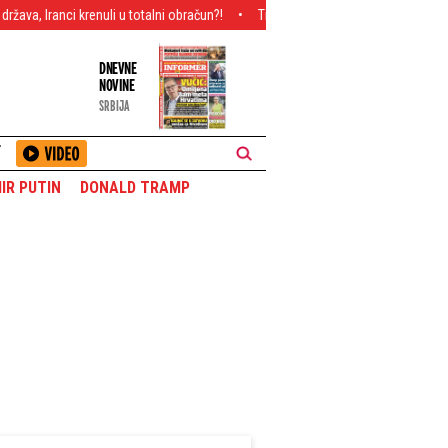
nuli u totalni obračun?!
Tinejdžer (19) sejao strah po Novom Sadu: Čeka
DNEVNE
NOVINE
SRBIJA
T
IR PUTIN
DONALD TRAMP