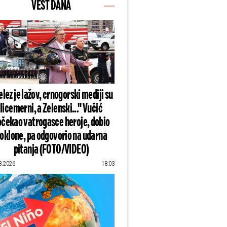
VEST DANA
lez je lažov, crnogorski mediji su
licemerni, a Zelenski..." Vučić
čekao vatrogasce heroje, dobio
oklone, pa odgovorio na udarna
pitanja (FOTO/VIDEO)
8.2026
18:03