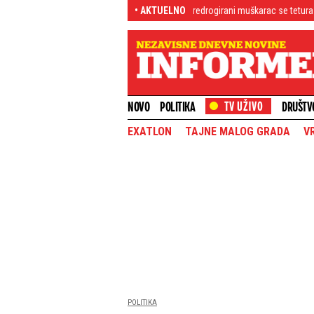
"Zombi droga" stigla do Srbije? Predrogirani muškarac se tetura po parku, mešta
• AKTUELNO
NOVO
POLITIKA
DRUŠTV
EXATLON
TAJNE MALOG GRADA
V
POLITIKA