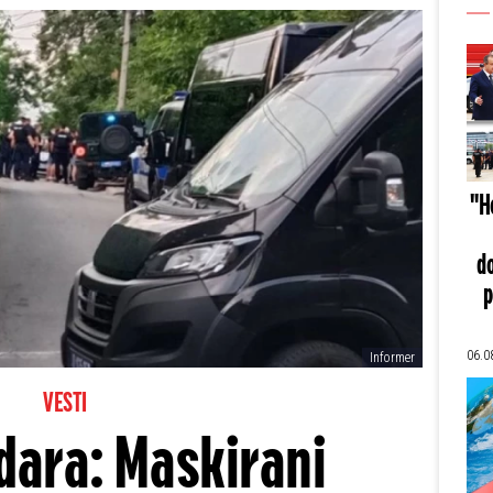
"He
do
p
06.0
Informer
VESTI
dara: Maskirani