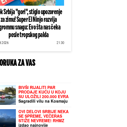
k Srbija "gori", stiglo upozorenje
za zimu! Super El Ninjo razvija
gromnu snagu: Evo šta nas čeka
posle tropskog pakla
8.2026
21:30
ORUKA ZA VAS
BIVŠI RIJALITI PAR
PRODAJE KUĆU U KOJU
SU ULOŽILI 200.000 EVRA
Sagradili vilu na Kosmaju
i pokrenuli biznis, a sada
im hitno treba novac: "To
OVI DELOVI SRBIJE NEKA
je razlog prodaje"
SE SPREME, VEČERAS
STIŽE NEVREME! RHMZ
izdao najnovije