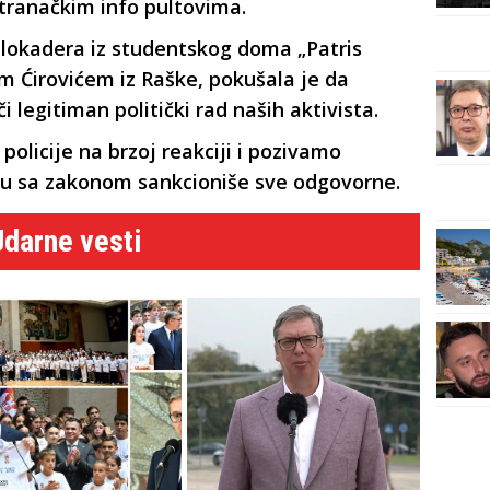
tranačkim info pultovima.
lokadera iz studentskog doma „Patris
 Ćirovićem iz Raške, pokušala je da
 legitiman politički rad naših aktivista.
olicije na brzoj reakciji i pozivamo
du sa zakonom sankcioniše sve odgovorne.
Udarne vesti