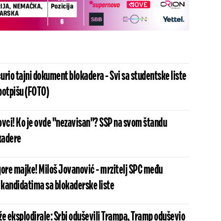
rio tajni dokument blokadera - Svi sa studentske liste
potpišu (FOTO)
sovci! Ko je ovde "nezavisan"? SSP na svom štandu
kadere
 gore majke! Miloš Jovanović - mrzitelj SPC među
kandidatima sa blokaderske liste
že eksplodirale: Srbi oduševili Trampa, Tramp oduševio