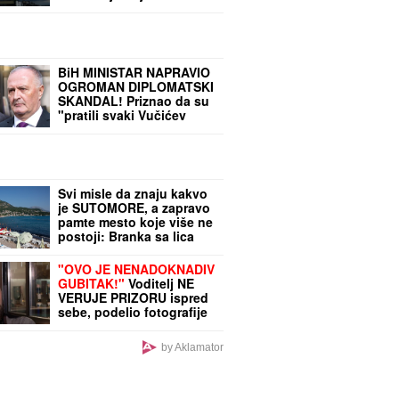
upozorenje: Pljuštaće,
gromovi će da TUTNJE, a
duvaće OLUJNI vetar
BiH MINISTAR NAPRAVIO
OGROMAN DIPLOMATSKI
SKANDAL! Priznao da su
"pratili svaki Vučićev
pokret" tokom posete
Bugojnu, niže pretnje
Svi misle da znaju kakvo
je SUTOMORE, a zapravo
pamte mesto koje više ne
postoji: Branka sa lica
mesta otkriva zašto ga
danas vredi posetiti
"OVO JE NENADOKNADIV
GUBITAK!"
Voditelj NE
VERUJE PRIZORU ispred
sebe, podelio fotografije
sa lica mesta, ljudi oko
njega u panici! (FOTO)
by Aklamator