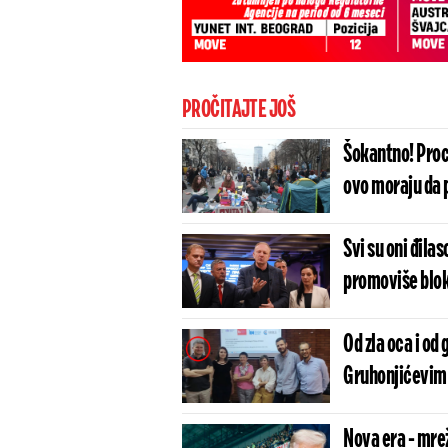
PROČITAJTE JOŠ
Šokantno! Procu
ovo moraju da 
Svi su oni đila
promoviše blo
Od zla oca i od
Gruhonjićevim 
Nova era - mre