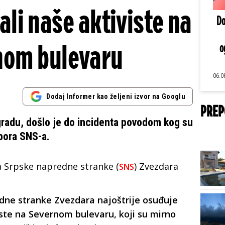
ali naše aktiviste na
Do
nom bulevaru
o
06.0
Dodaj Informer kao željeni izvor na Googlu
PREP
radu, došlo je do incidenta povodom kog su
obora SNS-a.
 Srpske napredne stranke (
) Zvezdara
SNS
dne stranke Zvezdara najoštrije osuđuje
ste na Severnom bulevaru, koji su mirno