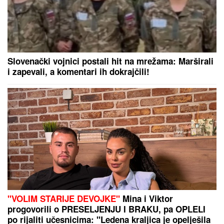
Slovenački vojnici postali hit na mrežama: Marširali
i zapevali, a komentari ih dokrajčili!
"VOLIM STARIJE DEVOJKE"
Mina i Viktor
progovorili o PRESELJENJU I BRAKU, pa OPLELI
po rijaliti učesnicima: "Ledena kraljica je opelješila