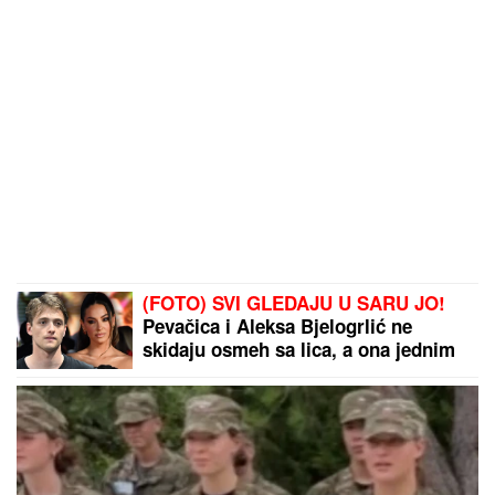
(FOTO) SVI GLEDAJU U SARU JO!
Pevačica i Aleksa Bjelogrlić ne
skidaju osmeh sa lica, a ona jednim
potezom OČARALA SVE