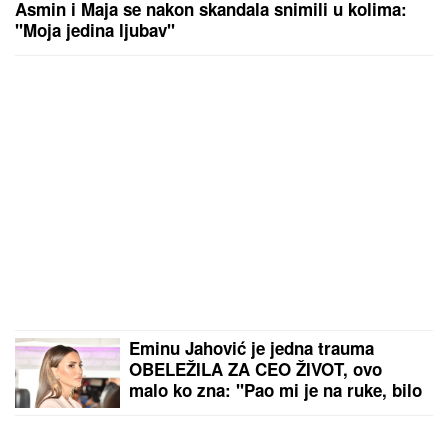
Asmin i Maja se nakon skandala snimili u kolima:
"Moja jedina ljubav"
Eminu Jahović je jedna trauma
OBELEŽILA ZA CEO ŽIVOT, ovo
malo ko zna: "Pao mi je na ruke, bilo
mi je strašno teško"