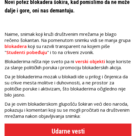
Novi potez blokadera šokira, kad pomislimo da ne može
dalje i gore, oni nas demantuju.
Naime, snimak koji kruži društvenim mrežama je blago
rečeno šokantan. Na pomenutom snimku vidi se manja grupa
blokadera
koji su razvili transparent na kojem piše
"
Studenti pobeđuju
" i to na crkveni zvonik.
Blokaderima ništa nije sveto pa ni
verski objekti
koje koriste
za slanje političkih poruka i promociju blokaderskih akcija.
Da je blokaderima mozak u blokadi ide u prilog i činjenica da
su crkve mesta molitve i duhovnosti, a ne prostor za
političke poruke i aktivizam, što blokaderima očigledno nije
bilo jasno.
Da je ovim blokaderskom glupošću šokiran veći deo naroda,
pokazuju i komentari koji su se mogli pročitati na društvenim
mrežama nakon objavljivanja snimka:
Udarne vesti