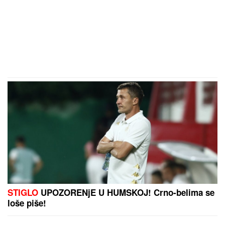
STIGLO
UPOZORENjE U HUMSKOJ! Crno-belima se
loše piše!