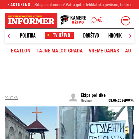
Srbija u plamenu! Vatra guta Deliblatsku peščaru, helikopteri ne staju, spasioci
• AKTUELNO
NOVO
POLITIKA
DRUŠTVO
HRONIKA
EXATLON
TAJNE MALOG GRADA
VREME DANAS
AUTOM
Ekipa politike
POLITIKA
08:43
08.06.2026
Novinar