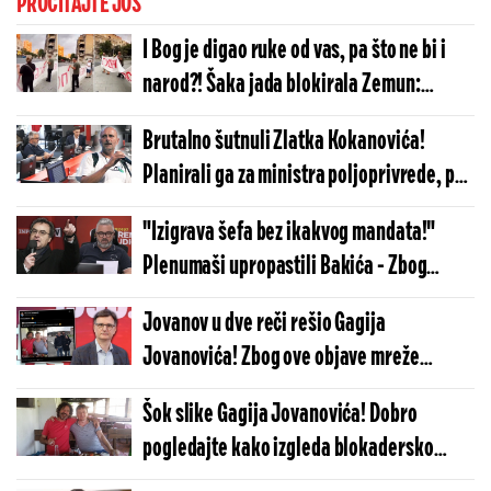
PROČITAJTE JOŠ
I Bog je digao ruke od vas, pa što ne bi i
narod?! Šaka jada blokirala Zemun:
Razvili smešan transparent, pa se
Brutalno šutnuli Zlatka Kokanovića!
obrukali za sve pare (VIDEO)
Planirali ga za ministra poljoprivrede, pa
ga ekspresno vetirali zbog žute knjižice
"Izigrava šefa bez ikakvog mandata!"
(FOTO/VIDEO)
Plenumaši upropastili Bakića - Zbog
ovoga su ga šutnuli sa liste (FOTO/VIDEO)
Jovanov u dve reči rešio Gagija
Jovanovića! Zbog ove objave mreže
"gore" - Ovo je hit (FOTO)
Šok slike Gagija Jovanovića! Dobro
pogledajte kako izgleda blokadersko
licemerje - Zbog ovoga su ga plenumaši