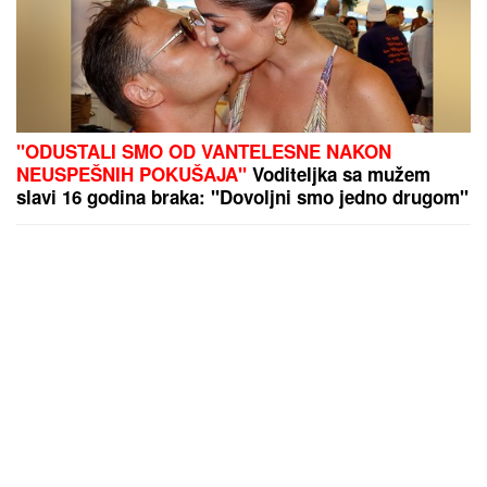
"ODUSTALI SMO OD VANTELESNE NAKON
NEUSPEŠNIH POKUŠAJA"
Voditeljka sa mužem
slavi 16 godina braka: "Dovoljni smo jedno drugom"