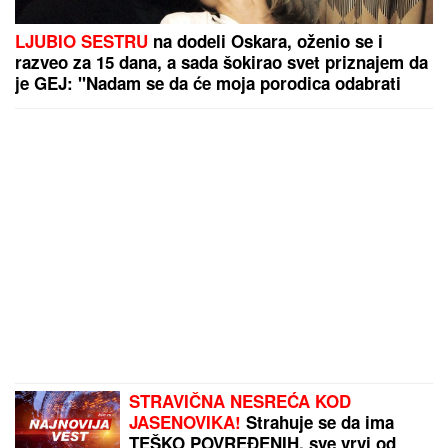
LJUBIO SESTRU
na dodeli Oskara, oženio se i
razveo za 15 dana, a sada šokirao svet priznajem da
je GEJ: "Nadam se da će moja porodica odabrati
razumevanje umesto osude"
STRAVIČNA NESREĆA KOD
JASENOVIKA!
Strahuje se da ima
TEŠKO POVREĐENIH, sve vrvi od