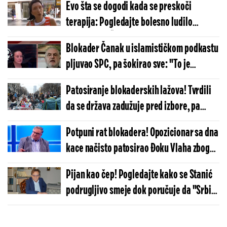
Evo šta se dogodi kada se preskoči
precrtali
terapija: Pogledajte bolesno ludilo
blokadera - Šetaju gradom, spopadaju
Blokader Čanak u islamističkom podkastu
narod i vrište: "Ti si Vučićev klon!"
pljuvao SPC, pa šokirao sve: "To je
(VIDEO)
zločinačka organizacija, a Porfirije je...
Patosiranje blokaderskih lažova! Tvrdili
(VIDEO)
da se država zadužuje pred izbore, pa
dobili hladan tuš (VIDEO)
Potpuni rat blokadera! Opozicionar sa dna
kace načisto patosirao Đoku Vlaha zbog
lažnog istraživanja, tvrdi da radi za vlast
Pijan kao čep! Pogledajte kako se Stanić
podrugljivo smeje dok poručuje da "Srbi
mogu i da nestanu" (FOTO/VIDEO)