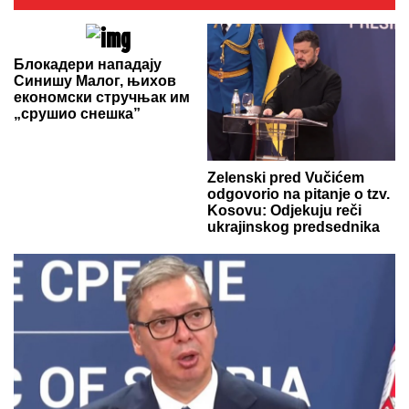
Блокадери нападају
Синишу Малог, њихов
економски стручњак им
„срушио снешка”
Zelenski pred Vučićem
odgovorio na pitanje o tzv.
Kosovu: Odjekuju reči
ukrajinskog predsednika