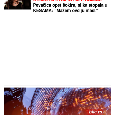
Pevačica opet šokira, slika stopala u
KESAMA: "Mažem ovčiju mast"