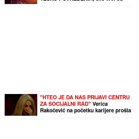
policije i Hitne pomoći (FOTO)
"HTEO JE DA NAS PRIJAVI CENTRU
ZA SOCIJALNI RAD"
Verica
Rakočević na početku karijere prošla
kroz pakao, ove reč i danas joj
odzvanjaju u ušima: "Oduzeće vam
decu"