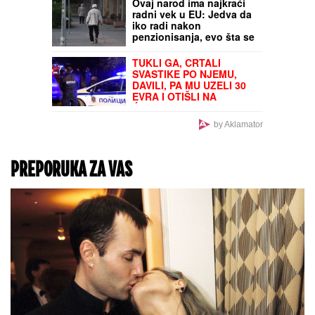
Ovaj narod ima najkraći
radni vek u EU: Jedva da
iko radi nakon
penzionisanja, evo šta se
krije iza rane penzije
TUKLI GA, CRTALI
SVASTIKE PO NJEMU,
DAVILI, PA MU UZELI 30
EVRA I OTIŠLI NA
ĆEVAPE!
Cela Bugarska
na nogama zbog ubistva
by Aklamator
čoveka - PRESUDILO MU
PETORO MALOLETNIKA,
UVUKLI GA U JEZIVU
ZAMKU!
PREPORUKA ZA VAS