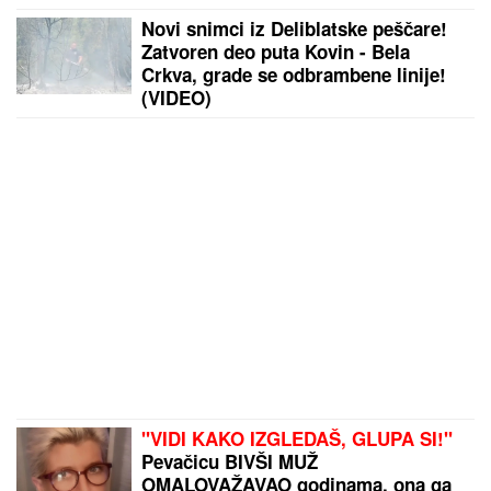
Novi snimci iz Deliblatske peščare!
Zatvoren deo puta Kovin - Bela
Crkva, grade se odbrambene linije!
(VIDEO)
"VIDI KAKO IZGLEDAŠ, GLUPA SI!"
Pevačicu BIVŠI MUŽ
OMALOVAŽAVAO godinama, ona ga