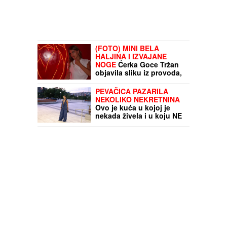
(FOTO) MINI BELA
HALJINA I IZVAJANE
NOGE
Ćerka Goce Tržan
objavila sliku iz provoda,
mreže se usijale
PEVAČICA PAZARILA
NEKOLIKO NEKRETNINA
Ovo je kuća u kojoj je
nekada živela i u koju NE
VOLI DA DOLAZI: "Rekla
mi je da je prodam"