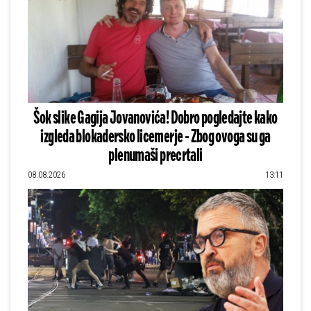
Šok slike Gagija Jovanovića! Dobro pogledajte kako
izgleda blokadersko licemerje - Zbog ovoga su ga
plenumaši precrtali
08.08.2026
13:11