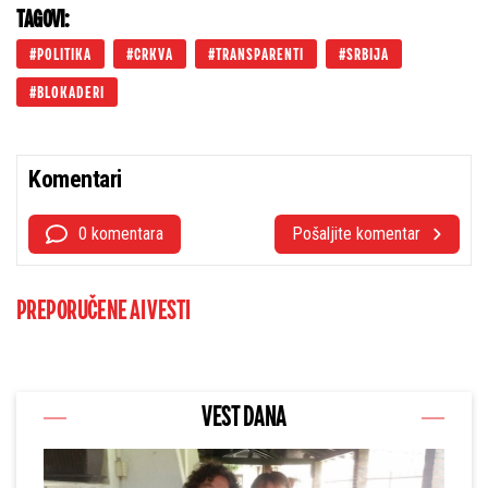
TAGOVI:
POLITIKA
CRKVA
TRANSPARENTI
SRBIJA
BLOKADERI
Komentari
0 komentara
Pošaljite komentar
PREPORUČENE AI VESTI
VEST DANA