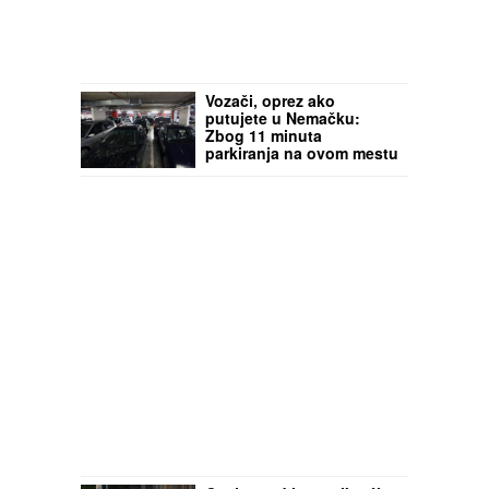
Vozači, oprez ako
putujete u Nemačku:
Zbog 11 minuta
parkiranja na ovom mestu
- kazna od gotovo 173
evra