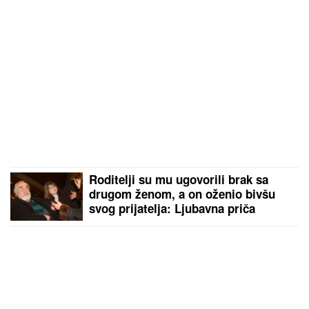
Roditelji su mu ugovorili brak sa
drugom ženom, a on oženio bivšu
svog prijatelja: Ljubavna priča
slavnog para je jedna od najlepših, a
malo ko zna detalje