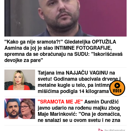
"Kako ga nije sramota?!" Gledateljka OPTUŽILA
Asmina da joj je slao INTIMNE FOTOGRAFIJE,
spremna da se obračunaju na SUDU: "Iskorišćavaš
devojke za pare"
Tatjana ima NAJJAČU VAGINU na
svetu! Godinama ubacivala drvene i
metalne kugle u telo, pa intimnim
mišićima podigla 14 kilograma i
VIDEO
postala globalno poznata
"SRAMOTA ME JE"
Asmin Durdžić
javno udario na rođenu majku zbog
Maje Marinković: "Ona je domaćica,
ne snalazi se u ovom svetu i ne zna
da prestane"
by Aklamator