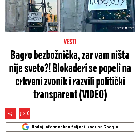
Društvene mreže
VESTI
Bagro bezbožnička, zar vam ništa
nije sveto?! Blokaderi se popeli na
crkveni zvonik i razvili politički
transparent (VIDEO)
0
Dodaj Informer kao željeni izvor na Googlu