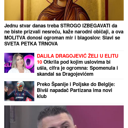
Jednu stvar danas treba STROGO IZBEGAVATI da
ne biste prizvali nesreću, kaže narodni običaji, a ova
MOLITVA donosi ogroman mir i blagoslov: Slavi se
SVETA PETKA TRNOVA
DALILA DRAGOJEVIĆ ŽELI U ELITU
10
Otkrila pod kojim uslovima bi
ušla, cifra je ogromna: Spomenula i
skandal sa Dragojevićem
Preko Španije i Poljske do Belgije:
Bivši napadač Partizana ima novi
klub