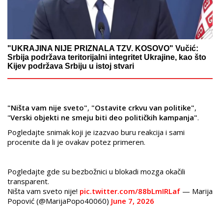
"UKRAJINA NIJE PRIZNALA TZV. KOSOVO" Vučić:
Srbija podržava teritorijalni integritet Ukrajine, kao što
Kijev podržava Srbiju u istoj stvari
"Ništa vam nije sveto"
,
"Ostavite crkvu van politike"
,
"
Verski objekti ne smeju biti deo političkih kampanja"
.
Pogledajte snimak koji je izazvao buru reakcija i sami
procenite da li je ovakav potez primeren.
Pogledajte gde su bezbožnici u blokadi mozga okačili
transparent.
Ništa vam sveto nije!
pic.twitter.com/88bLmIRLaf
— Marija
Popović (@MarijaPopo40060)
June 7, 2026