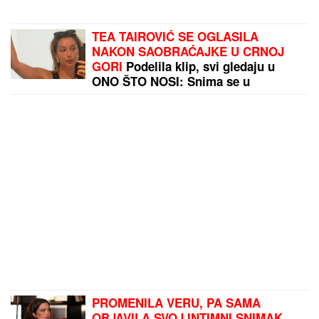
TEA TAIROVIĆ SE OGLASILA
NAKON SAOBRAĆAJKE U CRNOJ
GORI
Podelila klip, svi gledaju u
ONO ŠTO NOSI: Snima se u
ogledalu, dlaka sa glave joj ne fali
PROMENILA VERU, PA SAMA
OBJAVILA SVOJ INTIMNI SNIMAK