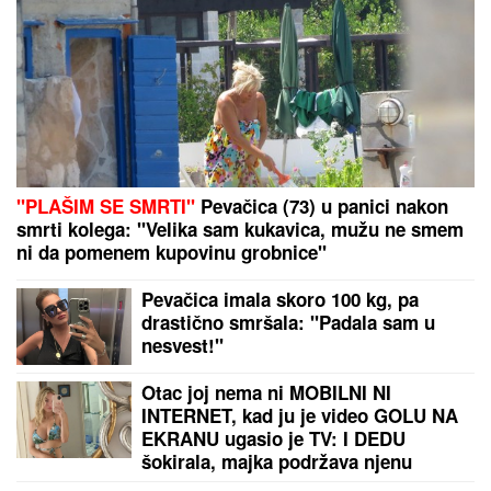
"PLAŠIM SE SMRTI"
Pevačica (73) u panici nakon
smrti kolega: "Velika sam kukavica, mužu ne smem
ni da pomenem kupovinu grobnice"
Pevačica imala skoro 100 kg, pa
drastično smršala: "Padala sam u
nesvest!"
Otac joj nema ni MOBILNI NI
INTERNET, kad ju je video GOLU NA
EKRANU ugasio je TV: I DEDU
šokirala, majka podržava njenu
karijeru! Ovo je "obična" porodica