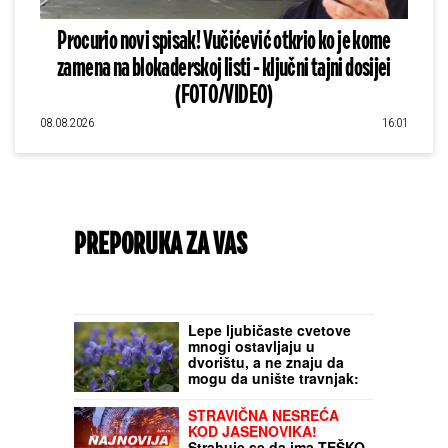
Procurio novi spisak! Vučićević otkrio ko je kome
zamena na blokaderskoj listi - ključni tajni dosijei
(FOTO/VIDEO)
08.08.2026
16:01
PREPORUKA ZA VAS
Lepe ljubičaste cvetove
mnogi ostavljaju u
dvorištu, a ne znaju da
mogu da unište travnjak:
Otporni su na većinu
preparata, evo kako da ih
STRAVIČNA NESREĆA
se rešite
KOD JASENOVIKA!
Strahuje se da ima TEŠKO