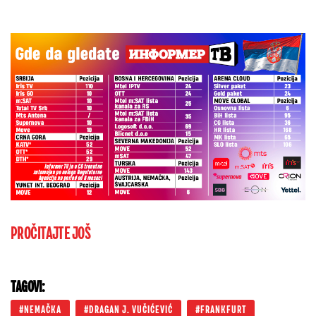
PROČITAJTE JOŠ
TAGOVI:
NEMAČKA
DRAGAN J. VUČIĆEVIĆ
FRANKFURT