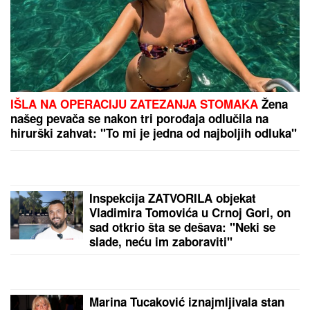
IŠLA NA OPERACIJU ZATEZANJA STOMAKA
Žena
našeg pevača se nakon tri porođaja odlučila na
hirurški zahvat: "To mi je jedna od najboljih odluka"
Inspekcija ZATVORILA objekat
Vladimira Tomovića u Crnoj Gori, on
sad otkrio šta se dešava: "Neki se
slade, neću im zaboraviti"
Marina Tucaković iznajmljivala stan