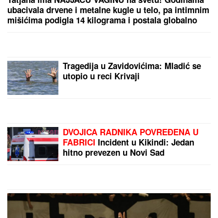
ubacivala drvene i metalne kugle u telo, pa intimnim
mišićima podigla 14 kilograma i postala globalno
poznata
Tragedija u Zavidovićima: Mladić se
utopio u reci Krivaji
DVOJICA RADNIKA POVREĐENA U
FABRICI
Incident u Kikindi: Jedan
hitno prevezen u Novi Sad