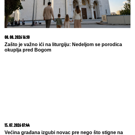
08. 08. 2026 16:10
Zašto je važno ići na liturgiju: Nedeljom se porodica
okuplja pred Bogom
15. 07. 2026 07:44
Većina građana izgubi novac pre nego što stigne na