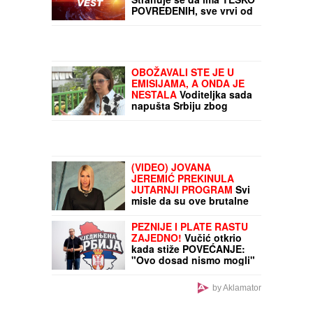
POVREĐENIH, sve vrvi od
policije i Hitne pomoći
(FOTO)
OBOŽAVALI STE JE U
EMISIJAMA, A ONDA JE
NESTALA
Voditeljka sada
napušta Srbiju zbog
novog posla, progovorila
i o majčinstvu: "Šta me
briga šta misli komšiluk"
(VIDEO) JOVANA
JEREMIĆ PREKINULA
JUTARNJI PROGRAM
Svi
misle da su ove brutalne
reči upućene Draganu:
"Svima sam donela samo
PEZNIJE I PLATE RASTU
dobro"
ZAJEDNO!
Vučić otkrio
kada stiže POVEĆANJE:
"Ovo dosad nismo mogli"
by Aklamator