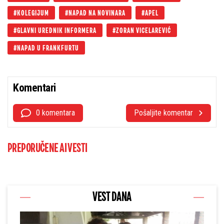
KOLEGIJUM
NAPAD NA NOVINARA
APEL
GLAVNI UREDNIK INFORMERA
ZORAN VICELAREVIĆ
NAPAD U FRANKFURTU
Komentari
0 komentara
Pošaljite komentar
PREPORUČENE AI VESTI
VEST DANA