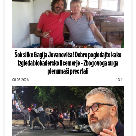
Šok slike Gagija Jovanovića! Dobro pogledajte kako
izgleda blokadersko licemerje - Zbog ovoga su ga
plenumaši precrtali
08.08.2026
13:11