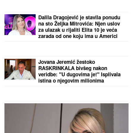
Dalila Dragojević je stavila ponudu
na sto Željka Mitrovića: Njen uslov
za ulazak u rijaliti Elita 10 je veća
zarada od one koju ima u Americi
Jovana Jeremić žestoko
RASKRINKALA bivšeg nakon
veridbe: "U dugovima je!" Isplivala
istina o njegovim milionima