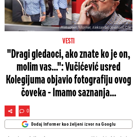
Printscreen/Informer, Aleksandar Jovanović Cile
VESTI
"Dragi gledaoci, ako znate ko je on,
molim vas...": Vučićević usred
Kolegijuma objavio fotografiju ovog
čoveka - Imamo saznanja...
0
Dodaj Informer kao željeni izvor na Googlu