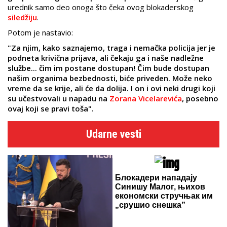
urednik samo deo onoga što čeka ovog blokaderskog
siledžiju
.
Potom je nastavio:
"Za njim, kako saznajemo, traga i nemačka policija jer je
podneta krivična prijava, ali čekaju ga i naše nadležne
službe... čim im postane dostupan! Čim bude dostupan
našim organima bezbednosti, biće priveden. Može neko
vreme da se krije, ali će da dolija. I on i ovi neki drugi koji
su učestvovali u napadu na
Zorana Vicelarevića
, posebno
ovaj koji se pravi toša".
Udarne vesti
Блокадери нападају
Синишу Малог, њихов
економски стручњак им
„срушио снешка”