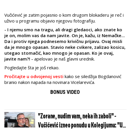
Vučićević je zatim pojasnio o kom drugom blokaderu je reč i
uživo u programu objavio njegovu fotografiju.
- I njemu smo na tragu, ali dragi gledaoci, ako znate ko
je on, molim vas da nam javite. On je, kažu, iz Nemačke...
Da i protiv njega podnesemo krivičnu prijavu.
Ovaj misli
da je mnogo opasan. Stavio neke cvikere, zalizao kosicu,
utegao stomačić, kao mnogo je opasan. Ko je ovaj,
javite nam?! -
apelovao je naš glavni urednik.
Pogledajte šta je još rekao.
Pročitajte u odvojenoj vesti
kako se siledžija Bogdanović
branio nakon napada na novinara Vicelarevića.
BONUS VIDEO
"Zorane, nudim vam, neka ih zaboli" -
Vučićević izneo ponudu u Kolegijumu: "U