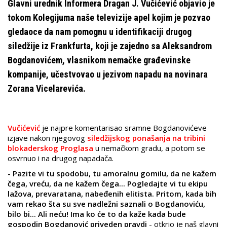
Glavni urednik Informera Dragan J. Vučićević objavio je
tokom Kolegijuma naše televizije apel kojim je pozvao
gledaoce da nam pomognu u identifikaciji drugog
siledžije iz Frankfurta, koji je zajedno sa Aleksandrom
Bogdanovićem, vlasnikom nemačke građevinske
kompanije, učestvovao u jezivom napadu na novinara
Zorana Vicelarevića.
Vučićević
je najpre komentarisao sramne Bogdanovićeve
izjave nakon njegovog
siledžijskog ponašanja na tribini
blokaderskog Proglasa
u nemačkom gradu, a potom se
osvrnuo i na drugog napadača.
- Pazite vi tu spodobu, tu amoralnu gomilu, da ne kažem
čega, vreću, da ne kažem čega... Pogledajte vi tu ekipu
lažova, prevaratana, nabeđenih elitista. Pritom, kada bih
vam rekao šta su sve nadležni saznali o Bogdanoviću,
bilo bi... Ali neću! Ima ko će to da kaže kada bude
gospodin Bogdanović priveden pravdi
- otkrio je naš glavni