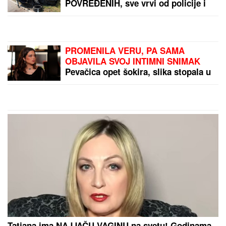
POVREĐENIH, sve vrvi od policije i
Hitne pomoći (FOTO, VIDEO)
PROMENILA VERU, PA SAMA
OBJAVILA SVOJ INTIMNI SNIMAK
Pevačica opet šokira, slika stopala u
KESAMA: "Mažem ovčiju mast"
Tatjana ima NAJJAČU VAGINU na svetu! Godinama