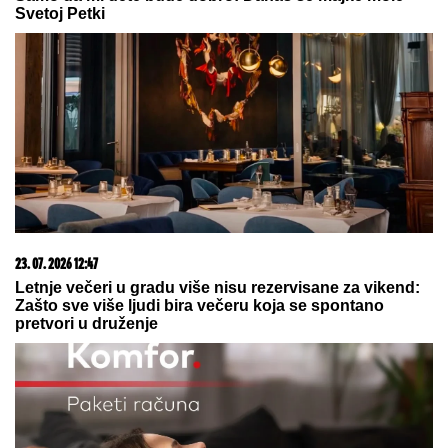
Svetoj Petki
23. 07. 2026 12:47
Letnje večeri u gradu više nisu rezervisane za vikend:
Zašto sve više ljudi bira večeru koja se spontano
pretvori u druženje