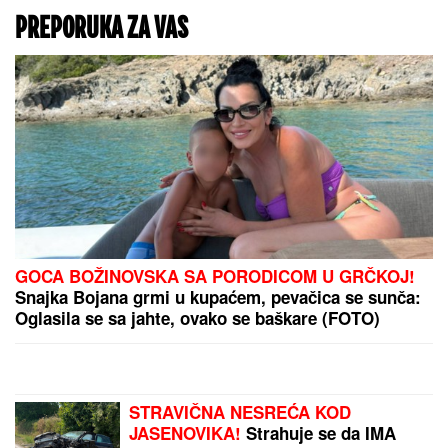
PREPORUKA ZA VAS
GOCA BOŽINOVSKA SA PORODICOM U GRČKOJ!
Snajka Bojana grmi u kupaćem, pevačica se sunča:
Oglasila se sa jahte, ovako se baškare (FOTO)
STRAVIČNA NESREĆA KOD
JASENOVIKA!
Strahuje se da IMA