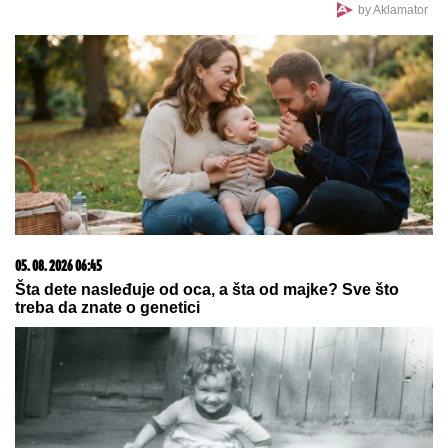
NAJVEĆE UZDANICE HOLIVUDA
by Aklamator
05. 08. 2026 06:45
Šta dete nasleđuje od oca, a šta od majke? Sve što
treba da znate o genetici