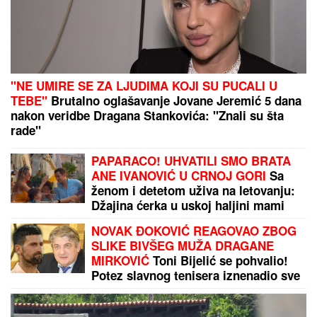
"NE UMIRE SE ZA LJUDIMA KOJI SU PUCALI U
TEBE"
Brutalno oglašavanje Jovane Jeremić 5 dana
nakon veridbe Dragana Stankovića: "Znali su šta
rade"
PAPARACO! UHVATILI SMO BRATA
ANE IVANOVIĆ U CRNOJ GORI
Sa
ženom i detetom uživa na letovanju:
Džajina ćerka u uskoj haljini mami
poglede (Video)
NOVAK ĐOKOVIĆ REAGOVAO ZBOG
SLIKE BIVŠEG MUŽA DRAGANE
MIRKOVIĆ
Toni Bijelić se pohvalio!
Potez slavnog tenisera iznenadio sve
- o ovome se i dalje priča