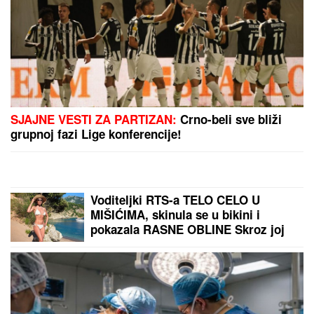
SJAJNE VESTI ZA PARTIZAN:
Crno-beli sve bliži
grupnoj fazi Lige konferencije!
Voditeljki RTS-a TELO CELO U
MIŠIĆIMA, skinula se u bikini i
pokazala RASNE OBLINE Skroz joj
popustile kočnice, slike sa odmora
napravile dar-mar