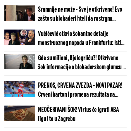
pitanju su desetine hiljada evra..." (VIDEO)
Sramnije ne može - Sve je otkriveno! Evo
zašto su blokaderi hteli da rastrgnu
novinara u Frankfurtu (FOTO/VIDEO)
Vučićević otkrio šokantne detalje
monstruoznog napada u Frankfurtu: Istina
o Bjelogrlićevim proglasovcima - Ovo su
Gde su milioni, Bjelogrliću?! Otkrivene
radili u Nemačkoj
šok informacije o blokaderskom glumcu -
Evo odakle mu pare (VIDEO)
PRENOS, CRVENA ZVEZDA - NOVI PAZAR!
Crveni karton i promena rezultata na
Marakani! (VIDEO)
NEOČEKIVANI ŠOK! Virtus će igrati ABA
ligu i to u Zagrebu