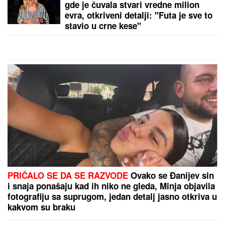
gde je čuvala stvari vredne milion
evra, otkriveni detalji: "Futa je sve to
stavio u crne kese"
PRIČALO SE DA SE RAZVODE
Ovako se Đanijev sin
i snaja ponašaju kad ih niko ne gleda, Minja objavila
fotografiju sa suprugom, jedan detalj jasno otkriva u
kakvom su braku