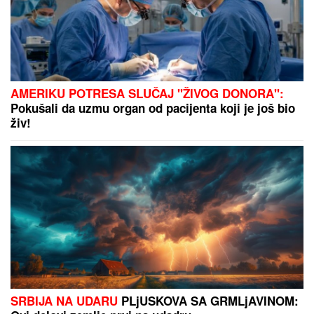
AMERIKU POTRESA SLUČAJ "ŽIVOG DONORA":
Pokušali da uzmu organ od pacijenta koji je još bio
živ!
SRBIJA NA UDARU
PLjUSKOVA SA GRMLjAVINOM: