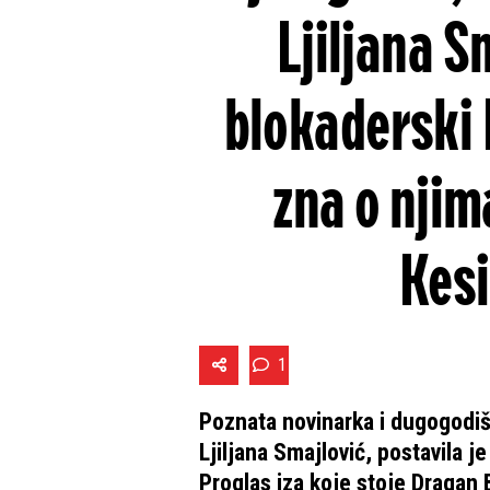
Ljiljana S
blokaderski 
zna o njim
Kesi
1
Poznata novinarka i dugogodišn
Ljiljana Smajlović, postavila j
Proglas iza koje stoje Dragan 