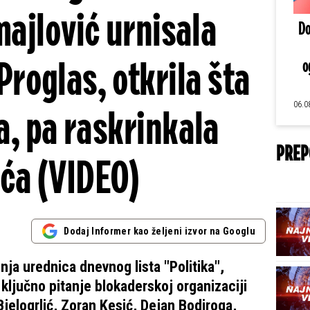
majlović urnisala
Do
Proglas, otkrila šta
o
06.0
a, pa raskrinkala
PREP
ća (VIDEO)
Dodaj Informer kao željeni izvor na Googlu
ja urednica dnevnog lista "Politika",
e ključno pitanje blokaderskoj organizaciji
Bjelogrlić, Zoran Kesić, Dejan Bodiroga,