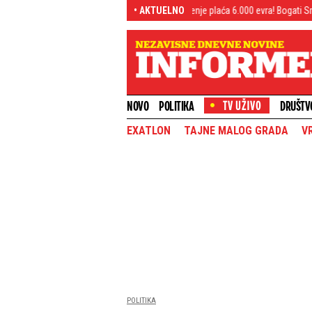
ilo je još veće iznenađenje
Noćenje plaća 6.000 evra! Bogati Srbin odveo devo
• AKTUELNO
NOVO
POLITIKA
DRUŠTV
EXATLON
TAJNE MALOG GRADA
V
POLITIKA