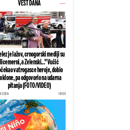
VEST DANA
lez je lažov, crnogorski mediji su
licemerni, a Zelenski..." Vučić
čekao vatrogasce heroje, dobio
oklone, pa odgovorio na udarna
pitanja (FOTO/VIDEO)
8.2026
18:03