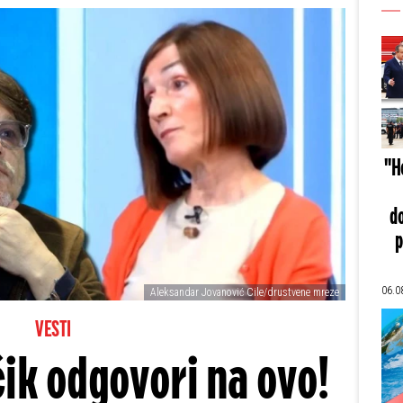
"He
do
p
06.0
Aleksandar Jovanović Cile/drustvene mreze
VESTI
čik odgovori na ovo!