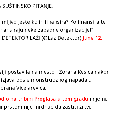
A SUŠTINSKO PITANJE:
mljivo jeste ko ih finansira? Ko finansira te
inansiraju neke zapadne organizacije!"
DETEKTOR LAŽI (@LaziDetektor)
June 12,
misiji postavila na mesto i Zorana Kesića nakon
ih izjava posle monstruoznog napada u
orana Vicelarevića.
dio na tribini Proglasa u tom gradu
i njemu
ji prstom nije mrdnuo da zaštiti žrtvu