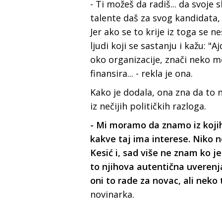
- Ti možeš da radiš... da svoje 
talente daš za svog kandidata, a
Jer ako se to krije iz toga se 
ljudi koji se sastanju i kažu:
oko organizacije, znači neko m
finansira... - rekla je ona.
Kako je dodala, ona zna da
to 
iz nečijih političkih razloga.
- Mi moramo da znamo iz kojih
kakve taj ima interese. Niko n
Kesić i, sad više ne znam ko je
to njihova autentična uverenja
oni to
rade za novac, ali neko 
novinarka.