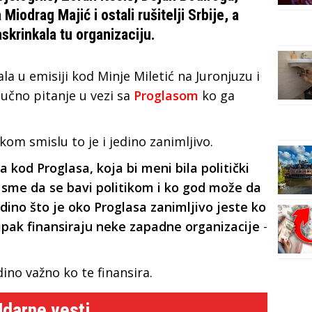
Miodrag Majić i ostali rušitelji Srbije, a
krinkala tu organizaciju.
la u emisiji kod Minje Miletić na Juronjuzu i
jučno pitanje u vezi sa
Proglasom
ko ga
kom smislu to je i jedino zanimljivo.
va kod Proglasa, koja bi meni bila politički
o sme da se bavi politikom i ko god može da
edino što je oko Proglasa zanimljivo jeste ko
o ipak finansiraju neke zapadne organizacije
-
edino važno ko te finansira.
Udarne vesti