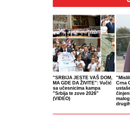
"SRBIJA JESTE VAŠ DOM,
"Misli
MA GDE DA ŽIVITE": Vučić
Crna G
sa učesnicima kampa
ustaš
"Srbija te zove 2026"
činjen
(VIDEO)
malog 
drugih