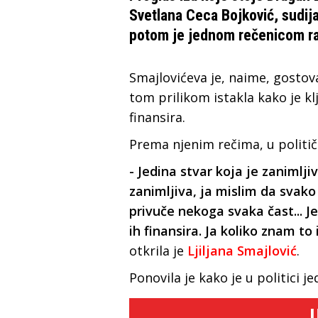
Svetlana Ceca Bojković, sudija 
potom je jednom rečenicom ras
Smajlovićeva je, naime, gostova
tom prilikom istakla kako je kl
finansira.
Prema njenim rečima, u politič
- Jedina stvar koja je zanimlji
zanimljiva, ja mislim da svak
privuče nekoga svaka čast... J
ih finansira. Ja koliko znam t
otkrila je
Ljiljana Smajlović
.
Ponovila je kako je u politici j