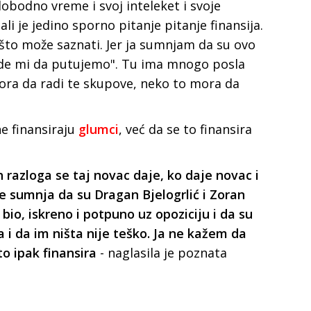
slobodno vreme i svoj inteleket i svoje
li je jedino sporno pitanje pitanje finansija.
nešto može saznati. Jer ja sumnjam da su ovo
 "Ajde mi da putujemo". Tu ima mnogo posla
ora da radi te skupove, neko to mora da
ne finansiraju
glumci
, već da se to finansira
 razloga se taj novac daje, ko daje novac i
e sumnja da su Dragan Bjelogrlić i Zoran
 bio,
iskreno i potpuno uz opoziciju i da su
 i da im ništa nije teško. Ja ne kažem
da
to ipak finansira
- naglasila je poznata