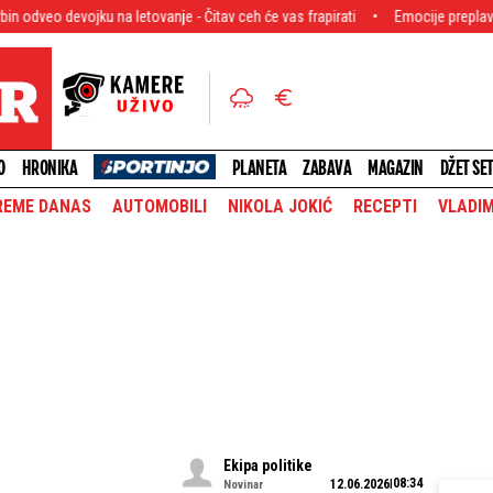
jku na letovanje - Čitav ceh će vas frapirati
Emocije preplavile Kolegijum
O
HRONIKA
PLANETA
ZABAVA
MAGAZIN
DŽET SE
REME DANAS
AUTOMOBILI
NIKOLA JOKIĆ
RECEPTI
VLADIM
Ekipa politike
08:34
12.06.2026
Novinar