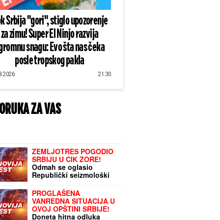
k Srbija "gori", stiglo upozorenje
za zimu! Super El Ninjo razvija
gromnu snagu: Evo šta nas čeka
posle tropskog pakla
8.2026
21:30
ORUKA ZA VAS
ZEMLJOTRES POGODIO
SRBIJU U CIK ZORE!
Odmah se oglasio
Republički seizmološki
zavod: Epicentar na
samoj granici sa OVOM
PROGLAŠENA
zemljom
VANREDNA SITUACIJA U
OVOJ OPŠTINI SRBIJE!
Doneta hitna odluka