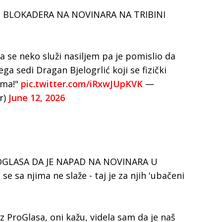
U BLOKADERA NA NOVINARA NA TRIBINI
a se neko služi nasiljem pa je pomislio da
ega sedi Dragan Bjelogrlić koji se fizički
ima!"
pic.twitter.com/iRxwJUpKVK
—
r)
June 12, 2026
ROGLASA DA JE NAPAD NA NOVINARA U
 sa njima ne slaže - taj je za njih 'ubačeni
iz ProGlasa, oni kažu, videla sam da je naš