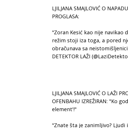
LJILJANA SMAJLOVIĆ O NAPAD
PROGLASA:
"Zoran Kesić kao nije navikao d
režim stoji iza toga, a pored nj
obračunava sa neistomišljenic
DETEKTOR LAŽI (@LaziDetekto
LJILJANA SMAJLOVIĆ O LAŽI P
OFENBAHU IZREŽIRAN: "Ko god se
element'!"
"Znate šta je zanimljivo? Ljudi 