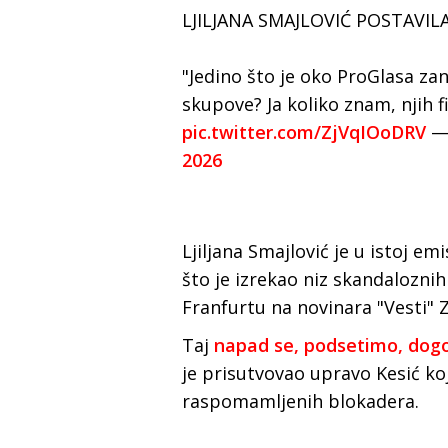
LJILJANA SMAJLOVIĆ POSTAVIL
"Jedino što je oko ProGlasa zani
skupove? Ja koliko znam, njih f
pic.twitter.com/ZjVqIOoDRV
— 
2026
Ljiljana Smajlović je u istoj e
što je izrekao niz skandalozn
Franfurtu na novinara "Vesti" Z
Taj
napad se, podsetimo, dogo
je prisutvovao upravo Kesić ko
raspomamljenih blokadera.