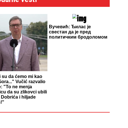
Вучевић: Ђилас је
свестан да је пред
политичким бродоломом
li su da ćemo mi kao
ora..." Vučić razvalio
e: "To ne menja
icu da su zlikovci ubili
Dobrića i hiljade
!"