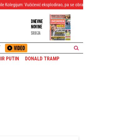
: Vučićević eksplodirao, pa se obratio ovom blokaderu - Kako svoju decu u oči p
DNEVNE
NOVINE
SRBIJA
T
IR PUTIN
DONALD TRAMP