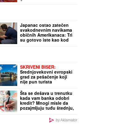
Štaba: MUP uputio sve
raspoložive kapacitete na
teren
Japanac ostao zatečen
svakodnevnim navikama
običnih Amerikanaca: Tri
su gotovo iste kao kod
Srba
SKRIVENI BISER:
Srednjovekovni evropski
grad za pešačenje koji
nije pun turista
Šta se dešava u trenutku
kada vam banka odobri
kredit? Mnogi misle da
pozajmljuju tuđu štednju,
ali istina je sasvim
drugačija
by Aklamator