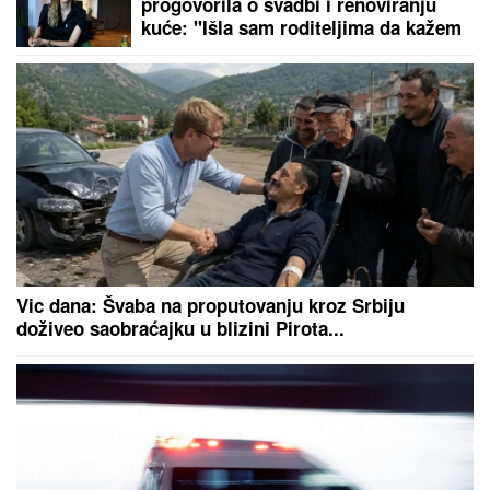
"DUNAV ĆEMO PREBRODITI, NIS
NAM JE NAJVAŽNIJI"
Đedović
Handanović: Nadamo se skoroj
finalizaciji dogovora između
"Gaspromnjefta" i "Mola"
Masovni protest u Nemačkoj:
Desetine hiljada ljudi traži ostavku
savezne vlade i proterivanje ilegalnih
migranata!