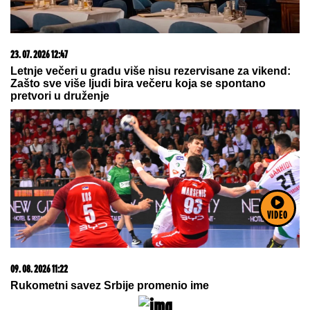
15. 07. 2026 07:44
Većina građana izgubi novac pre nego što stigne na
letovanje - ovih 7 troškova skoro niko ne planira
VIDEO
06. 08. 2026 09:39
Marija (3) se igrala u dvorištu i samo je nestala: Posle
42 godine otac je pronašao, zanemeo je kada je saznao
gde je bila