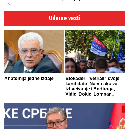
Iks.
Udarne vesti
Anatomija jedne izdaje
Blokaderi "vetirali" svoje
kandidate: Na spisku za
izbacivanje i Bodiroga,
Vidić, Đokić, Lompar...