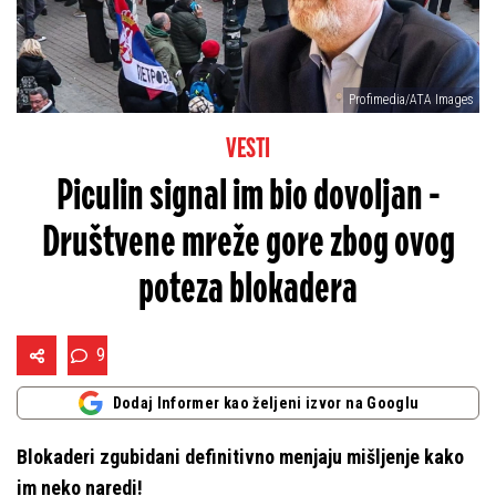
Profimedia/ATA Images
VESTI
Piculin signal im bio dovoljan -
Društvene mreže gore zbog ovog
poteza blokadera
9
Dodaj Informer kao željeni izvor na Googlu
Blokaderi zgubidani definitivno menjaju mišljenje kako
im neko naredi!