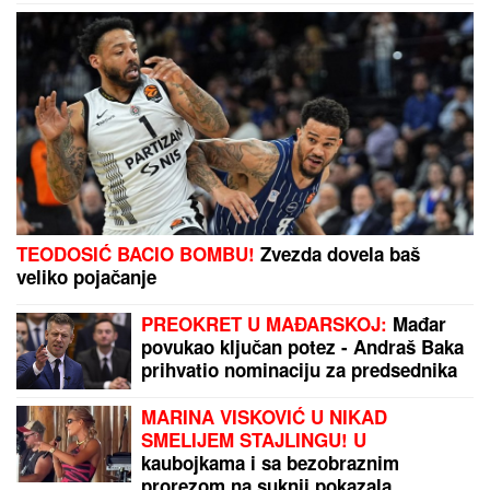
lica mesta (FOTO, VIDEO)
(PAPARACO) ĐINA DŽINOVIĆ U CRNOJ GORI
Evo
kako izgleda bez filtera: U haljini do poda sa golim
leđima, mnogi je nisu prepoznali
Hapoelu se ne piše dobro:
Fantastične vesti za Crvenu zvezdu