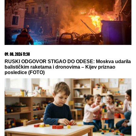
STANKOVIĆ ZAGRMEO POSLE POBEDE:
"Nek
ostave momke na miru"! Evo šta kaže o isključenju
golmana!
Novi udarac za Jelenu Radanović
nakon drame sa Raletom i Anom
Nikolić: Oglasila se zbog
novonastale situacije
(VIDEO) TRUDNA ANITA DOVEZLA
LUKU NA PINK
Strasno se grle i
ljube u kolima, ne pušta ga: Blista
pred porođaj
by Aklamator