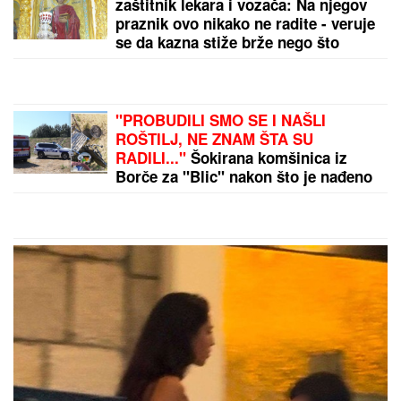
Zanimljiva naredna destinacija: Bivši košarkaš
Partizana napušta Evroligu
by Aklamator
PREPORUKA ZA VAS