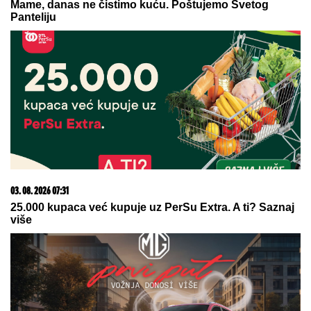
07. 08. 2026 09:14
Сазнања „Политике”: Црна Гора следећа у војном
савезу Загреба, Тиране и Приштине
09. 07. 2026 09:20
Komfor po meri klijenata: nova linija paketa ALTA
banke