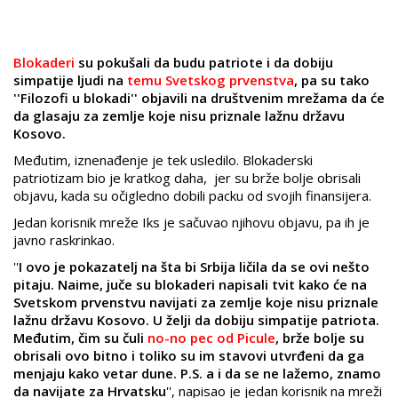
Blokaderi
su pokušali da budu patriote i da dobiju
simpatije ljudi na
temu Svetskog prvenstva
, pa su tako
''Filozofi u blokadi'' objavili na društvenim mrežama da će
da glasaju za zemlje koje nisu priznale lažnu državu
Kosovo.
Međutim, iznenađenje je tek usledilo. Blokaderski
patriotizam bio je kratkog daha, jer su brže bolje obrisali
objavu, kada su očigledno dobili packu od svojih finansijera.
Jedan korisnik mreže Iks je sačuvao njihovu objavu, pa ih je
javno raskrinkao.
''
I ovo je pokazatelj na šta bi Srbija ličila da se ovi nešto
pitaju. Naime, juče su blokaderi napisali tvit kako će na
Svetskom prvenstvu navijati za zemlje koje nisu priznale
lažnu državu Kosovo. U želji da dobiju simpatije patriota.
Međutim, čim su čuli
no-no pec od Picule
, brže bolje su
obrisali ovo bitno i toliko su im stavovi utvrđeni da ga
menjaju kako vetar dune. P.S. a i da se ne lažemo, znamo
da navijate za Hrvatsku
'', napisao je jedan korisnik na mreži