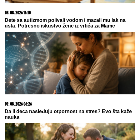
20. 07. 2026 08:04
REGISTRUJ SE UZ PROMO KOD CASINO Preuzmi
1500 BESPLATNIH SPINOVA
09. 08. 2026 11:38
RUSKI ODGOVOR STIGAO DO ODESE: Moskva udarila
balističkim raketama i dronovima – Kijev priznao