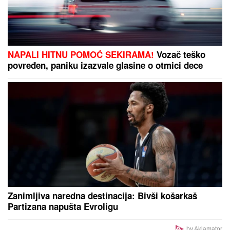
TEŠKA SAOBRAĆAJNA NESREĆA U HRVATSKOJ: U
sudaru teretnog i putničkog voza kod Bjelovara
povređene 24 osobe
"ŽELIM BEBU"
Jelena Gavrilović
progovorila o svadbi i renoviranju
kuće: "Išla sam roditeljima da kažem
da odustajem"