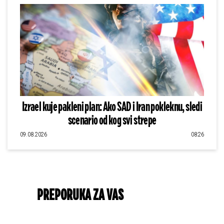
Izrael kuje pakleni plan: Ako SAD i Iran pokleknu, sledi
scenario od kog svi strepe
09.08.2026
08:26
PREPORUKA ZA VAS