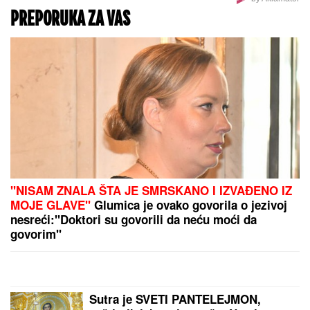
Vic dana: Švaba na proputovanju kroz Srbiju
doživeo saobraćajku u blizini Pirota...
NAPALI HITNU POMOĆ SEKIRAMA!
Vozač teško
povređen, paniku izazvale glasine o otmici dece