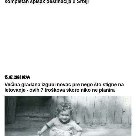
03. 08. 2026 07:31
25.000 kupaca već kupuje uz PerSu Extra. A ti? Saznaj
više
03. 08. 2026 13:23
Hibrid broj 1 koji osvaja Evropu, sada po specijalnoj
akcijskoj ceni od 19.990€ do 31.8.