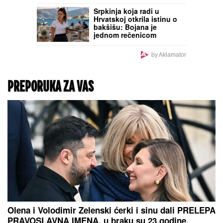
PUTNICI OSTALI U ČUDU
Glumica koja pozajmljuje
glas liku iz čuvene serije
najavila sletanje aviona:
"Dame i gospodo, ovde
Bart Simpson"