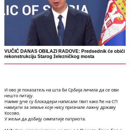
VUČIĆ DANAS OBILAZI RADOVE: Predsednik će obići
rekonstrukciju Starog železničkog mosta
И ово је показатељ на шта би Србија личила да се ови
нешто питају.
Наиме јуче су блокадери написали твит како ће на СП
навијати за земље које нису признале лажну државу
Косово.
У жељи да добију симпатије патриота.