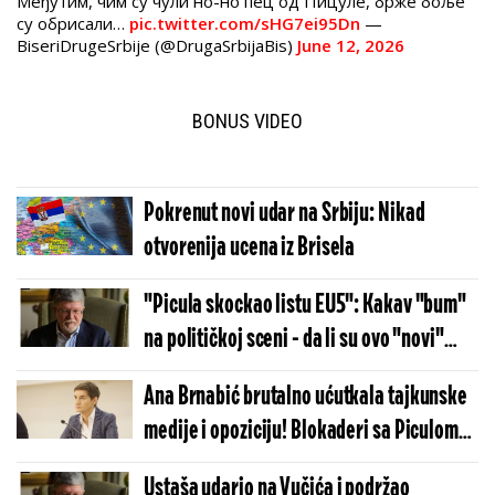
Међутим, чим су чули но-но пец од Пицуле, брже боље
су обрисали…
pic.twitter.com/sHG7ei95Dn
—
BiseriDrugeSrbije (@DrugaSrbijaBis)
June 12, 2026
BONUS VIDEO
Pokrenut novi udar na Srbiju: Nikad
otvorenija ucena iz Brisela
"Picula skockao listu EU5": Kakav "bum"
na političkoj sceni - da li su ovo "novi"
lideri opozicije
Ana Brnabić brutalno ućutkala tajkunske
medije i opoziciju! Blokaderi sa Piculom
pisali izveštaj protiv sopstvene zemlje!
Ustaša udario na Vučića i podržao