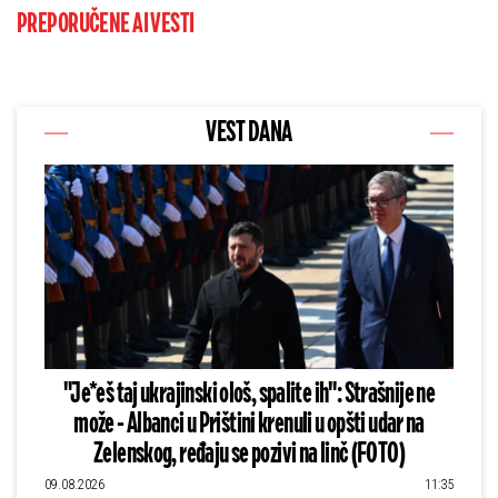
PREPORUČENE AI VESTI
VEST DANA
"Je*eš taj ukrajinski ološ, spalite ih": Strašnije ne
može - Albanci u Prištini krenuli u opšti udar na
Zelenskog, ređaju se pozivi na linč (FOTO)
09.08.2026
11:35