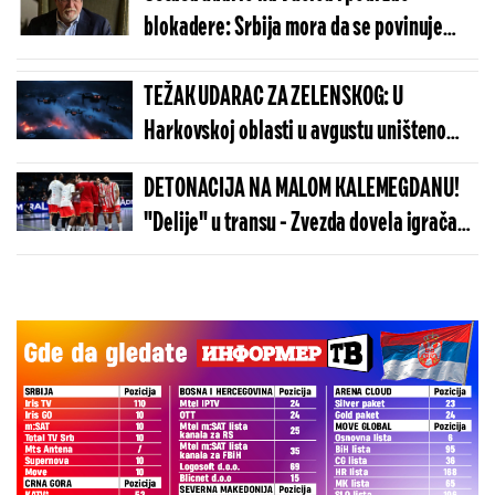
(FOTO)
blokadere: Srbija mora da se povinuje
Briselu i ispuni sve... (VIDEO)
TEŽAK UDARAC ZA ZELENSKOG: U
Harkovskoj oblasti u avgustu uništeno
više od 100 „baba jaga“
DETONACIJA NA MALOM KALEMEGDANU!
"Delije" u transu - Zvezda dovela igrača
Real Madrida!