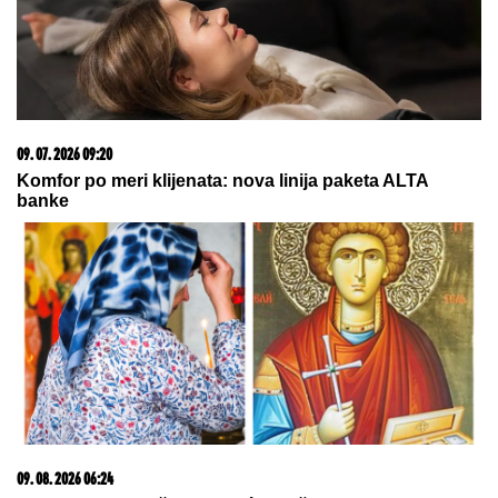
09. 08. 2026 06:26
Da li deca nasleđuju otpornost na stres? Evo šta kaže
nauka
05. 08. 2026 06:45
Šta dete nasleđuje od oca, a šta od majke? Sve što
treba da znate o genetici