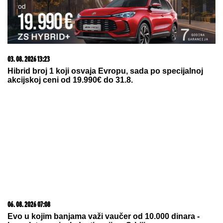
09. 08. 2026 06:24
Mame, danas ne čistimo kuću. Poštujemo Svetog
Panteliju