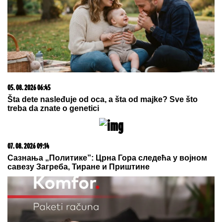
posledice (FOTO)
08. 08. 2026 16:10
Dete sa autizmom polivali vodom i mazali mu lak na
usta: Potresno iskustvo žene iz vrtića za Mame