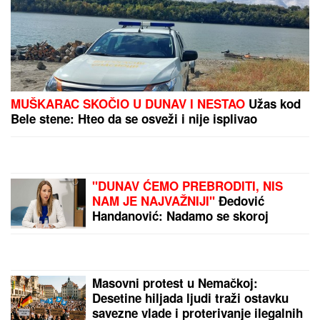
Olena i Volodimir Zelenski ćerki i sinu dali PRELEPA
PRAVOSLAVNA IMENA, u braku su 23 godine,
pohađali istu srednju školu, a da se nisu ni
poznavali, a onda je ovaj susret bio presudan
Naša pevačica rodila sina, pa morala
da ga napusti, on danas radi kao
moler: "Nikad ga se nisam odrekla"