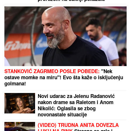
pred meč sezone na "Marakani"
(VIDEO) ĐINA DŽINOVIĆ PALA NA
KOLENA ISPRED DRUGARICE
Ćerka
Harisa Džinovića u transu na
Cecinom koncertu, haljina sa
prorezima pokazala previše