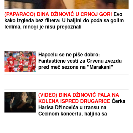
"NISAM ZNALA ŠTA JE SMRSKANO I IZVAĐENO IZ
MOJE GLAVE"
Glumica je ovako govorila o jezivoj
nesreći:"Doktori su govorili da neću moći da
govorim"
Sutra je SVETI PANTELEJMON,
zaštitnik lekara i vozača: Na njegov
praznik ovo nikako ne radite - veruje
se da kazna stiže brže nego što
mislite
"PROBUDILI SMO SE I NAŠLI
ROŠTILJ, NE ZNAM ŠTA SU
RADILI..."
Šokirana komšinica iz
Borče za "Blic" nakon što je nađeno
telo mladića (28): Potresni prizori sa