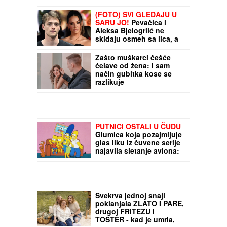
(FOTO) SVI GLEDAJU U
SARU JO!
Pevačica i
Aleksa Bjelogrlić ne
skidaju osmeh sa lica, a
ona jednim potezom
OČARALA SVE
Zašto muškarci češće
ćelave od žena: I sam
način gubitka kose se
razlikuje