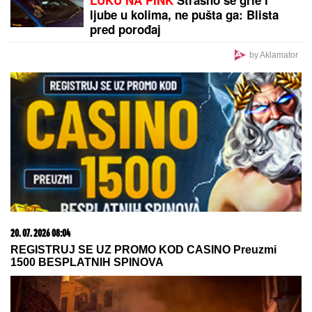
TEODOSIĆ BACIO BOMBU!
Zvezda dovela baš
veliko pojačanje
PREOKRET U MAĐARSKOJ:
Mađar
povukao ključan potez - Andraš Baka
prihvatio nominaciju za predsednika
MARINA VISKOVIĆ U NIKAD
SMELIJEM STAJLINGU! U
kaubojkama i sa bezobraznim
prorezom na suknji pokazala
izvajane noge, a onda je sevnulo i
više nego što je planirala (Foto)