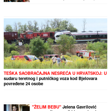
"ON JE MOJ DOM, ZALEČIO ME JE I
USREĆIO"
Milena Popović nikad
emotivnija! Javno se obratila Igoru
Juriću
MUŠKARAC SKOČIO U DUNAV I NESTAO
Užas kod
Bele stene: Hteo da se osveži i nije isplivao