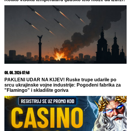
06. 08. 2026 07:08
Evo u kojim banjama važi vaučer od 10.000 dinara -
kompletan spisak destinacija u Srbiji
07. 08. 2026 09:47
Čiji hromozom određuje pol deteta? XX rađa se
devojčica, XY rađa se dečak