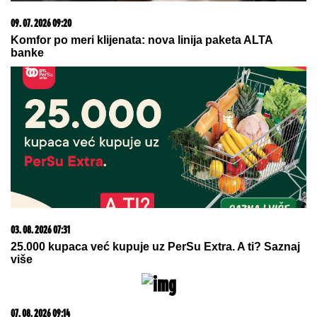
15. 07. 2026 07:44
Većina građana izgubi novac pre nego što stigne na
letovanje - ovih 7 troškova skoro niko ne planira
08. 08. 2026 07:36
Samo da mi dete bude dobro: Danas se majke mole