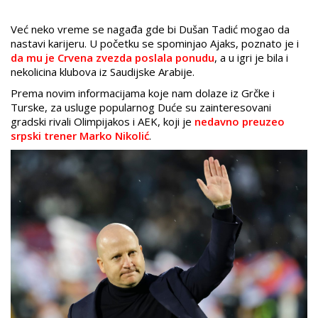
Već neko vreme se nagađa gde bi Dušan Tadić mogao da
nastavi karijeru. U početku se spominjao Ajaks, poznato je i
da mu je Crvena zvezda poslala ponudu
, a u igri je bila i
nekolicina klubova iz Saudijske Arabije.
Prema novim informacijama koje nam dolaze iz Grčke i
Turske, za usluge popularnog Duće su zainteresovani
gradski rivali Olimpijakos i AEK, koji je
nedavno preuzeo
srpski trener Marko Nikolić
.