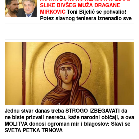
Oteo devojčicu, odgajao je kao svoju
ćerku i kasnije OŽENIO: Za Suzan je
godinama tragala cela Amerika,
MONSTRUOZAN ZLOČIN otkriven
tek decenijama kasnije
LANČANI SUDAR NA GAZELI
Jedna osoba odmah
prevezena u bolnicu, stvaraju se gužve