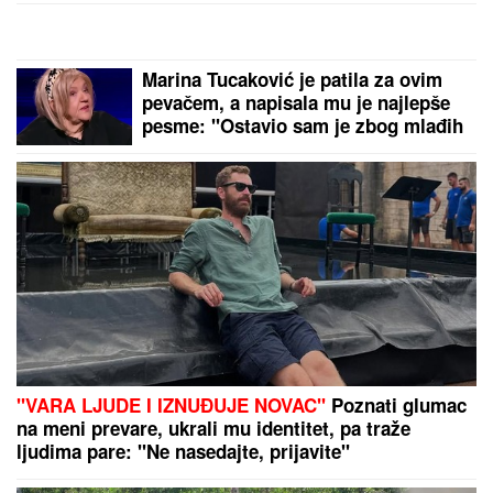
NOVAK ĐOKOVIĆ REAGOVAO ZBOG SLIKE BIVŠEG
MUŽA DRAGANE MIRKOVIĆ
Toni Bijelić se
pohvalio! Potez slavnog tenisera iznenadio sve - o
ovome se i dalje priča
Ovako bi SFRJ izgledala da se
ostvario Titov plan: Od Klagenfurta
do Istanbula!
Slavlje u domu Davida Dragojevića:
Život im se promenio potpuno!
(FOTO)