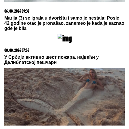
PROMENILA VERU, PA SAMA OBJAVILA SVOJ
INTIMNI SNIMAK
Pevačica opet šokira, slika stopala
u KESAMA: "Mažem ovčiju mast"
Pevačica imala skoro 100 kg, pa
drastično smršala: "Padala sam u
nesvest!"
RAZARANjE MOĆNE SAUDIJSKE
ARABIJE, SILA ZA SILOM LOMI
ZUBE: Huti izveli brutalne napade po
uzoru na Iran, uništene ključne baze
(VIDEO)