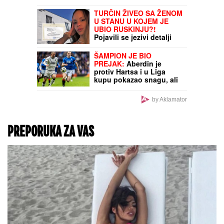
sa slanim i sa slatkim
filom: Ispadaju
SAVRŠENO baš svaki put
- sa OVIM RECEPTOM
nema greške
Dior otvara luksuzni spa
na Siciliji: Spoj elegancije
i mediteranske energije