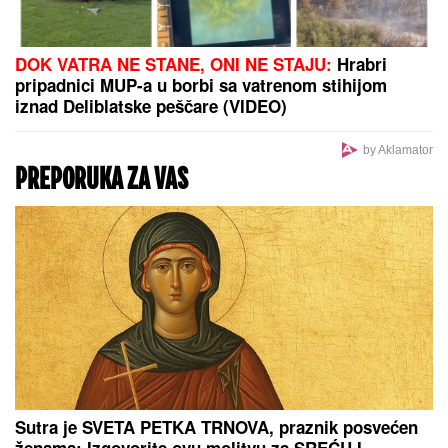
"VARA LJUDE I IZNUĐUJE NOVAC"
Poznati glumac
na meni prevare, ukrali mu identitet, pa traže
ljudima pare: "Ne nasedajte, prijavite"
"PLAŠIM SE SMRTI"
Pevačica (73) u panici nakon