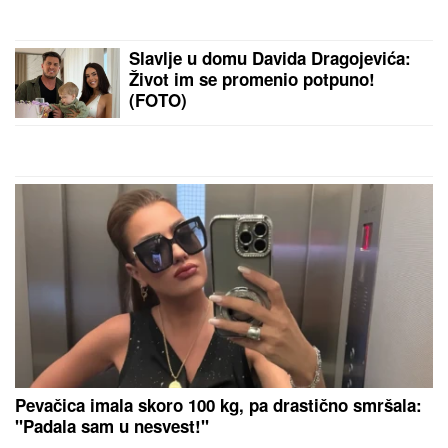
Ostrvo bez ijednog kafića i ležaljke
liči na Karibe, a zapravo nam je u
komšiluku - ko jednom ode, teško se
vraća kući
ISIDORA ISPRED POLICIJSKE
STANICE
Prvo oglašavanje žene
Sergeja Trifunovića nakon što su
ZVALI NADLEŽNE zbog nje: "Samo
zato sam došla"