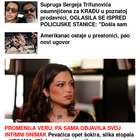
DOK VATRA NE STANE, ONI NE
STAJU:
Hrabri pripadnici MUP-a u
borbi sa vatrenom stihijom iznad
Deliblatske peščare (VIDEO)
NOVAK ĐOKOVIĆ REAGOVAO ZBOG
SLIKE BIVŠEG MUŽA DRAGANE
MIRKOVIĆ
Toni Bijelić se pohvalio!
Potez slavnog tenisera iznenadio sve
- o ovome se i dalje priča