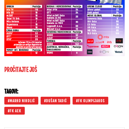
PROČITAJTE JOŠ
TAGOVI:
MARKO NIKOLIĆ
DUŠAN TADIĆ
FK OLIMPIJAKOS
FK AEK