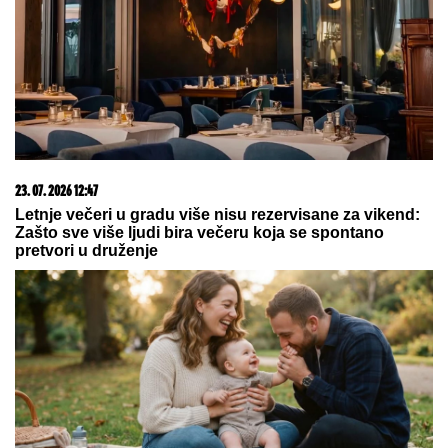
08. 08. 2026 06:45
NAJBOGATIJA SRPKINJA U BRAKU SA ARAPSKIM
MILIJARDEROM! Rodila mu sina i živi kao princeza, a
sad šokirala: Grudi prekrila zvezdicama i pozirala kao
sirena (FOTO)