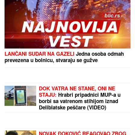
Sutra je SVETA PETKA TRNOVA, praznik posvećen
ženama: Izgovorite ovu molitvu za SREĆU I
SPASENJE DUŠE
BORA SANTANA IMA OZBILJAN
BIZNIS ZA KOJI SE MALO ZNA
Pored rijalitija i voditeljstva novac
mu kaplje i od ovog posla: "Ljudi mi
dolaze svakodnevno"