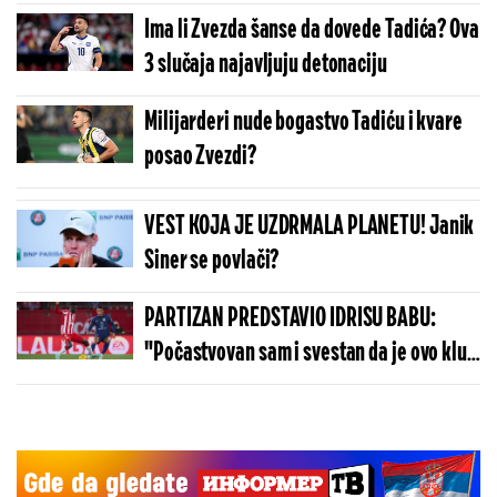
Ima li Zvezda šanse da dovede Tadića? Ova
3 slučaja najavljuju detonaciju
Milijarderi nude bogastvo Tadiću i kvare
posao Zvezdi?
VEST KOJA JE UZDRMALA PLANETU! Janik
Siner se povlači?
PARTIZAN PREDSTAVIO IDRISU BABU:
"Počastvovan sam i svestan da je ovo klub
sa velikom istorijom"