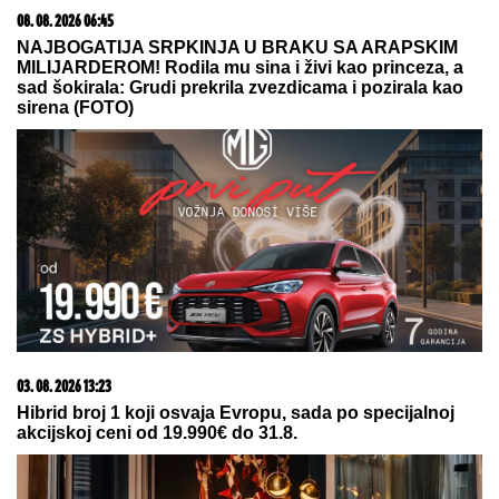
by Aklamator
06. 08. 2026 09:39
Marija (3) se igrala u dvorištu i samo je nestala: Posle
42 godine otac je pronašao, zanemeo je kada je saznao
gde je bila
08. 08. 2026 07:56
У Србији активно шест пожара, највећи у
Делиблатској пешчари