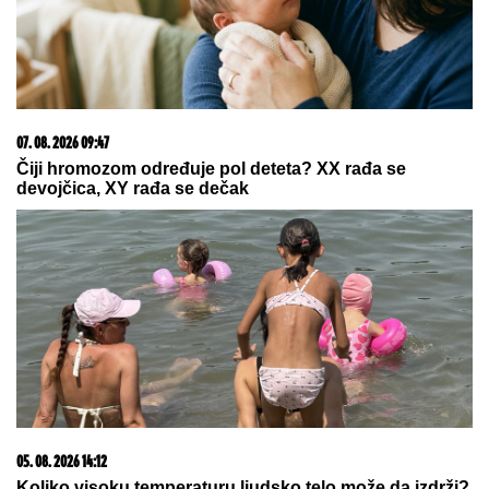
03. 08. 2026 07:31
25.000 kupaca već kupuje uz PerSu Extra. A ti? Saznaj
više
07. 08. 2026 09:14
Сазнања „Политике”: Црна Гора следећа у војном
савезу Загреба, Тиране и Приштине