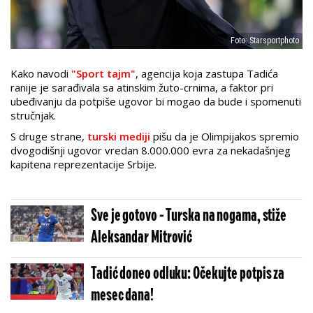
Foto: Starsportphoto
Kako navodi
"Sport tajm"
, agencija koja zastupa Tadića
ranije je sarađivala sa atinskim žuto-crnima, a faktor pri
ubeđivanju da potpiše ugovor bi mogao da bude i spomenuti
stručnjak.
S druge strane,
turski mediji
pišu da je Olimpijakos spremio
dvogodišnji ugovor vredan 8.000.000 evra za nekadašnjeg
kapitena reprezentacije Srbije.
Sve je gotovo - Turska na nogama, stiže
Aleksandar Mitrović
Tadić doneo odluku: Očekujte potpis za
mesec dana!