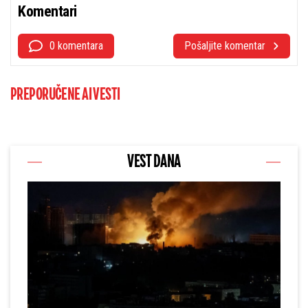
Komentari
0 komentara
Pošaljite komentar
PREPORUČENE AI VESTI
VEST DANA