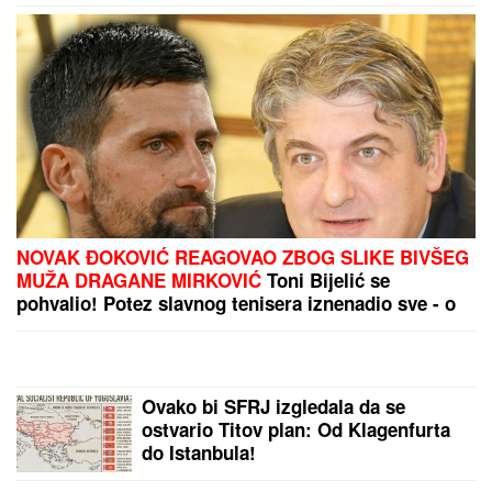
PREPORUKA ZA VAS
"ZBOG DOKTORKE SAM IZGUBILA POSAO"
Poznata Srpkinja se uništila estetskim zahvatima,
pa vratila prirodan izgled: Sada isplivala stara fotka
Lokalci bi voleli da niko ne sazna za
ovaj SKRIVENI RAJ na Jadranu: