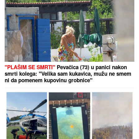
Pevačica imala skoro 100 kg, pa drastično smršala:
"Padala sam u nesvest!"
Marina Tucaković je patila za ovim
pevačem, a napisala mu je najlepše
pesme: "Ostavio sam je zbog mlađih
i lepših devojaka"