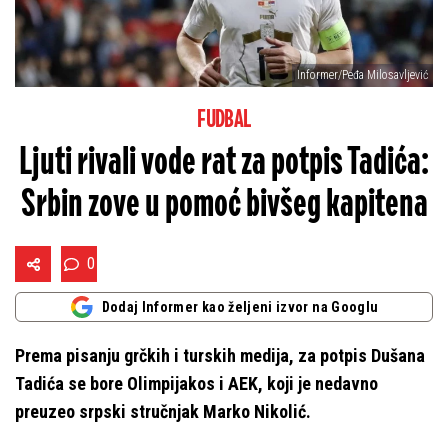
Informer/Peđa Milosavljević
FUDBAL
Ljuti rivali vode rat za potpis Tadića:
Srbin zove u pomoć bivšeg kapitena
0
Dodaj Informer kao željeni izvor na Googlu
Prema pisanju grčkih i turskih medija, za potpis Dušana
Tadića se bore Olimpijakos i AEK, koji je nedavno
preuzeo srpski stručnjak Marko Nikolić.