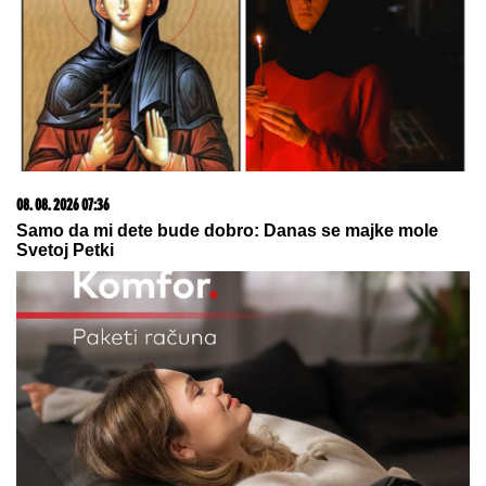
Zašto sve više ljudi bira večeru koja se spontano
pretvori u druženje
05. 08. 2026 06:45
Šta dete nasleđuje od oca, a šta od majke? Sve što
treba da znate o genetici