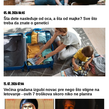
03. 08. 2026 13:23
Hibrid broj 1 koji osvaja Evropu, sada po specijalnoj
akcijskoj ceni od 19.990€ do 31.8.
23. 07. 2026 12:47
Letnje večeri u gradu više nisu rezervisane za vikend: