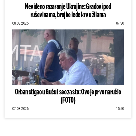
Neviđeno razaranje Ukrajine: Gradovi pod
ruševinama, brojke lede krv u žilama
08.08.2026
07:30
Orban stigao u Guču i seo za sto: Ovo je prvo naručio
(FOTO)
07.08.2026
15:50