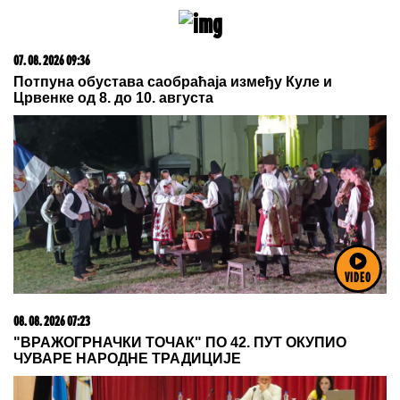
08. 08. 2026 07:48
PAKLENI UDAR NA KIJEV! Ruske trupe udarile po
srcu ukrajinske vojne industrije: Pogođeni fabrika za
"Flamingo" i skladište goriva
VIDEO
20. 07. 2026 08:04
REGISTRUJ SE UZ PROMO KOD CASINO Preuzmi
1500 BESPLATNIH SPINOVA