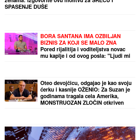
smrti kolega: "Velika sam kukavica, mužu ne smem
ni da pomenem kupovinu grobnice"
DOK VATRA NE STANE, ONI NE STAJU:
Hrabri
pripadnici MUP-a u borbi sa vatrenom stihijom
iznad Deliblatske peščare (VIDEO)
by Aklamator
PREPORUKA ZA VAS