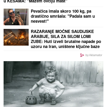
Jednu stvar danas treba STROGO IZBEGAVATI da
ne biste prizvali nesreću, kaže narodni običaji, a ova
MOLITVA donosi ogroman mir i blagoslov: Slavi se
SVETA PETKA TRNOVA
Supruga Sergeja Trifunovića
osumnjičena za KRAĐU u poznatoj
prodavnici, OGLASILA SE ISPRED
POLICIJSKE STANICE: "Došla sam
da uzmem to"
Amerikanac ostaje u prestonici, pao
novi ugovor