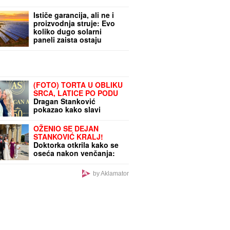
Ističe garancija, ali ne i
proizvodnja struje: Evo
koliko dugo solarni
paneli zaista ostaju
efikasni
(FOTO) TORTA U OBLIKU
SRCA, LATICE PO PODU
Dragan Stanković
pokazao kako slavi
rođendan nove verenice,
već žive zajedno, odao ih
OŽENIO SE DEJAN
jedan detalj
STANKOVIĆ KRALJ!
Doktorka otkrila kako se
oseća nakon venčanja:
"Zaljubljena sam", tu su
njegovi roditelji i sestra
by Aklamator
(VIDEO)