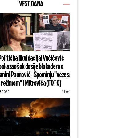
VEST DANA
Politička likvidacija! Vučićević
pokazao šok dosije blokadera o
mini Paunović - Spominju "veze s
režimom" i Mitrovića (FOTO)
8.2026
11:04