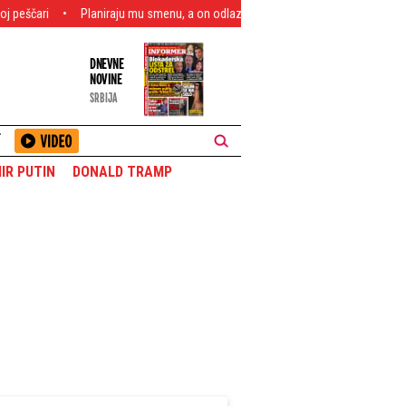
laniraju mu smenu, a on odlazi na odmor: Šta smeraju Mercovi rivali?
Hoće
DNEVNE
NOVINE
SRBIJA
T
IR PUTIN
DONALD TRAMP