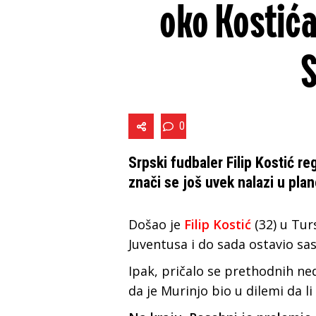
oko Kostića!
0
Srpski fudbaler Filip Kostić re
znači se još uvek nalazi u pl
Došao je
Filip Kostić
(32) u Tur
Juventusa i do sada ostavio sa
Ipak, pričalo se prethodnih ne
da je Murinjo bio u dilemi da l