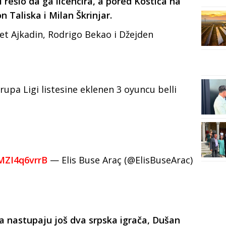
 rešio da ga licencira, a pored Kostića na
n Taliska i Milan Škrinjar.
et Ajkadin, Rodrigo Bekao i Džejden
upa Ligi listesine eklenen 3 oyuncu belli
/MZI4q6vrrB
— Elis Buse Araç (@ElisBuseArac)
a nastupaju još dva srpska igrača, Dušan