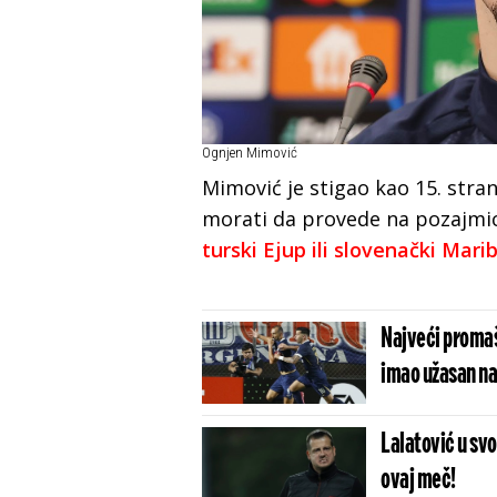
Ognjen Mimović
Mimović je stigao kao 15. stra
morati da provede na pozajmic
turski Ejup ili slovenački Mari
Najveći promaša
imao užasan n
Lalatović u sv
ovaj meč!