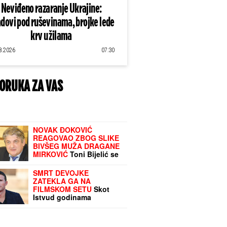
Neviđeno razaranje Ukrajine:
dovi pod ruševinama, brojke lede
krv u žilama
8.2026
07:30
ORUKA ZA VAS
NOVAK ĐOKOVIĆ
REAGOVAO ZBOG SLIKE
BIVŠEG MUŽA DRAGANE
MIRKOVIĆ
Toni Bijelić se
pohvalio! Potez slavnog
tenisera iznenadio sve - o
SMRT DEVOJKE
ovome se i dalje priča
ZATEKLA GA NA
FILMSKOM SETU
Skot
Istvud godinama
potiskivao bol: "NISAM
BIO SPREMAN DA SE
SUOČIM SA GUBITKOM"