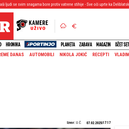
nagama bore protiv vatrene stihije - Sve oči uprte ka Deliblatskoj peščari
P
O
HRONIKA
PLANETA
ZABAVA
MAGAZIN
DŽET SE
REME DANAS
AUTOMOBILI
NIKOLA JOKIĆ
RECEPTI
VLADIM
Izvor:
U.Ć.
17:17
07.02.2025