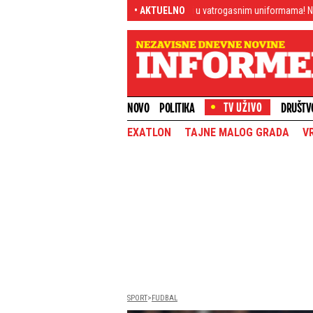
od Prijepolja (FOTO)
Heroji u vatrogasnim uniformama! Naši ljudi se svim s
• AKTUELNO
NOVO
POLITIKA
DRUŠTV
EXATLON
TAJNE MALOG GRADA
V
SPORT
FUDBAL