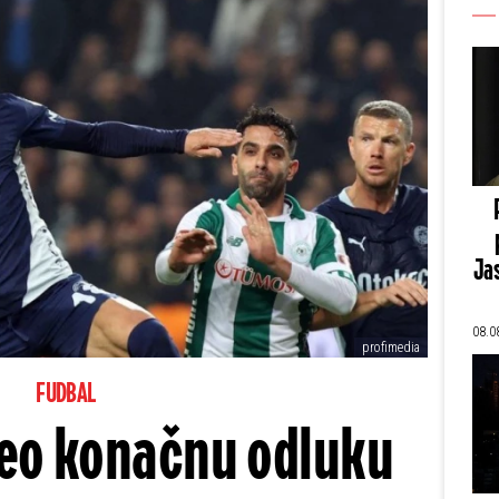
Jas
08.0
profimedia
FUDBAL
eo konačnu odluku