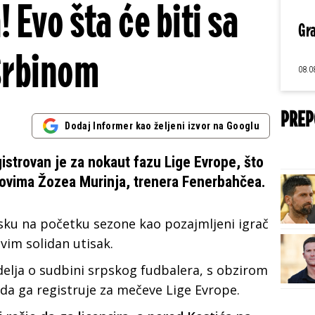
 Evo šta će biti sa
Gra
Srbinom
08.0
PREP
Dodaj Informer kao željeni izvor na Googlu
gistrovan je za nokaut fazu Lige Evrope, što
anovima Žozea Murinja, trenera Fenerbahčea.
sku na početku sezone kao pozajmljeni igrač
svim solidan utisak.
delja o sudbini srpskog fudbalera, s obzirom
i da ga registruje za mečeve Lige Evrope.