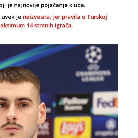
oji je najnovije pojačanje kluba.
 uvek je
neizvesna, jer pravila u Turskoj
aksimum 14 stranih igrača.