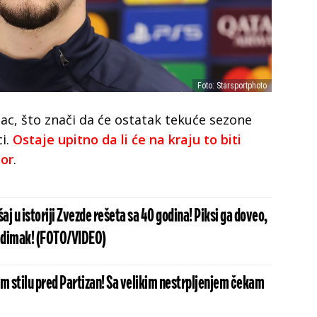
Foto: Starsportphoto
nac, što znači da će ostatak tekuće sezone
i.
Ostaje upitno da li će na kraju to biti
bor
.
j u istoriji Zvezde rešeta sa 40 godina! Piksi ga doveo,
adimak! (FOTO/VIDEO)
om stilu pred Partizan! Sa velikim nestrpljenjem čekam