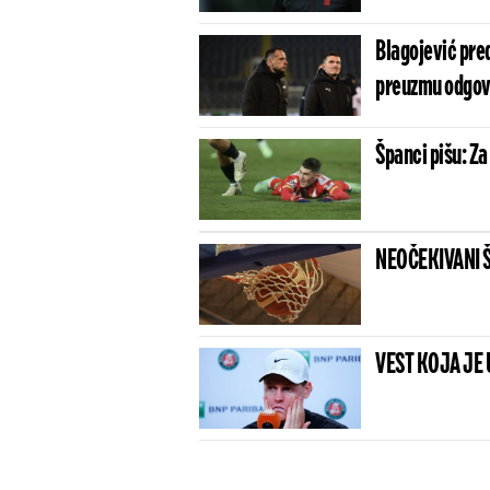
Blagojević pred
preuzmu odgov
Španci pišu: Za
NEOČEKIVANI ŠOK
VEST KOJA JE 