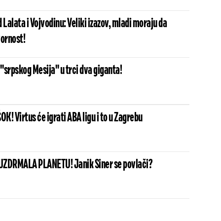
 Lalata i Vojvodinu: Veliki izazov, mladi moraju da
ornost!
 "srpskog Mesija" u trci dva giganta!
! Virtus će igrati ABA ligu i to u Zagrebu
UZDRMALA PLANETU! Janik Siner se povlači?