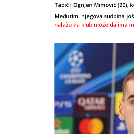
Tadić i Ognjen Mimović (20), k
Međutim, njegova sudbina još
nalažu da klub može da ima m