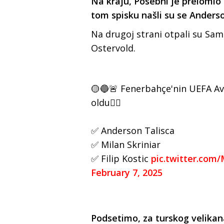
Na kraju, Posebni je prelomio i
tom spisku našli su se Anderso
Na drugoj strani otpali su Sam
Ostervold.
🟡🔵🚨 Fenerbahçe'nin UEFA Avr
oldu👇🏻
✅ Anderson Talisca
✅ Milan Skriniar
✅ Filip Kostic
pic.twitter.com
February 7, 2025
Podsetimo, za turskog velikan